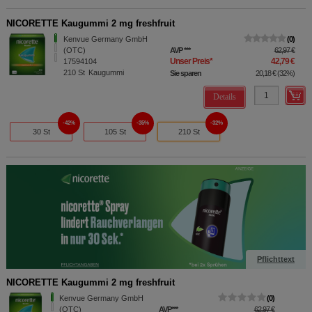
NICORETTE Kaugummi 2 mg freshfruit
Kenvue Germany GmbH
0
(OTC)
AVP
***
62,97 €
Unser Preis
*
42,79 €
17594104
210
St
Kaugummi
Sie sparen
20,18 €
(
32%
)
Details
42%
35%
32%
30 St
105 St
210 St
Pflichttext
NICORETTE Kaugummi 2 mg freshfruit
NICOR
Kenvue Germany GmbH
0
(OTC)
AVP
***
62,97 €