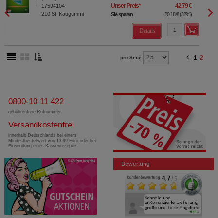
Unser Preis
*
42,79 €
17594104
210
St
Kaugummi
Sie sparen
20,18 €
(
32%
)
Details
1
2
pro Seite
0800-10 11 422
gebührenfreie Rufnummer
Versandkostenfrei
innerhalb Deutschlands bei einem
Mindestbestellwert von 13,99 Euro oder bei
Einsendung eines Kassenrezeptes
Bewertung