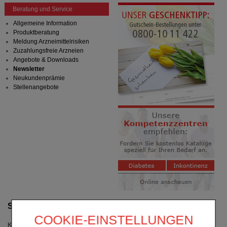
Beratung und Service
Allgemeine Information
Produktberatung
Meldung Arzneimittelrisiken
Zuzahlungsfreie Arzneien
Angebote & Downloads
Newsletter
Neukundenprämie
Stellenangebote
Suche verfeinern
COOKIE-EINSTELLUNGEN
Kategorien