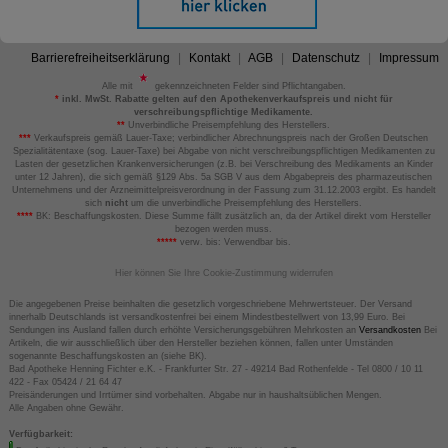
Barrierefreiheitserklärung
Kontakt
AGB
Datenschutz
Impressum
Alle mit
gekennzeichneten Felder sind Pflichtangaben.
*
inkl. MwSt. Rabatte gelten auf den Apothekenverkaufspreis und nicht für
verschreibungspflichtige Medikamente.
**
Unverbindliche Preisempfehlung des Herstellers.
***
Verkaufspreis gemäß Lauer-Taxe; verbindlicher Abrechnungspreis nach der Großen Deutschen
Spezialitätentaxe (sog. Lauer-Taxe) bei Abgabe von nicht verschreibungspflichtigen Medikamenten zu
Lasten der gesetzlichen Krankenversicherungen (z.B. bei Verschreibung des Medikaments an Kinder
unter 12 Jahren), die sich gemäß §129 Abs. 5a SGB V aus dem Abgabepreis des pharmazeutischen
Unternehmens und der Arzneimittelpreisverordnung in der Fassung zum 31.12.2003 ergibt. Es handelt
sich
nicht
um die unverbindliche Preisempfehlung des Herstellers.
****
BK: Beschaffungskosten. Diese Summe fällt zusätzlich an, da der Artikel direkt vom Hersteller
bezogen werden muss.
*****
verw. bis: Verwendbar bis.
Hier können Sie Ihre Cookie-Zustimmung widerrufen
Die angegebenen Preise beinhalten die gesetzlich vorgeschriebene Mehrwertsteuer. Der Versand
innerhalb Deutschlands ist versandkostenfrei bei einem Mindestbestellwert von 13,99 Euro. Bei
Sendungen ins Ausland fallen durch erhöhte Versicherungsgebühren Mehrkosten an
Versandkosten
Bei
Artikeln, die wir ausschließlich über den Hersteller beziehen können, fallen unter Umständen
sogenannte Beschaffungskosten an (siehe BK).
Bad Apotheke Henning Fichter e.K. - Frankfurter Str. 27 - 49214 Bad Rothenfelde - Tel 0800 / 10 11
422 - Fax 05424 / 21 64 47
Preisänderungen und Irrtümer sind vorbehalten. Abgabe nur in haushaltsüblichen Mengen.
Alle Angaben ohne Gewähr.
Verfügbarkeit: