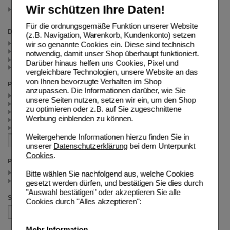
Wir schützen Ihre Daten!
Nicorette Cashback
(auswahl entfernen)
Für die ordnungsgemäße Funktion unserer Website
Darreichungsform
(z.B. Navigation, Warenkorb, Kundenkonto) setzen
Kaugummi (15)
wir so genannte Cookies ein. Diese sind technisch
Lutschtabletten (3)
notwendig, damit unser Shop überhaupt funktioniert.
Pflaster, transdermal (5)
Darüber hinaus helfen uns Cookies, Pixel und
Spray (4)
vergleichbare Technologien, unsere Website an das
von Ihnen bevorzugte Verhalten im Shop
Packungsgröße
anzupassen. Die Informationen darüber, wie Sie
105 St (6)
unsere Seiten nutzen, setzen wir ein, um den Shop
30 St (5)
zu optimieren oder z.B. auf Sie zugeschnittene
210 St (4)
Werbung einblenden zu können.
7 St (3)
80 St (2)
Weitergehende Informationen hierzu finden Sie in
unserer
Datenschutzerklärung
bei dem Unterpunkt
Cookies
.
Preis
< 25.00 (14)
Bitte wählen Sie nachfolgend aus, welche Cookies
>= 25.00 (13)
gesetzt werden dürfen, und bestätigen Sie dies durch
"Auswahl bestätigen" oder akzeptieren Sie alle
Sortieren nach
Cookies durch "Alles akzeptieren":
Mehr Information