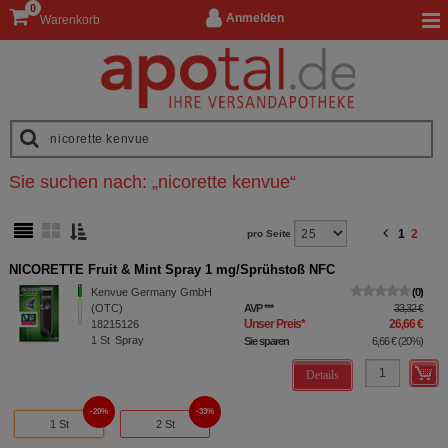
0
Anmelden
Warenkorb
Sie suchen nach:
„
nicorette kenvue
“
1
2
pro Seite
NICORETTE Fruit & Mint Spray 1 mg/Sprühstoß NFC
Kenvue Germany GmbH
0
(OTC)
AVP
***
33,32 €
Unser Preis
*
26,66 €
18215126
1
St
Spray
Sie sparen
6,66 €
(
20%
)
Details
20%
33%
1 St
2 St