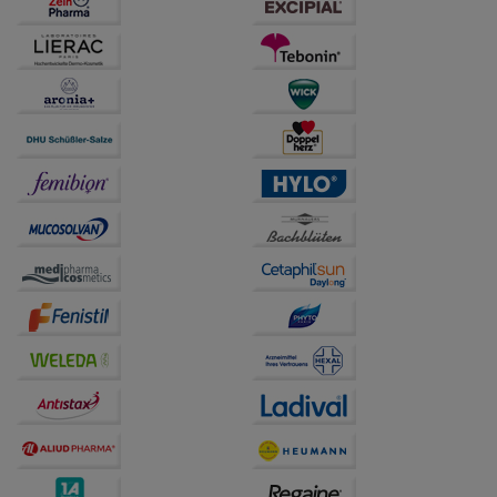
anzuzeigen und unser Partnerprogramm zu
betreiben.
Statistik & Tracking:
Hierüber lassen sich
Informationen über die Art und Weise der Nutzung
unserer Website sammeln, mit deren Hilfe wir unsere
Website weiter für Sie optimieren können, den Inhalt
auf unserer Website aber auch die Werbung auf
Drittseiten möglichst relevant für Sie zu gestalten.
Bitte beachten Sie, dass Daten hierfür teilweise an
Dritte wie z.B. Google oder soziale Medien
übertragen werden.