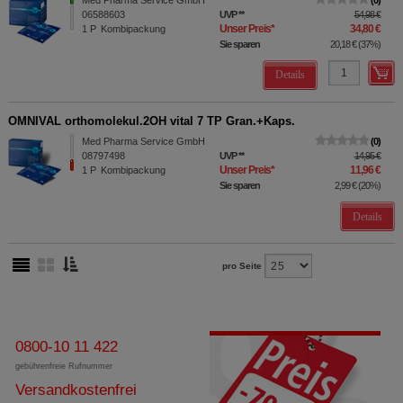
Med Pharma Service GmbH
0
06588603
UVP
**
54,98 €
Unser Preis
*
34,80 €
1
P
Kombipackung
Sie sparen
20,18 €
(
37%
)
Details
OMNIVAL orthomolekul.2OH vital 7 TP Gran.+Kaps.
Med Pharma Service GmbH
0
08797498
UVP
**
14,95 €
Unser Preis
*
11,96 €
1
P
Kombipackung
Sie sparen
2,99 €
(
20%
)
Details
pro Seite
0800-10 11 422
gebührenfreie Rufnummer
Versandkostenfrei