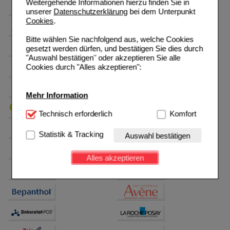
Weitergehende Informationen hierzu finden Sie in
unserer
Datenschutzerklärung
bei dem Unterpunkt
Cookies
.
Bitte wählen Sie nachfolgend aus, welche Cookies
gesetzt werden dürfen, und bestätigen Sie dies durch
"Auswahl bestätigen" oder akzeptieren Sie alle
Cookies durch "Alles akzeptieren":
Mehr Information
Technisch Notwendig:
Technisch erforderlich
Hierbei handelt es sich um
Komfort
Cookies, die für die Grundfunktionen unserer
Website notwendig sind (z.B. Navigation, Warenkorb,
Statistik & Tracking
Auswahl bestätigen
Kundenkonto), weshalb auf diese nicht verzichtet
werden kann.
Alles akzeptieren
Komfort:
Diese Cookies werden genutzt um das
Einkaufserlebnis noch ansprechender zu gestalten,
beispielsweise für die Wiedererkennung des
Besuchers oder unsere Seite an bevorzugte
Verhaltensweisen (z.B. Spracheinstellung)
anzupassen. Komfort-Cookies ermöglichen es uns
auch auf Ihre Bedürfnisse zugeschrittene Inhalte