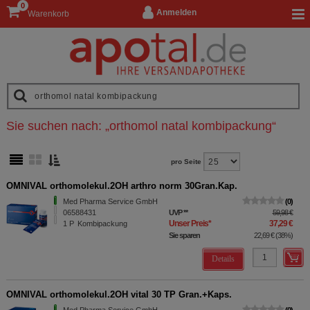
0
Anmelden
Warenkorb
Sie suchen nach:
„
orthomol natal kombipackung
“
pro Seite
OMNIVAL orthomolekul.2OH arthro norm 30Gran.Kap.
Med Pharma Service GmbH
0
06588431
UVP
**
59,98 €
Unser Preis
*
37,29 €
1
P
Kombipackung
Sie sparen
22,69 €
(
38%
)
Details
OMNIVAL orthomolekul.2OH vital 30 TP Gran.+Kaps.