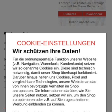
Suche verfeinern
COOKIE-EINSTELLUNGEN
Kategorien
Omnival
Wir schützen Ihre Daten!
(auswahl entfernen)
Für die ordnungsgemäße Funktion unserer Website
Preis
(z.B. Navigation, Warenkorb, Kundenkonto) setzen
< 35.00 (2)
wir so genannte Cookies ein. Diese sind technisch
>= 35.00 (1)
notwendig, damit unser Shop überhaupt funktioniert.
Darüber hinaus helfen uns Cookies, Pixel und
Sortieren nach
vergleichbare Technologien, unsere Website an das
von Ihnen bevorzugte Verhalten im Shop
anzupassen. Die Informationen darüber, wie Sie
unsere Seiten nutzen, setzen wir ein, um den Shop
zu optimieren oder z.B. auf Sie zugeschnittene
Werbung einblenden zu können.