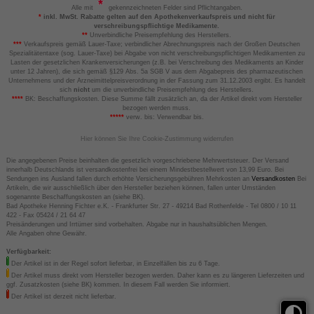
Alle mit
gekennzeichneten Felder sind Pflichtangaben.
*
inkl. MwSt. Rabatte gelten auf den Apothekenverkaufspreis und nicht für
verschreibungspflichtige Medikamente.
**
Unverbindliche Preisempfehlung des Herstellers.
***
Verkaufspreis gemäß Lauer-Taxe; verbindlicher Abrechnungspreis nach der Großen Deutschen
Spezialitätentaxe (sog. Lauer-Taxe) bei Abgabe von nicht verschreibungspflichtigen Medikamenten zu
Lasten der gesetzlichen Krankenversicherungen (z.B. bei Verschreibung des Medikaments an Kinder
unter 12 Jahren), die sich gemäß §129 Abs. 5a SGB V aus dem Abgabepreis des pharmazeutischen
Unternehmens und der Arzneimittelpreisverordnung in der Fassung zum 31.12.2003 ergibt. Es handelt
sich
nicht
um die unverbindliche Preisempfehlung des Herstellers.
****
BK: Beschaffungskosten. Diese Summe fällt zusätzlich an, da der Artikel direkt vom Hersteller
bezogen werden muss.
*****
verw. bis: Verwendbar bis.
Hier können Sie Ihre Cookie-Zustimmung widerrufen
Die angegebenen Preise beinhalten die gesetzlich vorgeschriebene Mehrwertsteuer. Der Versand
innerhalb Deutschlands ist versandkostenfrei bei einem Mindestbestellwert von 13,99 Euro. Bei
Sendungen ins Ausland fallen durch erhöhte Versicherungsgebühren Mehrkosten an
Versandkosten
Bei
Artikeln, die wir ausschließlich über den Hersteller beziehen können, fallen unter Umständen
sogenannte Beschaffungskosten an (siehe BK).
Bad Apotheke Henning Fichter e.K. - Frankfurter Str. 27 - 49214 Bad Rothenfelde - Tel 0800 / 10 11
422 - Fax 05424 / 21 64 47
Preisänderungen und Irrtümer sind vorbehalten. Abgabe nur in haushaltsüblichen Mengen.
Alle Angaben ohne Gewähr.
Verfügbarkeit:
Der Artikel ist in der Regel sofort lieferbar, in Einzelfällen bis zu 6 Tage.
Der Artikel muss direkt vom Hersteller bezogen werden. Daher kann es zu längeren Lieferzeiten und
ggf. Zusatzkosten (siehe BK) kommen. In diesem Fall werden Sie informiert.
Der Artikel ist derzeit nicht lieferbar.