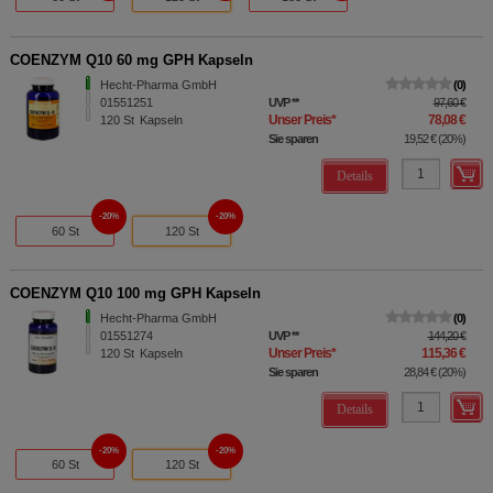
COENZYM Q10 60 mg GPH Kapseln
Hecht-Pharma GmbH
0
01551251
UVP
**
97,60 €
Unser Preis
*
78,08 €
120
St
Kapseln
Sie sparen
19,52 €
(
20%
)
Details
20%
20%
60 St
120 St
COENZYM Q10 100 mg GPH Kapseln
Hecht-Pharma GmbH
0
01551274
UVP
**
144,20 €
Unser Preis
*
115,36 €
120
St
Kapseln
Sie sparen
28,84 €
(
20%
)
Details
20%
20%
60 St
120 St