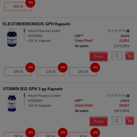
20%
360 St
ELEUTHEROKOKKUS GPH Kapseln
Hecht-Pharma GmbH
0
09749082
UVP
**
28,60 €
Unser Preis
*
22,88 €
120
St
Kapseln
Sie sparen
5,72 €
(
20%
)
Details
20%
20%
20%
100 St
120 St
180 St
VITAMIN B12 GPH 3 µg Kapseln
Hecht-Pharma GmbH
0
02559504
UVP
**
24,60 €
Unser Preis
*
19,68 €
120
St
Kapseln
Sie sparen
4,92 €
(
20%
)
Details
20%
20%
20%
30 St
60 St
90 St