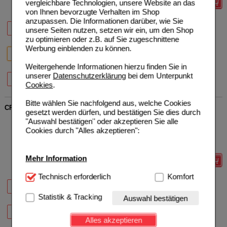
vergleichbare Technologien, unsere Website an das
Details
von Ihnen bevorzugte Verhalten im Shop
anzupassen. Die Informationen darüber, wie Sie
20%
20%
20%
30 St
60 St
90 St
unsere Seiten nutzen, setzen wir ein, um den Shop
zu optimieren oder z.B. auf Sie zugeschnittene
Werbung einblenden zu können.
20%
20%
20%
120 St
180 St
360 St
Weitergehende Informationen hierzu finden Sie in
20%
unserer
Datenschutzerklärung
bei dem Unterpunkt
750 St
Cookies
.
Bitte wählen Sie nachfolgend aus, welche Cookies
CRANBERRY 400 mg GPH Kapseln
gesetzt werden dürfen, und bestätigen Sie dies durch
Hecht-Pharma GmbH
0
"Auswahl bestätigen" oder akzeptieren Sie alle
04548427
UVP
**
43,90 €
Cookies durch "Alles akzeptieren":
Unser Preis
*
35,12 €
120
St
Kapseln
Sie sparen
8,78 €
(
20%
)
Mehr Information
Details
Technisch Notwendig:
Technisch erforderlich
Hierbei handelt es sich um
Komfort
20%
20%
20%
Cookies, die für die Grundfunktionen unserer
60 St
120 St
180 St
Website notwendig sind (z.B. Navigation, Warenkorb,
Statistik & Tracking
Auswahl bestätigen
Kundenkonto), weshalb auf diese nicht verzichtet
20%
360 St
werden kann.
Alles akzeptieren