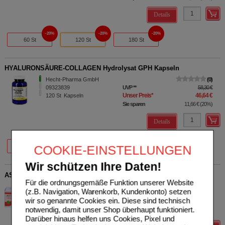
Details
20%
20%
20%
60 St
120 St
180 St
HYALURONSÄURE-COLLAGEN Hydrolysat GPH Kapseln
Hecht-Pharma GmbH
0
09323839
UVP
**
58,30 €
Unser Preis
*
46,64 €
120
St
Kapseln
Sie sparen
11,66 €
(
20%
)
Details
20%
20%
20%
COOKIE-EINSTELLUNGEN
60 St
120 St
180 St
Wir schützen Ihre Daten!
ASTAXANTHIN 4 mg GPH Kapseln
Für die ordnungsgemäße Funktion unserer Website
Hecht-Pharma GmbH
0
(z.B. Navigation, Warenkorb, Kundenkonto) setzen
04699379
UVP
**
43,90 €
wir so genannte Cookies ein. Diese sind technisch
Unser Preis
*
35,12 €
120
St
Kapseln
notwendig, damit unser Shop überhaupt funktioniert.
Sie sparen
8,78 €
(
20%
)
Darüber hinaus helfen uns Cookies, Pixel und