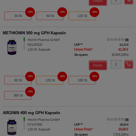
Details
20%
20%
20%
30 St
60 St
120 St
METHIONIN 500 mg GPH Kapseln
Hecht-Pharma GmbH
0
00128326
UVP
**
51,70 €
Unser Preis
*
41,36 €
120
St
Kapseln
Sie sparen
10,34 €
(
20%
)
Details
20%
20%
20%
60 St
120 St
180 St
20%
360 St
ARGININ 400 mg GPH Kapseln
Hecht-Pharma GmbH
0
07147485
UVP
**
38,60 €
Unser Preis
*
30,88 €
120
St
Kapseln
Sie sparen
7,72 €
(
20%
)