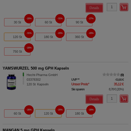
Details
20%
31%
27%
30 St
60 St
90 St
31%
20%
20%
120 St
180 St
360 St
20%
750 St
YAMSWURZEL 500 mg GPH Kapseln
Hecht-Pharma GmbH
0
03378302
UVP
**
43,90 €
Unser Preis
*
35,12 €
120
St
Kapseln
Sie sparen
8,78 €
(
20%
)
Details
26%
20%
20%
60 St
120 St
180 St
MANGAN 5 mg GPH Kapseln