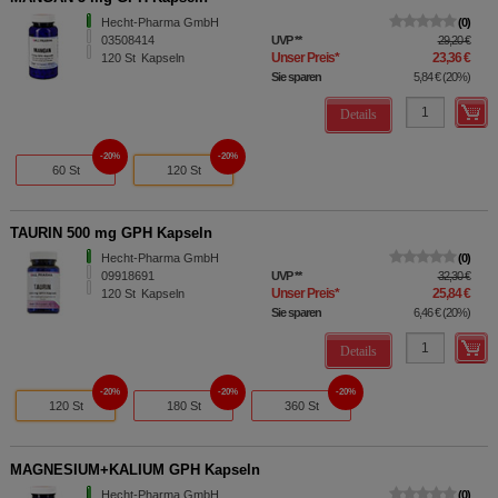
Hecht-Pharma GmbH
0
03508414
UVP
**
29,20 €
Unser Preis
*
23,36 €
120
St
Kapseln
Sie sparen
5,84 €
(
20%
)
Details
20%
20%
60 St
120 St
TAURIN 500 mg GPH Kapseln
Hecht-Pharma GmbH
0
09918691
UVP
**
32,30 €
Unser Preis
*
25,84 €
120
St
Kapseln
Sie sparen
6,46 €
(
20%
)
Details
20%
20%
20%
120 St
180 St
360 St
MAGNESIUM+KALIUM GPH Kapseln
Hecht-Pharma GmbH
0