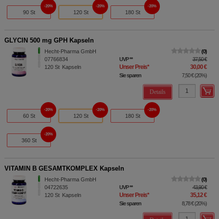
20%
20%
20%
90 St
120 St
180 St
GLYCIN 500 mg GPH Kapseln
Hecht-Pharma GmbH
0
07766834
UVP
**
37,50 €
Unser Preis
*
30,00 €
120
St
Kapseln
Sie sparen
7,50 €
(
20%
)
Details
20%
20%
20%
60 St
120 St
180 St
20%
360 St
VITAMIN B GESAMTKOMPLEX Kapseln
Hecht-Pharma GmbH
0
04722635
UVP
**
43,90 €
Unser Preis
*
35,12 €
120
St
Kapseln
Sie sparen
8,78 €
(
20%
)