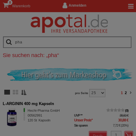
0
Anmelden
Warenkorb
Sie suchen nach:
„
pha
“
1
2
pro Seite
L-ARGININ 400 mg Kapseln
Hecht-Pharma GmbH
0
00562991
UVP
**
38,60 €
Unser Preis
*
30,88 €
120
St
Kapseln
Sie sparen
7,72 €
(
20%
)
Details