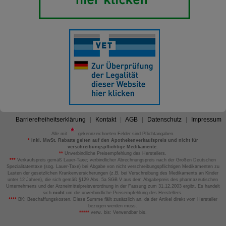
Barrierefreiheitserklärung
Kontakt
AGB
Datenschutz
Impressum
Alle mit
gekennzeichneten Felder sind Pflichtangaben.
*
inkl. MwSt. Rabatte gelten auf den Apothekenverkaufspreis und nicht für
verschreibungspflichtige Medikamente.
**
Unverbindliche Preisempfehlung des Herstellers.
***
Verkaufspreis gemäß Lauer-Taxe; verbindlicher Abrechnungspreis nach der Großen Deutschen
Spezialitätentaxe (sog. Lauer-Taxe) bei Abgabe von nicht verschreibungspflichtigen Medikamenten zu
Lasten der gesetzlichen Krankenversicherungen (z.B. bei Verschreibung des Medikaments an Kinder
unter 12 Jahren), die sich gemäß §129 Abs. 5a SGB V aus dem Abgabepreis des pharmazeutischen
Unternehmens und der Arzneimittelpreisverordnung in der Fassung zum 31.12.2003 ergibt. Es handelt
sich
nicht
um die unverbindliche Preisempfehlung des Herstellers.
****
BK: Beschaffungskosten. Diese Summe fällt zusätzlich an, da der Artikel direkt vom Hersteller
bezogen werden muss.
*****
verw. bis: Verwendbar bis.