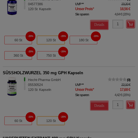
04577386
UVP
**
23,20 €
Unser Preis
*
18,56 €
120
St
Kapseln
Sie sparen
4,64 €
(
20%
)
Details
20%
20%
20%
60 St
120 St
180 St
20%
20%
360 St
750 St
SÜSSHOLZWURZEL 350 mg GPH Kapseln
Hecht-Pharma GmbH
0
05530524
UVP
**
22,10 €
Unser Preis
*
17,68 €
120
St
Kapseln
Sie sparen
4,42 €
(
20%
)
Details
20%
20%
60 St
120 St