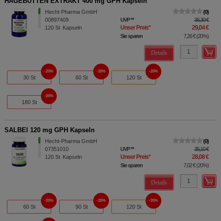
HAGEBUTTEN EXTRAKT 400 mg GPH Kapseln
Hecht-Pharma GmbH
0
00897409
UVP
**
36,30 €
Unser Preis
*
29,04 €
120
St
Kapseln
Sie sparen
7,26 €
(
20%
)
Details
20%
20%
20%
30 St
60 St
120 St
20%
180 St
SALBEI 120 mg GPH Kapseln
Hecht-Pharma GmbH
0
07351010
UVP
**
35,10 €
Unser Preis
*
28,08 €
120
St
Kapseln
Sie sparen
7,02 €
(
20%
)
Details
20%
20%
20%
60 St
90 St
120 St