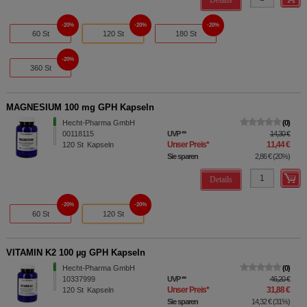
20%
20%
20%
60 St
120 St
180 St
20%
360 St
MAGNESIUM 100 mg GPH Kapseln
Hecht-Pharma GmbH
0
00118115
UVP
**
14,30 €
Unser Preis
*
11,44 €
120
St
Kapseln
Sie sparen
2,86 €
(
20%
)
Details
20%
20%
60 St
120 St
VITAMIN K2 100 µg GPH Kapseln
Hecht-Pharma GmbH
0
10337999
UVP
**
46,20 €
Unser Preis
*
31,88 €
120
St
Kapseln
Sie sparen
14,32 €
(
31%
)