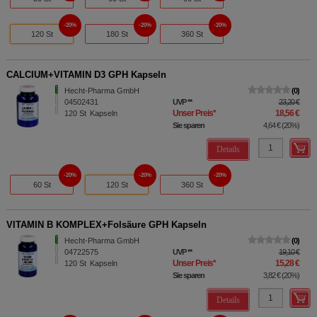
20%
20%
20%
120 St
180 St
360 St
CALCIUM+VITAMIN D3 GPH Kapseln
Hecht-Pharma GmbH
0
04502431
UVP
**
23,20 €
Unser Preis
*
18,56 €
120
St
Kapseln
Sie sparen
4,64 €
(
20%
)
Details
20%
20%
20%
60 St
120 St
360 St
VITAMIN B KOMPLEX+Folsäure GPH Kapseln
Hecht-Pharma GmbH
0
04722575
UVP
**
19,10 €
Unser Preis
*
15,28 €
120
St
Kapseln
Sie sparen
3,82 €
(
20%
)
Details