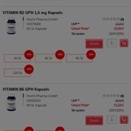
Dritte wie z.B. Google oder soziale Medien
übertragen werden.
VITAMIN B2 GPH 1,6 mg Kapseln
Hecht-Pharma GmbH
0
03379508
UVP
**
13,20 €
Unser Preis
*
10,56 €
60
St
Kapseln
Sie sparen
2,64 €
(
20%
)
Details
20%
20%
20%
30 St
60 St
90 St
20%
120 St
VITAMIN B6 GPH Kapseln
Hecht-Pharma GmbH
0
02552502
UVP
**
19,10 €
Unser Preis
*
15,28 €
90
St
Kapseln
Sie sparen
3,82 €
(
20%
)
Details