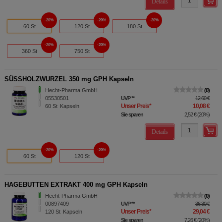
Details
20%
20%
20%
60 St
120 St
180 St
20%
20%
360 St
750 St
SÜSSHOLZWURZEL 350 mg GPH Kapseln
Hecht-Pharma GmbH
0
05530501
UVP
**
12,60 €
Unser Preis
*
10,08 €
60
St
Kapseln
Sie sparen
2,52 €
(
20%
)
Details
20%
20%
60 St
120 St
HAGEBUTTEN EXTRAKT 400 mg GPH Kapseln
Hecht-Pharma GmbH
0
00897409
UVP
**
36,30 €
Unser Preis
*
29,04 €
120
St
Kapseln
Sie sparen
7,26 €
(
20%
)