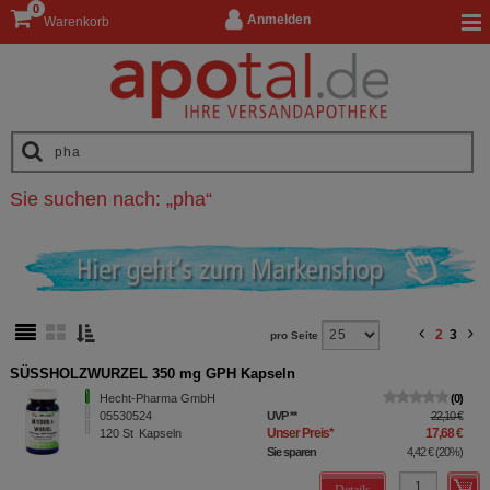
0
Anmelden
Warenkorb
Sie suchen nach:
„
pha
“
2
3
pro Seite
SÜSSHOLZWURZEL 350 mg GPH Kapseln
Hecht-Pharma GmbH
0
05530524
UVP
**
22,10 €
Unser Preis
*
17,68 €
120
St
Kapseln
Sie sparen
4,42 €
(
20%
)
Details