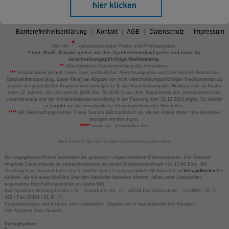
Barrierefreiheitserklärung
Kontakt
AGB
Datenschutz
Impressum
Alle mit
gekennzeichneten Felder sind Pflichtangaben.
*
inkl. MwSt. Rabatte gelten auf den Apothekenverkaufspreis und nicht für
verschreibungspflichtige Medikamente.
**
Unverbindliche Preisempfehlung des Herstellers.
***
Verkaufspreis gemäß Lauer-Taxe; verbindlicher Abrechnungspreis nach der Großen Deutschen
Spezialitätentaxe (sog. Lauer-Taxe) bei Abgabe von nicht verschreibungspflichtigen Medikamenten zu
Lasten der gesetzlichen Krankenversicherungen (z.B. bei Verschreibung des Medikaments an Kinder
unter 12 Jahren), die sich gemäß §129 Abs. 5a SGB V aus dem Abgabepreis des pharmazeutischen
Unternehmens und der Arzneimittelpreisverordnung in der Fassung zum 31.12.2003 ergibt. Es handelt
sich
nicht
um die unverbindliche Preisempfehlung des Herstellers.
****
BK: Beschaffungskosten. Diese Summe fällt zusätzlich an, da der Artikel direkt vom Hersteller
bezogen werden muss.
*****
verw. bis: Verwendbar bis.
Hier können Sie Ihre Cookie-Zustimmung widerrufen
Die angegebenen Preise beinhalten die gesetzlich vorgeschriebene Mehrwertsteuer. Der Versand
innerhalb Deutschlands ist versandkostenfrei bei einem Mindestbestellwert von 13,99 Euro. Bei
Sendungen ins Ausland fallen durch erhöhte Versicherungsgebühren Mehrkosten an
Versandkosten
Bei
Artikeln, die wir ausschließlich über den Hersteller beziehen können, fallen unter Umständen
sogenannte Beschaffungskosten an (siehe BK).
Bad Apotheke Henning Fichter e.K. - Frankfurter Str. 27 - 49214 Bad Rothenfelde - Tel 0800 / 10 11
422 - Fax 05424 / 21 64 47
Preisänderungen und Irrtümer sind vorbehalten. Abgabe nur in haushaltsüblichen Mengen.
Alle Angaben ohne Gewähr.
Verfügbarkeit: