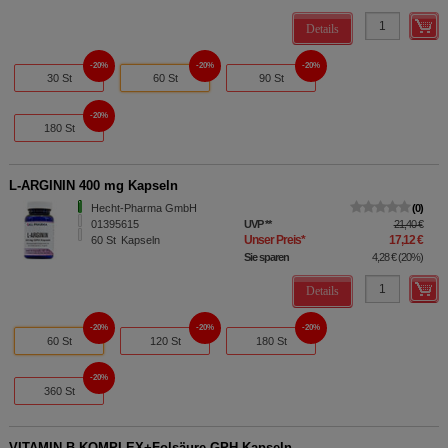
Details
20%
20%
20%
30 St
60 St
90 St
20%
180 St
L-ARGININ 400 mg Kapseln
Hecht-Pharma GmbH
0
01395615
UVP
**
21,40 €
Unser Preis
*
17,12 €
60
St
Kapseln
Sie sparen
4,28 €
(
20%
)
Details
20%
20%
20%
60 St
120 St
180 St
20%
360 St
VITAMIN B KOMPLEX+Folsäure GPH Kapseln