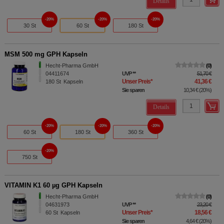
Details
20%
20%
20%
30 St
60 St
180 St
MSM 500 mg GPH Kapseln
Hecht-Pharma GmbH
0
04411674
UVP
**
51,70 €
Unser Preis
*
41,36 €
180
St
Kapseln
Sie sparen
10,34 €
(
20%
)
Details
20%
20%
20%
60 St
180 St
360 St
20%
750 St
VITAMIN K1 60 µg GPH Kapseln
Hecht-Pharma GmbH
0
04631973
UVP
**
23,20 €
Unser Preis
*
18,56 €
60
St
Kapseln
Sie sparen
4,64 €
(
20%
)