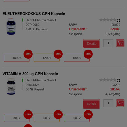
ELEUTHEROKOKKUS GPH Kapseln
Hecht-Pharma GmbH
0
09749082
UVP
**
28,60 €
Unser Preis
*
22,88 €
120
St
Kapseln
Sie sparen
5,72 €
(
20%
)
Details
20%
20%
20%
100 St
120 St
180 St
VITAMIN A 800 µg GPH Kapseln
Hecht-Pharma GmbH
0
04631826
UVP
**
23,20 €
Unser Preis
*
18,56 €
60
St
Kapseln
Sie sparen
4,64 €
(
20%
)
Details
20%
20%
20%
30 St
60 St
90 St