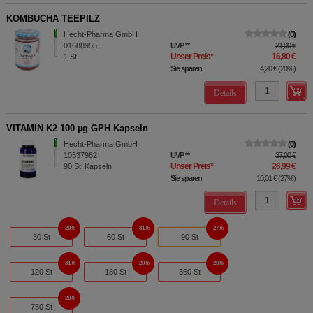
KOMBUCHA TEEPILZ
Hecht-Pharma GmbH
0
01688955
UVP
**
21,00 €
Unser Preis
*
16,80 €
1
St
Sie sparen
4,20 €
(
20%
)
Details
VITAMIN K2 100 µg GPH Kapseln
Hecht-Pharma GmbH
0
10337982
UVP
**
37,00 €
Unser Preis
*
26,99 €
90
St
Kapseln
Sie sparen
10,01 €
(
27%
)
Details
20%
31%
27%
30 St
60 St
90 St
31%
20%
20%
120 St
180 St
360 St
20%
750 St