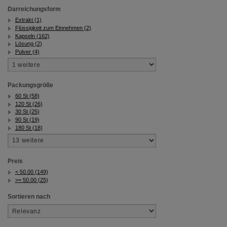
Darreichungsform
Extrakt (1)
Flüssigkeit zum Einnehmen (2)
Kapseln (162)
Lösung (2)
Pulver (4)
Packungsgröße
60 St (58)
120 St (26)
30 St (25)
90 St (19)
180 St (18)
Preis
< 50.00 (149)
>= 50.00 (25)
Sortieren nach