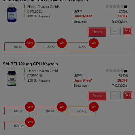
Hecht-Pharma GmbH
0
04722581
UVP
**
27,50 €
Unser Preis
*
22,00 €
180
St
Kapseln
Sie sparen
5,50 €
(
20%
)
Details
20%
20%
20%
90 St
120 St
180 St
SALBEI 120 mg GPH Kapseln
Hecht-Pharma GmbH
0
07351010
UVP
**
35,10 €
Unser Preis
*
28,08 €
120
St
Kapseln
Sie sparen
7,02 €
(
20%
)
Details
20%
20%
20%
60 St
90 St
120 St
20%
360 St