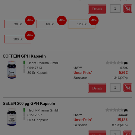
Details
20%
20%
20%
30 St
60 St
120 St
20%
180 St
COFFEIN GPH Kapseln
Hecht-Pharma GmbH
0
06447713
UVP
**
6,70 €
Unser Preis
*
5,36 €
30
St
Kapseln
Sie sparen
1,34 €
(
20%
)
Details
SELEN 200 µg GPH Kapseln
Hecht-Pharma GmbH
0
01512357
UVP
**
43,90 €
Unser Preis
*
35,12 €
60
St
Kapseln
Sie sparen
8,78 €
(
20%
)