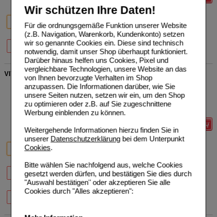
Wir schützen Ihre Daten!
20%
20%
20%
30 St
60 St
90 St
Für die ordnungsgemäße Funktion unserer Website
(z.B. Navigation, Warenkorb, Kundenkonto) setzen
20%
20%
wir so genannte Cookies ein. Diese sind technisch
120 St
180 St
notwendig, damit unser Shop überhaupt funktioniert.
Darüber hinaus helfen uns Cookies, Pixel und
vergleichbare Technologien, unsere Website an das
VITAMIN K2 100 µg GPH Kapseln
von Ihnen bevorzugte Verhalten im Shop
Hecht-Pharma GmbH
0
anzupassen. Die Informationen darüber, wie Sie
10337953
UVP
**
14,30 €
unsere Seiten nutzen, setzen wir ein, um den Shop
Unser Preis
*
11,44 €
30
St
Kapseln
zu optimieren oder z.B. auf Sie zugeschnittene
Sie sparen
2,86 €
(
20%
)
Werbung einblenden zu können.
Details
Weitergehende Informationen hierzu finden Sie in
unserer
Datenschutzerklärung
bei dem Unterpunkt
20%
31%
27%
Cookies
.
30 St
60 St
90 St
Bitte wählen Sie nachfolgend aus, welche Cookies
31%
20%
20%
gesetzt werden dürfen, und bestätigen Sie dies durch
120 St
180 St
360 St
"Auswahl bestätigen" oder akzeptieren Sie alle
Cookies durch "Alles akzeptieren":
20%
750 St