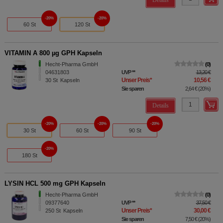
20%
20%
60 St
120 St
VITAMIN A 800 µg GPH Kapseln
Hecht-Pharma GmbH
0
04631803
UVP
**
13,20 €
Unser Preis
*
10,56 €
30
St
Kapseln
Sie sparen
2,64 €
(
20%
)
Details
20%
20%
20%
30 St
60 St
90 St
20%
180 St
LYSIN HCL 500 mg GPH Kapseln
Hecht-Pharma GmbH
0
09377640
UVP
**
37,50 €
Unser Preis
*
30,00 €
250
St
Kapseln
Sie sparen
7,50 €
(
20%
)