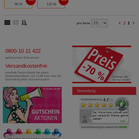
20%
20%
90 St
120 St
2
3
pro Seite
0800-10 11 422
gebührenfreie Rufnummer
Versandkostenfrei
innerhalb Deutschlands bei einem
Mindestbestellwert von 13,99 Euro oder bei
Einsendung eines Kassenrezeptes
Bewertung