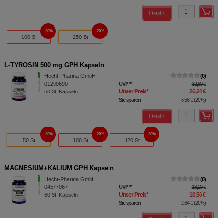
Details
20%
20%
100 St
250 St
L-TYROSIN 500 mg GPH Kapseln
Hecht-Pharma GmbH
0
01290690
UVP
**
32,80 €
Unser Preis
*
26,24 €
50
St
Kapseln
Sie sparen
6,56 €
(
20%
)
Details
20%
20%
20%
50 St
100 St
120 St
MAGNESIUM+KALIUM GPH Kapseln
Hecht-Pharma GmbH
0
04577067
UVP
**
13,20 €
Unser Preis
*
10,56 €
60
St
Kapseln
Sie sparen
2,64 €
(
20%
)