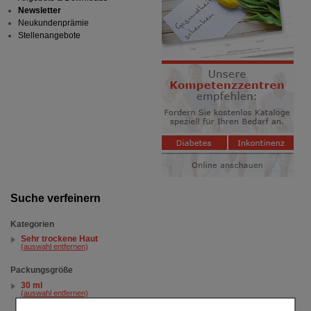
Newsletter
Neukundenprämie
Stellenangebote
Suche verfeinern
Kategorien
Sehr trockene Haut
(auswahl entfernen)
Packungsgröße
30 ml
(auswahl entfernen)