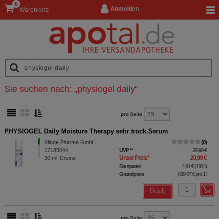
0
Anmelden
Warenkorb
Sie suchen nach:
„
physiogel daily
“
pro Seite
PHYSIOGEL Daily Moisture Therapy sehr trock.Serum
Klinge Pharma GmbH
0
17185044
UVP
**
25,90 €
Unser Preis
*
20,99 €
30
ml
Creme
Sie sparen
4,91 €
(
19%
)
Grundpreis
699,67 €
pro 1 l
Details
pro Seite