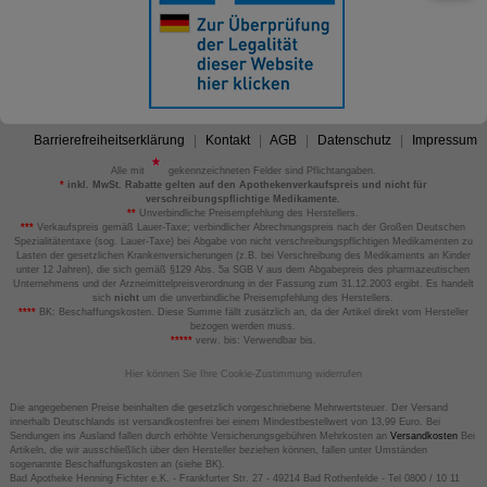
Barrierefreiheitserklärung
Kontakt
AGB
Datenschutz
Impressum
Alle mit
gekennzeichneten Felder sind Pflichtangaben.
*
inkl. MwSt. Rabatte gelten auf den Apothekenverkaufspreis und nicht für
verschreibungspflichtige Medikamente.
**
Unverbindliche Preisempfehlung des Herstellers.
***
Verkaufspreis gemäß Lauer-Taxe; verbindlicher Abrechnungspreis nach der Großen Deutschen
Spezialitätentaxe (sog. Lauer-Taxe) bei Abgabe von nicht verschreibungspflichtigen Medikamenten zu
Lasten der gesetzlichen Krankenversicherungen (z.B. bei Verschreibung des Medikaments an Kinder
unter 12 Jahren), die sich gemäß §129 Abs. 5a SGB V aus dem Abgabepreis des pharmazeutischen
Unternehmens und der Arzneimittelpreisverordnung in der Fassung zum 31.12.2003 ergibt. Es handelt
sich
nicht
um die unverbindliche Preisempfehlung des Herstellers.
****
BK: Beschaffungskosten. Diese Summe fällt zusätzlich an, da der Artikel direkt vom Hersteller
bezogen werden muss.
*****
verw. bis: Verwendbar bis.
Hier können Sie Ihre Cookie-Zustimmung widerrufen
Die angegebenen Preise beinhalten die gesetzlich vorgeschriebene Mehrwertsteuer. Der Versand
innerhalb Deutschlands ist versandkostenfrei bei einem Mindestbestellwert von 13,99 Euro. Bei
Sendungen ins Ausland fallen durch erhöhte Versicherungsgebühren Mehrkosten an
Versandkosten
Bei
Artikeln, die wir ausschließlich über den Hersteller beziehen können, fallen unter Umständen
sogenannte Beschaffungskosten an (siehe BK).
Bad Apotheke Henning Fichter e.K. - Frankfurter Str. 27 - 49214 Bad Rothenfelde - Tel 0800 / 10 11