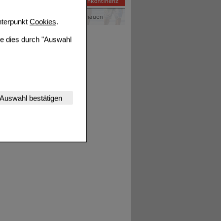
terpunkt
Cookies
.
ie dies durch "Auswahl
nserer Website
Auswahl bestätigen
tet werden kann.
estalten,
rhaltensweisen (z.B.
nisse zugeschrittene
ng unserer Website
uf unserer Website aber
, dass Daten hierfür