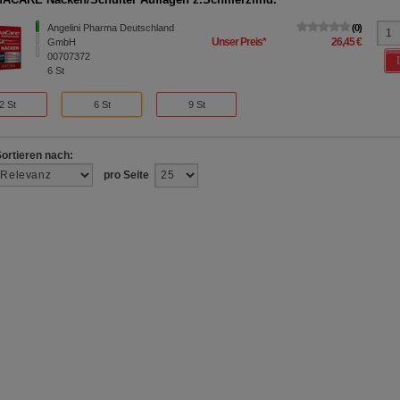
Angelini Pharma Deutschland
0
Unser Preis
*
26,45 €
GmbH
00707372
6
St
2 St
6 St
9 St
Sortieren nach:
pro Seite