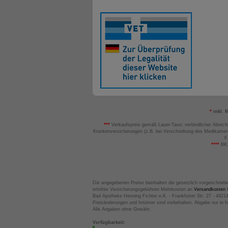
*
inkl. 
***
Verkaufspreis gemäß Lauer-Taxe; verbindlicher Abrech
Krankenversicherungen (z.B. bei Verschreibung des Medikamen
F
****
BK:
Die angegebenen Preise beinhalten die gesetzlich vorgeschrieb
erhöhte Versicherungsgebühren Mehrkosten an
Versandkosten
B
Bad Apotheke Henning Fichter e.K. - Frankfurter Str. 27 - 4921
Preisänderungen und Irrtümer sind vorbehalten. Abgabe nur in 
Alle Angaben ohne Gewähr.
Verfügbarkeit: