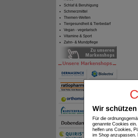
Schlaf & Beruhigung
Schmerzmittel
Themen-Welten
Tiergesundheit & Tierbedarf
Vegan - vegetarisch
Vitamine & Sport
Zahn- & Mundpflege
C
Wir schützen 
Für die ordnungsgemäß
genannte Cookies ein. 
helfen uns Cookies, P
im Shop anzupassen. D