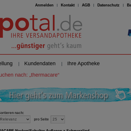
Anmelden
Kontakt
AGB
Datenschutz
Ba
ellung
Kundendaten
Ihre Apotheke
suchen nach:
„
thermacare
“
Sortieren nach:
pro Seite
CARE Nacken/Schulter Auflagen z.Schmerzlind.