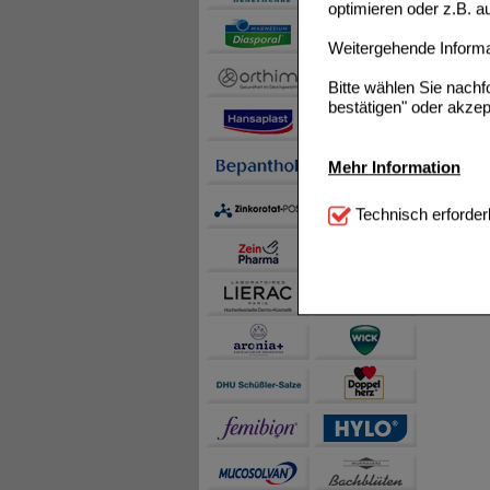
optimieren oder z.B. 
Weitergehende Informat
Bitte wählen Sie nach
bestätigen" oder akzep
Mehr Information
Technisch Notwendi
Technisch erforder
notwendig sind (z.B. N
Komfort:
Diese Cookie
beispielsweise für di
Spracheinstellung) an
Inhalte anzuzeigen un
Statistik & Tracking:
H
sammeln, mit deren Hil
auch die Werbung auf Dr
teilweise an Dritte wi