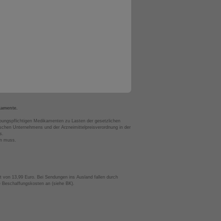
kamente.
bungspflichtigen Medikamenten zu Lasten der gesetzlichen
chen Unternehmens und der Arzneimittelpreisverordnung in der
s.
en muss.
t von 13,99 Euro. Bei Sendungen ins Ausland fallen durch
te Beschaffungskosten an (siehe BK).