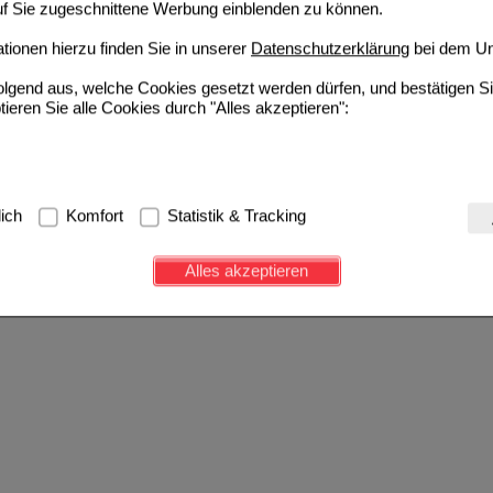
auf Sie zugeschnittene Werbung einblenden zu können.
ionen hierzu finden Sie in unserer
Datenschutzerklärung
bei dem Un
folgend aus, welche Cookies gesetzt werden dürfen, und bestätigen S
tieren Sie alle Cookies durch "Alles akzeptieren":
g:
Hierbei handelt es sich um Cookies, die für die Grundfunktionen u
lich
Komfort
Statistik & Tracking
avigation, Warenkorb, Kundenkonto), weshalb auf diese nicht verzich
s werden genutzt um das Einkaufserlebnis noch ansprechender zu g
Alles akzeptieren
e Wiedererkennung des Besuchers oder unsere Seite an bevorzugte Ve
zupassen. Komfort-Cookies ermöglichen es uns auch auf Ihre Bedürf
d unser Partnerprogramm zu betreiben.
ierüber lassen sich Informationen über die Art und Weise der Nutzu
fe wir unsere Website weiter für Sie optimieren können, den Inhalt a
ittseiten möglichst relevant für Sie zu gestalten. Bitte beachten Sie
e z.B. Google oder soziale Medien übertragen werden.