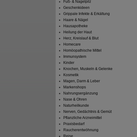
Fuß- & Nagelpilz
Geschenkideen
Grippale Infekte & Erkältung
Haare & Nägel
Hausapotheke
Heilung der Haut
Herz, Kreislauf & Blut
Homecare
Homöopathische Mittel
Immunsystem
Kinder
Knochen, Muskeln & Gelenke
Kosmetik
Magen, Darm & Leber
Markenshops
Nahrungsergänzung
Nase & Ohren
Naturheilkunde
Nerven, Gedächtnis & Gemüt
Pflanzliche Arzneimittel
Praxisbedarf
Raucherentwöhnung
Reise