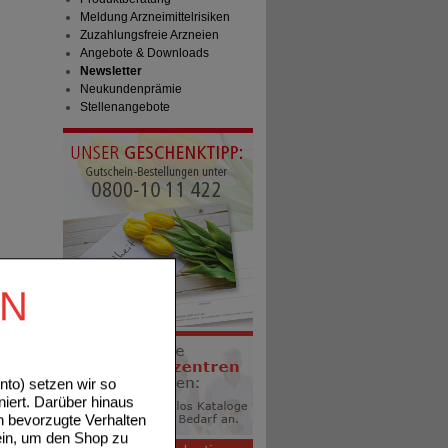
Meldung Arzneimittelrisiken
Zuzahlungsfreie Arzneien
Angebote & Downloads
Newsletter
Neukundenprämie
Stellenangebote
EN
to) setzen wir so
niert. Darüber hinaus
n bevorzugte Verhalten
ein, um den Shop zu