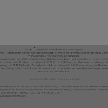
Alle mit
gekennzeichneten Felder sind Pflichtangaben.
MwSt. Rabatte gelten auf den Apothekenverkaufspreis und nicht für verschreibungspflichtige Medi
**
Unverbindliche Preisempfehlung des Herstellers.
nungspreis nach der Großen Deutschen Spezialitätentaxe (sog. Lauer-Taxe) bei Abgabe von nicht verschrei
ts an Kinder unter 12 Jahren), die sich gemäß §129 Abs. 5a SGB V aus dem Abgabepreis des pharmazeutis
assung zum 31.12.2003 ergibt. Es handelt sich
nicht
um die unverbindliche Preisempfehlung des Hersteller
 Beschaffungskosten. Diese Summe fällt zusätzlich an, da der Artikel direkt vom Hersteller bezogen werd
*****
verw. bis: Verwendbar bis.
Hier können Sie Ihre Cookie-Zustimmung widerrufen
ene Mehrwertsteuer. Der Versand innerhalb Deutschlands ist versandkostenfrei bei einem Mindestbestellwer
ei Artikeln, die wir ausschließlich über den Hersteller beziehen können, fallen unter Umständen sogenann
4 Bad Rothenfelde - Tel 0800 / 10 11 422 - Fax 05424 / 21 64 47
haushaltsüblichen Mengen.