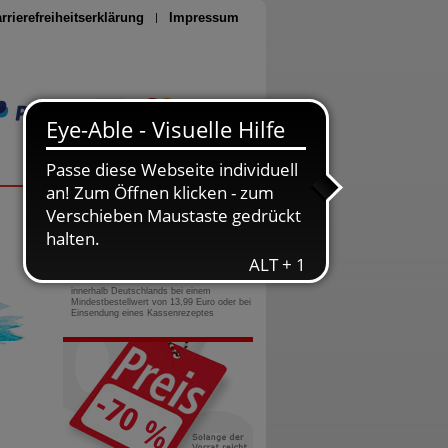
rrierefreiheitserklärung
Impressum
Seite drucken
0800-10 11 422
gebührenfreie Rufnummer
Versandkostenfrei
innerhalb Deutschlands bei einem
Mindestbestellwert von 13,99 Euro oder bei
Einsendung eines Kassenrezeptes