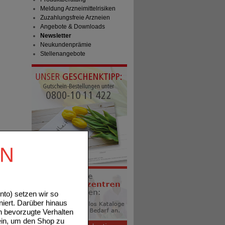
Meldung Arzneimittelrisiken
Zuzahlungsfreie Arzneien
Angebote & Downloads
Newsletter
Neukundenprämie
Stellenangebote
EN
to) setzen wir so
niert. Darüber hinaus
n bevorzugte Verhalten
ein, um den Shop zu