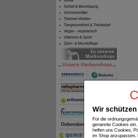
Reise
Schlaf & Beruhigung
Schmerzmittel
Themen-Welten
Tiergesundheit & Tierbedarf
Vegan - vegetarisch
Vitamine & Sport
Zahn- & Mundpflege
C
Wir schützen 
Für die ordnungsgemäß
genannte Cookies ein. 
helfen uns Cookies, P
im Shop anzupassen. D