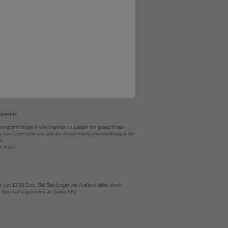
kamente.
bungspflichtigen Medikamenten zu Lasten der gesetzlichen
chen Unternehmens und der Arzneimittelpreisverordnung in der
s.
en muss.
t von 13,99 Euro. Bei Sendungen ins Ausland fallen durch
te Beschaffungskosten an (siehe BK).