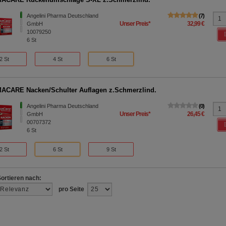
Angelini Pharma Deutschland
7
Unser Preis
*
32,99 €
GmbH
10079250
6
St
2 St
4 St
6 St
CARE Nacken/Schulter Auflagen z.Schmerzlind.
Angelini Pharma Deutschland
0
Unser Preis
*
26,45 €
GmbH
00707372
6
St
2 St
6 St
9 St
Sortieren nach:
pro Seite