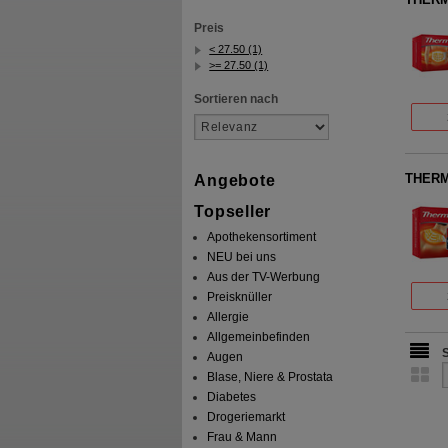
Preis
< 27.50 (1)
>= 27.50 (1)
Sortieren nach
THERMA
Angebote
Topseller
Apothekensortiment
NEU bei uns
Aus der TV-Werbung
Preisknüller
Allergie
Allgemeinbefinden
Augen
Blase, Niere & Prostata
Diabetes
Drogeriemarkt
Frau & Mann