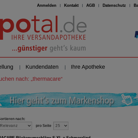
Anmelden
Kontakt
AGB
Datenschutz
Ba
ellung
Kundendaten
Ihre Apotheke
suchen nach:
„
thermacare
“
Sortieren nach:
pro Seite
ACARE Rückenumschläge S-XL z.Schmerzlind.