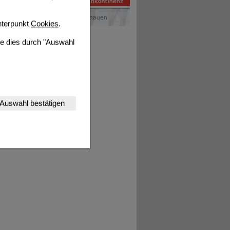
terpunkt
Cookies
.
ie dies durch "Auswahl
nserer Website
Auswahl bestätigen
tet werden kann.
estalten,
rhaltensweisen (z.B.
nisse zugeschrittene
ng unserer Website
uf unserer Website aber
, dass Daten hierfür