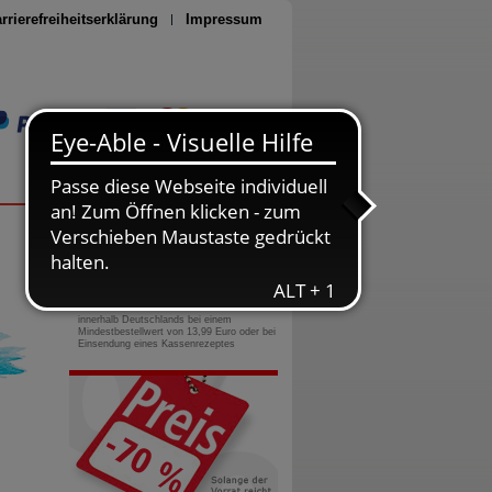
rrierefreiheitserklärung
Impressum
Seite drucken
0800-10 11 422
gebührenfreie Rufnummer
Versandkostenfrei
innerhalb Deutschlands bei einem
Mindestbestellwert von 13,99 Euro oder bei
Einsendung eines Kassenrezeptes