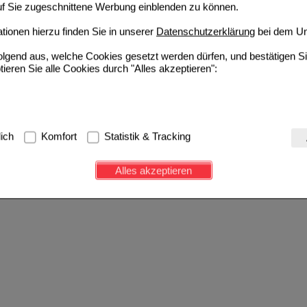
auf Sie zugeschnittene Werbung einblenden zu können.
ionen hierzu finden Sie in unserer
Datenschutzerklärung
bei dem Un
folgend aus, welche Cookies gesetzt werden dürfen, und bestätigen S
tieren Sie alle Cookies durch "Alles akzeptieren":
g:
Hierbei handelt es sich um Cookies, die für die Grundfunktionen u
lich
Komfort
Statistik & Tracking
avigation, Warenkorb, Kundenkonto), weshalb auf diese nicht verzich
s werden genutzt um das Einkaufserlebnis noch ansprechender zu g
Alles akzeptieren
e Wiedererkennung des Besuchers oder unsere Seite an bevorzugte Ve
zupassen. Komfort-Cookies ermöglichen es uns auch auf Ihre Bedürf
d unser Partnerprogramm zu betreiben.
ierüber lassen sich Informationen über die Art und Weise der Nutzu
fe wir unsere Website weiter für Sie optimieren können, den Inhalt a
ittseiten möglichst relevant für Sie zu gestalten. Bitte beachten Sie
e z.B. Google oder soziale Medien übertragen werden.