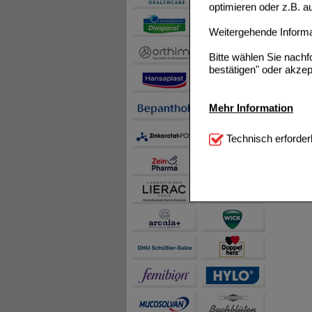
optimieren oder z.B. 
Weitergehende Informat
Bitte wählen Sie nach
bestätigen" oder akzep
Mehr Information
Technisch Notwendi
Technisch erforder
notwendig sind (z.B. N
Komfort:
Diese Cookie
beispielsweise für di
Spracheinstellung) an
Inhalte anzuzeigen un
Statistik & Tracking:
H
sammeln, mit deren Hil
auch die Werbung auf Dr
teilweise an Dritte wi