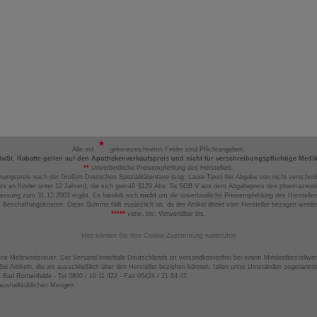
Alle mit
gekennzeichneten Felder sind Pflichtangaben.
MwSt. Rabatte gelten auf den Apothekenverkaufspreis und nicht für verschreibungspflichtige Medi
**
Unverbindliche Preisempfehlung des Herstellers.
nungspreis nach der Großen Deutschen Spezialitätentaxe (sog. Lauer-Taxe) bei Abgabe von nicht verschrei
ts an Kinder unter 12 Jahren), die sich gemäß §129 Abs. 5a SGB V aus dem Abgabepreis des pharmazeutis
assung zum 31.12.2003 ergibt. Es handelt sich
nicht
um die unverbindliche Preisempfehlung des Hersteller
 Beschaffungskosten. Diese Summe fällt zusätzlich an, da der Artikel direkt vom Hersteller bezogen werd
*****
verw. bis: Verwendbar bis.
Hier können Sie Ihre Cookie-Zustimmung widerrufen
ene Mehrwertsteuer. Der Versand innerhalb Deutschlands ist versandkostenfrei bei einem Mindestbestellwer
ei Artikeln, die wir ausschließlich über den Hersteller beziehen können, fallen unter Umständen sogenann
4 Bad Rothenfelde - Tel 0800 / 10 11 422 - Fax 05424 / 21 64 47
haushaltsüblichen Mengen.