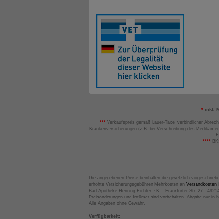
*
inkl. 
***
Verkaufspreis gemäß Lauer-Taxe; verbindlicher Abrech
Krankenversicherungen (z.B. bei Verschreibung des Medikamen
F
****
BK:
Die angegebenen Preise beinhalten die gesetzlich vorgeschrieb
erhöhte Versicherungsgebühren Mehrkosten an
Versandkosten
B
Bad Apotheke Henning Fichter e.K. - Frankfurter Str. 27 - 4921
Preisänderungen und Irrtümer sind vorbehalten. Abgabe nur in 
Alle Angaben ohne Gewähr.
Verfügbarkeit: