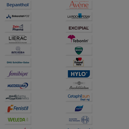
anzupassen. Komfort-Cookies ermöglichen es uns
auch auf Ihre Bedürfnisse zugeschrittene Inhalte
anzuzeigen und unser Partnerprogramm zu
betreiben.
Statistik & Tracking:
Hierüber lassen sich
Informationen über die Art und Weise der Nutzung
unserer Website sammeln, mit deren Hilfe wir unsere
Website weiter für Sie optimieren können, den Inhalt
auf unserer Website aber auch die Werbung auf
Drittseiten möglichst relevant für Sie zu gestalten.
Bitte beachten Sie, dass Daten hierfür teilweise an
Dritte wie z.B. Google oder soziale Medien
übertragen werden.