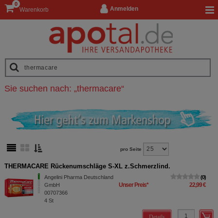
0
Anmelden
Warenkorb
Sie suchen nach:
„
thermacare
“
pro Seite
THERMACARE Rückenumschläge S-XL z.Schmerzlind.
Angelini Pharma Deutschland
0
Unser Preis
*
22,99 €
GmbH
00707366
4
St
Details