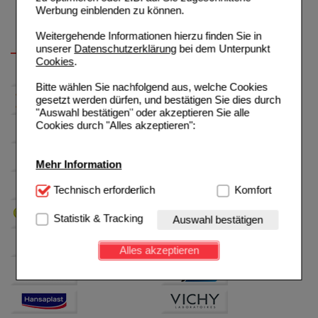
Werbung einblenden zu können.
Weitergehende Informationen hierzu finden Sie in
unserer
Datenschutzerklärung
bei dem Unterpunkt
Cookies
.
Bitte wählen Sie nachfolgend aus, welche Cookies
gesetzt werden dürfen, und bestätigen Sie dies durch
"Auswahl bestätigen" oder akzeptieren Sie alle
Cookies durch "Alles akzeptieren":
Mehr Information
Technisch Notwendig:
Technisch erforderlich
Hierbei handelt es sich um
Komfort
Cookies, die für die Grundfunktionen unserer
Website notwendig sind (z.B. Navigation, Warenkorb,
Statistik & Tracking
Auswahl bestätigen
Kundenkonto), weshalb auf diese nicht verzichtet
werden kann.
Alles akzeptieren
Komfort:
Diese Cookies werden genutzt um das
Einkaufserlebnis noch ansprechender zu gestalten,
beispielsweise für die Wiedererkennung des
Besuchers oder unsere Seite an bevorzugte
Verhaltensweisen (z.B. Spracheinstellung)