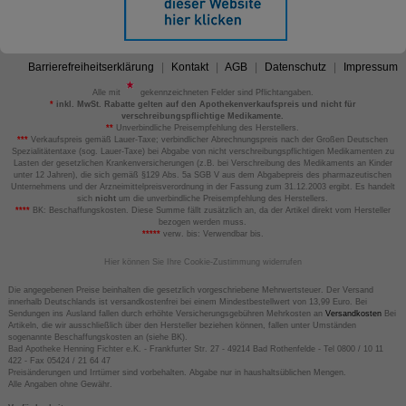
Barrierefreiheitserklärung
Kontakt
AGB
Datenschutz
Impressum
Alle mit
gekennzeichneten Felder sind Pflichtangaben.
*
inkl. MwSt. Rabatte gelten auf den Apothekenverkaufspreis und nicht für
verschreibungspflichtige Medikamente.
**
Unverbindliche Preisempfehlung des Herstellers.
***
Verkaufspreis gemäß Lauer-Taxe; verbindlicher Abrechnungspreis nach der Großen Deutschen
Spezialitätentaxe (sog. Lauer-Taxe) bei Abgabe von nicht verschreibungspflichtigen Medikamenten zu
Lasten der gesetzlichen Krankenversicherungen (z.B. bei Verschreibung des Medikaments an Kinder
unter 12 Jahren), die sich gemäß §129 Abs. 5a SGB V aus dem Abgabepreis des pharmazeutischen
Unternehmens und der Arzneimittelpreisverordnung in der Fassung zum 31.12.2003 ergibt. Es handelt
sich
nicht
um die unverbindliche Preisempfehlung des Herstellers.
****
BK: Beschaffungskosten. Diese Summe fällt zusätzlich an, da der Artikel direkt vom Hersteller
bezogen werden muss.
*****
verw. bis: Verwendbar bis.
Hier können Sie Ihre Cookie-Zustimmung widerrufen
Die angegebenen Preise beinhalten die gesetzlich vorgeschriebene Mehrwertsteuer. Der Versand
innerhalb Deutschlands ist versandkostenfrei bei einem Mindestbestellwert von 13,99 Euro. Bei
Sendungen ins Ausland fallen durch erhöhte Versicherungsgebühren Mehrkosten an
Versandkosten
Bei
Artikeln, die wir ausschließlich über den Hersteller beziehen können, fallen unter Umständen
sogenannte Beschaffungskosten an (siehe BK).
Bad Apotheke Henning Fichter e.K. - Frankfurter Str. 27 - 49214 Bad Rothenfelde - Tel 0800 / 10 11
422 - Fax 05424 / 21 64 47
Preisänderungen und Irrtümer sind vorbehalten. Abgabe nur in haushaltsüblichen Mengen.
Alle Angaben ohne Gewähr.