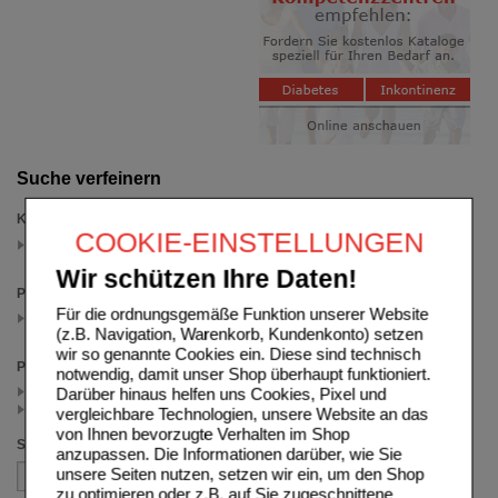
Suche verfeinern
Kategorien
COOKIE-EINSTELLUNGEN
Schmerzpflaster
(auswahl entfernen)
Wir schützen Ihre Daten!
Packungsgröße
Für die ordnungsgemäße Funktion unserer Website
4 St
(auswahl entfernen)
(z.B. Navigation, Warenkorb, Kundenkonto) setzen
wir so genannte Cookies ein. Diese sind technisch
Preis
notwendig, damit unser Shop überhaupt funktioniert.
< 22.50 (1)
Darüber hinaus helfen uns Cookies, Pixel und
>= 22.50 (1)
vergleichbare Technologien, unsere Website an das
von Ihnen bevorzugte Verhalten im Shop
Sortieren nach
anzupassen. Die Informationen darüber, wie Sie
unsere Seiten nutzen, setzen wir ein, um den Shop
zu optimieren oder z.B. auf Sie zugeschnittene