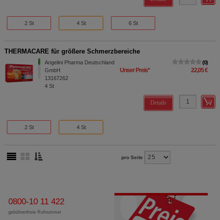
2 St
4 St
6 St
THERMACARE für größere Schmerzbereiche
Angelini Pharma Deutschland
0
Unser Preis
*
22,05 €
GmbH
13167262
4
St
Details
2 St
4 St
pro Seite
0800-10 11 422
gebührenfreie Rufnummer