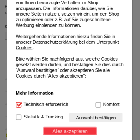
von Ihnen bevorzugte Verhalten im Shop
Packungsgröße
anzupassen. Die Informationen darüber, wie Sie
100 ml
unsere Seiten nutzen, setzen wir ein, um den Shop
(auswahl entfernen)
zu optimieren oder z.B. auf Sie zugeschnittene
Werbung einblenden zu können.
Sortieren nach
Weitergehende Informationen hierzu finden Sie in
unserer
Datenschutzerklärung
bei dem Unterpunkt
Cookies
.
Bitte wählen Sie nachfolgend aus, welche Cookies
gesetzt werden dürfen, und bestätigen Sie dies durch
"Auswahl bestätigen" oder akzeptieren Sie alle
Cookies durch "Alles akzeptieren":
Mehr Information
Technisch Notwendig:
Technisch erforderlich
Hierbei handelt es sich um
Komfort
Cookies, die für die Grundfunktionen unserer
Website notwendig sind (z.B. Navigation, Warenkorb,
Statistik & Tracking
Auswahl bestätigen
Kundenkonto), weshalb auf diese nicht verzichtet
werden kann.
Alles akzeptieren
Komfort:
Diese Cookies werden genutzt um das