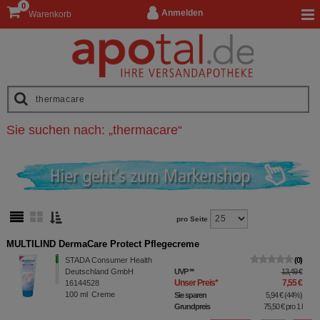
0
Anmelden
Warenkorb
Sie suchen nach:
„
thermacare
“
pro Seite
MULTILIND DermaCare Protect Pflegecreme
STADA Consumer Health
0
Deutschland GmbH
UVP
**
13,49 €
Unser Preis
*
7,55 €
16144528
100
ml
Creme
Sie sparen
5,94 €
(
44%
)
Grundpreis
75,50 €
pro 1 l