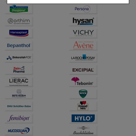
Einkaufserlebnis noch ansprechender zu gestalten,
beispielsweise für die Wiedererkennung des
Besuchers oder unsere Seite an bevorzugte
Verhaltensweisen (z.B. Spracheinstellung)
anzupassen. Komfort-Cookies ermöglichen es uns
auch auf Ihre Bedürfnisse zugeschrittene Inhalte
anzuzeigen und unser Partnerprogramm zu
betreiben.
Statistik & Tracking:
Hierüber lassen sich
Informationen über die Art und Weise der Nutzung
unserer Website sammeln, mit deren Hilfe wir unsere
Website weiter für Sie optimieren können, den Inhalt
auf unserer Website aber auch die Werbung auf
Drittseiten möglichst relevant für Sie zu gestalten.
Bitte beachten Sie, dass Daten hierfür teilweise an
Dritte wie z.B. Google oder soziale Medien
übertragen werden.