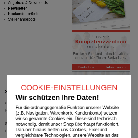
Angebote & Downloads
Newsletter
Neukundenprämie
Stellenangebote
COOKIE-EINSTELLUNGEN
Suche verfeinern
Wir schützen Ihre Daten!
Kategorien
Für die ordnungsgemäße Funktion unserer Website
Multilind
(z.B. Navigation, Warenkorb, Kundenkonto) setzen
(auswahl entfernen)
wir so genannte Cookies ein. Diese sind technisch
notwendig, damit unser Shop überhaupt funktioniert.
Darreichungsform
Darüber hinaus helfen uns Cookies, Pixel und
Creme
(auswahl entfernen)
vergleichbare Technologien, unsere Website an das