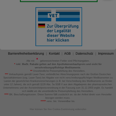
Barrierefreiheitserklärung
Kontakt
AGB
Datenschutz
Impressum
Alle mit
gekennzeichneten Felder sind Pflichtangaben.
*
inkl. MwSt. Rabatte gelten auf den Apothekenverkaufspreis und nicht für
verschreibungspflichtige Medikamente.
**
Unverbindliche Preisempfehlung des Herstellers.
***
Verkaufspreis gemäß Lauer-Taxe; verbindlicher Abrechnungspreis nach der Großen Deutschen
Spezialitätentaxe (sog. Lauer-Taxe) bei Abgabe von nicht verschreibungspflichtigen Medikamenten zu
Lasten der gesetzlichen Krankenversicherungen (z.B. bei Verschreibung des Medikaments an Kinder
unter 12 Jahren), die sich gemäß §129 Abs. 5a SGB V aus dem Abgabepreis des pharmazeutischen
Unternehmens und der Arzneimittelpreisverordnung in der Fassung zum 31.12.2003 ergibt. Es handelt
sich
nicht
um die unverbindliche Preisempfehlung des Herstellers.
****
BK: Beschaffungskosten. Diese Summe fällt zusätzlich an, da der Artikel direkt vom Hersteller
bezogen werden muss.
*****
verw. bis: Verwendbar bis.
Hier können Sie Ihre Cookie-Zustimmung widerrufen