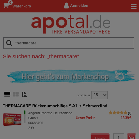
0
Anmelden
Warenkorb
Sie suchen nach:
„
thermacare
“
pro Seite
THERMACARE Rückenumschläge S-XL z.Schmerzlind.
Angelini Pharma Deutschland
1
Unser Preis
*
13,39 €
GmbH
06683796
2
St
Details