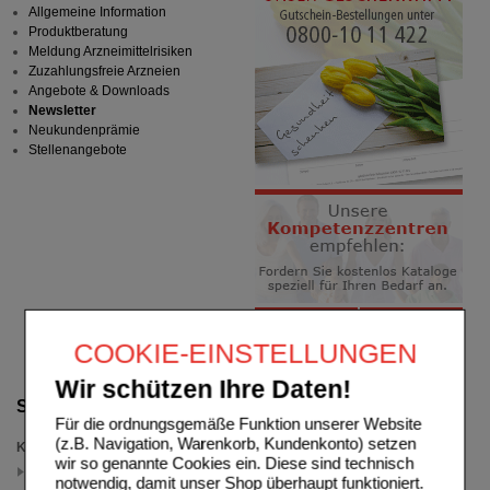
Allgemeine Information
Produktberatung
Meldung Arzneimittelrisiken
Zuzahlungsfreie Arzneien
Angebote & Downloads
Newsletter
Neukundenprämie
Stellenangebote
COOKIE-EINSTELLUNGEN
Wir schützen Ihre Daten!
Suche verfeinern
Für die ordnungsgemäße Funktion unserer Website
(z.B. Navigation, Warenkorb, Kundenkonto) setzen
Kategorien
wir so genannte Cookies ein. Diese sind technisch
Thermacare
notwendig, damit unser Shop überhaupt funktioniert.
(auswahl entfernen)