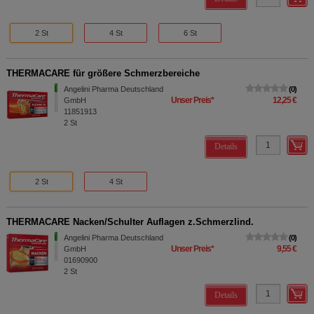
2 St
4 St
6 St
THERMACARE für größere Schmerzbereiche
Angelini Pharma Deutschland
0
Unser Preis
*
12,25 €
GmbH
11851913
2
St
Details
2 St
4 St
THERMACARE Nacken/Schulter Auflagen z.Schmerzlind.
Angelini Pharma Deutschland
0
Unser Preis
*
9,55 €
GmbH
01690900
2
St
Details