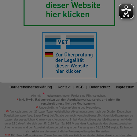
Barrierefreiheitserklärung
Kontakt
AGB
Datenschutz
Impressum
Alle mit
gekennzeichneten Felder sind Pflichtangaben.
*
inkl. MwSt. Rabatte gelten auf den Apothekenverkaufspreis und nicht für
verschreibungspflichtige Medikamente.
**
Unverbindliche Preisempfehlung des Herstellers.
***
Verkaufspreis gemäß Lauer-Taxe; verbindlicher Abrechnungspreis nach der Großen Deutschen
Spezialitätentaxe (sog. Lauer-Taxe) bei Abgabe von nicht verschreibungspflichtigen Medikamenten zu
Lasten der gesetzlichen Krankenversicherungen (z.B. bei Verschreibung des Medikaments an Kinder
unter 12 Jahren), die sich gemäß §129 Abs. 5a SGB V aus dem Abgabepreis des pharmazeutischen
Unternehmens und der Arzneimittelpreisverordnung in der Fassung zum 31.12.2003 ergibt. Es handelt
sich
nicht
um die unverbindliche Preisempfehlung des Herstellers.
****
BK: Beschaffungskosten. Diese Summe fällt zusätzlich an, da der Artikel direkt vom Hersteller