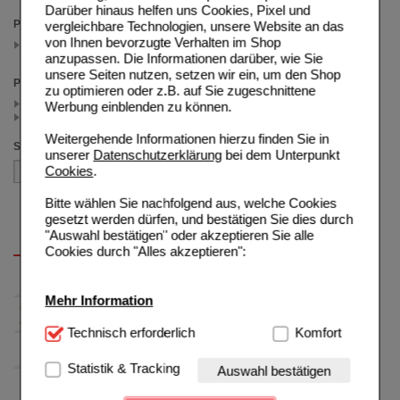
Darüber hinaus helfen uns Cookies, Pixel und
Packungsgröße
vergleichbare Technologien, unsere Website an das
von Ihnen bevorzugte Verhalten im Shop
2 St
(auswahl entfernen)
anzupassen. Die Informationen darüber, wie Sie
unsere Seiten nutzen, setzen wir ein, um den Shop
Preis
zu optimieren oder z.B. auf Sie zugeschnittene
< 12.50 (2)
Werbung einblenden zu können.
>= 12.50 (1)
Weitergehende Informationen hierzu finden Sie in
Sortieren nach
unserer
Datenschutzerklärung
bei dem Unterpunkt
Cookies
.
Bitte wählen Sie nachfolgend aus, welche Cookies
gesetzt werden dürfen, und bestätigen Sie dies durch
"Auswahl bestätigen" oder akzeptieren Sie alle
Cookies durch "Alles akzeptieren":
Mehr Information
Technisch Notwendig:
Technisch erforderlich
Hierbei handelt es sich um
Komfort
Cookies, die für die Grundfunktionen unserer
Website notwendig sind (z.B. Navigation, Warenkorb,
Statistik & Tracking
Auswahl bestätigen
Kundenkonto), weshalb auf diese nicht verzichtet
werden kann.