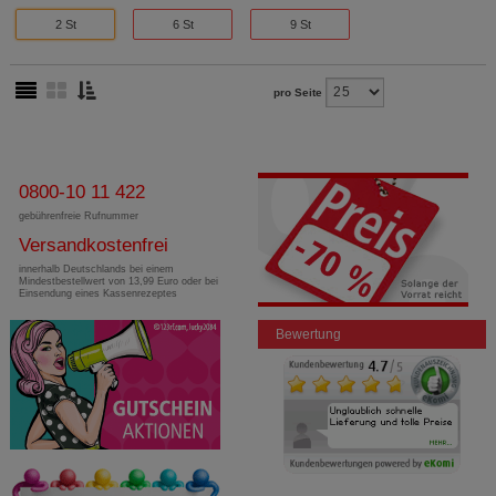
2 St
6 St
9 St
pro Seite
0800-10 11 422
gebührenfreie Rufnummer
Versandkostenfrei
innerhalb Deutschlands bei einem
Mindestbestellwert von 13,99 Euro oder bei
Einsendung eines Kassenrezeptes
Bewertung