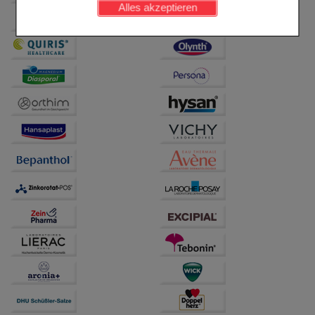
Alles akzeptieren
Komfort:
Diese Cookies werden genutzt um das
Einkaufserlebnis noch ansprechender zu gestalten,
beispielsweise für die Wiedererkennung des
Besuchers oder unsere Seite an bevorzugte
Verhaltensweisen (z.B. Spracheinstellung)
anzupassen. Komfort-Cookies ermöglichen es uns
auch auf Ihre Bedürfnisse zugeschrittene Inhalte
anzuzeigen und unser Partnerprogramm zu
betreiben.
Statistik & Tracking:
Hierüber lassen sich
Informationen über die Art und Weise der Nutzung
unserer Website sammeln, mit deren Hilfe wir unsere
Website weiter für Sie optimieren können, den Inhalt
auf unserer Website aber auch die Werbung auf
Drittseiten möglichst relevant für Sie zu gestalten.
Bitte beachten Sie, dass Daten hierfür teilweise an
Dritte wie z.B. Google oder soziale Medien
übertragen werden.