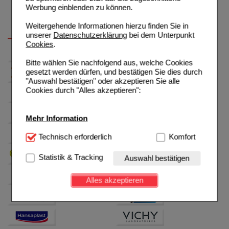
Werbung einblenden zu können.
Weitergehende Informationen hierzu finden Sie in
unserer
Datenschutzerklärung
bei dem Unterpunkt
Cookies
.
Bitte wählen Sie nachfolgend aus, welche Cookies
gesetzt werden dürfen, und bestätigen Sie dies durch
"Auswahl bestätigen" oder akzeptieren Sie alle
Cookies durch "Alles akzeptieren":
Mehr Information
Technisch Notwendig:
Technisch erforderlich
Hierbei handelt es sich um
Komfort
Cookies, die für die Grundfunktionen unserer
Website notwendig sind (z.B. Navigation, Warenkorb,
Statistik & Tracking
Auswahl bestätigen
Kundenkonto), weshalb auf diese nicht verzichtet
werden kann.
Alles akzeptieren
Komfort:
Diese Cookies werden genutzt um das
Einkaufserlebnis noch ansprechender zu gestalten,
beispielsweise für die Wiedererkennung des
Besuchers oder unsere Seite an bevorzugte
Verhaltensweisen (z.B. Spracheinstellung)