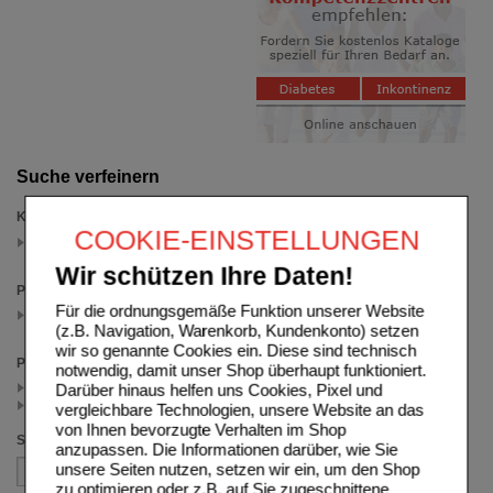
Suche verfeinern
Kategorien
COOKIE-EINSTELLUNGEN
Schmerzpflaster
(auswahl entfernen)
Wir schützen Ihre Daten!
Packungsgröße
Für die ordnungsgemäße Funktion unserer Website
4 St
(auswahl entfernen)
(z.B. Navigation, Warenkorb, Kundenkonto) setzen
wir so genannte Cookies ein. Diese sind technisch
Preis
notwendig, damit unser Shop überhaupt funktioniert.
< 22.50 (1)
Darüber hinaus helfen uns Cookies, Pixel und
>= 22.50 (1)
vergleichbare Technologien, unsere Website an das
von Ihnen bevorzugte Verhalten im Shop
Sortieren nach
anzupassen. Die Informationen darüber, wie Sie
unsere Seiten nutzen, setzen wir ein, um den Shop
zu optimieren oder z.B. auf Sie zugeschnittene