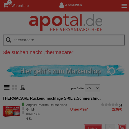
0
Anmelden
Warenkorb
Sie suchen nach:
„
thermacare
“
pro Seite
THERMACARE Rückenumschläge S-XL z.Schmerzlind.
Angelini Pharma Deutschland
0
Unser Preis
*
22,99 €
GmbH
00707366
4
St
Details