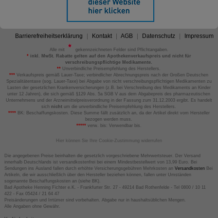
Barrierefreiheitserklärung
Kontakt
AGB
Datenschutz
Impressum
Alle mit
gekennzeichneten Felder sind Pflichtangaben.
*
inkl. MwSt. Rabatte gelten auf den Apothekenverkaufspreis und nicht für
verschreibungspflichtige Medikamente.
**
Unverbindliche Preisempfehlung des Herstellers.
***
Verkaufspreis gemäß Lauer-Taxe; verbindlicher Abrechnungspreis nach der Großen Deutschen
Spezialitätentaxe (sog. Lauer-Taxe) bei Abgabe von nicht verschreibungspflichtigen Medikamenten zu
Lasten der gesetzlichen Krankenversicherungen (z.B. bei Verschreibung des Medikaments an Kinder
unter 12 Jahren), die sich gemäß §129 Abs. 5a SGB V aus dem Abgabepreis des pharmazeutischen
Unternehmens und der Arzneimittelpreisverordnung in der Fassung zum 31.12.2003 ergibt. Es handelt
sich
nicht
um die unverbindliche Preisempfehlung des Herstellers.
****
BK: Beschaffungskosten. Diese Summe fällt zusätzlich an, da der Artikel direkt vom Hersteller
bezogen werden muss.
*****
verw. bis: Verwendbar bis.
Hier können Sie Ihre Cookie-Zustimmung widerrufen
Die angegebenen Preise beinhalten die gesetzlich vorgeschriebene Mehrwertsteuer. Der Versand
innerhalb Deutschlands ist versandkostenfrei bei einem Mindestbestellwert von 13,99 Euro. Bei
Sendungen ins Ausland fallen durch erhöhte Versicherungsgebühren Mehrkosten an
Versandkosten
Bei
Artikeln, die wir ausschließlich über den Hersteller beziehen können, fallen unter Umständen
sogenannte Beschaffungskosten an (siehe BK).
Bad Apotheke Henning Fichter e.K. - Frankfurter Str. 27 - 49214 Bad Rothenfelde - Tel 0800 / 10 11
422 - Fax 05424 / 21 64 47
Preisänderungen und Irrtümer sind vorbehalten. Abgabe nur in haushaltsüblichen Mengen.
Alle Angaben ohne Gewähr.