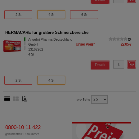
2 St
4 St
6 St
THERMACARE für größere Schmerzbereiche
Angelini Pharma Deutschland
0
Unser Preis
*
22,05 €
GmbH
13167262
4
St
Details
2 St
4 St
pro Seite
0800-10 11 422
gebührenfreie Rufnummer