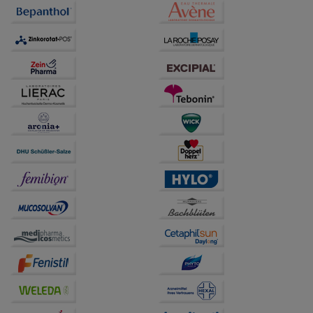
anzupassen. Komfort-Cookies ermöglichen es uns
auch auf Ihre Bedürfnisse zugeschrittene Inhalte
anzuzeigen und unser Partnerprogramm zu
betreiben.
Statistik & Tracking:
Hierüber lassen sich
Informationen über die Art und Weise der Nutzung
unserer Website sammeln, mit deren Hilfe wir unsere
Website weiter für Sie optimieren können, den Inhalt
auf unserer Website aber auch die Werbung auf
Drittseiten möglichst relevant für Sie zu gestalten.
Bitte beachten Sie, dass Daten hierfür teilweise an
Dritte wie z.B. Google oder soziale Medien
übertragen werden.