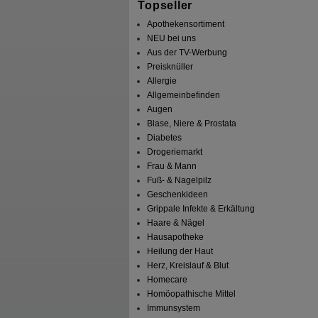
Topseller
Apothekensortiment
NEU bei uns
Aus der TV-Werbung
Preisknüller
Allergie
Allgemeinbefinden
Augen
Blase, Niere & Prostata
Diabetes
Drogeriemarkt
Frau & Mann
Fuß- & Nagelpilz
Geschenkideen
Grippale Infekte & Erkältung
Haare & Nägel
Hausapotheke
Heilung der Haut
Herz, Kreislauf & Blut
Homecare
Homöopathische Mittel
Immunsystem