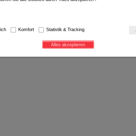
g:
Hierbei handelt es sich um Cookies, die für die Grundfunktionen u
lich
Komfort
Statistik & Tracking
avigation, Warenkorb, Kundenkonto), weshalb auf diese nicht verzich
s werden genutzt um das Einkaufserlebnis noch ansprechender zu g
Alles akzeptieren
e Wiedererkennung des Besuchers oder unsere Seite an bevorzugte Ve
zupassen. Komfort-Cookies ermöglichen es uns auch auf Ihre Bedürf
d unser Partnerprogramm zu betreiben.
ierüber lassen sich Informationen über die Art und Weise der Nutzu
fe wir unsere Website weiter für Sie optimieren können, den Inhalt a
ittseiten möglichst relevant für Sie zu gestalten. Bitte beachten Sie
e z.B. Google oder soziale Medien übertragen werden.