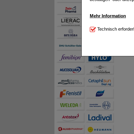
Mehr Information
Technisch Notwendi
Technisch erforder
notwendig sind (z.B. N
Komfort:
Diese Cookie
beispielsweise für di
Spracheinstellung) an
Inhalte anzuzeigen un
Statistik & Tracking:
H
sammeln, mit deren Hil
auch die Werbung auf Dr
teilweise an Dritte wi