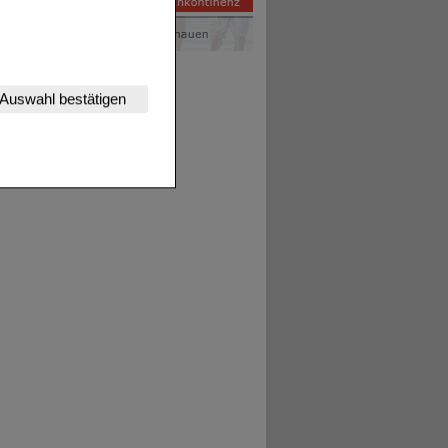
nserer Website
Auswahl bestätigen
tet werden kann.
estalten,
rhaltensweisen (z.B.
nisse zugeschrittene
ng unserer Website
uf unserer Website aber
, dass Daten hierfür