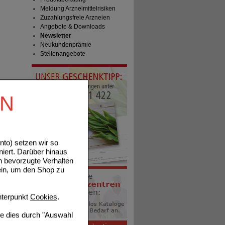
Meldung Arzneimittelrisiken
Zuzahlungsfreie Arzneien
Angebote & Downloads
Newsletter
Neukundenprämie
Stellenangebote
EN
to) setzen wir so
niert. Darüber hinaus
n bevorzugte Verhalten
ein, um den Shop zu
terpunkt
Cookies
.
ie dies durch "Auswahl