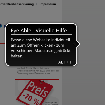
rrierefreiheitserklärung
Impressum
Seite drucken
0800-10 11 422
gebührenfreie Rufnummer
Versandkostenfrei
innerhalb Deutschlands bei einem
Mindestbestellwert von 13,99 Euro oder bei
Einsendung eines Kassenrezeptes