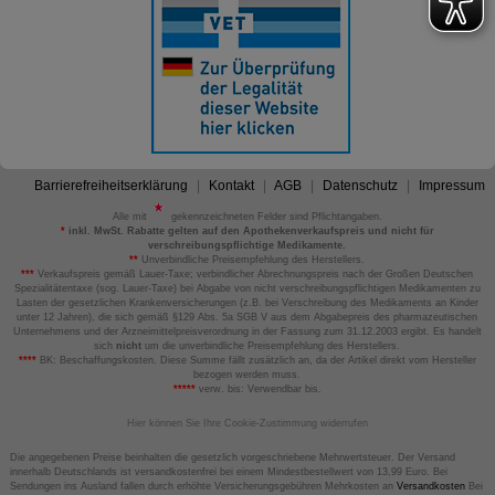
Barrierefreiheitserklärung
Kontakt
AGB
Datenschutz
Impressum
Alle mit
gekennzeichneten Felder sind Pflichtangaben.
*
inkl. MwSt. Rabatte gelten auf den Apothekenverkaufspreis und nicht für
verschreibungspflichtige Medikamente.
**
Unverbindliche Preisempfehlung des Herstellers.
***
Verkaufspreis gemäß Lauer-Taxe; verbindlicher Abrechnungspreis nach der Großen Deutschen
Spezialitätentaxe (sog. Lauer-Taxe) bei Abgabe von nicht verschreibungspflichtigen Medikamenten zu
Lasten der gesetzlichen Krankenversicherungen (z.B. bei Verschreibung des Medikaments an Kinder
unter 12 Jahren), die sich gemäß §129 Abs. 5a SGB V aus dem Abgabepreis des pharmazeutischen
Unternehmens und der Arzneimittelpreisverordnung in der Fassung zum 31.12.2003 ergibt. Es handelt
sich
nicht
um die unverbindliche Preisempfehlung des Herstellers.
****
BK: Beschaffungskosten. Diese Summe fällt zusätzlich an, da der Artikel direkt vom Hersteller
bezogen werden muss.
*****
verw. bis: Verwendbar bis.
Hier können Sie Ihre Cookie-Zustimmung widerrufen
Die angegebenen Preise beinhalten die gesetzlich vorgeschriebene Mehrwertsteuer. Der Versand
innerhalb Deutschlands ist versandkostenfrei bei einem Mindestbestellwert von 13,99 Euro. Bei
Sendungen ins Ausland fallen durch erhöhte Versicherungsgebühren Mehrkosten an
Versandkosten
Bei