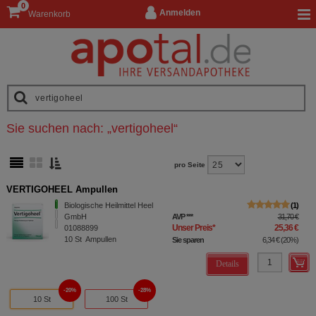
0
Anmelden
Warenkorb
Sie suchen nach:
„
vertigoheel
“
pro Seite
VERTIGOHEEL Ampullen
Biologische Heilmittel Heel
1
GmbH
AVP
***
31,70 €
Unser Preis
*
25,36 €
01088899
10
St
Ampullen
Sie sparen
6,34 €
(
20%
)
Details
20%
28%
10 St
100 St