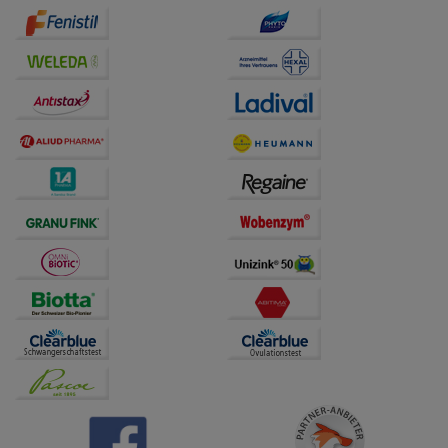
auf unserer Website aber auch die Werbung auf
Drittseiten möglichst relevant für Sie zu gestalten.
Bitte beachten Sie, dass Daten hierfür teilweise an
Dritte wie z.B. Google oder soziale Medien
übertragen werden.