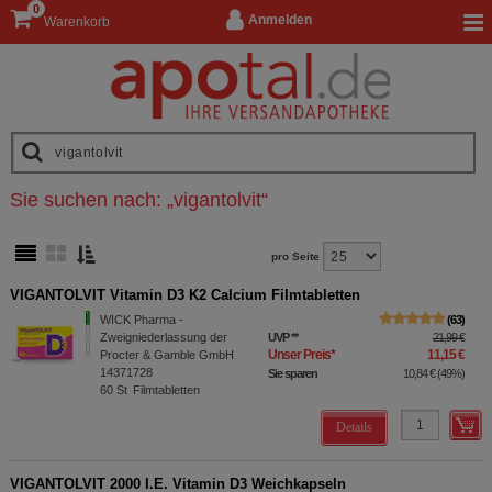
0
Anmelden
Warenkorb
Sie suchen nach:
„
vigantolvit
“
pro Seite
VIGANTOLVIT Vitamin D3 K2 Calcium Filmtabletten
WICK Pharma -
63
Zweigniederlassung der
UVP
**
21,99 €
Unser Preis
*
11,15 €
Procter & Gamble GmbH
14371728
Sie sparen
10,84 €
(
49%
)
60
St
Filmtabletten
Details
VIGANTOLVIT 2000 I.E. Vitamin D3 Weichkapseln