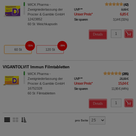
WICK Pharma -
42
Zweigniederlassung der
UVP
**
9,99 €
Unser Preis
*
6,85 €
Procter & Gamble GmbH
12423852
Sie sparen
3,14 €
(
31%
)
60
St
Weichkapseln
Details
31%
39%
60 St
120 St
VIGANTOLVIT Immun Filmtabletten
WICK Pharma -
285
Zweigniederlassung der
UVP
**
26,99 €
Unser Preis
*
15,04 €
Procter & Gamble GmbH
16752328
Sie sparen
11,95 €
(
44%
)
60
St
Filmtabletten
Details
pro Seite