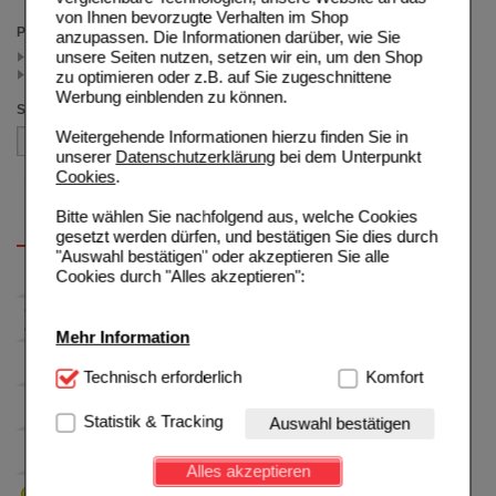
von Ihnen bevorzugte Verhalten im Shop
Preis
anzupassen. Die Informationen darüber, wie Sie
unsere Seiten nutzen, setzen wir ein, um den Shop
< 12.50 (2)
>= 12.50 (1)
zu optimieren oder z.B. auf Sie zugeschnittene
Werbung einblenden zu können.
Sortieren nach
Weitergehende Informationen hierzu finden Sie in
unserer
Datenschutzerklärung
bei dem Unterpunkt
Cookies
.
Bitte wählen Sie nachfolgend aus, welche Cookies
gesetzt werden dürfen, und bestätigen Sie dies durch
"Auswahl bestätigen" oder akzeptieren Sie alle
Cookies durch "Alles akzeptieren":
Mehr Information
Technisch Notwendig:
Technisch erforderlich
Hierbei handelt es sich um
Komfort
Cookies, die für die Grundfunktionen unserer
Website notwendig sind (z.B. Navigation, Warenkorb,
Statistik & Tracking
Auswahl bestätigen
Kundenkonto), weshalb auf diese nicht verzichtet
werden kann.
Alles akzeptieren