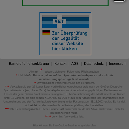
Barrierefreiheitserklärung
Kontakt
AGB
Datenschutz
Impressum
Alle mit
gekennzeichneten Felder sind Pflichtangaben.
*
inkl. MwSt. Rabatte gelten auf den Apothekenverkaufspreis und nicht für
verschreibungspflichtige Medikamente.
**
Unverbindliche Preisempfehlung des Herstellers.
***
Verkaufspreis gemäß Lauer-Taxe; verbindlicher Abrechnungspreis nach der Großen Deutschen
Spezialitätentaxe (sog. Lauer-Taxe) bei Abgabe von nicht verschreibungspflichtigen Medikamenten zu
Lasten der gesetzlichen Krankenversicherungen (z.B. bei Verschreibung des Medikaments an Kinder
unter 12 Jahren), die sich gemäß §129 Abs. 5a SGB V aus dem Abgabepreis des pharmazeutischen
Unternehmens und der Arzneimittelpreisverordnung in der Fassung zum 31.12.2003 ergibt. Es handelt
sich
nicht
um die unverbindliche Preisempfehlung des Herstellers.
****
BK: Beschaffungskosten. Diese Summe fällt zusätzlich an, da der Artikel direkt vom Hersteller
bezogen werden muss.
*****
verw. bis: Verwendbar bis.
Hier können Sie Ihre Cookie-Zustimmung widerrufen