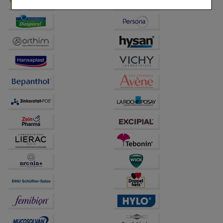
Komfort:
Diese Cookies werden genutzt um das
Einkaufserlebnis noch ansprechender zu gestalten,
beispielsweise für die Wiedererkennung des
Besuchers oder unsere Seite an bevorzugte
Verhaltensweisen (z.B. Spracheinstellung)
anzupassen. Komfort-Cookies ermöglichen es uns
auch auf Ihre Bedürfnisse zugeschrittene Inhalte
anzuzeigen und unser Partnerprogramm zu
betreiben.
Statistik & Tracking:
Hierüber lassen sich
Informationen über die Art und Weise der Nutzung
unserer Website sammeln, mit deren Hilfe wir unsere
Website weiter für Sie optimieren können, den Inhalt
auf unserer Website aber auch die Werbung auf
Drittseiten möglichst relevant für Sie zu gestalten.
Bitte beachten Sie, dass Daten hierfür teilweise an
Dritte wie z.B. Google oder soziale Medien
übertragen werden.