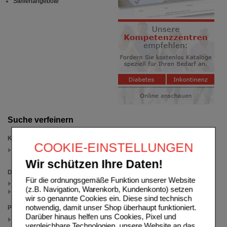
Stellenangebote
Suche verfeinern
Kategorien
COOKIE-EINSTELLUNGEN
WICK Gemeinsam Stärker
(auswahl entfernen)
Wir schützen Ihre Daten!
Darreichungsform
Für die ordnungsgemäße Funktion unserer Website
Filmtabletten (2)
(z.B. Navigation, Warenkorb, Kundenkonto) setzen
Weichkapseln (1)
wir so genannte Cookies ein. Diese sind technisch
notwendig, damit unser Shop überhaupt funktioniert.
Packungsgröße
Darüber hinaus helfen uns Cookies, Pixel und
60 St
vergleichbare Technologien, unsere Website an das
(auswahl entfernen)