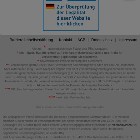
Barrierefreiheitserklärung
Kontakt
AGB
Datenschutz
Impressum
Alle mit
gekennzeichneten Felder sind Pflichtangaben.
*
inkl. MwSt. Rabatte gelten auf den Apothekenverkaufspreis und nicht für
verschreibungspflichtige Medikamente.
**
Unverbindliche Preisempfehlung des Herstellers.
***
Verkaufspreis gemäß Lauer-Taxe; verbindlicher Abrechnungspreis nach der Großen Deutschen
Spezialitätentaxe (sog. Lauer-Taxe) bei Abgabe von nicht verschreibungspflichtigen Medikamenten zu
Lasten der gesetzlichen Krankenversicherungen (z.B. bei Verschreibung des Medikaments an Kinder
unter 12 Jahren), die sich gemäß §129 Abs. 5a SGB V aus dem Abgabepreis des pharmazeutischen
Unternehmens und der Arzneimittelpreisverordnung in der Fassung zum 31.12.2003 ergibt. Es handelt
sich
nicht
um die unverbindliche Preisempfehlung des Herstellers.
****
BK: Beschaffungskosten. Diese Summe fällt zusätzlich an, da der Artikel direkt vom Hersteller
bezogen werden muss.
*****
verw. bis: Verwendbar bis.
Hier können Sie Ihre Cookie-Zustimmung widerrufen
Die angegebenen Preise beinhalten die gesetzlich vorgeschriebene Mehrwertsteuer. Der Versand
innerhalb Deutschlands ist versandkostenfrei bei einem Mindestbestellwert von 13,99 Euro. Bei
Sendungen ins Ausland fallen durch erhöhte Versicherungsgebühren Mehrkosten an
Versandkosten
Bei
Artikeln, die wir ausschließlich über den Hersteller beziehen können, fallen unter Umständen
sogenannte Beschaffungskosten an (siehe BK).
Bad Apotheke Henning Fichter e.K. - Frankfurter Str. 27 - 49214 Bad Rothenfelde - Tel 0800 / 10 11