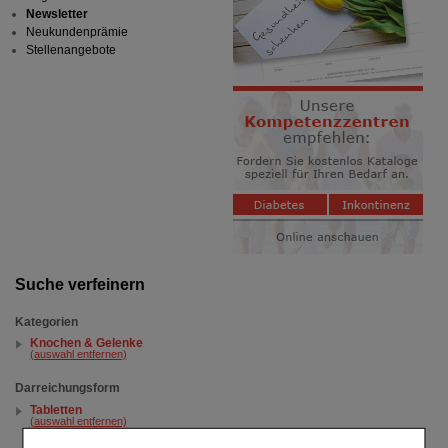
Newsletter
Neukundenprämie
Stellenangebote
Suche verfeinern
Kategorien
Knochen & Gelenke
(auswahl entfernen)
Darreichungsform
Tabletten
(auswahl entfernen)