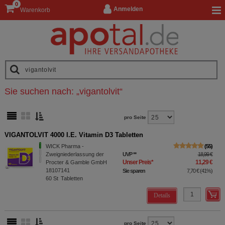
0
Anmelden
Warenkorb
Sie suchen nach:
„
vigantolvit
“
pro Seite
VIGANTOLVIT 4000 I.E. Vitamin D3 Tabletten
WICK Pharma -
55
Zweigniederlassung der
UVP
**
18,99 €
Unser Preis
*
11,29 €
Procter & Gamble GmbH
18107141
Sie sparen
7,70 €
(
41%
)
60
St
Tabletten
Details
pro Seite