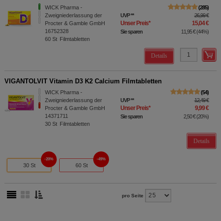
WICK Pharma -
285
Zweigniederlassung der
UVP
**
26,99 €
Unser Preis
*
15,04 €
Procter & Gamble GmbH
16752328
Sie sparen
11,95 €
(
44%
)
60
St
Filmtabletten
Details
VIGANTOLVIT Vitamin D3 K2 Calcium Filmtabletten
WICK Pharma -
54
Zweigniederlassung der
UVP
**
12,49 €
Unser Preis
*
9,99 €
Procter & Gamble GmbH
14371711
Sie sparen
2,50 €
(
20%
)
30
St
Filmtabletten
Details
20%
49%
30 St
60 St
pro Seite