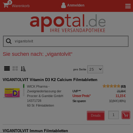
0
Anmelden
Warenkorb
Sie suchen nach:
„
vigantolvit
“
pro Seite
VIGANTOLVIT Vitamin D3 K2 Calcium Filmtabletten
WICK Pharma -
63
Zweigniederlassung der
UVP
**
21,99 €
Unser Preis
*
11,15 €
Procter & Gamble GmbH
14371728
Sie sparen
10,84 €
(
49%
)
60
St
Filmtabletten
Details
VIGANTOLVIT Immun Filmtabletten