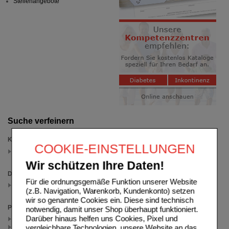
Stellenangebote
Suche verfeinern
Kategorien
COOKIE-EINSTELLUNGEN
WICK Gemeinsam Stärker
(auswahl entfernen)
Wir schützen Ihre Daten!
Darreichungsform
Für die ordnungsgemäße Funktion unserer Website
Filmtabletten
(z.B. Navigation, Warenkorb, Kundenkonto) setzen
(auswahl entfernen)
wir so genannte Cookies ein. Diese sind technisch
Packungsgröße
notwendig, damit unser Shop überhaupt funktioniert.
Darüber hinaus helfen uns Cookies, Pixel und
60 St (2)
vergleichbare Technologien, unsere Website an das
30 St (1)