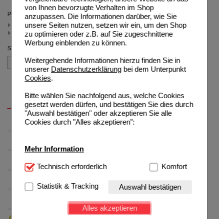
von Ihnen bevorzugte Verhalten im Shop
Preis
anzupassen. Die Informationen darüber, wie Sie
unsere Seiten nutzen, setzen wir ein, um den Shop
< 12.50 (2)
>= 12.50 (1)
zu optimieren oder z.B. auf Sie zugeschnittene
Werbung einblenden zu können.
Sortieren nach
Weitergehende Informationen hierzu finden Sie in
unserer
Datenschutzerklärung
bei dem Unterpunkt
Cookies
.
Bitte wählen Sie nachfolgend aus, welche Cookies
gesetzt werden dürfen, und bestätigen Sie dies durch
"Auswahl bestätigen" oder akzeptieren Sie alle
Cookies durch "Alles akzeptieren":
Mehr Information
Technisch Notwendig:
Technisch erforderlich
Hierbei handelt es sich um
Komfort
Cookies, die für die Grundfunktionen unserer
Website notwendig sind (z.B. Navigation, Warenkorb,
Statistik & Tracking
Auswahl bestätigen
Kundenkonto), weshalb auf diese nicht verzichtet
werden kann.
Alles akzeptieren