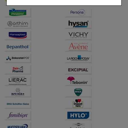
Komfort:
Diese Cookies werden genutzt um das
Einkaufserlebnis noch ansprechender zu gestalten,
beispielsweise für die Wiedererkennung des
Besuchers oder unsere Seite an bevorzugte
Verhaltensweisen (z.B. Spracheinstellung)
anzupassen. Komfort-Cookies ermöglichen es uns
auch auf Ihre Bedürfnisse zugeschrittene Inhalte
anzuzeigen und unser Partnerprogramm zu
betreiben.
Statistik & Tracking:
Hierüber lassen sich
Informationen über die Art und Weise der Nutzung
unserer Website sammeln, mit deren Hilfe wir unsere
Website weiter für Sie optimieren können, den Inhalt
auf unserer Website aber auch die Werbung auf
Drittseiten möglichst relevant für Sie zu gestalten.
Bitte beachten Sie, dass Daten hierfür teilweise an
Dritte wie z.B. Google oder soziale Medien
übertragen werden.