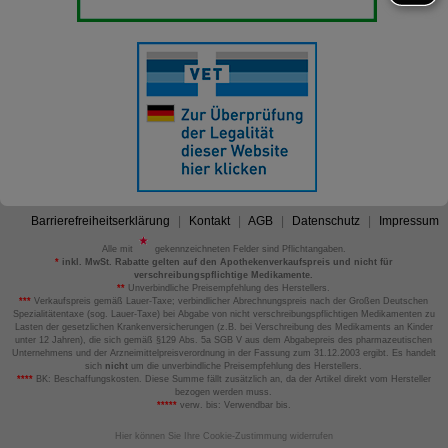
Barrierefreiheitserklärung
Kontakt
AGB
Datenschutz
Impressum
Alle mit
gekennzeichneten Felder sind Pflichtangaben.
*
inkl. MwSt. Rabatte gelten auf den Apothekenverkaufspreis und nicht für
verschreibungspflichtige Medikamente.
**
Unverbindliche Preisempfehlung des Herstellers.
***
Verkaufspreis gemäß Lauer-Taxe; verbindlicher Abrechnungspreis nach der Großen Deutschen
Spezialitätentaxe (sog. Lauer-Taxe) bei Abgabe von nicht verschreibungspflichtigen Medikamenten zu
Lasten der gesetzlichen Krankenversicherungen (z.B. bei Verschreibung des Medikaments an Kinder
unter 12 Jahren), die sich gemäß §129 Abs. 5a SGB V aus dem Abgabepreis des pharmazeutischen
Unternehmens und der Arzneimittelpreisverordnung in der Fassung zum 31.12.2003 ergibt. Es handelt
sich
nicht
um die unverbindliche Preisempfehlung des Herstellers.
****
BK: Beschaffungskosten. Diese Summe fällt zusätzlich an, da der Artikel direkt vom Hersteller
bezogen werden muss.
*****
verw. bis: Verwendbar bis.
Hier können Sie Ihre Cookie-Zustimmung widerrufen