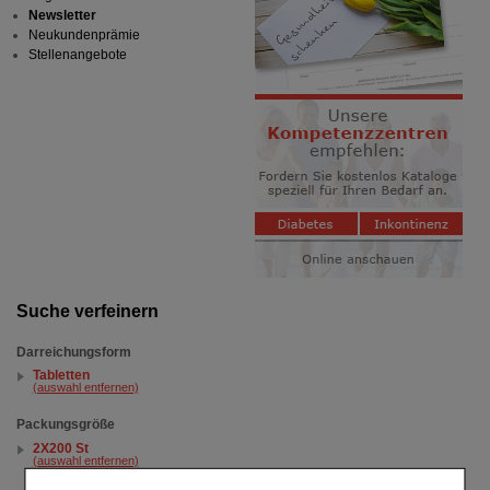
Newsletter
Neukundenprämie
Stellenangebote
Suche verfeinern
Darreichungsform
Tabletten
(auswahl entfernen)
Packungsgröße
2X200 St
(auswahl entfernen)