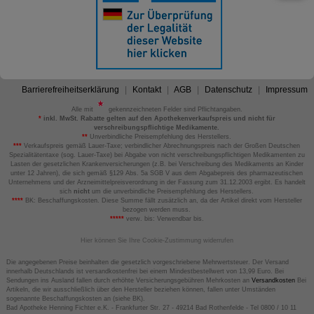
Barrierefreiheitserklärung
Kontakt
AGB
Datenschutz
Impressum
Alle mit
gekennzeichneten Felder sind Pflichtangaben.
*
inkl. MwSt. Rabatte gelten auf den Apothekenverkaufspreis und nicht für
verschreibungspflichtige Medikamente.
**
Unverbindliche Preisempfehlung des Herstellers.
***
Verkaufspreis gemäß Lauer-Taxe; verbindlicher Abrechnungspreis nach der Großen Deutschen
Spezialitätentaxe (sog. Lauer-Taxe) bei Abgabe von nicht verschreibungspflichtigen Medikamenten zu
Lasten der gesetzlichen Krankenversicherungen (z.B. bei Verschreibung des Medikaments an Kinder
unter 12 Jahren), die sich gemäß §129 Abs. 5a SGB V aus dem Abgabepreis des pharmazeutischen
Unternehmens und der Arzneimittelpreisverordnung in der Fassung zum 31.12.2003 ergibt. Es handelt
sich
nicht
um die unverbindliche Preisempfehlung des Herstellers.
****
BK: Beschaffungskosten. Diese Summe fällt zusätzlich an, da der Artikel direkt vom Hersteller
bezogen werden muss.
*****
verw. bis: Verwendbar bis.
Hier können Sie Ihre Cookie-Zustimmung widerrufen
Die angegebenen Preise beinhalten die gesetzlich vorgeschriebene Mehrwertsteuer. Der Versand
innerhalb Deutschlands ist versandkostenfrei bei einem Mindestbestellwert von 13,99 Euro. Bei
Sendungen ins Ausland fallen durch erhöhte Versicherungsgebühren Mehrkosten an
Versandkosten
Bei
Artikeln, die wir ausschließlich über den Hersteller beziehen können, fallen unter Umständen
sogenannte Beschaffungskosten an (siehe BK).
Bad Apotheke Henning Fichter e.K. - Frankfurter Str. 27 - 49214 Bad Rothenfelde - Tel 0800 / 10 11