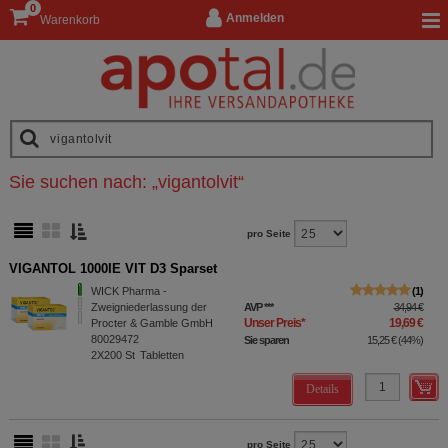
0
Anmelden
Warenkorb
Sie suchen nach:
„
vigantolvit
“
pro Seite
VIGANTOL 1000IE VIT D3 Sparset
WICK Pharma -
1
Zweigniederlassung der
AVP
***
34,94 €
Unser Preis
*
19,69 €
Procter & Gamble GmbH
80029472
Sie sparen
15,25 €
(
44%
)
2X200
St
Tabletten
Details
pro Seite