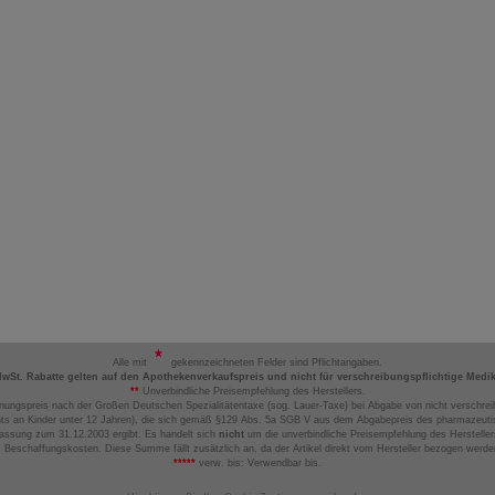
Alle mit
gekennzeichneten Felder sind Pflichtangaben.
MwSt. Rabatte gelten auf den Apothekenverkaufspreis und nicht für verschreibungspflichtige Medi
**
Unverbindliche Preisempfehlung des Herstellers.
nungspreis nach der Großen Deutschen Spezialitätentaxe (sog. Lauer-Taxe) bei Abgabe von nicht verschrei
ts an Kinder unter 12 Jahren), die sich gemäß §129 Abs. 5a SGB V aus dem Abgabepreis des pharmazeutis
assung zum 31.12.2003 ergibt. Es handelt sich
nicht
um die unverbindliche Preisempfehlung des Hersteller
 Beschaffungskosten. Diese Summe fällt zusätzlich an, da der Artikel direkt vom Hersteller bezogen werd
*****
verw. bis: Verwendbar bis.