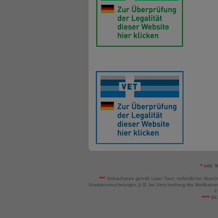
*
inkl. 
***
Verkaufspreis gemäß Lauer-Taxe; verbindlicher Abrech
Krankenversicherungen (z.B. bei Verschreibung des Medikamen
F
****
BK: