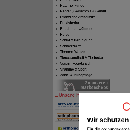
Naturheilkunde
Nerven, Gedächtnis & Gemüt
Pflanzliche Arzneimittel
Praxisbedarf
Raucherentwöhnung
Reise
Schlaf & Beruhigung
Schmerzmittel
Themen-Welten
Tiergesundheit & Tierbedarf
Vegan - vegetarisch
Vitamine & Sport
Zahn- & Mundpflege
C
Wir schützen 
Für die ordnungsgemäß