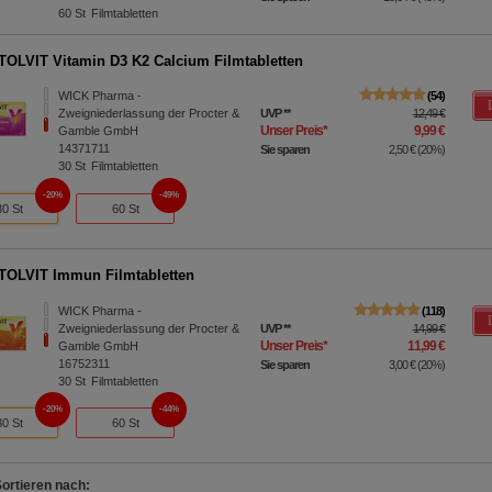
60
St
Filmtabletten
OLVIT Vitamin D3 K2 Calcium Filmtabletten
WICK Pharma -
54
Zweigniederlassung der Procter &
UVP
**
12,49 €
Unser Preis
*
9,99 €
Gamble GmbH
14371711
Sie sparen
2,50 €
(
20%
)
30
St
Filmtabletten
20%
49%
30 St
60 St
OLVIT Immun Filmtabletten
WICK Pharma -
118
Zweigniederlassung der Procter &
UVP
**
14,99 €
Unser Preis
*
11,99 €
Gamble GmbH
16752311
Sie sparen
3,00 €
(
20%
)
30
St
Filmtabletten
20%
44%
30 St
60 St
Sortieren nach: