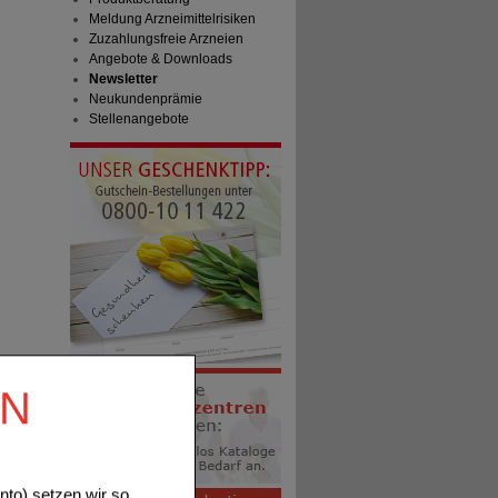
Meldung Arzneimittelrisiken
Zuzahlungsfreie Arzneien
Angebote & Downloads
Newsletter
Neukundenprämie
Stellenangebote
EN
to) setzen wir so