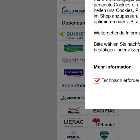
genannte Cookies ein. 
helfen uns Cookies, P
im Shop anzupassen. D
optimieren oder z.B. 
Weitergehende Informat
Bitte wählen Sie nach
bestätigen" oder akzep
Mehr Information
Technisch Notwendi
Technisch erforder
notwendig sind (z.B. N
Komfort:
Diese Cookie
beispielsweise für di
Spracheinstellung) an
Inhalte anzuzeigen un
Statistik & Tracking:
H
sammeln, mit deren Hil
auch die Werbung auf Dr
teilweise an Dritte wi