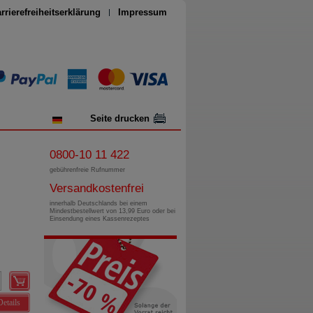
rrierefreiheitserklärung
Impressum
Seite drucken
0800-10 11 422
gebührenfreie Rufnummer
Versandkostenfrei
innerhalb Deutschlands bei einem
Mindestbestellwert von 13,99 Euro oder bei
Einsendung eines Kassenrezeptes
Details