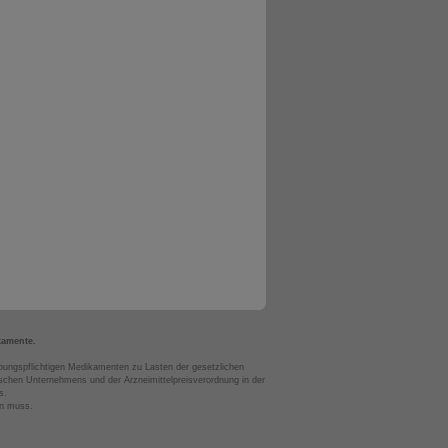
kamente.
bungspflichtigen Medikamenten zu Lasten der gesetzlichen
chen Unternehmens und der Arzneimittelpreisverordnung in der
s.
en muss.