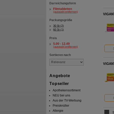
Darreichungsform
Filmtabletten
(auswahl entfernen)
VIGANT
Packungsgröße
30 St (2)
60 St (1)
Preis
5.00 - 12.49
(auswahl entfernen)
Sortieren nach
VIGANT
Angebote
Topseller
Apothekensortiment
NEU bei uns
Aus der TV-Werbung
Preisknüller
Allergie