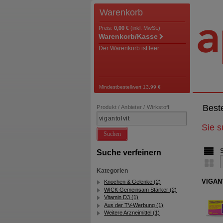
Warenkorb
Preis:
0,00 €
(inkl. MwSt.)
Warenkorb/Kasse
Der Warenkorb ist leer
Mindestbestellwert 13,99 €
Best
Produkt / Anbieter / Wirkstoff
Sie 
Suchen
Suche verfeinern
Kategorien
VIGANT
Knochen & Gelenke (2)
WICK Gemeinsam Stärker (2)
Vitamin D3 (1)
Aus der TV-Werbung (1)
Weitere Arzneimittel (1)