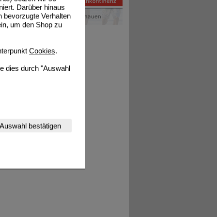
niert. Darüber hinaus
n bevorzugte Verhalten
ein, um den Shop zu
terpunkt
Cookies
.
ie dies durch "Auswahl
nserer Website
Auswahl bestätigen
tet werden kann.
estalten,
rhaltensweisen (z.B.
nisse zugeschrittene
ng unserer Website
uf unserer Website aber
, dass Daten hierfür