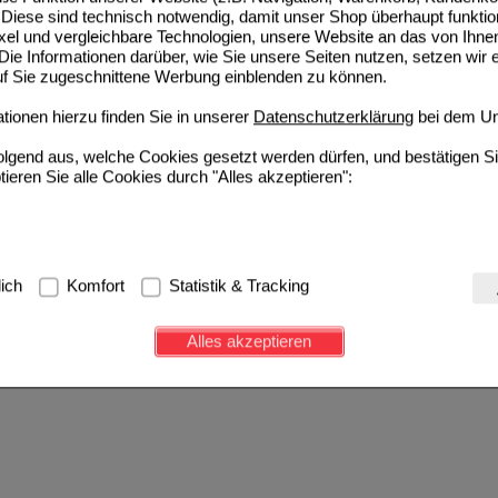
Diese sind technisch notwendig, damit unser Shop überhaupt funktio
ixel und vergleichbare Technologien, unsere Website an das von Ihne
ie Informationen darüber, wie Sie unsere Seiten nutzen, setzen wir 
auf Sie zugeschnittene Werbung einblenden zu können.
ionen hierzu finden Sie in unserer
Datenschutzerklärung
bei dem Un
folgend aus, welche Cookies gesetzt werden dürfen, und bestätigen S
tieren Sie alle Cookies durch "Alles akzeptieren":
g:
Hierbei handelt es sich um Cookies, die für die Grundfunktionen u
lich
Komfort
Statistik & Tracking
avigation, Warenkorb, Kundenkonto), weshalb auf diese nicht verzich
s werden genutzt um das Einkaufserlebnis noch ansprechender zu g
Alles akzeptieren
e Wiedererkennung des Besuchers oder unsere Seite an bevorzugte Ve
zupassen. Komfort-Cookies ermöglichen es uns auch auf Ihre Bedürf
d unser Partnerprogramm zu betreiben.
ierüber lassen sich Informationen über die Art und Weise der Nutzu
fe wir unsere Website weiter für Sie optimieren können, den Inhalt a
ittseiten möglichst relevant für Sie zu gestalten. Bitte beachten Sie
e z.B. Google oder soziale Medien übertragen werden.