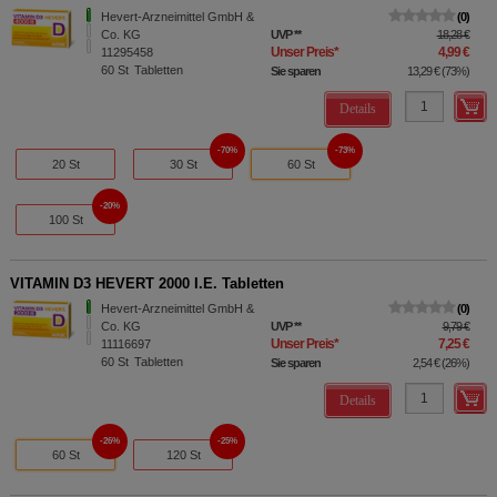
Hevert-Arzneimittel GmbH &
0
Co. KG
UVP
**
18,28 €
Unser Preis
*
4,99 €
11295458
60
St
Tabletten
Sie sparen
13,29 €
(
73%
)
Details
70%
73%
20 St
30 St
60 St
20%
100 St
VITAMIN D3 HEVERT 2000 I.E. Tabletten
Hevert-Arzneimittel GmbH &
0
Co. KG
UVP
**
9,79 €
Unser Preis
*
7,25 €
11116697
60
St
Tabletten
Sie sparen
2,54 €
(
26%
)
Details
26%
25%
60 St
120 St