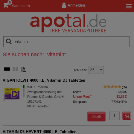
0
Anmelden
Warenkorb
Sie suchen nach:
„
vitamin
“
pro Seite
VIGANTOLVIT 4000 I.E. Vitamin D3 Tabletten
WICK Pharma -
55
Zweigniederlassung der
UVP
**
18,99 €
Unser Preis
*
11,29 €
Procter & Gamble GmbH
18107141
Sie sparen
7,70 €
(
41%
)
60
St
Tabletten
Details
VITAMIN D3 HEVERT 4000 I.E. Tabletten