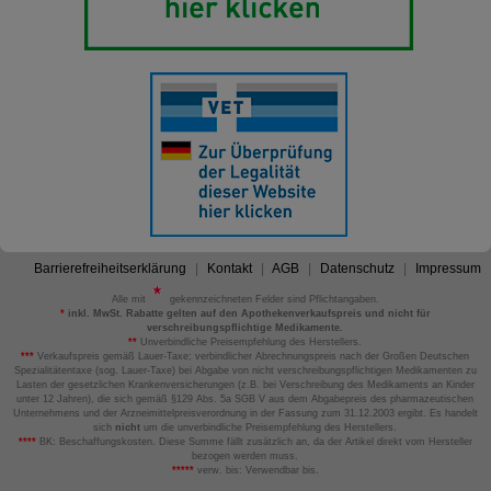
Barrierefreiheitserklärung
Kontakt
AGB
Datenschutz
Impressum
Alle mit
gekennzeichneten Felder sind Pflichtangaben.
*
inkl. MwSt. Rabatte gelten auf den Apothekenverkaufspreis und nicht für
verschreibungspflichtige Medikamente.
**
Unverbindliche Preisempfehlung des Herstellers.
***
Verkaufspreis gemäß Lauer-Taxe; verbindlicher Abrechnungspreis nach der Großen Deutschen
Spezialitätentaxe (sog. Lauer-Taxe) bei Abgabe von nicht verschreibungspflichtigen Medikamenten zu
Lasten der gesetzlichen Krankenversicherungen (z.B. bei Verschreibung des Medikaments an Kinder
unter 12 Jahren), die sich gemäß §129 Abs. 5a SGB V aus dem Abgabepreis des pharmazeutischen
Unternehmens und der Arzneimittelpreisverordnung in der Fassung zum 31.12.2003 ergibt. Es handelt
sich
nicht
um die unverbindliche Preisempfehlung des Herstellers.
****
BK: Beschaffungskosten. Diese Summe fällt zusätzlich an, da der Artikel direkt vom Hersteller
bezogen werden muss.
*****
verw. bis: Verwendbar bis.