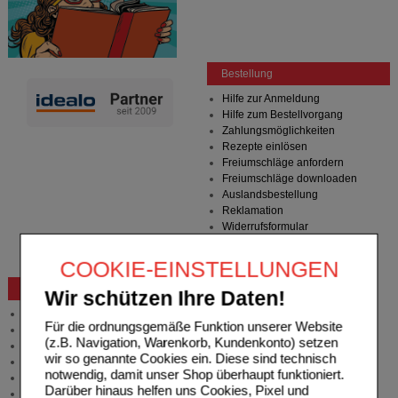
Bestellung
Hilfe zur Anmeldung
Hilfe zum Bestellvorgang
Zahlungsmöglichkeiten
Rezepte einlösen
Freiumschläge anfordern
Freiumschläge downloaden
Auslandsbestellung
Reklamation
Widerrufsformular
Problembehebung
Bestellschein
COOKIE-EINSTELLUNGEN
Beratung und Service
Wir schützen Ihre Daten!
Allgemeine Information
Für die ordnungsgemäße Funktion unserer Website
Produktberatung
(z.B. Navigation, Warenkorb, Kundenkonto) setzen
Meldung Arzneimittelrisiken
wir so genannte Cookies ein. Diese sind technisch
Zuzahlungsfreie Arzneien
notwendig, damit unser Shop überhaupt funktioniert.
Angebote & Downloads
Darüber hinaus helfen uns Cookies, Pixel und
Newsletter