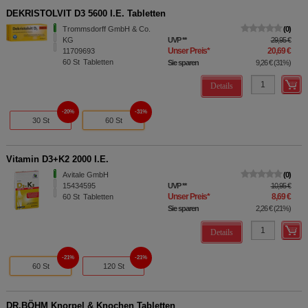
DEKRISTOLVIT D3 5600 I.E. Tabletten
Trommsdorff GmbH & Co.
0
KG
UVP
**
29,95 €
Unser Preis
*
20,69 €
11709693
60
St
Tabletten
Sie sparen
9,26 €
(
31%
)
Details
20%
31%
30 St
60 St
Vitamin D3+K2 2000 I.E.
Avitale GmbH
0
15434595
UVP
**
10,95 €
Unser Preis
*
8,69 €
60
St
Tabletten
Sie sparen
2,26 €
(
21%
)
Details
21%
21%
60 St
120 St
DR.BÖHM Knorpel & Knochen Tabletten