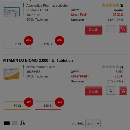
Apomedica Pharmazeutische
1
Produkte GmbH
UVP
**
32,90 €
Unser Preis
*
26,32 €
19267183
60
St
Tabletten
Sie sparen
6,58 €
(
20%
)
Details
20%
20%
60 St
120 St
VITAMIN D3 BIOMO 2.000 I.E. Tabletten
biomo pharma GmbH
0
19386456
UVP
**
8,95 €
Unser Preis
*
7,16 €
60
St
Tabletten
Sie sparen
1,79 €
(
20%
)
Details
20%
20%
60 St
120 St
pro Seite