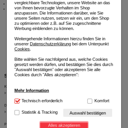
vergleichbare Technologien, unsere Website an das
Neukundenprämie
von Ihnen bevorzugte Verhalten im Shop
Stellenangebote
anzupassen. Die Informationen darüber, wie Sie
unsere Seiten nutzen, setzen wir ein, um den Shop
zu optimieren oder z.B. auf Sie zugeschnittene
Werbung einblenden zu können.
Weitergehende Informationen hierzu finden Sie in
unserer
Datenschutzerklärung
bei dem Unterpunkt
Cookies
.
Bitte wählen Sie nachfolgend aus, welche Cookies
gesetzt werden dürfen, und bestätigen Sie dies durch
"Auswahl bestätigen" oder akzeptieren Sie alle
Cookies durch "Alles akzeptieren":
Suche verfeinern
Kategorien
Mehr Information
Knochen & Gelenke
(auswahl entfernen)
Technisch Notwendig:
Technisch erforderlich
Hierbei handelt es sich um
Komfort
Darreichungsform
Cookies, die für die Grundfunktionen unserer
Website notwendig sind (z.B. Navigation, Warenkorb,
Tabletten
Statistik & Tracking
Auswahl bestätigen
(auswahl entfernen)
Kundenkonto), weshalb auf diese nicht verzichtet
werden kann.
Packungsgröße
Alles akzeptieren