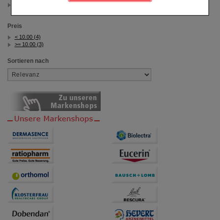
60 St
Komfort:
Diese Cookies werden genutzt um das
(auswahl entfernen)
Einkaufserlebnis noch ansprechender zu gestalten,
beispielsweise für die Wiedererkennung des
Preis
Besuchers oder unsere Seite an bevorzugte
< 10.00 (4)
Verhaltensweisen (z.B. Spracheinstellung)
>= 10.00 (3)
anzupassen. Komfort-Cookies ermöglichen es uns
auch auf Ihre Bedürfnisse zugeschrittene Inhalte
Sortieren nach
anzuzeigen und unser Partnerprogramm zu
betreiben.
Statistik & Tracking:
Hierüber lassen sich
Informationen über die Art und Weise der Nutzung
unserer Website sammeln, mit deren Hilfe wir unsere
Website weiter für Sie optimieren können, den Inhalt
auf unserer Website aber auch die Werbung auf
Drittseiten möglichst relevant für Sie zu gestalten.
Bitte beachten Sie, dass Daten hierfür teilweise an
Dritte wie z.B. Google oder soziale Medien
übertragen werden.