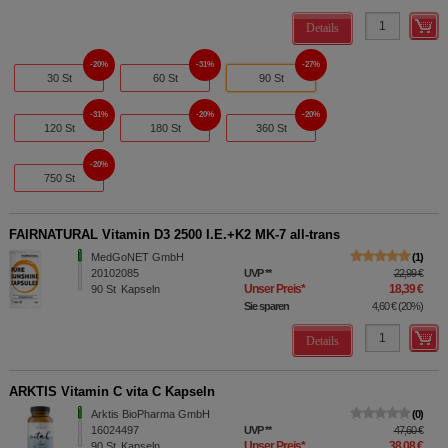
Details
20%
31%
27%
30 St
60 St
90 St
31%
20%
20%
120 St
180 St
360 St
20%
750 St
FAIRNATURAL Vitamin D3 2500 I.E.+K2 MK-7 all-trans
MedGoNET GmbH
1
20102085
UVP
**
22,99 €
Unser Preis
*
18,39 €
90
St
Kapseln
Sie sparen
4,60 €
(
20%
)
Details
ARKTIS Vitamin C vita C Kapseln
Arktis BioPharma GmbH
0
16024497
UVP
**
47,60 €
Unser Preis
*
38,08 €
90
St
Kapseln