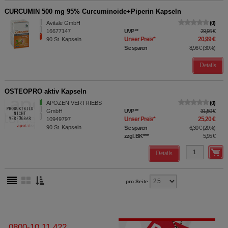
CURCUMIN 500 mg 95% Curcuminoide+Piperin Kapseln
Avitale GmbH
0
16677147
UVP
**
29,95 €
Unser Preis
*
20,99 €
90
St
Kapseln
Sie sparen
8,96 €
(
30%
)
Details
OSTEOPRO aktiv Kapseln
APOZEN VERTRIEBS
0
GmbH
UVP
**
31,50 €
Unser Preis
*
25,20 €
10949797
90
St
Kapseln
Sie sparen
6,30 €
(
20%
)
zzgl. BK
****
5,95 €
Details
pro Seite
0800-10 11 422