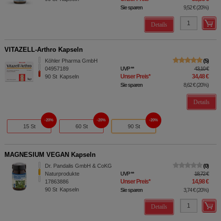
Sie sparen
9,52 €
(
20%
)
Details
VITAZELL-Arthro Kapseln
Köhler Pharma GmbH
5
04957189
UVP
**
43,10 €
Unser Preis
*
34,48 €
90
St
Kapseln
Sie sparen
8,62 €
(
20%
)
Details
20%
20%
20%
15 St
60 St
90 St
MAGNESIUM VEGAN Kapseln
Dr. Pandalis GmbH & CoKG
0
Naturprodukte
UVP
**
18,72 €
Unser Preis
*
14,98 €
17863886
90
St
Kapseln
Sie sparen
3,74 €
(
20%
)
Details