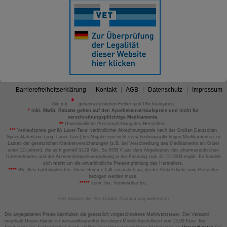
Barrierefreiheitserklärung
Kontakt
AGB
Datenschutz
Impressum
Alle mit
gekennzeichneten Felder sind Pflichtangaben.
*
inkl. MwSt. Rabatte gelten auf den Apothekenverkaufspreis und nicht für
verschreibungspflichtige Medikamente.
**
Unverbindliche Preisempfehlung des Herstellers.
***
Verkaufspreis gemäß Lauer-Taxe; verbindlicher Abrechnungspreis nach der Großen Deutschen
Spezialitätentaxe (sog. Lauer-Taxe) bei Abgabe von nicht verschreibungspflichtigen Medikamenten zu
Lasten der gesetzlichen Krankenversicherungen (z.B. bei Verschreibung des Medikaments an Kinder
unter 12 Jahren), die sich gemäß §129 Abs. 5a SGB V aus dem Abgabepreis des pharmazeutischen
Unternehmens und der Arzneimittelpreisverordnung in der Fassung zum 31.12.2003 ergibt. Es handelt
sich
nicht
um die unverbindliche Preisempfehlung des Herstellers.
****
BK: Beschaffungskosten. Diese Summe fällt zusätzlich an, da der Artikel direkt vom Hersteller
bezogen werden muss.
*****
verw. bis: Verwendbar bis.
Hier können Sie Ihre Cookie-Zustimmung widerrufen
Die angegebenen Preise beinhalten die gesetzlich vorgeschriebene Mehrwertsteuer. Der Versand
innerhalb Deutschlands ist versandkostenfrei bei einem Mindestbestellwert von 13,99 Euro. Bei