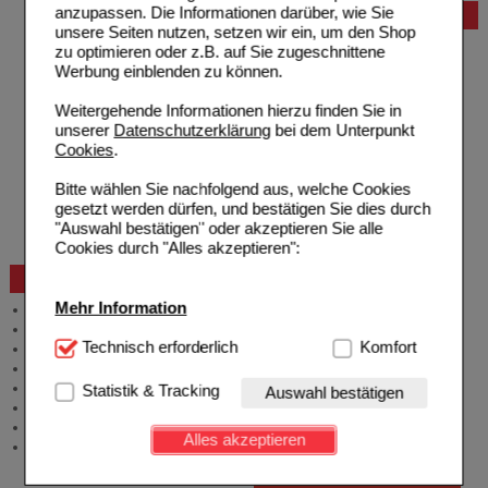
anzupassen. Die Informationen darüber, wie Sie
Bestellung
unsere Seiten nutzen, setzen wir ein, um den Shop
Hilfe zur Anmeldung
zu optimieren oder z.B. auf Sie zugeschnittene
Hilfe zum Bestellvorgang
Werbung einblenden zu können.
Zahlungsmöglichkeiten
Rezepte einlösen
Weitergehende Informationen hierzu finden Sie in
Freiumschläge anfordern
unserer
Datenschutzerklärung
bei dem Unterpunkt
Freiumschläge downloaden
Cookies
.
Auslandsbestellung
Reklamation
Bitte wählen Sie nachfolgend aus, welche Cookies
Widerrufsformular
gesetzt werden dürfen, und bestätigen Sie dies durch
Problembehebung
"Auswahl bestätigen" oder akzeptieren Sie alle
Bestellschein
Cookies durch "Alles akzeptieren":
Beratung und Service
Mehr Information
Allgemeine Information
Produktberatung
Technisch Notwendig:
Technisch erforderlich
Hierbei handelt es sich um
Komfort
Meldung Arzneimittelrisiken
Cookies, die für die Grundfunktionen unserer
Zuzahlungsfreie Arzneien
Website notwendig sind (z.B. Navigation, Warenkorb,
Angebote & Downloads
Statistik & Tracking
Auswahl bestätigen
Kundenkonto), weshalb auf diese nicht verzichtet
Newsletter
werden kann.
Neukundenprämie
Alles akzeptieren
Stellenangebote
Komfort:
Diese Cookies werden genutzt um das
Einkaufserlebnis noch ansprechender zu gestalten,