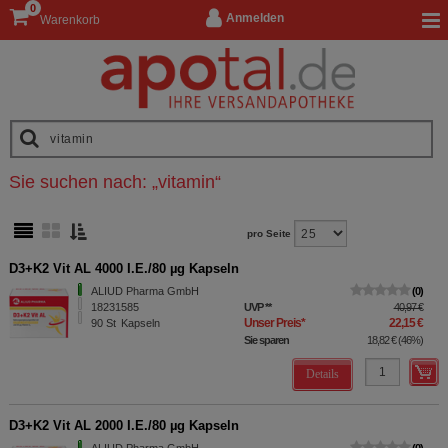
0
Anmelden
Warenkorb
Sie suchen nach:
„
vitamin
“
pro Seite
D3+K2 Vit AL 4000 I.E./80 µg Kapseln
ALIUD Pharma GmbH
0
18231585
UVP
**
40,97 €
Unser Preis
*
22,15 €
90
St
Kapseln
Sie sparen
18,82 €
(
46%
)
Details
D3+K2 Vit AL 2000 I.E./80 µg Kapseln