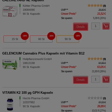
CALCIRETARD NE Kapseln
Köhler Pharma GmbH
8
18084090
UVP
**
26,90 €
Unser Preis
*
21,52 €
90
St
Kapseln
Sie sparen
5,38 €
(
20%
)
Details
20%
20%
20%
15 St
60 St
90 St
GELENCIUM Cannabis Plus Kapseln mit Vitamin B12
Heilpflanzenwohl GmbH
9
18813198
UVP
**
84,95 €
Unser Preis
*
63,05 €
90
St
Kapseln
Sie sparen
21,90 €
(
26%
)
Details
VITAMIN K2 100 µg GPH Kapseln
Hecht-Pharma GmbH
0
10337982
UVP
**
37,00 €
Unser Preis
*
26,99 €
90
St
Kapseln
Sie sparen
10,01 €
(
27%
)