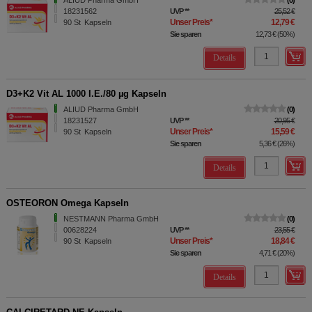
ALIUD Pharma GmbH
0
18231562
UVP
**
25,52 €
Unser Preis
*
12,79 €
90
St
Kapseln
Sie sparen
12,73 €
(
50%
)
Details
D3+K2 Vit AL 1000 I.E./80 µg Kapseln
ALIUD Pharma GmbH
0
18231527
UVP
**
20,95 €
Unser Preis
*
15,59 €
90
St
Kapseln
Sie sparen
5,36 €
(
26%
)
Details
OSTEORON Omega Kapseln
NESTMANN Pharma GmbH
0
00628224
UVP
**
23,55 €
Unser Preis
*
18,84 €
90
St
Kapseln
Sie sparen
4,71 €
(
20%
)
Details