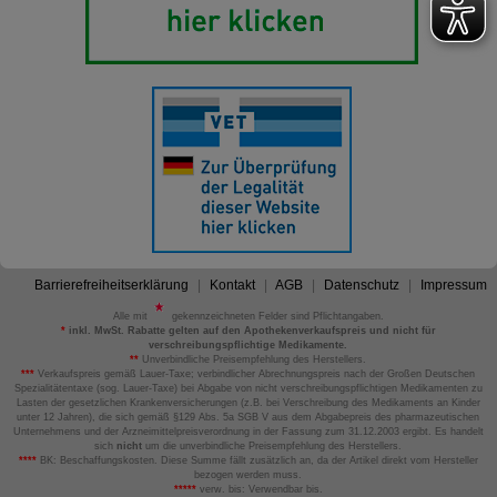
Barrierefreiheitserklärung
Kontakt
AGB
Datenschutz
Impressum
Alle mit
gekennzeichneten Felder sind Pflichtangaben.
*
inkl. MwSt. Rabatte gelten auf den Apothekenverkaufspreis und nicht für
verschreibungspflichtige Medikamente.
**
Unverbindliche Preisempfehlung des Herstellers.
***
Verkaufspreis gemäß Lauer-Taxe; verbindlicher Abrechnungspreis nach der Großen Deutschen
Spezialitätentaxe (sog. Lauer-Taxe) bei Abgabe von nicht verschreibungspflichtigen Medikamenten zu
Lasten der gesetzlichen Krankenversicherungen (z.B. bei Verschreibung des Medikaments an Kinder
unter 12 Jahren), die sich gemäß §129 Abs. 5a SGB V aus dem Abgabepreis des pharmazeutischen
Unternehmens und der Arzneimittelpreisverordnung in der Fassung zum 31.12.2003 ergibt. Es handelt
sich
nicht
um die unverbindliche Preisempfehlung des Herstellers.
****
BK: Beschaffungskosten. Diese Summe fällt zusätzlich an, da der Artikel direkt vom Hersteller
bezogen werden muss.
*****
verw. bis: Verwendbar bis.