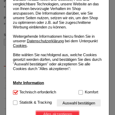
Packungsgröße
vergleichbare Technologien, unsere Website an das
120 St
von Ihnen bevorzugte Verhalten im Shop
(auswahl entfernen)
anzupassen. Die Informationen darüber, wie Sie
unsere Seiten nutzen, setzen wir ein, um den Shop
Preis
zu optimieren oder z.B. auf Sie zugeschnittene
25.00 - 29.99
(auswahl entfernen)
Werbung einblenden zu können.
Sortieren nach
Weitergehende Informationen hierzu finden Sie in
unserer
Datenschutzerklärung
bei dem Unterpunkt
Cookies
.
Bitte wählen Sie nachfolgend aus, welche Cookies
gesetzt werden dürfen, und bestätigen Sie dies durch
"Auswahl bestätigen" oder akzeptieren Sie alle
Cookies durch "Alles akzeptieren":
Mehr Information
Technisch Notwendig:
Technisch erforderlich
Hierbei handelt es sich um
Komfort
Cookies, die für die Grundfunktionen unserer
Website notwendig sind (z.B. Navigation, Warenkorb,
Statistik & Tracking
Auswahl bestätigen
Kundenkonto), weshalb auf diese nicht verzichtet
werden kann.
Alles akzeptieren