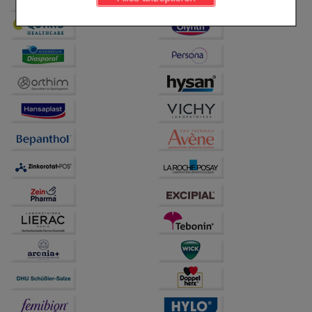
Komfort:
Diese Cookies werden genutzt um das
Einkaufserlebnis noch ansprechender zu gestalten,
beispielsweise für die Wiedererkennung des
Besuchers oder unsere Seite an bevorzugte
Verhaltensweisen (z.B. Spracheinstellung)
anzupassen. Komfort-Cookies ermöglichen es uns
auch auf Ihre Bedürfnisse zugeschrittene Inhalte
anzuzeigen und unser Partnerprogramm zu
betreiben.
Statistik & Tracking:
Hierüber lassen sich
Informationen über die Art und Weise der Nutzung
unserer Website sammeln, mit deren Hilfe wir unsere
Website weiter für Sie optimieren können, den Inhalt
auf unserer Website aber auch die Werbung auf
Drittseiten möglichst relevant für Sie zu gestalten.
Bitte beachten Sie, dass Daten hierfür teilweise an
Dritte wie z.B. Google oder soziale Medien
übertragen werden.