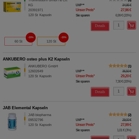
Trommsdorff GmbH & Co.
0
KG
UVP
**
34,95 €
Unser Preis
*
27,96 €
20391971
120
St
Kapseln
Sie sparen
6,99 €
(
20%
)
Details
20%
20%
60 St
120 St
ANKUBERO osteo plus K2 Kapseln
ANKUBERO GmbH
1
12602649
UVP
**
36,50 €
Unser Preis
*
29,20 €
120
St
Kapseln
Sie sparen
7,30 €
(
20%
)
Details
JAB Elemental Kapseln
JAB biopharma
2
09532796
UVP
**
29,00 €
Unser Preis
*
27,99 €
120
St
Kapseln
Sie sparen
1,01 €
(
3%
)