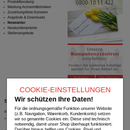
Produktberatung
Meldung Arzneimittelrisiken
Zuzahlungsfreie Arzneien
Angebote & Downloads
Newsletter
Neukundenprämie
Stellenangebote
COOKIE-EINSTELLUNGEN
Wir schützen Ihre Daten!
Suche verfeinern
Für die ordnungsgemäße Funktion unserer Website
Kategorien
(z.B. Navigation, Warenkorb, Kundenkonto) setzen
Knochen & Gelenke
wir so genannte Cookies ein. Diese sind technisch
(auswahl entfernen)
notwendig, damit unser Shop überhaupt funktioniert.
Darüber hinaus helfen uns Cookies, Pixel und