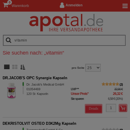
0
Anmelden
Warenkorb
Sie suchen nach:
„
vitamin
“
pro Seite
DR.JACOB'S OPC Synergie Kapseln
Dr. Jacob's Medical GmbH
2
01054469
UVP
**
32,90 €
Unser Preis
*
26,32 €
120
St
Kapseln
Sie sparen
6,58 €
(
20%
)
Details
DEKRISTOLVIT OSTEO D3K2Mg Kapseln