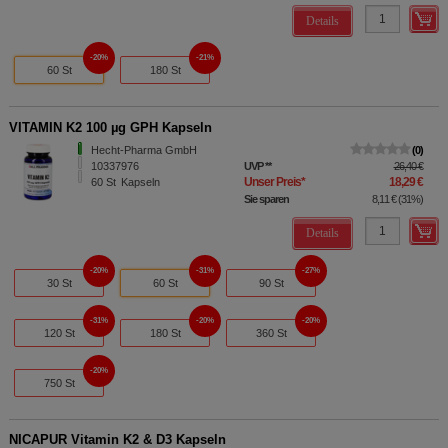
Details
20%
21%
60 St
180 St
VITAMIN K2 100 µg GPH Kapseln
Hecht-Pharma GmbH
0
10337976
UVP
**
26,40 €
Unser Preis
*
18,29 €
60
St
Kapseln
Sie sparen
8,11 €
(
31%
)
Details
20%
31%
27%
30 St
60 St
90 St
31%
20%
20%
120 St
180 St
360 St
20%
750 St
NICAPUR Vitamin K2 & D3 Kapseln