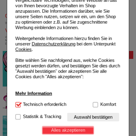
vergleichbare Technologien, unsere Website an das
von Ihnen bevorzugte Verhalten im Shop
anzupassen. Die Informationen darüber, wie Sie
0800-10 11 422
unsere Seiten nutzen, setzen wir ein, um den Shop
zu optimieren oder z.B. auf Sie zugeschnittene
gebührenfreie Rufnummer
Werbung einblenden zu können.
Versandkostenfrei
innerhalb Deutschlands bei einem
Weitergehende Informationen hierzu finden Sie in
Mindestbestellwert von 13,99 Euro oder bei
unserer
Datenschutzerklärung
bei dem Unterpunkt
Einsendung eines Kassenrezeptes
Cookies
.
Bewertung
Bitte wählen Sie nachfolgend aus, welche Cookies
gesetzt werden dürfen, und bestätigen Sie dies durch
"Auswahl bestätigen" oder akzeptieren Sie alle
Cookies durch "Alles akzeptieren":
Mehr Information
Technisch Notwendig:
Technisch erforderlich
Hierbei handelt es sich um
Komfort
Cookies, die für die Grundfunktionen unserer
Website notwendig sind (z.B. Navigation, Warenkorb,
Statistik & Tracking
Auswahl bestätigen
Kundenkonto), weshalb auf diese nicht verzichtet
werden kann.
Alles akzeptieren