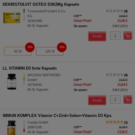
DEKRISTOLVIT OSTEO D3K2Mg Kapseln
Trommsdorff GmbH & Co.
0
KG
UVP
**
19,95 €
Unser Preis
*
15,96 €
20391988
60
St
Kapseln
Sie sparen
3,99 €
(
20%
)
Details
20%
20%
60 St
120 St
LL VITAMIN D3 forte Kapseln
APOZEN VERTRIEBS
0
GmbH
UVP
**
19,80 €
Unser Preis
*
15,84 €
19794540
60
St
Kapseln
Sie sparen
3,96 €
(
20%
)
Details
IMMUN KOMPLEX Vitamin C+Zink+Selen+Vitamin D3 Kps.
Casida GmbH
1
18907195
UVP
**
16,95 €
Unser Preis
*
13,56 €
60
St
Kapseln