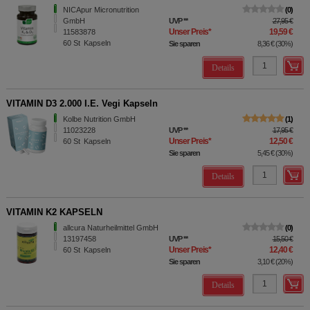
NICApur Micronutrition
0
GmbH
UVP
**
27,95 €
Unser Preis
*
19,59 €
11583878
60
St
Kapseln
Sie sparen
8,36 €
(
30%
)
Details
VITAMIN D3 2.000 I.E. Vegi Kapseln
Kolbe Nutrition GmbH
1
11023228
UVP
**
17,95 €
Unser Preis
*
12,50 €
60
St
Kapseln
Sie sparen
5,45 €
(
30%
)
Details
VITAMIN K2 KAPSELN
allcura Naturheilmittel GmbH
0
13197458
UVP
**
15,50 €
Unser Preis
*
12,40 €
60
St
Kapseln
Sie sparen
3,10 €
(
20%
)
Details