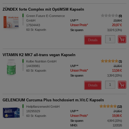
ZÜNDEX forte Complex mit OptiMSM Kapseln
Green Future E-Commerce
0
GmbH
UVP
**
23,99 €
Unser Preis
*
20,97 €
17504443
60
St
Kapseln
Sie sparen
3,02 €
(
13%
)
Details
VITAMIN K2 MK7 all-trans vegan Kapseln
Kolbe Nutrition GmbH
1
14439981
UVP
**
16,95 €
Unser Preis
*
13,56 €
60
St
Kapseln
Sie sparen
3,39 €
(
20%
)
Details
GELENCIUM Curcuma Plus hochdosiert m.Vit.C Kapseln
Heilpflanzenwohl GmbH
12
18295929
UVP
**
24,95 €
Unser Preis
*
19,96 €
60
St
Kapseln
Sie sparen
4,99 €
(
20%
)
MHD:
12/2026