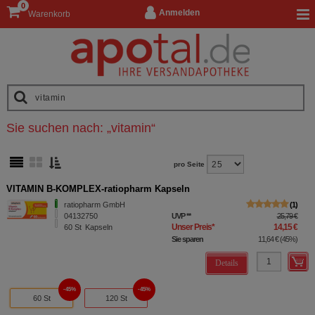
0
Anmelden
Warenkorb
Sie suchen nach:
„
vitamin
“
pro Seite
VITAMIN B-KOMPLEX-ratiopharm Kapseln
ratiopharm GmbH
1
04132750
UVP
**
25,79 €
Unser Preis
*
14,15 €
60
St
Kapseln
Sie sparen
11,64 €
(
45%
)
Details
45%
45%
60 St
120 St