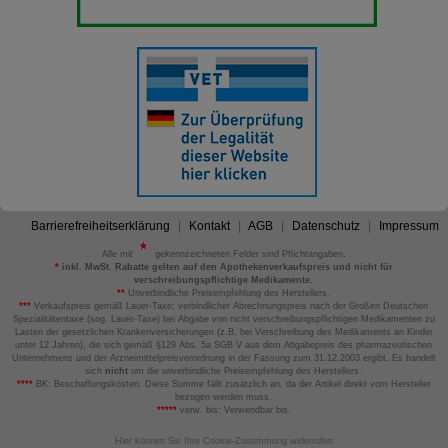
Barrierefreiheitserklärung
Kontakt
AGB
Datenschutz
Impressum
Alle mit
gekennzeichneten Felder sind Pflichtangaben.
*
inkl. MwSt. Rabatte gelten auf den Apothekenverkaufspreis und nicht für
verschreibungspflichtige Medikamente.
**
Unverbindliche Preisempfehlung des Herstellers.
***
Verkaufspreis gemäß Lauer-Taxe; verbindlicher Abrechnungspreis nach der Großen Deutschen
Spezialitätentaxe (sog. Lauer-Taxe) bei Abgabe von nicht verschreibungspflichtigen Medikamenten zu
Lasten der gesetzlichen Krankenversicherungen (z.B. bei Verschreibung des Medikaments an Kinder
unter 12 Jahren), die sich gemäß §129 Abs. 5a SGB V aus dem Abgabepreis des pharmazeutischen
Unternehmens und der Arzneimittelpreisverordnung in der Fassung zum 31.12.2003 ergibt. Es handelt
sich
nicht
um die unverbindliche Preisempfehlung des Herstellers.
****
BK: Beschaffungskosten. Diese Summe fällt zusätzlich an, da der Artikel direkt vom Hersteller
bezogen werden muss.
*****
verw. bis: Verwendbar bis.
Hier können Sie Ihre Cookie-Zustimmung widerrufen