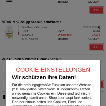
Sie sparen
3,39 €
(
20%
)
Details
VITAMIN K2 200 µg Kapseln ZeinPharma
ZeinPharma Germany
0
GmbH
UVP
**
21,49 €
Unser Preis
*
17,19 €
19299272
60
St
Kapseln
Sie sparen
4,30 €
(
20%
)
Details
ARKTIS Zink & Vitamin C ZinkC Kapseln
Arktis BioPharma GmbH
0
COOKIE-EINSTELLUNGEN
16024511
UVP
**
17,80 €
Unser Preis
*
14,24 €
60
St
Kapseln
Wir schützen Ihre Daten!
Sie sparen
3,56 €
(
20%
)
Details
Für die ordnungsgemäße Funktion unserer Website
(z.B. Navigation, Warenkorb, Kundenkonto) setzen
wir so genannte Cookies ein. Diese sind technisch
notwendig, damit unser Shop überhaupt funktioniert.
pro Seite
Darüber hinaus helfen uns Cookies, Pixel und