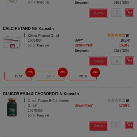
60
St
Kapseln
Sie sparen
5,99 €
(
20%
)
Details
CALCIRETARD NE Kapseln
Köhler Pharma GmbH
6
18084084
UVP
**
19,10 €
Unser Preis
*
15,28 €
60
St
Kapseln
Sie sparen
3,82 €
(
20%
)
Details
20%
20%
20%
15 St
60 St
90 St
GLUCOSAMIN & CHONDROITIN Kapseln
Green Future E-Commerce
0
Unser Preis
*
17,99 €
GmbH
18878482
60
St
Kapseln
Details