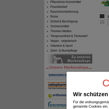
Pflanzliche Arzneimittel
Praxisbedarf
Raucherentwöhnung
Reise
Schlaf & Beruhigung
Schmerzmittel
Themen-Welten
Tiergesundheit & Tierbedarf
Vegan - vegetarisch
Vitamine & Sport
Zahn- & Mundpflege
C
Wir schützen 
Für die ordnungsgemäß
genannte Cookies ein. 