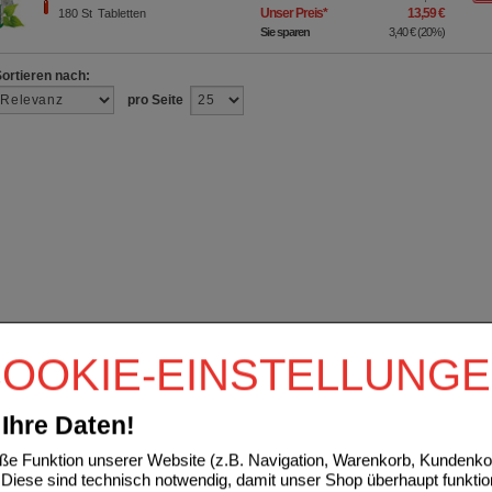
Unser Preis
*
13,59 €
180
St
Tabletten
Sie sparen
3,40 €
(
20%
)
Sortieren nach:
pro Seite
OOKIE-EINSTELLUNG
Ihre Daten!
e Funktion unserer Website (z.B. Navigation, Warenkorb, Kundenkon
Diese sind technisch notwendig, damit unser Shop überhaupt funktio