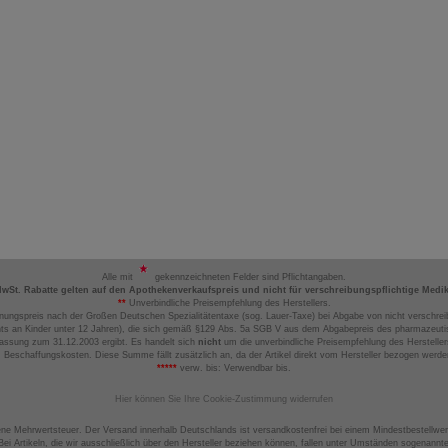
Alle mit
gekennzeichneten Felder sind Pflichtangaben.
MwSt. Rabatte gelten auf den Apothekenverkaufspreis und nicht für verschreibungspflichtige Medi
**
Unverbindliche Preisempfehlung des Herstellers.
nungspreis nach der Großen Deutschen Spezialitätentaxe (sog. Lauer-Taxe) bei Abgabe von nicht verschrei
ts an Kinder unter 12 Jahren), die sich gemäß §129 Abs. 5a SGB V aus dem Abgabepreis des pharmazeutis
assung zum 31.12.2003 ergibt. Es handelt sich
nicht
um die unverbindliche Preisempfehlung des Hersteller
 Beschaffungskosten. Diese Summe fällt zusätzlich an, da der Artikel direkt vom Hersteller bezogen werd
*****
verw. bis: Verwendbar bis.
Hier können Sie Ihre Cookie-Zustimmung widerrufen
ene Mehrwertsteuer. Der Versand innerhalb Deutschlands ist versandkostenfrei bei einem Mindestbestellwer
ei Artikeln, die wir ausschließlich über den Hersteller beziehen können, fallen unter Umständen sogenann