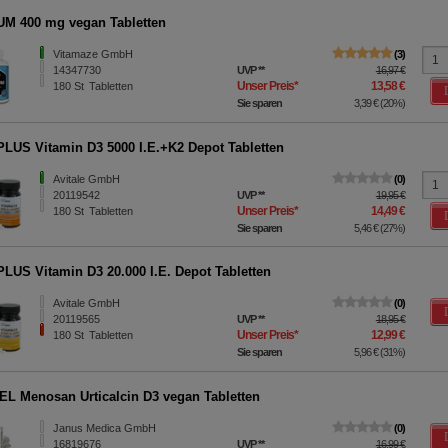
M 400 mg vegan Tabletten
Vitamaze GmbH
3
14347730
UVP
**
16,97 €
Unser Preis
*
13,58 €
180
St
Tabletten
Sie sparen
3,39 €
(
20%
)
LUS Vitamin D3 5000 I.E.+K2 Depot Tabletten
Avitale GmbH
0
20119542
UVP
**
19,95 €
Unser Preis
*
14,49 €
180
St
Tabletten
Sie sparen
5,46 €
(
27%
)
LUS Vitamin D3 20.000 I.E. Depot Tabletten
Avitale GmbH
0
20119565
UVP
**
18,95 €
Unser Preis
*
12,99 €
180
St
Tabletten
Sie sparen
5,96 €
(
31%
)
L Menosan Urticalcin D3 vegan Tabletten
Janus Medica GmbH
0
16819676
UVP
**
16,99 €