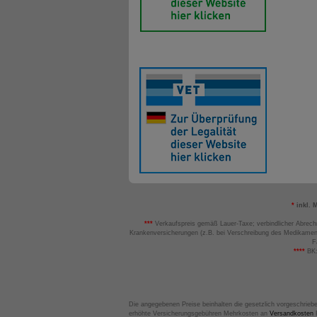
*
inkl. 
***
Verkaufspreis gemäß Lauer-Taxe; verbindlicher Abrech
Krankenversicherungen (z.B. bei Verschreibung des Medikamen
F
****
BK:
Die angegebenen Preise beinhalten die gesetzlich vorgeschrieb
erhöhte Versicherungsgebühren Mehrkosten an
Versandkosten
B