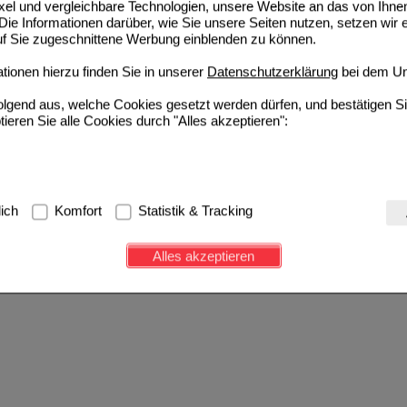
ixel und vergleichbare Technologien, unsere Website an das von Ihne
ie Informationen darüber, wie Sie unsere Seiten nutzen, setzen wir 
auf Sie zugeschnittene Werbung einblenden zu können.
ionen hierzu finden Sie in unserer
Datenschutzerklärung
bei dem Un
folgend aus, welche Cookies gesetzt werden dürfen, und bestätigen S
tieren Sie alle Cookies durch "Alles akzeptieren":
g:
Hierbei handelt es sich um Cookies, die für die Grundfunktionen u
lich
Komfort
Statistik & Tracking
avigation, Warenkorb, Kundenkonto), weshalb auf diese nicht verzich
s werden genutzt um das Einkaufserlebnis noch ansprechender zu g
Alles akzeptieren
e Wiedererkennung des Besuchers oder unsere Seite an bevorzugte Ve
zupassen. Komfort-Cookies ermöglichen es uns auch auf Ihre Bedürf
d unser Partnerprogramm zu betreiben.
ierüber lassen sich Informationen über die Art und Weise der Nutzu
fe wir unsere Website weiter für Sie optimieren können, den Inhalt a
ittseiten möglichst relevant für Sie zu gestalten. Bitte beachten Sie
e z.B. Google oder soziale Medien übertragen werden.