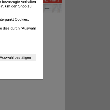
n bevorzugte Verhalten
ein, um den Shop zu
terpunkt
Cookies
.
ie dies durch "Auswahl
nserer Website
Auswahl bestätigen
tet werden kann.
estalten,
rhaltensweisen (z.B.
nisse zugeschrittene
ng unserer Website
uf unserer Website aber
, dass Daten hierfür