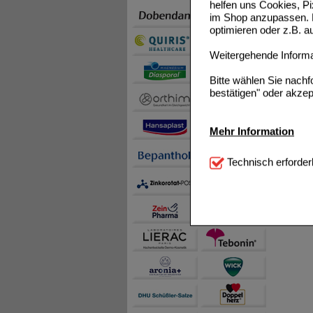
helfen uns Cookies, P
im Shop anzupassen. D
optimieren oder z.B. 
Weitergehende Informat
Bitte wählen Sie nach
bestätigen" oder akzep
Mehr Information
Technisch Notwendi
Technisch erforder
notwendig sind (z.B. N
Komfort:
Diese Cookie
beispielsweise für di
Spracheinstellung) an
Inhalte anzuzeigen un
Statistik & Tracking:
H
sammeln, mit deren Hil
auch die Werbung auf Dr
teilweise an Dritte wi