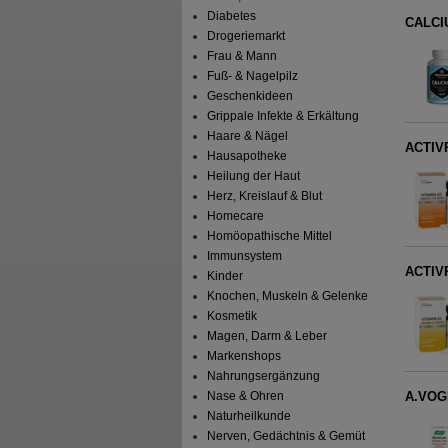
Diabetes
CALCIU
Drogeriemarkt
Frau & Mann
Fuß- & Nagelpilz
Geschenkideen
Grippale Infekte & Erkältung
Haare & Nägel
ACTIVP
Hausapotheke
Heilung der Haut
Herz, Kreislauf & Blut
Homecare
Homöopathische Mittel
Immunsystem
ACTIVP
Kinder
Knochen, Muskeln & Gelenke
Kosmetik
Magen, Darm & Leber
Markenshops
Nahrungsergänzung
Nase & Ohren
A.VOGE
Naturheilkunde
Nerven, Gedächtnis & Gemüt