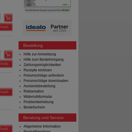
Details
Bestellung
Hilfe zur Anmeldung
Hilfe zum Bestellvorgang
Details
Zahlungsmöglichkeiten
Rezepte einlösen
Freiumschläge anfordern
Freiumschläge downloaden
Auslandsbestellung
Reklamation
Details
Widerrufsformular
Problembehebung
Bestellschein
Beratung und Service
Allgemeine Information
Details
Produktberatung