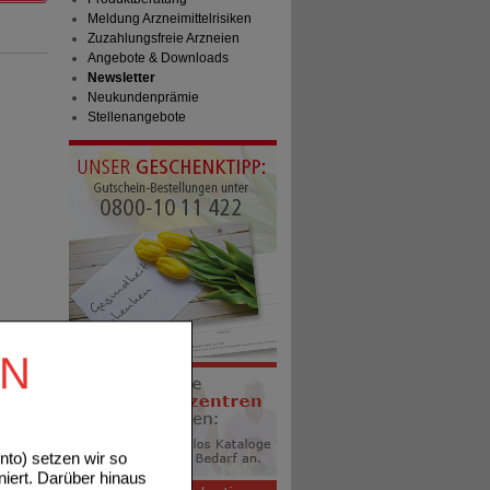
Meldung Arzneimittelrisiken
Zuzahlungsfreie Arzneien
Angebote & Downloads
Newsletter
Neukundenprämie
Stellenangebote
EN
to) setzen wir so
niert. Darüber hinaus