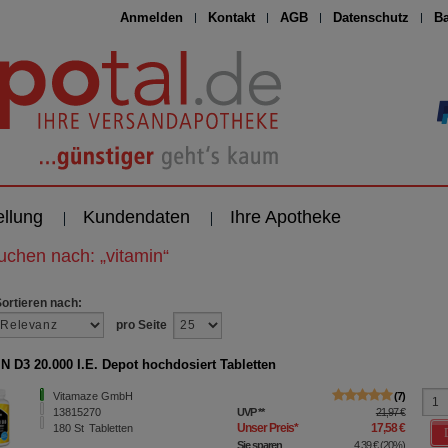
Anmelden
Kontakt
AGB
Datenschutz
Ba
ellung
Kundendaten
Ihre Apotheke
suchen nach:
„
vitamin
“
Sortieren nach:
pro Seite
N D3 20.000 I.E. Depot hochdosiert Tabletten
Vitamaze GmbH
7
13815270
UVP
**
21,97 €
Unser Preis
*
17,58 €
180
St
Tabletten
Sie sparen
4,39 €
(
20%
)