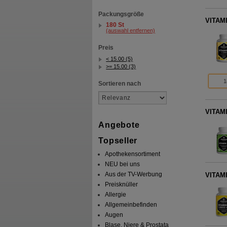
Packungsgröße
VITAMI
180 St
(auswahl entfernen)
Preis
< 15.00 (5)
>= 15.00 (3)
1
Sortieren nach
VITAMI
Angebote
Topseller
Apothekensortiment
NEU bei uns
Aus der TV-Werbung
VITAMI
Preisknüller
Allergie
Allgemeinbefinden
Augen
Blase, Niere & Prostata