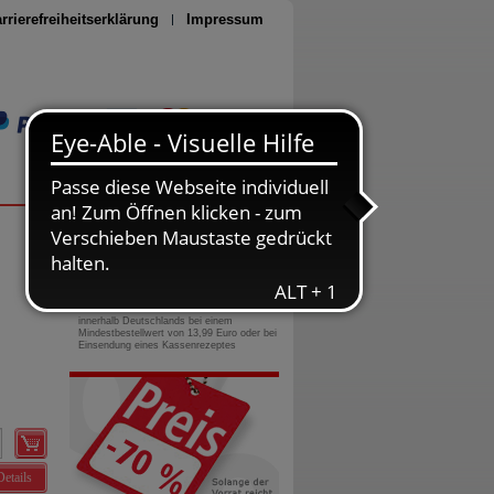
rrierefreiheitserklärung
Impressum
Seite drucken
0800-10 11 422
gebührenfreie Rufnummer
Versandkostenfrei
innerhalb Deutschlands bei einem
Mindestbestellwert von 13,99 Euro oder bei
Einsendung eines Kassenrezeptes
Details