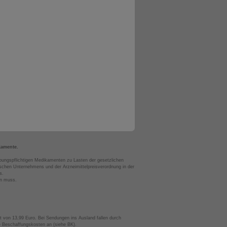
kamente.
bungspflichtigen Medikamenten zu Lasten der gesetzlichen
chen Unternehmens und der Arzneimittelpreisverordnung in der
s.
en muss.
t von 13,99 Euro. Bei Sendungen ins Ausland fallen durch
te Beschaffungskosten an (siehe BK).