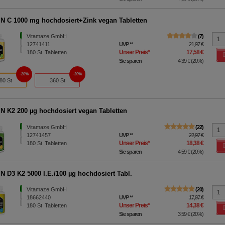
N C 1000 mg hochdosiert+Zink vegan Tabletten
Vitamaze GmbH
7
12741411
UVP
**
21,97 €
Unser Preis
*
17,58 €
180
St
Tabletten
Sie sparen
4,39 €
(
20%
)
20%
20%
80 St
360 St
N K2 200 µg hochdosiert vegan Tabletten
Vitamaze GmbH
22
12741457
UVP
**
22,97 €
Unser Preis
*
18,38 €
180
St
Tabletten
Sie sparen
4,59 €
(
20%
)
N D3 K2 5000 I.E./100 µg hochdosiert Tabl.
Vitamaze GmbH
20
18662440
UVP
**
17,97 €
Unser Preis
*
14,38 €
180
St
Tabletten
Sie sparen
3,59 €
(
20%
)