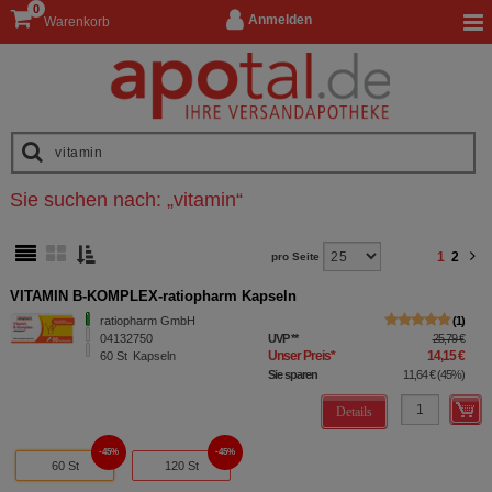
0
Anmelden
Warenkorb
Sie suchen nach:
„
vitamin
“
1
2
pro Seite
VITAMIN B-KOMPLEX-ratiopharm Kapseln
ratiopharm GmbH
1
04132750
UVP
**
25,79 €
Unser Preis
*
14,15 €
60
St
Kapseln
Sie sparen
11,64 €
(
45%
)
Details
45%
45%
60 St
120 St