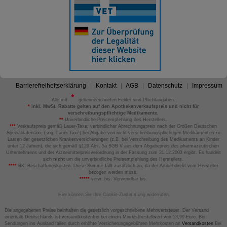
Barrierefreiheitserklärung
Kontakt
AGB
Datenschutz
Impressum
Alle mit
gekennzeichneten Felder sind Pflichtangaben.
*
inkl. MwSt. Rabatte gelten auf den Apothekenverkaufspreis und nicht für
verschreibungspflichtige Medikamente.
**
Unverbindliche Preisempfehlung des Herstellers.
***
Verkaufspreis gemäß Lauer-Taxe; verbindlicher Abrechnungspreis nach der Großen Deutschen
Spezialitätentaxe (sog. Lauer-Taxe) bei Abgabe von nicht verschreibungspflichtigen Medikamenten zu
Lasten der gesetzlichen Krankenversicherungen (z.B. bei Verschreibung des Medikaments an Kinder
unter 12 Jahren), die sich gemäß §129 Abs. 5a SGB V aus dem Abgabepreis des pharmazeutischen
Unternehmens und der Arzneimittelpreisverordnung in der Fassung zum 31.12.2003 ergibt. Es handelt
sich
nicht
um die unverbindliche Preisempfehlung des Herstellers.
****
BK: Beschaffungskosten. Diese Summe fällt zusätzlich an, da der Artikel direkt vom Hersteller
bezogen werden muss.
*****
verw. bis: Verwendbar bis.
Hier können Sie Ihre Cookie-Zustimmung widerrufen
Die angegebenen Preise beinhalten die gesetzlich vorgeschriebene Mehrwertsteuer. Der Versand
innerhalb Deutschlands ist versandkostenfrei bei einem Mindestbestellwert von 13,99 Euro. Bei
Sendungen ins Ausland fallen durch erhöhte Versicherungsgebühren Mehrkosten an
Versandkosten
Bei