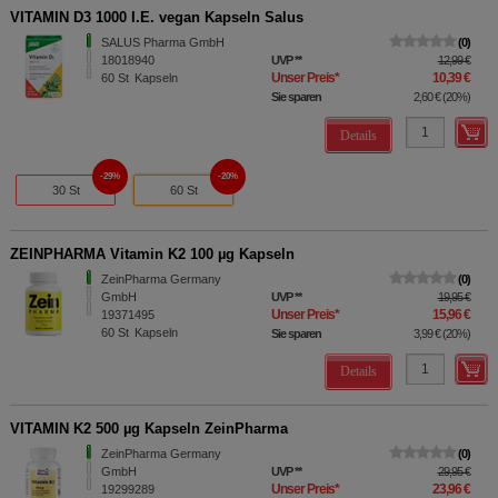
VITAMIN D3 1000 I.E. vegan Kapseln Salus
SALUS Pharma GmbH
0
18018940
UVP
**
12,99 €
Unser Preis
*
10,39 €
60
St
Kapseln
Sie sparen
2,60 €
(
20%
)
Details
29%
20%
30 St
60 St
ZEINPHARMA Vitamin K2 100 µg Kapseln
ZeinPharma Germany
0
GmbH
UVP
**
19,95 €
Unser Preis
*
15,96 €
19371495
60
St
Kapseln
Sie sparen
3,99 €
(
20%
)
Details
VITAMIN K2 500 µg Kapseln ZeinPharma
ZeinPharma Germany
0
GmbH
UVP
**
29,95 €
Unser Preis
*
23,96 €
19299289