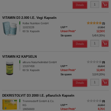
Details
VITAMIN D3 2.000 I.E. Vegi Kapseln
Kolbe Nutrition GmbH
1
11023228
UVP
**
17,95 €
Unser Preis
*
12,50 €
60
St
Kapseln
Sie sparen
5,45 €
(
30%
)
Details
VITAMIN K2 KAPSELN
allcura Naturheilmittel GmbH
0
13197458
UVP
**
15,50 €
Unser Preis
*
12,40 €
60
St
Kapseln
Sie sparen
3,10 €
(
20%
)
Details
DEKRISTOLVIT D3 2000 I.E. pflanzlich Kapseln
Trommsdorff GmbH & Co.
0
KG
UVP
**
10,95 €
Unser Preis
*
8,76 €
18656600