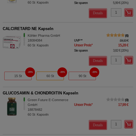
60
St
Kapseln
Sie sparen
5,99 €
(
20%
)
Details
CALCIRETARD NE Kapseln
Köhler Pharma GmbH
6
18084084
UVP
**
19,10 €
Unser Preis
*
15,28 €
60
St
Kapseln
Sie sparen
3,82 €
(
20%
)
Details
20%
20%
20%
15 St
60 St
90 St
GLUCOSAMIN & CHONDROITIN Kapseln
Green Future E-Commerce
0
Unser Preis
*
17,99 €
GmbH
18878482
60
St
Kapseln
Details