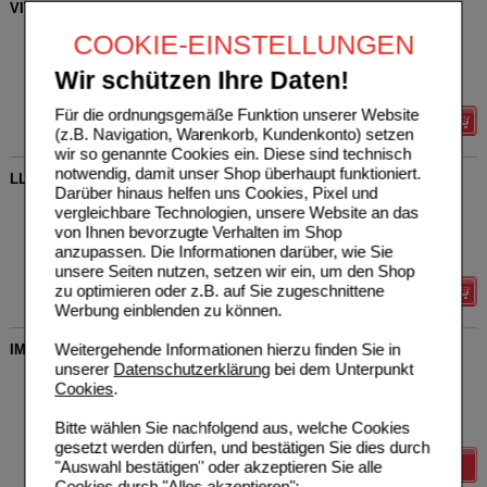
VITAMIN D3 1000 I.E. Sonnenvitamin Kapseln
AMOSVITAL GmbH
0
COOKIE-EINSTELLUNGEN
17168324
UVP
**
8,90 €
Unser Preis
*
7,12 €
60
St
Kapseln
Wir schützen Ihre Daten!
Sie sparen
1,78 €
(
20%
)
Für die ordnungsgemäße Funktion unserer Website
Details
(z.B. Navigation, Warenkorb, Kundenkonto) setzen
wir so genannte Cookies ein. Diese sind technisch
notwendig, damit unser Shop überhaupt funktioniert.
LL VITAMIN D3 forte Kapseln
Darüber hinaus helfen uns Cookies, Pixel und
APOZEN VERTRIEBS
0
vergleichbare Technologien, unsere Website an das
GmbH
UVP
**
19,80 €
von Ihnen bevorzugte Verhalten im Shop
Unser Preis
*
15,84 €
19794540
anzupassen. Die Informationen darüber, wie Sie
60
St
Kapseln
Sie sparen
3,96 €
(
20%
)
unsere Seiten nutzen, setzen wir ein, um den Shop
zu optimieren oder z.B. auf Sie zugeschnittene
Details
Werbung einblenden zu können.
Weitergehende Informationen hierzu finden Sie in
IMMUN KOMPLEX Vitamin C+Zink+Selen+Vitamin D3 Kps.
unserer
Datenschutzerklärung
bei dem Unterpunkt
Casida GmbH
1
Cookies
.
18907195
UVP
**
16,95 €
Unser Preis
*
13,56 €
60
St
Kapseln
Bitte wählen Sie nachfolgend aus, welche Cookies
Sie sparen
3,39 €
(
20%
)
gesetzt werden dürfen, und bestätigen Sie dies durch
Details
"Auswahl bestätigen" oder akzeptieren Sie alle
Cookies durch "Alles akzeptieren":