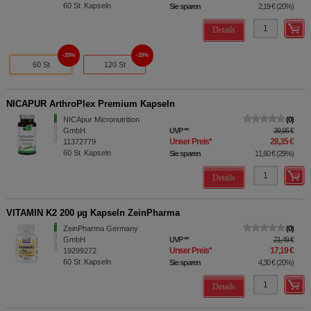
60
St
Kapseln
Sie sparen
2,19 €
(
20%
)
Details
20%
20%
60 St
120 St
NICAPUR ArthroPlex Premium Kapseln
NICApur Micronutrition
0
GmbH
UVP
**
39,95 €
Unser Preis
*
28,35 €
11372779
60
St
Kapseln
Sie sparen
11,60 €
(
29%
)
Details
VITAMIN K2 200 µg Kapseln ZeinPharma
ZeinPharma Germany
0
GmbH
UVP
**
21,49 €
Unser Preis
*
17,19 €
19299272
60
St
Kapseln
Sie sparen
4,30 €
(
20%
)
Details