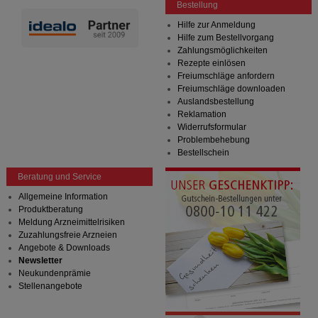
Bestellung
Hilfe zur Anmeldung
Hilfe zum Bestellvorgang
Zahlungsmöglichkeiten
Rezepte einlösen
Freiumschläge anfordern
Freiumschläge downloaden
Auslandsbestellung
Reklamation
Widerrufsformular
Problembehebung
Bestellschein
Beratung und Service
Allgemeine Information
Produktberatung
Meldung Arzneimittelrisiken
Zuzahlungsfreie Arzneien
Angebote & Downloads
Newsletter
Neukundenprämie
Stellenangebote