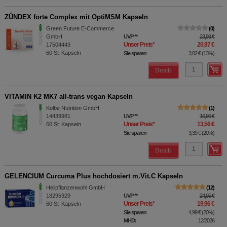
ZÜNDEX forte Complex mit OptiMSM Kapseln
Green Future E-Commerce
0
GmbH
UVP
**
23,99 €
Unser Preis
*
20,97 €
17504443
60
St
Kapseln
Sie sparen
3,02 €
(
13%
)
Details
VITAMIN K2 MK7 all-trans vegan Kapseln
Kolbe Nutrition GmbH
1
14439981
UVP
**
16,95 €
Unser Preis
*
13,56 €
60
St
Kapseln
Sie sparen
3,39 €
(
20%
)
Details
GELENCIUM Curcuma Plus hochdosiert m.Vit.C Kapseln
Heilpflanzenwohl GmbH
12
18295929
UVP
**
24,95 €
Unser Preis
*
19,96 €
60
St
Kapseln
Sie sparen
4,99 €
(
20%
)
MHD:
12/2026