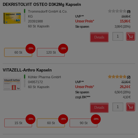
DEKRISTOLVIT OSTEO D3K2Mg Kapseln
Trommsdorff GmbH & Co.
0
KG
UVP
**
19,95 €
Unser Preis
*
15,96 €
20391988
60
St
Kapseln
Sie sparen
3,99 €
(
20%
)
Details
20%
20%
60 St
120 St
VITAZELL-Arthro Kapseln
Köhler Pharma GmbH
2
04957172
UVP
**
32,80 €
Unser Preis
*
26,24 €
60
St
Kapseln
Sie sparen
6,56 €
(
20%
)
zzgl. BK
****
4,10 €
Details
20%
20%
20%
15 St
60 St
90 St