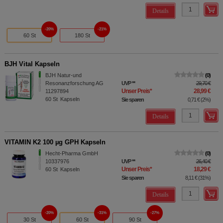
Details
20%
21%
60 St
180 St
BJH Vital Kapseln
BJH Natur-und
0
Resonanzforschung AG
UVP
**
29,70 €
Unser Preis
*
28,99 €
11297894
60
St
Kapseln
Sie sparen
0,71 €
(
2%
)
Details
VITAMIN K2 100 µg GPH Kapseln
Hecht-Pharma GmbH
0
10337976
UVP
**
26,40 €
Unser Preis
*
18,29 €
60
St
Kapseln
Sie sparen
8,11 €
(
31%
)
Details
20%
31%
27%
30 St
60 St
90 St