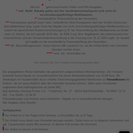
Alle mit
gekennzeichneten Felder sind Pflichtangaben.
*
inkl. MwSt. Rabatte gelten auf den Apothekenverkaufspreis und nicht für
verschreibungspflichtige Medikamente.
**
Unverbindliche Preisempfehlung des Herstellers.
***
Verkaufspreis gemäß Lauer-Taxe; verbindlicher Abrechnungspreis nach der Großen Deutschen
Spezialitätentaxe (sog. Lauer-Taxe) bei Abgabe von nicht verschreibungspflichtigen Medikamenten zu
Lasten der gesetzlichen Krankenversicherungen (z.B. bei Verschreibung des Medikaments an Kinder
unter 12 Jahren), die sich gemäß §129 Abs. 5a SGB V aus dem Abgabepreis des pharmazeutischen
Unternehmens und der Arzneimittelpreisverordnung in der Fassung zum 31.12.2003 ergibt. Es handelt
sich
nicht
um die unverbindliche Preisempfehlung des Herstellers.
****
BK: Beschaffungskosten. Diese Summe fällt zusätzlich an, da der Artikel direkt vom Hersteller
bezogen werden muss.
*****
verw. bis: Verwendbar bis.
Hier können Sie Ihre Cookie-Zustimmung widerrufen
Die angegebenen Preise beinhalten die gesetzlich vorgeschriebene Mehrwertsteuer. Der Versand
innerhalb Deutschlands ist versandkostenfrei bei einem Mindestbestellwert von 13,99 Euro. Bei
Sendungen ins Ausland fallen durch erhöhte Versicherungsgebühren Mehrkosten an
Versandkosten
Bei
Artikeln, die wir ausschließlich über den Hersteller beziehen können, fallen unter Umständen
sogenannte Beschaffungskosten an (siehe BK).
Bad Apotheke Henning Fichter e.K. - Frankfurter Str. 27 - 49214 Bad Rothenfelde - Tel 0800 / 10 11
422 - Fax 05424 / 21 64 47
Preisänderungen und Irrtümer sind vorbehalten. Abgabe nur in haushaltsüblichen Mengen.
Alle Angaben ohne Gewähr.
Verfügbarkeit:
Der Artikel ist in der Regel sofort lieferbar, in Einzelfällen bis zu 6 Tage.
Der Artikel muss direkt vom Hersteller bezogen werden. Daher kann es zu längeren Lieferzeiten und
ggf. Zusatzkosten (siehe BK) kommen. In diesem Fall werden Sie informiert.
Der Artikel ist derzeit nicht lieferbar.