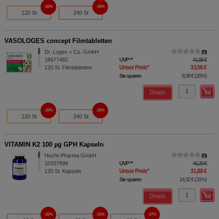
20%
33%
120 St
240 St
VASOLOGES concept Filmtabletten
Dr. Loges + Co. GmbH
0
18677482
UVP
**
41,95 €
Unser Preis
*
33,56 €
120
St
Filmtabletten
Sie sparen
8,39 €
(
20%
)
Details
20%
20%
120 St
240 St
VITAMIN K2 100 µg GPH Kapseln
Hecht-Pharma GmbH
0
10337999
UVP
**
46,20 €
Unser Preis
*
31,88 €
120
St
Kapseln
Sie sparen
14,32 €
(
31%
)
Details
20%
31%
27%