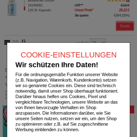
Biotanicals GmbH
1
18189682
UVP
**
32,90 €
Unser Preis
*
26,32 €
120
St
Kapseln
Sie sparen
6,58 €
(
20%
)
Details
pro Seite
COOKIE-EINSTELLUNGEN
Wir schützen Ihre Daten!
0800-10 11 422
Für die ordnungsgemäße Funktion unserer Website
gebührenfreie Rufnummer
(z.B. Navigation, Warenkorb, Kundenkonto) setzen
Versandkostenfrei
wir so genannte Cookies ein. Diese sind technisch
notwendig, damit unser Shop überhaupt funktioniert.
innerhalb Deutschlands bei einem
Mindestbestellwert von 13,99 Euro oder bei
Darüber hinaus helfen uns Cookies, Pixel und
Einsendung eines Kassenrezeptes
vergleichbare Technologien, unsere Website an das
von Ihnen bevorzugte Verhalten im Shop
Bewertung
anzupassen. Die Informationen darüber, wie Sie
unsere Seiten nutzen, setzen wir ein, um den Shop
zu optimieren oder z.B. auf Sie zugeschnittene
Werbung einblenden zu können.