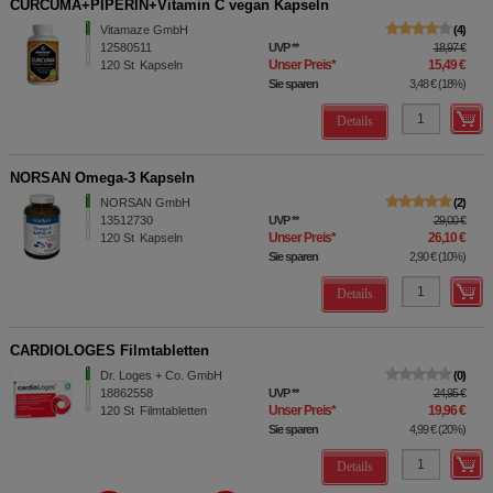
CURCUMA+PIPERIN+Vitamin C vegan Kapseln
Vitamaze GmbH
4
12580511
UVP
**
18,97 €
Unser Preis
*
15,49 €
120
St
Kapseln
Sie sparen
3,48 €
(
18%
)
Details
NORSAN Omega-3 Kapseln
NORSAN GmbH
2
13512730
UVP
**
29,00 €
Unser Preis
*
26,10 €
120
St
Kapseln
Sie sparen
2,90 €
(
10%
)
Details
CARDIOLOGES Filmtabletten
Dr. Loges + Co. GmbH
0
18862558
UVP
**
24,95 €
Unser Preis
*
19,96 €
120
St
Filmtabletten
Sie sparen
4,99 €
(
20%
)
Details