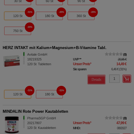
30 St
60 St
90 St
31%
20%
20%
120 St
180 St
360 St
20%
750 St
HERZ INTAKT mit Kalium+Magnesium+B-Vitamine Tabl.
Avitale GmbH
0
18219325
UVP
**
20,95 €
Unser Preis
*
14,49 €
120
St
Tabletten
Sie sparen
6,46 €
(
31%
)
Details
31%
31%
120 St
180 St
MINDALIN Rote Power Kautabletten
PharmaSGP GmbH
0
Unser Preis
*
47,99 €
20217807
120
St
Kautabletten
MHD:
08/2027