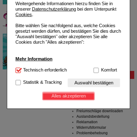
Weitergehende Informationen hierzu finden Sie in
unserer
Datenschutzerklärung
bei dem Unterpunkt
Cookies
.
Bitte wählen Sie nachfolgend aus, welche Cookies
gesetzt werden dürfen, und bestätigen Sie dies durch
"Auswahl bestätigen" oder akzeptieren Sie alle
Cookies durch "Alles akzeptieren":
Mehr Information
Technisch Notwendig:
Technisch erforderlich
Hierbei handelt es sich um
Komfort
Cookies, die für die Grundfunktionen unserer
Bestellung
Website notwendig sind (z.B. Navigation, Warenkorb,
Statistik & Tracking
Auswahl bestätigen
Hilfe zur Anmeldung
Kundenkonto), weshalb auf diese nicht verzichtet
Hilfe zum Bestellvorgang
werden kann.
Zahlungsmöglichkeiten
Alles akzeptieren
Rezepte einlösen
Komfort:
Diese Cookies werden genutzt um das
Freiumschläge anfordern
Einkaufserlebnis noch ansprechender zu gestalten,
Freiumschläge downloaden
beispielsweise für die Wiedererkennung des
Auslandsbestellung
Besuchers oder unsere Seite an bevorzugte
Reklamation
Verhaltensweisen (z.B. Spracheinstellung)
Widerrufsformular
anzupassen. Komfort-Cookies ermöglichen es uns
Problembehebung
auch auf Ihre Bedürfnisse zugeschrittene Inhalte