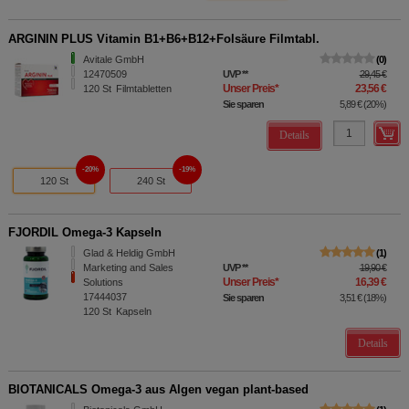
ARGININ PLUS Vitamin B1+B6+B12+Folsäure Filmtabl.
Avitale GmbH
0
12470509
UVP
**
29,45 €
Unser Preis
*
23,56 €
120
St
Filmtabletten
Sie sparen
5,89 €
(
20%
)
Details
20%
19%
120 St
240 St
FJORDIL Omega-3 Kapseln
Glad & Heldig GmbH
1
Marketing and Sales
UVP
**
19,90 €
Unser Preis
*
16,39 €
Solutions
17444037
Sie sparen
3,51 €
(
18%
)
120
St
Kapseln
Details
BIOTANICALS Omega-3 aus Algen vegan plant-based