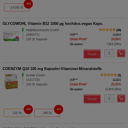
35%
2X180 St
GLYCOWOHL Vitamin B12 1000 µg hochdos.vegan Kaps.
Heilpflanzenwohl GmbH
44
18904771
UVP
**
32,95 €
Unser Preis
*
24,99 €
120
St
Kapseln
Sie sparen
7,96 €
(
24%
)
Details
COENZYM Q10 100 mg Kapseln+Vitamine+Mineralstoffe
Avitale GmbH
1
14217720
UVP
**
32,95 €
Unser Preis
*
21,55 €
120
St
Kapseln
Sie sparen
11,40 €
(
35%
)
Details
35%
36%
120 St
240 St