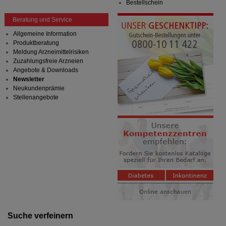
Bestellschein
anzuzeigen und unser Partnerprogramm zu
betreiben.
Beratung und Service
Statistik & Tracking:
Hierüber lassen sich
Allgemeine Information
Informationen über die Art und Weise der Nutzung
Produktberatung
unserer Website sammeln, mit deren Hilfe wir unsere
Meldung Arzneimittelrisiken
Website weiter für Sie optimieren können, den Inhalt
Zuzahlungsfreie Arzneien
auf unserer Website aber auch die Werbung auf
Angebote & Downloads
Drittseiten möglichst relevant für Sie zu gestalten.
Newsletter
Bitte beachten Sie, dass Daten hierfür teilweise an
Neukundenprämie
Dritte wie z.B. Google oder soziale Medien
Stellenangebote
übertragen werden.
Suche verfeinern