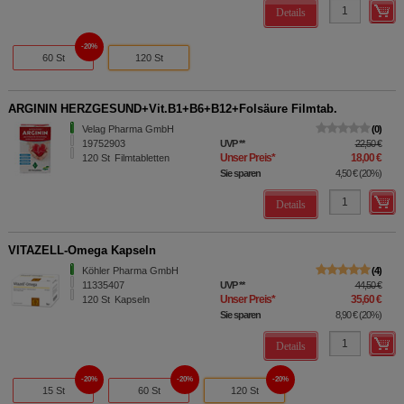
Details
20%
60 St
120 St
ARGININ HERZGESUND+Vit.B1+B6+B12+Folsäure Filmtab.
Velag Pharma GmbH
0
19752903
UVP
**
22,50 €
Unser Preis
*
18,00 €
120
St
Filmtabletten
Sie sparen
4,50 €
(
20%
)
Details
VITAZELL-Omega Kapseln
Köhler Pharma GmbH
4
11335407
UVP
**
44,50 €
Unser Preis
*
35,60 €
120
St
Kapseln
Sie sparen
8,90 €
(
20%
)
Details
20%
20%
20%
15 St
60 St
120 St