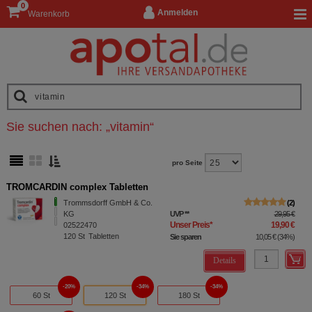
0
Anmelden
Warenkorb
Sie suchen nach:
„
vitamin
“
pro Seite
TROMCARDIN complex Tabletten
Trommsdorff GmbH & Co.
2
KG
UVP
**
29,95 €
Unser Preis
*
19,90 €
02522470
120
St
Tabletten
Sie sparen
10,05 €
(
34%
)
Details
20%
34%
34%
60 St
120 St
180 St