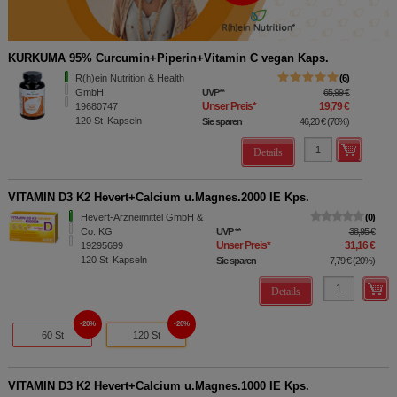
KURKUMA 95% Curcumin+Piperin+Vitamin C vegan Kaps.
R(h)ein Nutrition & Health
6
GmbH
UVP
**
65,99 €
Unser Preis
*
19,79 €
19680747
120
St
Kapseln
Sie sparen
46,20 €
(
70%
)
Details
VITAMIN D3 K2 Hevert+Calcium u.Magnes.2000 IE Kps.
Hevert-Arzneimittel GmbH &
0
Co. KG
UVP
**
38,95 €
Unser Preis
*
31,16 €
19295699
120
St
Kapseln
Sie sparen
7,79 €
(
20%
)
Details
20%
20%
60 St
120 St
VITAMIN D3 K2 Hevert+Calcium u.Magnes.1000 IE Kps.