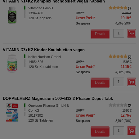
VITAMIN K1+K2 Komplex hochdosiert vegan Kapseln
Vitamaze GmbH
3
13947480
UVP
**
23,97 €
Unser Preis
*
19,18 €
120
St
Kapseln
Sie sparen
4,79 €
(
20%
)
Details
VITAMIN D3+K2 Kinder Kautabletten vegan
Kolbe Nutrition GmbH
2
14854326
UVP
**
15,95 €
Unser Preis
*
11,15 €
120
St
Kautabletten
Sie sparen
4,80 €
(
30%
)
Details
DOPPELHERZ Magnesium 500+B12 2-Phasen Depot Tabl.
Queisser Pharma GmbH &
0
Co. KG
UVP
**
15,95 €
Unser Preis
*
12,76 €
19117302
120
St
Tabletten
Sie sparen
3,19 €
(
20%
)
Details