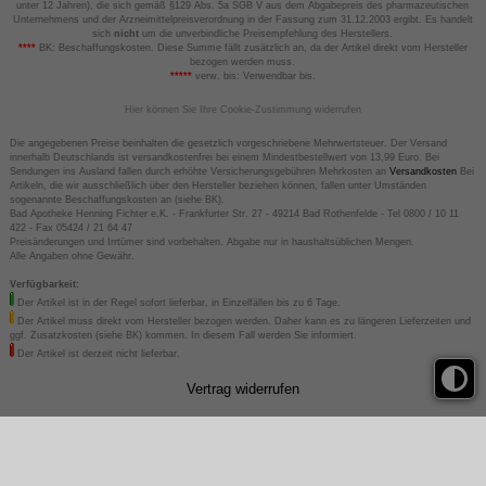
unter 12 Jahren), die sich gemäß §129 Abs. 5a SGB V aus dem Abgabepreis des pharmazeutischen
Unternehmens und der Arzneimittelpreisverordnung in der Fassung zum 31.12.2003 ergibt. Es handelt
sich
nicht
um die unverbindliche Preisempfehlung des Herstellers.
****
BK: Beschaffungskosten. Diese Summe fällt zusätzlich an, da der Artikel direkt vom Hersteller
bezogen werden muss.
*****
verw. bis: Verwendbar bis.
Hier können Sie Ihre Cookie-Zustimmung widerrufen
Die angegebenen Preise beinhalten die gesetzlich vorgeschriebene Mehrwertsteuer. Der Versand
innerhalb Deutschlands ist versandkostenfrei bei einem Mindestbestellwert von 13,99 Euro. Bei
Sendungen ins Ausland fallen durch erhöhte Versicherungsgebühren Mehrkosten an
Versandkosten
Bei
Artikeln, die wir ausschließlich über den Hersteller beziehen können, fallen unter Umständen
sogenannte Beschaffungskosten an (siehe BK).
Bad Apotheke Henning Fichter e.K. - Frankfurter Str. 27 - 49214 Bad Rothenfelde - Tel 0800 / 10 11
422 - Fax 05424 / 21 64 47
Preisänderungen und Irrtümer sind vorbehalten. Abgabe nur in haushaltsüblichen Mengen.
Alle Angaben ohne Gewähr.
Verfügbarkeit:
Der Artikel ist in der Regel sofort lieferbar, in Einzelfällen bis zu 6 Tage.
Der Artikel muss direkt vom Hersteller bezogen werden. Daher kann es zu längeren Lieferzeiten und
ggf. Zusatzkosten (siehe BK) kommen. In diesem Fall werden Sie informiert.
Der Artikel ist derzeit nicht lieferbar.
Vertrag widerrufen