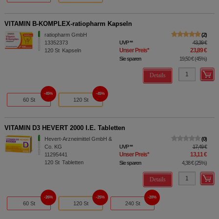
VITAMIN B-KOMPLEX-ratiopharm Kapseln
ratiopharm GmbH
2
13352373
UVP
**
43,39 €
Unser Preis
*
23,89 €
120
St
Kapseln
Sie sparen
19,50 €
(
45%
)
Details
45%
45%
60 St
120 St
VITAMIN D3 HEVERT 2000 I.E. Tabletten
Hevert-Arzneimittel GmbH &
0
Co. KG
UVP
**
17,49 €
Unser Preis
*
13,11 €
11295441
120
St
Tabletten
Sie sparen
4,38 €
(
25%
)
Details
26%
25%
20%
60 St
120 St
240 St