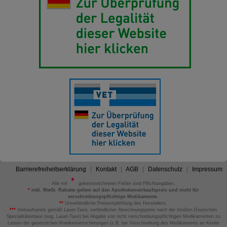
Barrierefreiheitserklärung
Kontakt
AGB
Datenschutz
Impressum
Alle mit
gekennzeichneten Felder sind Pflichtangaben.
*
inkl. MwSt. Rabatte gelten auf den Apothekenverkaufspreis und nicht für
verschreibungspflichtige Medikamente.
**
Unverbindliche Preisempfehlung des Herstellers.
***
Verkaufspreis gemäß Lauer-Taxe; verbindlicher Abrechnungspreis nach der Großen Deutschen
Spezialitätentaxe (sog. Lauer-Taxe) bei Abgabe von nicht verschreibungspflichtigen Medikamenten zu
Lasten der gesetzlichen Krankenversicherungen (z.B. bei Verschreibung des Medikaments an Kinder