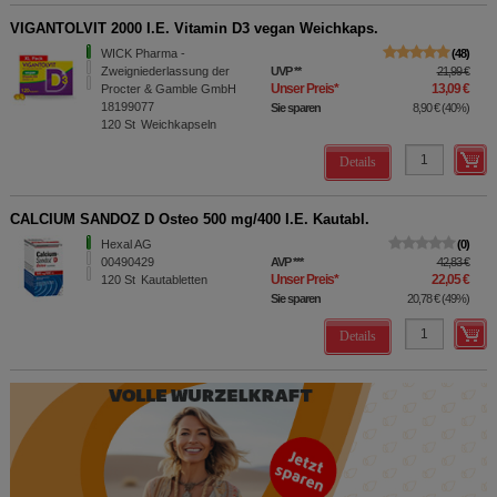
VIGANTOLVIT 2000 I.E. Vitamin D3 vegan Weichkaps.
WICK Pharma -
48
Zweigniederlassung der
UVP
**
21,99 €
Unser Preis
*
13,09 €
Procter & Gamble GmbH
18199077
Sie sparen
8,90 €
(
40%
)
120
St
Weichkapseln
Details
CALCIUM SANDOZ D Osteo 500 mg/400 I.E. Kautabl.
Hexal AG
0
00490429
AVP
***
42,83 €
Unser Preis
*
22,05 €
120
St
Kautabletten
Sie sparen
20,78 €
(
49%
)
Details