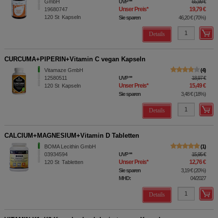
GmbH
UVP
**
65,99 €
Unser Preis
*
19,79 €
19680747
120
St
Kapseln
Sie sparen
46,20 €
(
70%
)
Details
CURCUMA+PIPERIN+Vitamin C vegan Kapseln
Vitamaze GmbH
4
12580511
UVP
**
18,97 €
Unser Preis
*
15,49 €
120
St
Kapseln
Sie sparen
3,48 €
(
18%
)
Details
CALCIUM+MAGNESIUM+Vitamin D Tabletten
BOMA Lecithin GmbH
1
03934594
UVP
**
15,95 €
Unser Preis
*
12,76 €
120
St
Tabletten
Sie sparen
3,19 €
(
20%
)
MHD:
04/2027
Details