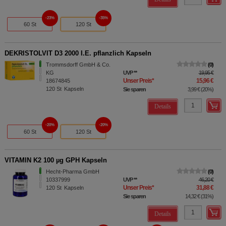
23%
35%
60 St
120 St
DEKRISTOLVIT D3 2000 I.E. pflanzlich Kapseln
Trommsdorff GmbH & Co.
0
KG
UVP
**
19,95 €
Unser Preis
*
15,96 €
18674845
120
St
Kapseln
Sie sparen
3,99 €
(
20%
)
Details
20%
20%
60 St
120 St
VITAMIN K2 100 µg GPH Kapseln
Hecht-Pharma GmbH
0
10337999
UVP
**
46,20 €
Unser Preis
*
31,88 €
120
St
Kapseln
Sie sparen
14,32 €
(
31%
)
Details