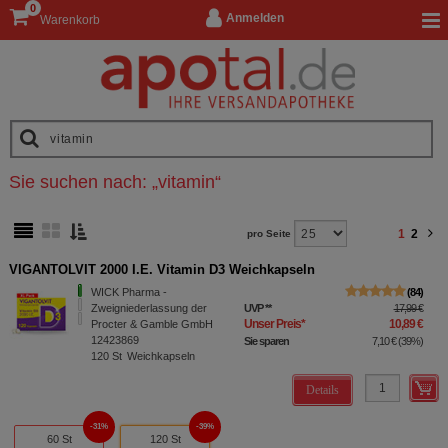
0
Anmelden
Warenkorb
Sie suchen nach:
„
vitamin
“
1
2
pro Seite
VIGANTOLVIT 2000 I.E. Vitamin D3 Weichkapseln
WICK Pharma -
84
Zweigniederlassung der
UVP
**
17,99 €
Unser Preis
*
10,89 €
Procter & Gamble GmbH
12423869
Sie sparen
7,10 €
(
39%
)
120
St
Weichkapseln
Details
31%
39%
60 St
120 St