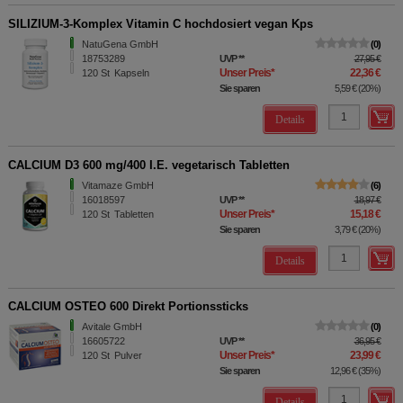
SILIZIUM-3-Komplex Vitamin C hochdosiert vegan Kps
NatuGena GmbH
0
18753289
UVP
**
27,95 €
Unser Preis
*
22,36 €
120
St
Kapseln
Sie sparen
5,59 €
(
20%
)
Details
CALCIUM D3 600 mg/400 I.E. vegetarisch Tabletten
Vitamaze GmbH
6
16018597
UVP
**
18,97 €
Unser Preis
*
15,18 €
120
St
Tabletten
Sie sparen
3,79 €
(
20%
)
Details
CALCIUM OSTEO 600 Direkt Portionssticks
Avitale GmbH
0
16605722
UVP
**
36,95 €
Unser Preis
*
23,99 €
120
St
Pulver
Sie sparen
12,96 €
(
35%
)
Details