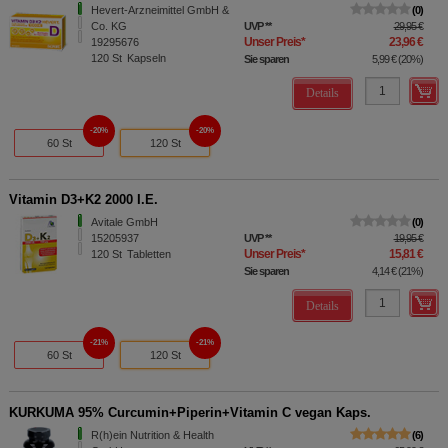
Hevert-Arzneimittel GmbH &
0
Co. KG
UVP
**
29,95 €
Unser Preis
*
23,96 €
19295676
120
St
Kapseln
Sie sparen
5,99 €
(
20%
)
Details
20%
20%
60 St
120 St
Vitamin D3+K2 2000 I.E.
Avitale GmbH
0
15205937
UVP
**
19,95 €
Unser Preis
*
15,81 €
120
St
Tabletten
Sie sparen
4,14 €
(
21%
)
Details
21%
21%
60 St
120 St
KURKUMA 95% Curcumin+Piperin+Vitamin C vegan Kaps.
R(h)ein Nutrition & Health
6