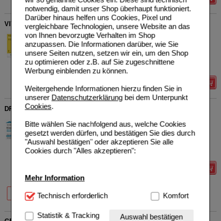
notwendig, damit unser Shop überhaupt funktioniert.
Darüber hinaus helfen uns Cookies, Pixel und
VITAMIN D3+K2 Pflüger PUR 1.000 I.E./75 µg Kapseln
vergleichbare Technologien, unsere Website an das
von Ihnen bevorzugte Verhalten im Shop
Homöopathisches
36
Laboratorium Alexander
UVP
**
27,50 €
anzupassen. Die Informationen darüber, wie Sie
Unser Preis
*
22,00 €
Pflüger GmbH & Co. KG
unsere Seiten nutzen, setzen wir ein, um den Shop
19160841
Sie sparen
5,50 €
(
20%
)
zu optimieren oder z.B. auf Sie zugeschnittene
120
St
Kapseln
Werbung einblenden zu können.
Details
Weitergehende Informationen hierzu finden Sie in
unserer
Datenschutzerklärung
bei dem Unterpunkt
Cookies
.
DR.BÖHM Knorpel & Knochen Tabletten
Apomedica Pharmazeutische
0
Bitte wählen Sie nachfolgend aus, welche Cookies
Produkte GmbH
UVP
**
54,90 €
gesetzt werden dürfen, und bestätigen Sie dies durch
Unser Preis
*
43,92 €
19267208
"Auswahl bestätigen" oder akzeptieren Sie alle
120
St
Tabletten
Sie sparen
10,98 €
(
20%
)
Cookies durch "Alles akzeptieren":
MHD:
06/2027
Details
Mehr Information
20%
20%
60 St
120 St
Technisch Notwendig:
Technisch erforderlich
Hierbei handelt es sich um
Komfort
Cookies, die für die Grundfunktionen unserer
Website notwendig sind (z.B. Navigation, Warenkorb,
Statistik & Tracking
Auswahl bestätigen