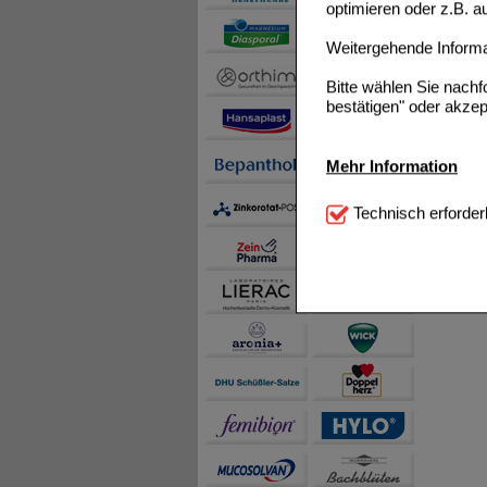
optimieren oder z.B. 
Weitergehende Informat
Bitte wählen Sie nach
bestätigen" oder akzep
Mehr Information
Technisch Notwendi
Technisch erforder
notwendig sind (z.B. N
Komfort:
Diese Cookie
beispielsweise für di
Spracheinstellung) an
Inhalte anzuzeigen un
Statistik & Tracking:
H
sammeln, mit deren Hil
auch die Werbung auf Dr
teilweise an Dritte wi