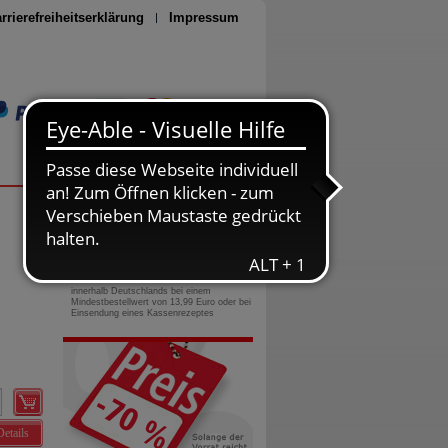
rrierefreiheitserklärung
Impressum
Seite drucken
0800-10 11 422
gebührenfreie Rufnummer
Versandkostenfrei
innerhalb Deutschlands bei einem
Mindestbestellwert von 13,99 Euro oder bei
Einsendung eines Kassenrezeptes
Details