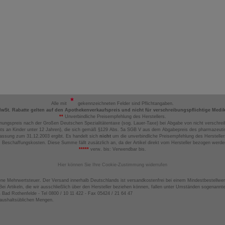
Alle mit
gekennzeichneten Felder sind Pflichtangaben.
MwSt. Rabatte gelten auf den Apothekenverkaufspreis und nicht für verschreibungspflichtige Medi
**
Unverbindliche Preisempfehlung des Herstellers.
nungspreis nach der Großen Deutschen Spezialitätentaxe (sog. Lauer-Taxe) bei Abgabe von nicht verschrei
ts an Kinder unter 12 Jahren), die sich gemäß §129 Abs. 5a SGB V aus dem Abgabepreis des pharmazeutis
assung zum 31.12.2003 ergibt. Es handelt sich
nicht
um die unverbindliche Preisempfehlung des Hersteller
 Beschaffungskosten. Diese Summe fällt zusätzlich an, da der Artikel direkt vom Hersteller bezogen werd
*****
verw. bis: Verwendbar bis.
Hier können Sie Ihre Cookie-Zustimmung widerrufen
ene Mehrwertsteuer. Der Versand innerhalb Deutschlands ist versandkostenfrei bei einem Mindestbestellwer
ei Artikeln, die wir ausschließlich über den Hersteller beziehen können, fallen unter Umständen sogenann
4 Bad Rothenfelde - Tel 0800 / 10 11 422 - Fax 05424 / 21 64 47
haushaltsüblichen Mengen.