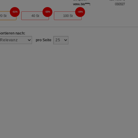
verw. bis*****:
03/2027
61%
53%
44%
20 St
40 St
100 St
Sortieren nach:
pro Seite