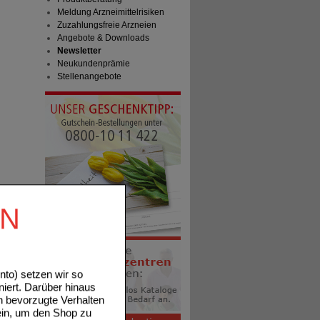
Meldung Arzneimittelrisiken
Zuzahlungsfreie Arzneien
Angebote & Downloads
Newsletter
Neukundenprämie
Stellenangebote
EN
to) setzen wir so
niert. Darüber hinaus
n bevorzugte Verhalten
ein, um den Shop zu