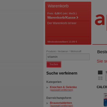
Warenkorb
Preis:
0,00 €
(inkl. MwSt.)
Warenkorb/Kasse
Der Warenkorb ist leer
Mindestbestellwert 13,99 €
Best
Produkt / Anbieter / Wirkstoff
Sie 
Suchen
Suche verfeinern
Kategorien
CALCIU
Knochen & Gelenke
(auswahl entfernen)
Darreichungsform
Brausetabletten
(auswahl entfernen)