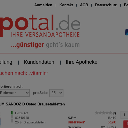
Anmelden
Kontakt
AGB
Datenschutz
Ba
ellung
Kundendaten
Ihre Apotheke
suchen nach:
„
vitamin
“
Sortieren nach:
pro Seite
M SANDOZ D Osteo Brausetabletten
Hexal AG
0
02340148
AVP
***
13,44 €
Unser Preis
*
5,19 €
20
St
Brausetabletten
Sie sparen
8,25 €
(
61%
)