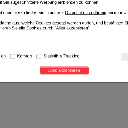
auf Sie zugeschnittene Werbung einblenden zu können.
ionen hierzu finden Sie in unserer
Datenschutzerklärung
bei dem Un
folgend aus, welche Cookies gesetzt werden dürfen, und bestätigen S
tieren Sie alle Cookies durch "Alles akzeptieren":
g:
Hierbei handelt es sich um Cookies, die für die Grundfunktionen u
lich
Komfort
Statistik & Tracking
avigation, Warenkorb, Kundenkonto), weshalb auf diese nicht verzich
s werden genutzt um das Einkaufserlebnis noch ansprechender zu g
Alles akzeptieren
e Wiedererkennung des Besuchers oder unsere Seite an bevorzugte Ve
zupassen. Komfort-Cookies ermöglichen es uns auch auf Ihre Bedürf
d unser Partnerprogramm zu betreiben.
ierüber lassen sich Informationen über die Art und Weise der Nutzu
fe wir unsere Website weiter für Sie optimieren können, den Inhalt a
ittseiten möglichst relevant für Sie zu gestalten. Bitte beachten Sie
e z.B. Google oder soziale Medien übertragen werden.