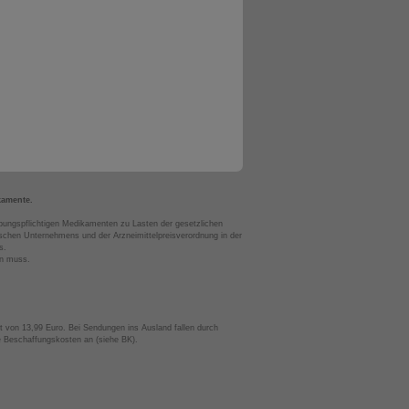
kamente.
bungspflichtigen Medikamenten zu Lasten der gesetzlichen
chen Unternehmens und der Arzneimittelpreisverordnung in der
s.
en muss.
t von 13,99 Euro. Bei Sendungen ins Ausland fallen durch
te Beschaffungskosten an (siehe BK).