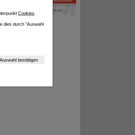
terpunkt
Cookies
.
ie dies durch "Auswahl
nserer Website
Auswahl bestätigen
tet werden kann.
estalten,
rhaltensweisen (z.B.
nisse zugeschrittene
ng unserer Website
uf unserer Website aber
, dass Daten hierfür