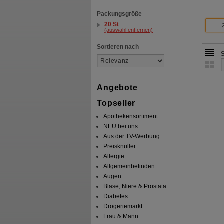
Packungsgröße
20 St
(auswahl entfernen)
Sortieren nach
Angebote
Topseller
Apothekensortiment
NEU bei uns
Aus der TV-Werbung
Preisknüller
Allergie
Allgemeinbefinden
Augen
Blase, Niere & Prostata
Diabetes
Drogeriemarkt
Frau & Mann