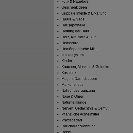
Fuß- & Nagelpilz
Geschenkideen
Grippale Infekte & Erkältung
Haare & Nägel
Hausapotheke
Heilung der Haut
Herz, Kreislauf & Blut
Homecare
Homöopathische Mittel
Immunsystem
Kinder
Knochen, Muskeln & Gelenke
Kosmetik
Magen, Darm & Leber
Markenshops
Nahrungsergänzung
Nase & Ohren
Naturheilkunde
Nerven, Gedächtnis & Gemüt
Pflanzliche Arzneimittel
Praxisbedarf
Raucherentwöhnung
Reise