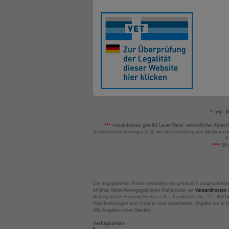
*
inkl. 
***
Verkaufspreis gemäß Lauer-Taxe; verbindlicher Abrech
Krankenversicherungen (z.B. bei Verschreibung des Medikamen
F
****
BK:
Die angegebenen Preise beinhalten die gesetzlich vorgeschrieb
erhöhte Versicherungsgebühren Mehrkosten an
Versandkosten
B
Bad Apotheke Henning Fichter e.K. - Frankfurter Str. 27 - 4921
Preisänderungen und Irrtümer sind vorbehalten. Abgabe nur in 
Alle Angaben ohne Gewähr.
Verfügbarkeit: