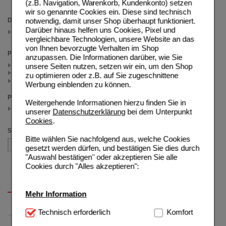
(z.B. Navigation, Warenkorb, Kundenkonto) setzen
(auswahl entfernen)
wir so genannte Cookies ein. Diese sind technisch
notwendig, damit unser Shop überhaupt funktioniert.
Darreichungsform
Darüber hinaus helfen uns Cookies, Pixel und
Filmtabletten
(auswahl entfernen)
vergleichbare Technologien, unsere Website an das
von Ihnen bevorzugte Verhalten im Shop
Packungsgröße
anzupassen. Die Informationen darüber, wie Sie
30 St (2)
unsere Seiten nutzen, setzen wir ein, um den Shop
60 St (1)
zu optimieren oder z.B. auf Sie zugeschnittene
12 St (1)
Werbung einblenden zu können.
Preis
Weitergehende Informationen hierzu finden Sie in
1.00 - 9.99
unserer
Datenschutzerklärung
bei dem Unterpunkt
(auswahl entfernen)
Cookies
.
Sortieren nach
Bitte wählen Sie nachfolgend aus, welche Cookies
gesetzt werden dürfen, und bestätigen Sie dies durch
"Auswahl bestätigen" oder akzeptieren Sie alle
Cookies durch "Alles akzeptieren":
Mehr Information
Technisch Notwendig:
Technisch erforderlich
Hierbei handelt es sich um
Komfort
Cookies, die für die Grundfunktionen unserer