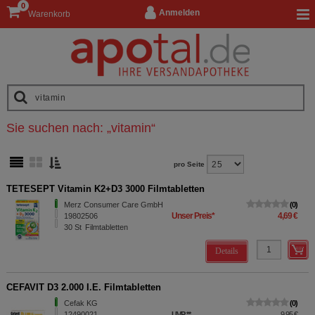
0
Anmelden
Warenkorb
Sie suchen nach:
„
vitamin
“
pro Seite
TETESEPT Vitamin K2+D3 3000 Filmtabletten
Merz Consumer Care GmbH
0
Unser Preis
*
4,69 €
19802506
30
St
Filmtabletten
Details
CEFAVIT D3 2.000 I.E. Filmtabletten
Cefak KG
0
12490021
UVP
**
9,95 €