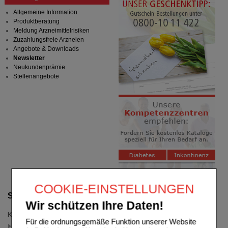
Allgemeine Information
Produktberatung
Meldung Arzneimittelrisiken
Zuzahlungsfreie Arzneien
Angebote & Downloads
Newsletter
Neukundenprämie
Stellenangebote
COOKIE-EINSTELLUNGEN
Suche verfeinern
Wir schützen Ihre Daten!
Kategorien
Für die ordnungsgemäße Funktion unserer Website
Knochen & Gelenke