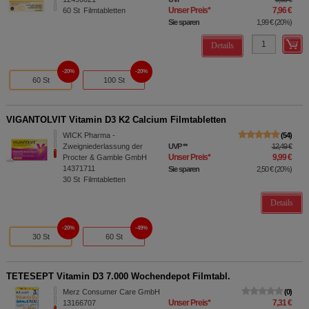
Unser Preis
*
7,96 €
60
St
Filmtabletten
Sie sparen
1,99 €
(
20%
)
Details
20%
20%
60 St
100 St
VIGANTOLVIT Vitamin D3 K2 Calcium Filmtabletten
WICK Pharma -
54
Zweigniederlassung der
UVP
**
12,49 €
Unser Preis
*
9,99 €
Procter & Gamble GmbH
14371711
Sie sparen
2,50 €
(
20%
)
30
St
Filmtabletten
Details
20%
49%
30 St
60 St
TETESEPT Vitamin D3 7.000 Wochendepot Filmtabl.
Merz Consumer Care GmbH
0
Unser Preis
*
7,31 €
13166707