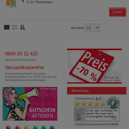
12
St
Filmtabletten
Details
pro Seite
0800-10 11 422
gebührenfreie Rufnummer
Versandkostenfrei
innerhalb Deutschlands bei einem
Mindestbestellwert von 13,99 Euro oder bei
Einsendung eines Kassenrezeptes
Bewertung