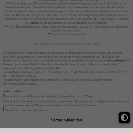
***
Verkaufspreis gemäß Lauer-Taxe; verbindlicher Abrechnungspreis nach der Großen Deutschen
Spezialitätentaxe (sog. Lauer-Taxe) bei Abgabe von nicht verschreibungspflichtigen Medikamenten zu
Lasten der gesetzlichen Krankenversicherungen (z.B. bei Verschreibung des Medikaments an Kinder
unter 12 Jahren), die sich gemäß §129 Abs. 5a SGB V aus dem Abgabepreis des pharmazeutischen
Unternehmens und der Arzneimittelpreisverordnung in der Fassung zum 31.12.2003 ergibt. Es handelt
sich
nicht
um die unverbindliche Preisempfehlung des Herstellers.
****
BK: Beschaffungskosten. Diese Summe fällt zusätzlich an, da der Artikel direkt vom Hersteller
bezogen werden muss.
*****
verw. bis: Verwendbar bis.
Hier können Sie Ihre Cookie-Zustimmung widerrufen
Die angegebenen Preise beinhalten die gesetzlich vorgeschriebene Mehrwertsteuer. Der Versand
innerhalb Deutschlands ist versandkostenfrei bei einem Mindestbestellwert von 13,99 Euro. Bei
Sendungen ins Ausland fallen durch erhöhte Versicherungsgebühren Mehrkosten an
Versandkosten
Bei
Artikeln, die wir ausschließlich über den Hersteller beziehen können, fallen unter Umständen
sogenannte Beschaffungskosten an (siehe BK).
Bad Apotheke Henning Fichter e.K. - Frankfurter Str. 27 - 49214 Bad Rothenfelde - Tel 0800 / 10 11
422 - Fax 05424 / 21 64 47
Preisänderungen und Irrtümer sind vorbehalten. Abgabe nur in haushaltsüblichen Mengen.
Alle Angaben ohne Gewähr.
Verfügbarkeit:
Der Artikel ist in der Regel sofort lieferbar, in Einzelfällen bis zu 6 Tage.
Der Artikel muss direkt vom Hersteller bezogen werden. Daher kann es zu längeren Lieferzeiten und
ggf. Zusatzkosten (siehe BK) kommen. In diesem Fall werden Sie informiert.
Der Artikel ist derzeit nicht lieferbar.
Vertrag widerrufen