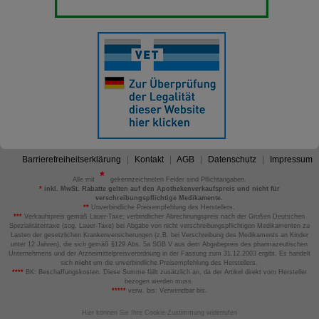
Barrierefreiheitserklärung
Kontakt
AGB
Datenschutz
Impressum
Alle mit
gekennzeichneten Felder sind Pflichtangaben.
*
inkl. MwSt. Rabatte gelten auf den Apothekenverkaufspreis und nicht für
verschreibungspflichtige Medikamente.
**
Unverbindliche Preisempfehlung des Herstellers.
***
Verkaufspreis gemäß Lauer-Taxe; verbindlicher Abrechnungspreis nach der Großen Deutschen
Spezialitätentaxe (sog. Lauer-Taxe) bei Abgabe von nicht verschreibungspflichtigen Medikamenten zu
Lasten der gesetzlichen Krankenversicherungen (z.B. bei Verschreibung des Medikaments an Kinder
unter 12 Jahren), die sich gemäß §129 Abs. 5a SGB V aus dem Abgabepreis des pharmazeutischen
Unternehmens und der Arzneimittelpreisverordnung in der Fassung zum 31.12.2003 ergibt. Es handelt
sich
nicht
um die unverbindliche Preisempfehlung des Herstellers.
****
BK: Beschaffungskosten. Diese Summe fällt zusätzlich an, da der Artikel direkt vom Hersteller
bezogen werden muss.
*****
verw. bis: Verwendbar bis.
Hier können Sie Ihre Cookie-Zustimmung widerrufen