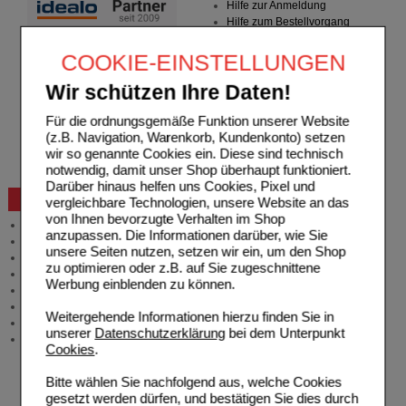
Hilfe zur Anmeldung
Hilfe zum Bestellvorgang
Zahlungsmöglichkeiten
Rezepte einlösen
COOKIE-EINSTELLUNGEN
Freiumschläge anfordern
Freiumschläge downloaden
Wir schützen Ihre Daten!
Auslandsbestellung
Für die ordnungsgemäße Funktion unserer Website
Reklamation
(z.B. Navigation, Warenkorb, Kundenkonto) setzen
Widerrufsformular
wir so genannte Cookies ein. Diese sind technisch
Problembehebung
notwendig, damit unser Shop überhaupt funktioniert.
Bestellschein
Darüber hinaus helfen uns Cookies, Pixel und
Beratung und Service
vergleichbare Technologien, unsere Website an das
von Ihnen bevorzugte Verhalten im Shop
Allgemeine Information
anzupassen. Die Informationen darüber, wie Sie
Produktberatung
unsere Seiten nutzen, setzen wir ein, um den Shop
Meldung Arzneimittelrisiken
zu optimieren oder z.B. auf Sie zugeschnittene
Zuzahlungsfreie Arzneien
Werbung einblenden zu können.
Angebote & Downloads
Newsletter
Weitergehende Informationen hierzu finden Sie in
Neukundenprämie
unserer
Datenschutzerklärung
bei dem Unterpunkt
Stellenangebote
Cookies
.
Bitte wählen Sie nachfolgend aus, welche Cookies
gesetzt werden dürfen, und bestätigen Sie dies durch