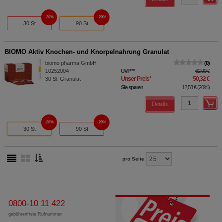
20%
20%
30 St
90 St
BIOMO Aktiv Knochen- und Knorpelnahrung Granulat
biomo pharma GmbH
0
10252004
UVP
**
62,90 €
Unser Preis
*
50,32 €
30
St
Granulat
Sie sparen
12,58 €
(
20%
)
Details
20%
20%
30 St
90 St
pro Seite
0800-10 11 422
gebührenfreie Rufnummer