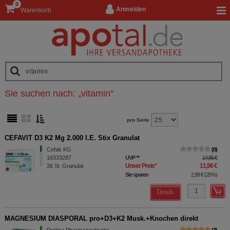
0
Anmelden
Warenkorb
Sie suchen nach:
„
vitamin
“
pro Seite
CEFAVIT D3 K2 Mg 2.000 I.E. Stix Granulat
Cefak KG
0
16333287
UVP
**
14,95 €
Unser Preis
*
11,96 €
36
St
Granulat
Sie sparen
2,99 €
(
20%
)
Details
MAGNESIUM DIASPORAL pro+D3+K2 Musk.+Knochen direkt