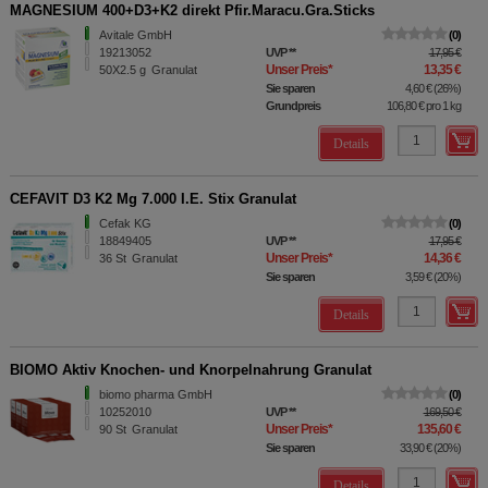
MAGNESIUM 400+D3+K2 direkt Pfir.Maracu.Gra.Sticks
Avitale GmbH
0
19213052
UVP
**
17,95 €
Unser Preis
*
13,35 €
50X2.5
g
Granulat
Sie sparen
4,60 €
(
26%
)
Grundpreis
106,80 €
pro 1 kg
Details
CEFAVIT D3 K2 Mg 7.000 I.E. Stix Granulat
Cefak KG
0
18849405
UVP
**
17,95 €
Unser Preis
*
14,36 €
36
St
Granulat
Sie sparen
3,59 €
(
20%
)
Details
BIOMO Aktiv Knochen- und Knorpelnahrung Granulat
biomo pharma GmbH
0
10252010
UVP
**
169,50 €
Unser Preis
*
135,60 €
90
St
Granulat
Sie sparen
33,90 €
(
20%
)
Details