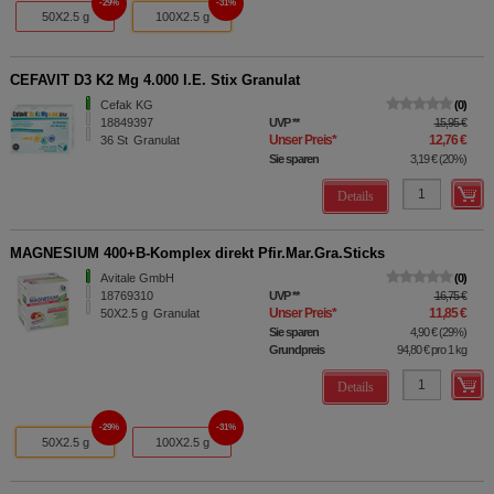
29%
31%
50X2.5 g
100X2.5 g
CEFAVIT D3 K2 Mg 4.000 I.E. Stix Granulat
Cefak KG
0
18849397
UVP
**
15,95 €
Unser Preis
*
12,76 €
36
St
Granulat
Sie sparen
3,19 €
(
20%
)
Details
MAGNESIUM 400+B-Komplex direkt Pfir.Mar.Gra.Sticks
Avitale GmbH
0
18769310
UVP
**
16,75 €
Unser Preis
*
11,85 €
50X2.5
g
Granulat
Sie sparen
4,90 €
(
29%
)
Grundpreis
94,80 €
pro 1 kg
Details
29%
31%
50X2.5 g
100X2.5 g