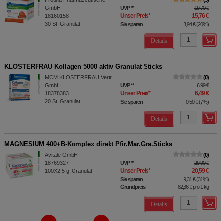
Protina Pharmazeutische
3
GmbH
UVP
**
19,70 €
Unser Preis
*
15,76 €
18160158
30
St
Granulat
Sie sparen
3,94 €
(
20%
)
Details
KLOSTERFRAU Kollagen 5000 aktiv Granulat Sticks
MCM KLOSTERFRAU Vertr.
0
GmbH
UVP
**
6,99 €
Unser Preis
*
6,49 €
18378383
20
St
Granulat
Sie sparen
0,50 €
(
7%
)
Details
MAGNESIUM 400+B-Komplex direkt Pfir.Mar.Gra.Sticks
Avitale GmbH
0
18769327
UVP
**
29,90 €
Unser Preis
*
20,59 €
100X2.5
g
Granulat
Sie sparen
9,31 €
(
31%
)
Grundpreis
82,36 €
pro 1 kg
Details