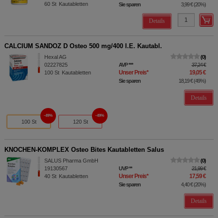
60
St
Kautabletten
Sie sparen
3,99 €
(
20%
)
Details
CALCIUM SANDOZ D Osteo 500 mg/400 I.E. Kautabl.
Hexal AG
0
02227825
AVP
***
37,24 €
Unser Preis
*
19,05 €
100
St
Kautabletten
Sie sparen
18,19 €
(
49%
)
Details
49%
49%
100 St
120 St
KNOCHEN-KOMPLEX Osteo Bites Kautabletten Salus
SALUS Pharma GmbH
0
19130567
UVP
**
21,99 €
Unser Preis
*
17,59 €
40
St
Kautabletten
Sie sparen
4,40 €
(
20%
)
Details