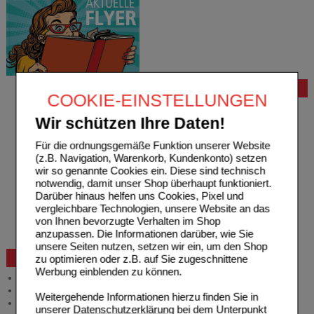
Bestellung
COOKIE-EINSTELLUNGEN
Hilfe zur Anmeldung
Wir schützen Ihre Daten!
Hilfe zum Bestellvorgang
Zahlungsmöglichkeiten
Für die ordnungsgemäße Funktion unserer Website
Rezepte einlösen
(z.B. Navigation, Warenkorb, Kundenkonto) setzen
Freiumschläge anfordern
wir so genannte Cookies ein. Diese sind technisch
Freiumschläge downloaden
notwendig, damit unser Shop überhaupt funktioniert.
Auslandsbestellung
Darüber hinaus helfen uns Cookies, Pixel und
Reklamation
vergleichbare Technologien, unsere Website an das
Widerrufsformular
von Ihnen bevorzugte Verhalten im Shop
Problembehebung
anzupassen. Die Informationen darüber, wie Sie
Bestellschein
unsere Seiten nutzen, setzen wir ein, um den Shop
zu optimieren oder z.B. auf Sie zugeschnittene
Beratung und Service
Werbung einblenden zu können.
Allgemeine Information
Produktberatung
Weitergehende Informationen hierzu finden Sie in
Meldung Arzneimittelrisiken
unserer
Datenschutzerklärung
bei dem Unterpunkt