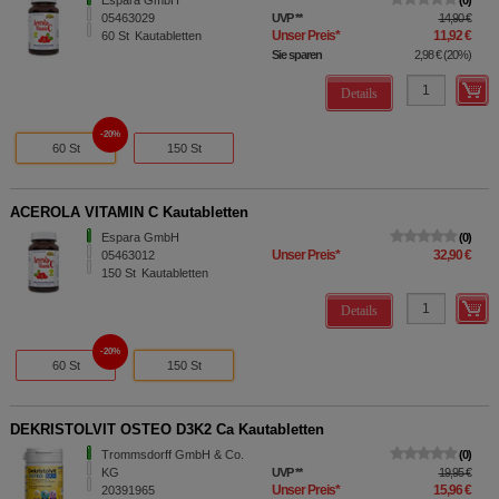
Espara GmbH
0
05463029
UVP
**
14,90 €
Unser Preis
*
11,92 €
60
St
Kautabletten
Sie sparen
2,98 €
(
20%
)
Details
20%
60 St
150 St
ACEROLA VITAMIN C Kautabletten
Espara GmbH
0
Unser Preis
*
32,90 €
05463012
150
St
Kautabletten
Details
20%
60 St
150 St
DEKRISTOLVIT OSTEO D3K2 Ca Kautabletten
Trommsdorff GmbH & Co.
0
KG
UVP
**
19,95 €
Unser Preis
*
15,96 €
20391965