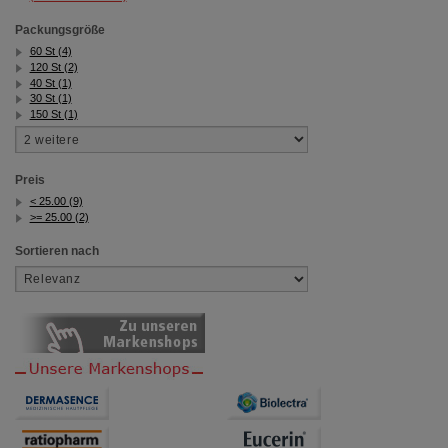
Packungsgröße
Statistik & Tracking:
Hierüber lassen sich
Informationen über die Art und Weise der Nutzung
60 St (4)
unserer Website sammeln, mit deren Hilfe wir unsere
120 St (2)
40 St (1)
Website weiter für Sie optimieren können, den Inhalt
30 St (1)
auf unserer Website aber auch die Werbung auf
150 St (1)
Drittseiten möglichst relevant für Sie zu gestalten.
Bitte beachten Sie, dass Daten hierfür teilweise an
Dritte wie z.B. Google oder soziale Medien
übertragen werden.
Preis
< 25.00 (9)
>= 25.00 (2)
Sortieren nach