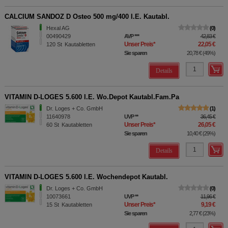
CALCIUM SANDOZ D Osteo 500 mg/400 I.E. Kautabl.
Hexal AG
0
00490429
AVP
***
42,83 €
Unser Preis
*
22,05 €
120
St
Kautabletten
Sie sparen
20,78 €
(
49%
)
Details
VITAMIN D-LOGES 5.600 I.E. Wo.Depot Kautabl.Fam.Pa
Dr. Loges + Co. GmbH
1
11640978
UVP
**
36,45 €
Unser Preis
*
26,05 €
60
St
Kautabletten
Sie sparen
10,40 €
(
29%
)
Details
VITAMIN D-LOGES 5.600 I.E. Wochendepot Kautabl.
Dr. Loges + Co. GmbH
0
10073661
UVP
**
11,96 €
Unser Preis
*
9,19 €
15
St
Kautabletten
Sie sparen
2,77 €
(
23%
)