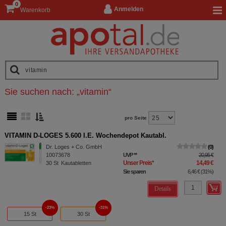
0
Anmelden
Warenkorb
Sie suchen nach:
„
vitamin
“
pro Seite
VITAMIN D-LOGES 5.600 I.E. Wochendepot Kautabl.
Dr. Loges + Co. GmbH
0
10073678
UVP
**
20,95 €
Unser Preis
*
14,49 €
30
St
Kautabletten
Sie sparen
6,46 €
(
31%
)
Details
23%
31%
15 St
30 St