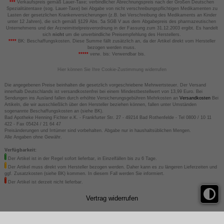
***
Verkaufspreis gemäß Lauer-Taxe; verbindlicher Abrechnungspreis nach der Großen Deutschen
Spezialitätentaxe (sog. Lauer-Taxe) bei Abgabe von nicht verschreibungspflichtigen Medikamenten zu
Lasten der gesetzlichen Krankenversicherungen (z.B. bei Verschreibung des Medikaments an Kinder
unter 12 Jahren), die sich gemäß §129 Abs. 5a SGB V aus dem Abgabepreis des pharmazeutischen
Unternehmens und der Arzneimittelpreisverordnung in der Fassung zum 31.12.2003 ergibt. Es handelt
sich
nicht
um die unverbindliche Preisempfehlung des Herstellers.
****
BK: Beschaffungskosten. Diese Summe fällt zusätzlich an, da der Artikel direkt vom Hersteller
bezogen werden muss.
*****
verw. bis: Verwendbar bis.
Hier können Sie Ihre Cookie-Zustimmung widerrufen
Die angegebenen Preise beinhalten die gesetzlich vorgeschriebene Mehrwertsteuer. Der Versand
innerhalb Deutschlands ist versandkostenfrei bei einem Mindestbestellwert von 13,99 Euro. Bei
Sendungen ins Ausland fallen durch erhöhte Versicherungsgebühren Mehrkosten an
Versandkosten
Bei
Artikeln, die wir ausschließlich über den Hersteller beziehen können, fallen unter Umständen
sogenannte Beschaffungskosten an (siehe BK).
Bad Apotheke Henning Fichter e.K. - Frankfurter Str. 27 - 49214 Bad Rothenfelde - Tel 0800 / 10 11
422 - Fax 05424 / 21 64 47
Preisänderungen und Irrtümer sind vorbehalten. Abgabe nur in haushaltsüblichen Mengen.
Alle Angaben ohne Gewähr.
Verfügbarkeit:
Der Artikel ist in der Regel sofort lieferbar, in Einzelfällen bis zu 6 Tage.
Der Artikel muss direkt vom Hersteller bezogen werden. Daher kann es zu längeren Lieferzeiten und
ggf. Zusatzkosten (siehe BK) kommen. In diesem Fall werden Sie informiert.
Der Artikel ist derzeit nicht lieferbar.
Vertrag widerrufen