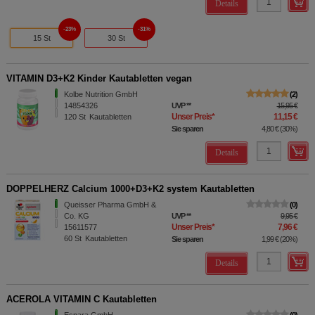
Details
23%
31%
15 St
30 St
VITAMIN D3+K2 Kinder Kautabletten vegan
Kolbe Nutrition GmbH
2
14854326
UVP
**
15,95 €
Unser Preis
*
11,15 €
120
St
Kautabletten
Sie sparen
4,80 €
(
30%
)
Details
DOPPELHERZ Calcium 1000+D3+K2 system Kautabletten
Queisser Pharma GmbH &
0
Co. KG
UVP
**
9,95 €
Unser Preis
*
7,96 €
15611577
60
St
Kautabletten
Sie sparen
1,99 €
(
20%
)
Details
ACEROLA VITAMIN C Kautabletten