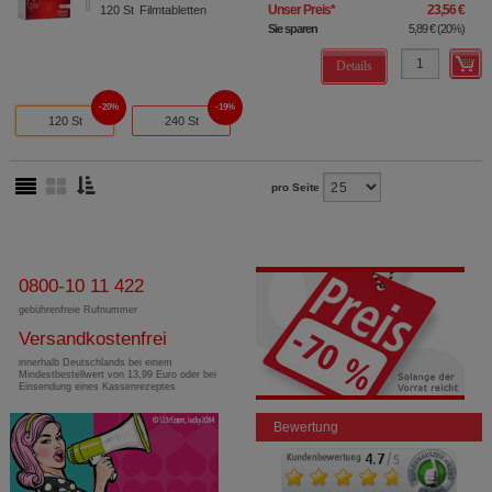
Unser Preis
*
23,56 €
120
St
Filmtabletten
Sie sparen
5,89 €
(
20%
)
Details
20%
19%
120 St
240 St
pro Seite
0800-10 11 422
gebührenfreie Rufnummer
Versandkostenfrei
innerhalb Deutschlands bei einem
Mindestbestellwert von 13,99 Euro oder bei
Einsendung eines Kassenrezeptes
Bewertung