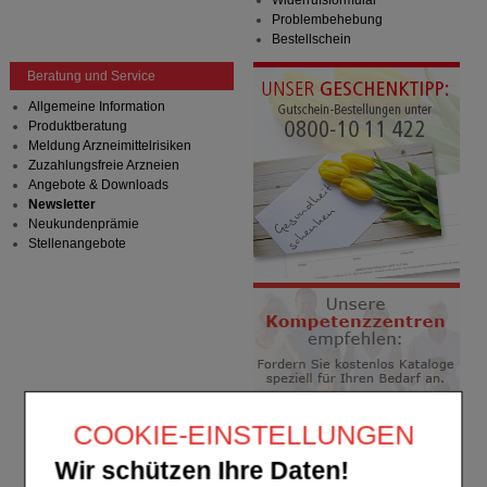
Widerrufsformular
Problembehebung
Bestellschein
Beratung und Service
Allgemeine Information
Produktberatung
Meldung Arzneimittelrisiken
Zuzahlungsfreie Arzneien
Angebote & Downloads
Newsletter
Neukundenprämie
Stellenangebote
COOKIE-EINSTELLUNGEN
Wir schützen Ihre Daten!