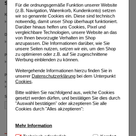
Suche verfeinern
Für die ordnungsgemäße Funktion unserer Website
(z.B. Navigation, Warenkorb, Kundenkonto) setzen
Kategorien
wir so genannte Cookies ein. Diese sind technisch
notwendig, damit unser Shop überhaupt funktioniert.
Herz & Herzfunktion
(auswahl entfernen)
Darüber hinaus helfen uns Cookies, Pixel und
vergleichbare Technologien, unsere Website an das
Darreichungsform
von Ihnen bevorzugte Verhalten im Shop
Filmtabletten
anzupassen. Die Informationen darüber, wie Sie
(auswahl entfernen)
unsere Seiten nutzen, setzen wir ein, um den Shop
zu optimieren oder z.B. auf Sie zugeschnittene
Packungsgröße
Werbung einblenden zu können.
120 St
(auswahl entfernen)
Weitergehende Informationen hierzu finden Sie in
Preis
unserer
Datenschutzerklärung
bei dem Unterpunkt
Cookies
.
< 20.00 (2)
>= 20.00 (2)
Bitte wählen Sie nachfolgend aus, welche Cookies
Sortieren nach
gesetzt werden dürfen, und bestätigen Sie dies durch
"Auswahl bestätigen" oder akzeptieren Sie alle
Cookies durch "Alles akzeptieren":
Mehr Information