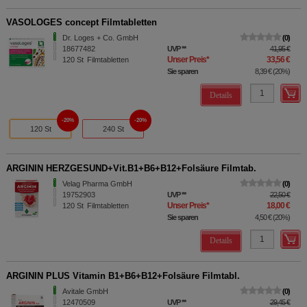
VASOLOGES concept Filmtabletten
Dr. Loges + Co. GmbH
0
18677482
UVP
**
41,95 €
Unser Preis
*
33,56 €
120
St
Filmtabletten
Sie sparen
8,39 €
(
20%
)
Details
20%
20%
120 St
240 St
ARGININ HERZGESUND+Vit.B1+B6+B12+Folsäure Filmtab.
Velag Pharma GmbH
0
19752903
UVP
**
22,50 €
Unser Preis
*
18,00 €
120
St
Filmtabletten
Sie sparen
4,50 €
(
20%
)
Details
ARGININ PLUS Vitamin B1+B6+B12+Folsäure Filmtabl.
Avitale GmbH
0
12470509
UVP
**
29,45 €