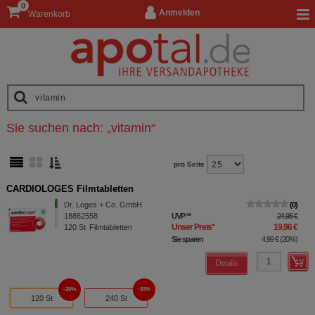
0
Anmelden
Warenkorb
Sie suchen nach:
„
vitamin
“
pro Seite
CARDIOLOGES Filmtabletten
Dr. Loges + Co. GmbH
0
18862558
UVP
**
24,95 €
Unser Preis
*
19,96 €
120
St
Filmtabletten
Sie sparen
4,99 €
(
20%
)
Details
20%
33%
120 St
240 St