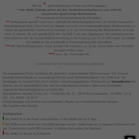
Alle mit
gekennzeichneten Felder sind Pflichtangaben.
*
inkl. MwSt. Rabatte gelten auf den Apothekenverkaufspreis und nicht für
verschreibungspflichtige Medikamente.
**
Unverbindliche Preisempfehlung des Herstellers.
***
Verkaufspreis gemäß Lauer-Taxe; verbindlicher Abrechnungspreis nach der Großen Deutschen
Spezialitätentaxe (sog. Lauer-Taxe) bei Abgabe von nicht verschreibungspflichtigen Medikamenten zu
Lasten der gesetzlichen Krankenversicherungen (z.B. bei Verschreibung des Medikaments an Kinder
unter 12 Jahren), die sich gemäß §129 Abs. 5a SGB V aus dem Abgabepreis des pharmazeutischen
Unternehmens und der Arzneimittelpreisverordnung in der Fassung zum 31.12.2003 ergibt. Es handelt
sich
nicht
um die unverbindliche Preisempfehlung des Herstellers.
****
BK: Beschaffungskosten. Diese Summe fällt zusätzlich an, da der Artikel direkt vom Hersteller
bezogen werden muss.
*****
verw. bis: Verwendbar bis.
Hier können Sie Ihre Cookie-Zustimmung widerrufen
Die angegebenen Preise beinhalten die gesetzlich vorgeschriebene Mehrwertsteuer. Der Versand
innerhalb Deutschlands ist versandkostenfrei bei einem Mindestbestellwert von 13,99 Euro. Bei
Sendungen ins Ausland fallen durch erhöhte Versicherungsgebühren Mehrkosten an
Versandkosten
Bei
Artikeln, die wir ausschließlich über den Hersteller beziehen können, fallen unter Umständen
sogenannte Beschaffungskosten an (siehe BK).
Bad Apotheke Henning Fichter e.K. - Frankfurter Str. 27 - 49214 Bad Rothenfelde - Tel 0800 / 10 11
422 - Fax 05424 / 21 64 47
Preisänderungen und Irrtümer sind vorbehalten. Abgabe nur in haushaltsüblichen Mengen.
Alle Angaben ohne Gewähr.
Verfügbarkeit:
Der Artikel ist in der Regel sofort lieferbar, in Einzelfällen bis zu 6 Tage.
Der Artikel muss direkt vom Hersteller bezogen werden. Daher kann es zu längeren Lieferzeiten und
ggf. Zusatzkosten (siehe BK) kommen. In diesem Fall werden Sie informiert.
Der Artikel ist derzeit nicht lieferbar.