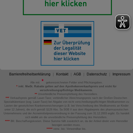
Barrierefreiheitserklärung
Kontakt
AGB
Datenschutz
Impressum
Alle mit
gekennzeichneten Felder sind Pflichtangaben.
*
inkl. MwSt. Rabatte gelten auf den Apothekenverkaufspreis und nicht für
verschreibungspflichtige Medikamente.
**
Unverbindliche Preisempfehlung des Herstellers.
***
Verkaufspreis gemäß Lauer-Taxe; verbindlicher Abrechnungspreis nach der Großen Deutschen
Spezialitätentaxe (sog. Lauer-Taxe) bei Abgabe von nicht verschreibungspflichtigen Medikamenten zu
Lasten der gesetzlichen Krankenversicherungen (z.B. bei Verschreibung des Medikaments an Kinder
unter 12 Jahren), die sich gemäß §129 Abs. 5a SGB V aus dem Abgabepreis des pharmazeutischen
Unternehmens und der Arzneimittelpreisverordnung in der Fassung zum 31.12.2003 ergibt. Es handelt
sich
nicht
um die unverbindliche Preisempfehlung des Herstellers.
****
BK: Beschaffungskosten. Diese Summe fällt zusätzlich an, da der Artikel direkt vom Hersteller
bezogen werden muss.
*****
verw. bis: Verwendbar bis.