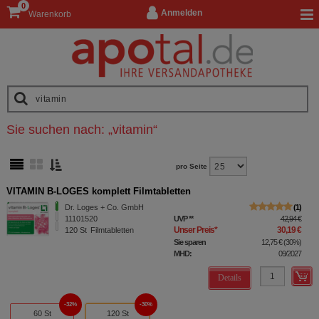
0
Anmelden
Warenkorb
Sie suchen nach:
„
vitamin
“
pro Seite
VITAMIN B-LOGES komplett Filmtabletten
Dr. Loges + Co. GmbH
1
11101520
UVP
**
42,94 €
Unser Preis
*
30,19 €
120
St
Filmtabletten
Sie sparen
12,75 €
(
30%
)
MHD:
09/2027
Details
32%
30%
60 St
120 St