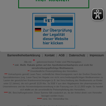
Barrierefreiheitserklärung
Kontakt
AGB
Datenschutz
Impressum
Alle mit
gekennzeichneten Felder sind Pflichtangaben.
*
inkl. MwSt. Rabatte gelten auf den Apothekenverkaufspreis und nicht für
verschreibungspflichtige Medikamente.
**
Unverbindliche Preisempfehlung des Herstellers.
***
Verkaufspreis gemäß Lauer-Taxe; verbindlicher Abrechnungspreis nach der Großen Deutschen
Spezialitätentaxe (sog. Lauer-Taxe) bei Abgabe von nicht verschreibungspflichtigen Medikamenten zu
Lasten der gesetzlichen Krankenversicherungen (z.B. bei Verschreibung des Medikaments an Kinder
unter 12 Jahren), die sich gemäß §129 Abs. 5a SGB V aus dem Abgabepreis des pharmazeutischen
Unternehmens und der Arzneimittelpreisverordnung in der Fassung zum 31.12.2003 ergibt. Es handelt
sich
nicht
um die unverbindliche Preisempfehlung des Herstellers.
****
BK: Beschaffungskosten. Diese Summe fällt zusätzlich an, da der Artikel direkt vom Hersteller
bezogen werden muss.
*****
verw. bis: Verwendbar bis.