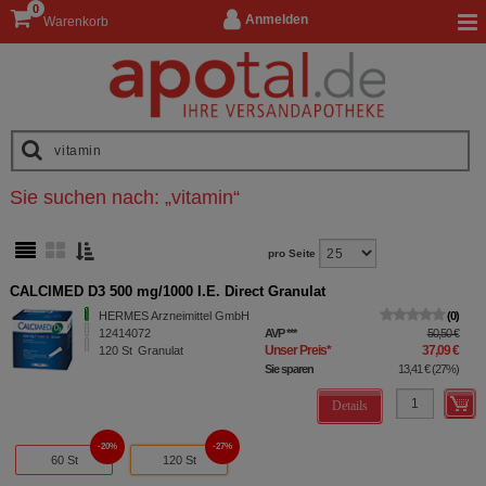
0
Anmelden
Warenkorb
Sie suchen nach:
„
vitamin
“
pro Seite
CALCIMED D3 500 mg/1000 I.E. Direct Granulat
HERMES Arzneimittel GmbH
0
12414072
AVP
***
50,50 €
Unser Preis
*
37,09 €
120
St
Granulat
Sie sparen
13,41 €
(
27%
)
Details
20%
27%
60 St
120 St