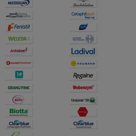
Website weiter für Sie optimieren können, den Inhalt
auf unserer Website aber auch die Werbung auf
Drittseiten möglichst relevant für Sie zu gestalten.
Bitte beachten Sie, dass Daten hierfür teilweise an
Dritte wie z.B. Google oder soziale Medien
übertragen werden.