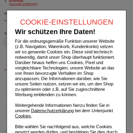
Granulat
(auswahl entfernen)
Packungsgröße
COOKIE-EINSTELLUNGEN
120 St
(auswahl entfernen)
Wir schützen Ihre Daten!
Sortieren nach
Für die ordnungsgemäße Funktion unserer Website
(z.B. Navigation, Warenkorb, Kundenkonto) setzen
wir so genannte Cookies ein. Diese sind technisch
notwendig, damit unser Shop überhaupt funktioniert.
Darüber hinaus helfen uns Cookies, Pixel und
vergleichbare Technologien, unsere Website an das
von Ihnen bevorzugte Verhalten im Shop
anzupassen. Die Informationen darüber, wie Sie
unsere Seiten nutzen, setzen wir ein, um den Shop
zu optimieren oder z.B. auf Sie zugeschnittene
Werbung einblenden zu können.
Weitergehende Informationen hierzu finden Sie in
unserer
Datenschutzerklärung
bei dem Unterpunkt
Cookies
.
Bitte wählen Sie nachfolgend aus, welche Cookies
gesetzt werden dürfen, und bestätigen Sie dies durch