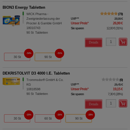
BION3 Energy Tabletten
WICK Pharma -
73
Zweigniederlassung der
UVP
**
38,99 €
Unser Preis
*
26,99 €
Procter & Gamble GmbH
18010743
Sie sparen
12,00 €
(
31%
)
90
St
Tabletten
Details
34%
31%
30 St
90 St
DEKRISTOLVIT D3 4000 I.E. Tabletten
Trommsdorff GmbH & Co.
0
KG
UVP
**
26,45 €
Unser Preis
*
19,15 €
10818598
90
St
Tabletten
Sie sparen
7,30 €
(
28%
)
Details
20%
26%
28%
30 St
60 St
90 St