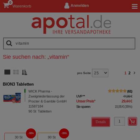
0
Anmelden
Warenkorb
Sie suchen nach:
„
vitamin
“
1
2
pro Seite
BION3 Tabletten
WICK Pharma -
61
Zweigniederlassung der
UVP
**
44,99 €
Unser Preis
*
29,44 €
Procter & Gamble GmbH
11587184
Sie sparen
15,55 €
(
35%
)
90
St
Tabletten
Details
30%
35%
30 St
90 St