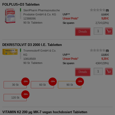
FOLPLUS+D3 Tabletten
SteriPharm Pharmazeutische
0
Produkte GmbH & Co. KG
UVP
**
12,60 €
Unser Preis
*
9,89 €
12388096
90
St
Tabletten
Sie sparen
2,71 €
(
22%
)
Details
DEKRISTOLVIT D3 2000 I.E. Tabletten
Trommsdorff GmbH & Co.
0
KG
UVP
**
13,95 €
Unser Preis
*
9,39 €
10818569
90
St
Tabletten
Sie sparen
4,56 €
(
33%
)
Details
20%
20%
33%
30 St
60 St
90 St
35%
120 St
VITAMIN K2 200 µg MK-7 vegan hochdosiert Tabletten