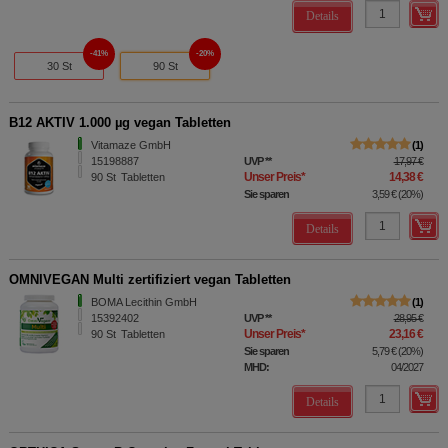
Details
41%
20%
30 St
90 St
B12 AKTIV 1.000 µg vegan Tabletten
Vitamaze GmbH
1
15198887
UVP
**
17,97 €
Unser Preis
*
14,38 €
90
St
Tabletten
Sie sparen
3,59 €
(
20%
)
Details
OMNIVEGAN Multi zertifiziert vegan Tabletten
BOMA Lecithin GmbH
1
15392402
UVP
**
28,95 €
Unser Preis
*
23,16 €
90
St
Tabletten
Sie sparen
5,79 €
(
20%
)
MHD:
04/2027
Details