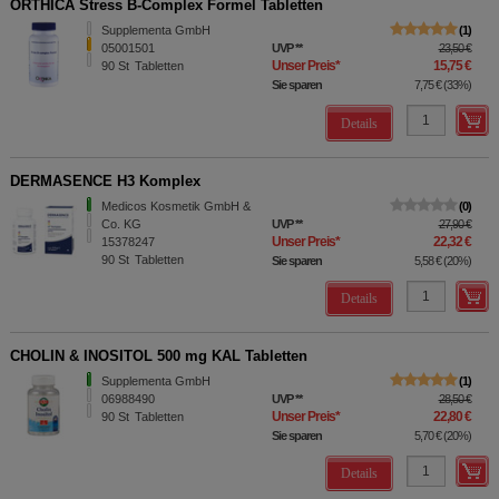
ORTHICA Stress B-Complex Formel Tabletten
Supplementa GmbH
1
05001501
UVP
**
23,50 €
Unser Preis
*
15,75 €
90
St
Tabletten
Sie sparen
7,75 €
(
33%
)
Details
DERMASENCE H3 Komplex
Medicos Kosmetik GmbH &
0
Co. KG
UVP
**
27,90 €
Unser Preis
*
22,32 €
15378247
90
St
Tabletten
Sie sparen
5,58 €
(
20%
)
Details
CHOLIN & INOSITOL 500 mg KAL Tabletten
Supplementa GmbH
1
06988490
UVP
**
28,50 €
Unser Preis
*
22,80 €
90
St
Tabletten
Sie sparen
5,70 €
(
20%
)
Details