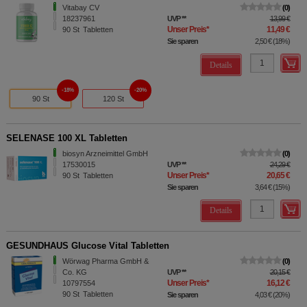
Vitabay CV
0
18237961
UVP
**
13,99 €
Unser Preis
*
11,49 €
90
St
Tabletten
Sie sparen
2,50 €
(
18%
)
Details
18%
20%
90 St
120 St
SELENASE 100 XL Tabletten
biosyn Arzneimittel GmbH
0
17530015
UVP
**
24,29 €
Unser Preis
*
20,65 €
90
St
Tabletten
Sie sparen
3,64 €
(
15%
)
Details
GESUNDHAUS Glucose Vital Tabletten
Wörwag Pharma GmbH &
0
Co. KG
UVP
**
20,15 €
Unser Preis
*
16,12 €
10797554
90
St
Tabletten
Sie sparen
4,03 €
(
20%
)