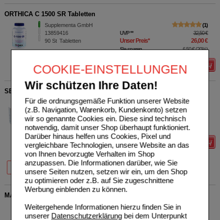
ORTHICA C 1500 SR Tabletten
Supplementa GmbH
1
13859416
UVP
**
32,50 €
Unser Preis
*
26,00 €
90
St
Tabletten
Sie sparen
6,50 €
(
20%
)
COOKIE-EINSTELLUNGEN
Details
Wir schützen Ihre Daten!
SELENIUM SPEZIAL ACE Tabletten
Für die ordnungsgemäße Funktion unserer Website
Stroschein Gesundkost
0
(z.B. Navigation, Warenkorb, Kundenkonto) setzen
Ammersbek GmbH
UVP
**
30,65 €
wir so genannte Cookies ein. Diese sind technisch
Unser Preis
*
24,52 €
07267120
90
St
Tabletten
notwendig, damit unser Shop überhaupt funktioniert.
Sie sparen
6,13 €
(
20%
)
Darüber hinaus helfen uns Cookies, Pixel und
Details
vergleichbare Technologien, unsere Website an das
von Ihnen bevorzugte Verhalten im Shop
anzupassen. Die Informationen darüber, wie Sie
20%
20%
20%
30 St
90 St
180 St
unsere Seiten nutzen, setzen wir ein, um den Shop
zu optimieren oder z.B. auf Sie zugeschnittene
Werbung einblenden zu können.
MAGNESIUMTAURAT+ KAL Tabletten
Weitergehende Informationen hierzu finden Sie in
Supplementa GmbH
0
17214892
UVP
**
19,90 €
unserer
Datenschutzerklärung
bei dem Unterpunkt