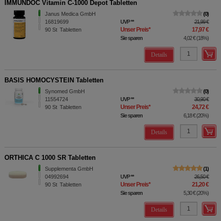
IMMUNDOC Vitamin C-1000 Depot Tabletten
Janus Medica GmbH
0
16819699
UVP
**
21,99 €
Unser Preis
*
17,97 €
90
St
Tabletten
Sie sparen
4,02 €
(
18%
)
Details
BASIS HOMOCYSTEIN Tabletten
Synomed GmbH
0
11554724
UVP
**
30,90 €
Unser Preis
*
24,72 €
90
St
Tabletten
Sie sparen
6,18 €
(
20%
)
Details
ORTHICA C 1000 SR Tabletten
Supplementa GmbH
1
04992694
UVP
**
26,50 €
Unser Preis
*
21,20 €
90
St
Tabletten
Sie sparen
5,30 €
(
20%
)
Details