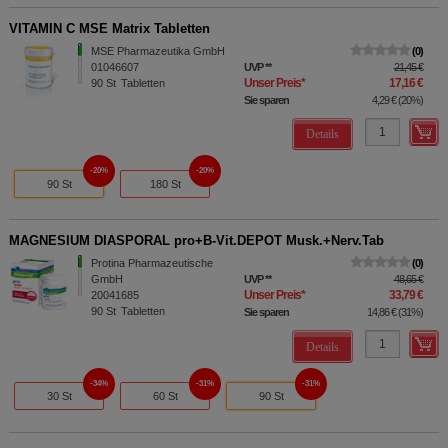
VITAMIN C MSE Matrix Tabletten
MSE Pharmazeutika GmbH
0
01046607
UVP
**
21,45 €
Unser Preis
*
17,16 €
90
St
Tabletten
Sie sparen
4,29 €
(
20%
)
Details
20%
20%
90 St
180 St
MAGNESIUM DIASPORAL pro+B-Vit.DEPOT Musk.+Nerv.Tab
Protina Pharmazeutische
0
GmbH
UVP
**
48,65 €
Unser Preis
*
33,79 €
20041685
90
St
Tabletten
Sie sparen
14,86 €
(
31%
)
Details
34%
31%
31%
30 St
60 St
90 St