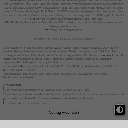
***
Verkaufspreis gemäß Lauer-Taxe; verbindlicher Abrechnungspreis nach der Großen Deutschen
Spezialitätentaxe (sog. Lauer-Taxe) bei Abgabe von nicht verschreibungspflichtigen Medikamenten zu
Lasten der gesetzlichen Krankenversicherungen (z.B. bei Verschreibung des Medikaments an Kinder
unter 12 Jahren), die sich gemäß §129 Abs. 5a SGB V aus dem Abgabepreis des pharmazeutischen
Unternehmens und der Arzneimittelpreisverordnung in der Fassung zum 31.12.2003 ergibt. Es handelt
sich
nicht
um die unverbindliche Preisempfehlung des Herstellers.
****
BK: Beschaffungskosten. Diese Summe fällt zusätzlich an, da der Artikel direkt vom Hersteller
bezogen werden muss.
*****
verw. bis: Verwendbar bis.
Hier können Sie Ihre Cookie-Zustimmung widerrufen
Die angegebenen Preise beinhalten die gesetzlich vorgeschriebene Mehrwertsteuer. Der Versand
innerhalb Deutschlands ist versandkostenfrei bei einem Mindestbestellwert von 13,99 Euro. Bei
Sendungen ins Ausland fallen durch erhöhte Versicherungsgebühren Mehrkosten an
Versandkosten
Bei
Artikeln, die wir ausschließlich über den Hersteller beziehen können, fallen unter Umständen
sogenannte Beschaffungskosten an (siehe BK).
Bad Apotheke Henning Fichter e.K. - Frankfurter Str. 27 - 49214 Bad Rothenfelde - Tel 0800 / 10 11
422 - Fax 05424 / 21 64 47
Preisänderungen und Irrtümer sind vorbehalten. Abgabe nur in haushaltsüblichen Mengen.
Alle Angaben ohne Gewähr.
Verfügbarkeit:
Der Artikel ist in der Regel sofort lieferbar, in Einzelfällen bis zu 6 Tage.
Der Artikel muss direkt vom Hersteller bezogen werden. Daher kann es zu längeren Lieferzeiten und
ggf. Zusatzkosten (siehe BK) kommen. In diesem Fall werden Sie informiert.
Der Artikel ist derzeit nicht lieferbar.
Vertrag widerrufen