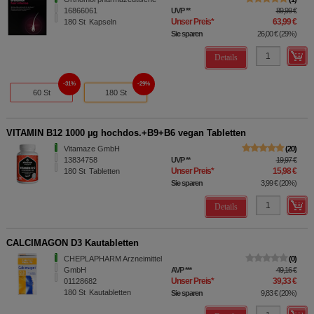
16866061
UVP
**
89,99 €
Unser Preis
*
63,99 €
180
St
Kapseln
Sie sparen
26,00 €
(
29%
)
Details
31%
29%
60 St
180 St
VITAMIN B12 1000 µg hochdos.+B9+B6 vegan Tabletten
Vitamaze GmbH
20
13834758
UVP
**
19,97 €
Unser Preis
*
15,98 €
180
St
Tabletten
Sie sparen
3,99 €
(
20%
)
Details
CALCIMAGON D3 Kautabletten
CHEPLAPHARM Arzneimittel
0
GmbH
AVP
***
49,16 €
Unser Preis
*
39,33 €
01128682
180
St
Kautabletten
Sie sparen
9,83 €
(
20%
)