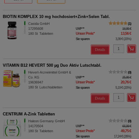
BIOTIN KOMPLEX 10 mg hochdosiert+Zink+Selen Tabl.
Casida GmbH
1
17295608
UVP
**
16,95 €
Unser Preis
*
13,56 €
180
St
Tabletten
Sie sparen
3,39 €
(
20%
)
Details
VITAMIN B12 HEVERT 500 µg Duo Aktiv Lutschtabl.
Hevert-Arzneimittel GmbH &
0
Co. KG
UVP
**
25,95 €
Unser Preis
*
20,76 €
19636947
180
St
Lutschtabletten
Sie sparen
5,19 €
(
20%
)
Details
CENTRUM A-Zink Tabletten
Haleon Germany GmbH
0
14170504
UVP
**
66,99 €
Unser Preis
*
49,75 €
180
St
Tabletten
Sie sparen
17,24 €
(
26%
)