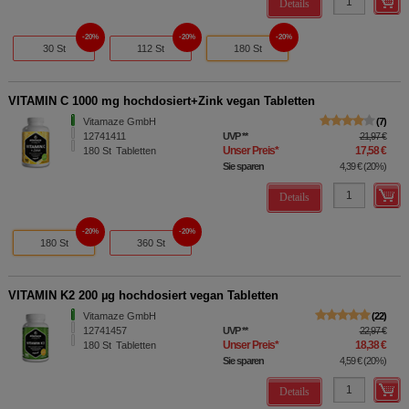
Details
20%
20%
20%
30 St
112 St
180 St
VITAMIN C 1000 mg hochdosiert+Zink vegan Tabletten
Vitamaze GmbH
7
12741411
UVP
**
21,97 €
Unser Preis
*
17,58 €
180
St
Tabletten
Sie sparen
4,39 €
(
20%
)
Details
20%
20%
180 St
360 St
VITAMIN K2 200 µg hochdosiert vegan Tabletten
Vitamaze GmbH
22
12741457
UVP
**
22,97 €
Unser Preis
*
18,38 €
180
St
Tabletten
Sie sparen
4,59 €
(
20%
)
Details