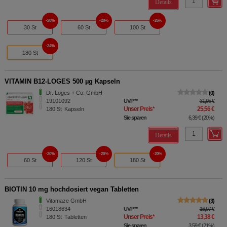
Details
20%
20%
26%
30 St
60 St
100 St
24%
180 St
VITAMIN B12-LOGES 500 µg Kapseln
Dr. Loges + Co. GmbH
0
19101092
UVP
**
31,95 €
Unser Preis
*
25,56 €
180
St
Kapseln
Sie sparen
6,39 €
(
20%
)
Details
20%
20%
20%
60 St
120 St
180 St
BIOTIN 10 mg hochdosiert vegan Tabletten
Vitamaze GmbH
3
16018634
UVP
**
16,97 €
Unser Preis
*
13,38 €
180
St
Tabletten
Sie sparen
3,59 €
(
21%
)