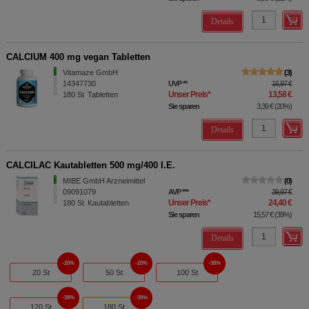
Details
CALCIUM 400 mg vegan Tabletten
Vitamaze GmbH
3
14347730
UVP
**
16,97 €
Unser Preis
*
13,58 €
180
St
Tabletten
Sie sparen
3,39 €
(
20%
)
Details
CALCILAC Kautabletten 500 mg/400 I.E.
MIBE GmbH Arzneimittel
0
09091079
AVP
***
39,97 €
Unser Preis
*
24,40 €
180
St
Kautabletten
Sie sparen
15,57 €
(
39%
)
Details
20%
20%
38%
20 St
50 St
100 St
38%
39%
120 St
180 St