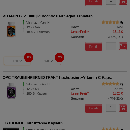
Details
VITAMIN B12 1000 µg hochdosiert vegan Tabletten
Vitamaze GmbH
6
12580592
UVP
**
18,97 €
Unser Preis
*
15,18 €
180
St
Tabletten
Sie sparen
3,79 €
(
20%
)
Details
20%
20%
180 St
360 St
OPC TRAUBENKERNEXTRAKT hochdosiert+Vitamin C Kaps.
Vitamaze GmbH
8
12580586
UVP
**
22,97 €
Unser Preis
*
18,23 €
180
St
Kapseln
Sie sparen
4,74 €
(
21%
)
Details
ORTHOMOL Hair intense Kapseln
Orthomol pharmazeutische
1