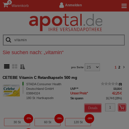
0
Anmelden
Warenkorb
Sie suchen nach:
„
vitamin
“
1
2
pro Seite
CETEBE Vitamin C Retardkapseln 500 mg
STADA Consumer Health
0
Deutschland GmbH
UVP
**
58,99 €
Unser Preis
*
42,25 €
03884324
180
St
Hartkapseln
Sie sparen
16,74 €
(
28%
)
Details
27%
29%
28%
30 St
60 St
120 St