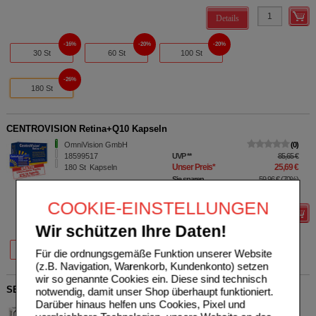
Details
16%
20%
20%
30 St
60 St
100 St
26%
180 St
CENTROVISION Retina+Q10 Kapseln
OmniVision GmbH
0
18599517
UVP
**
85,65 €
Unser Preis
*
25,69 €
180
St
Kapseln
Sie sparen
59,96 €
(
70%
)
MHD:
04/2027
COOKIE-EINSTELLUNGEN
Details
Wir schützen Ihre Daten!
20%
70%
60 St
180 St
Für die ordnungsgemäße Funktion unserer Website
(z.B. Navigation, Warenkorb, Kundenkonto) setzen
wir so genannte Cookies ein. Diese sind technisch
SELEN+ZINK Pharma Nord Dragees
notwendig, damit unser Shop überhaupt funktioniert.
Darüber hinaus helfen uns Cookies, Pixel und
Pharma Nord Vertriebs
0