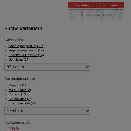
Suche verfeinern
Kategorien
Nahrungsergänzung (14)
Vegan - vegetarisch (14)
Knochen & Gelenke (14)
Sonstiges (14)
Darreichungsform
Dragees (1)
Hartkapseln (2)
Kapseln (139)
Kautabletten (3)
Lutschpastillen (1)
Packungsgröße
180 St