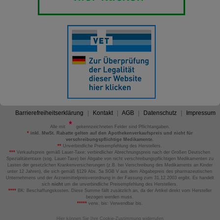
Barrierefreiheitserklärung
Kontakt
AGB
Datenschutz
Impressum
Alle mit
gekennzeichneten Felder sind Pflichtangaben.
*
inkl. MwSt. Rabatte gelten auf den Apothekenverkaufspreis und nicht für
verschreibungspflichtige Medikamente.
**
Unverbindliche Preisempfehlung des Herstellers.
***
Verkaufspreis gemäß Lauer-Taxe; verbindlicher Abrechnungspreis nach der Großen Deutschen
Spezialitätentaxe (sog. Lauer-Taxe) bei Abgabe von nicht verschreibungspflichtigen Medikamenten zu
Lasten der gesetzlichen Krankenversicherungen (z.B. bei Verschreibung des Medikaments an Kinder
unter 12 Jahren), die sich gemäß §129 Abs. 5a SGB V aus dem Abgabepreis des pharmazeutischen
Unternehmens und der Arzneimittelpreisverordnung in der Fassung zum 31.12.2003 ergibt. Es handelt
sich
nicht
um die unverbindliche Preisempfehlung des Herstellers.
****
BK: Beschaffungskosten. Diese Summe fällt zusätzlich an, da der Artikel direkt vom Hersteller
bezogen werden muss.
*****
verw. bis: Verwendbar bis.
Hier können Sie Ihre Cookie-Zustimmung widerrufen