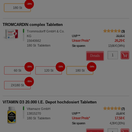
28%
180 St
TROMCARDIN complex Tabletten
Trommsdorff GmbH & Co.
3
KG
UVP
**
39,95 €
Unser Preis
*
26,29 €
15640662
180
St
Tabletten
Sie sparen
13,66 €
(
34%
)
Details
20%
34%
34%
60 St
120 St
180 St
35%
2X180 St
VITAMIN D3 20.000 I.E. Depot hochdosiert Tabletten
Vitamaze GmbH
7
13815270
UVP
**
21,97 €
Unser Preis
*
17,58 €
180
St
Tabletten
Sie sparen
4,39 €
(
20%
)