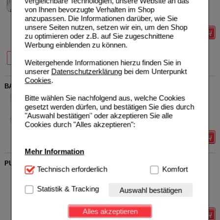
vergleichbare Technologien, unsere Website an das
GmbH
UVP
**
44,75 €
Unser Preis
*
35,80 €
von Ihnen bevorzugte Verhalten im Shop
10074399
180
St
Dragees
Sie sparen
8,95 €
(
20%
)
anzupassen. Die Informationen darüber, wie Sie
unsere Seiten nutzen, setzen wir ein, um den Shop
Details
zu optimieren oder z.B. auf Sie zugeschnittene
Werbung einblenden zu können.
20%
20%
90 St
180 St
Weitergehende Informationen hierzu finden Sie in
unserer
Datenschutzerklärung
bei dem Unterpunkt
Cookies
.
BASEN CITRATE Pur n.Apotheker Rudolf Keil Kapseln
Bitte wählen Sie nachfolgend aus, welche Cookies
MADENA GmbH & Co.KG
0
12417633
UVP
**
24,95 €
gesetzt werden dürfen, und bestätigen Sie dies durch
Unser Preis
*
18,83 €
180
St
Kapseln
"Auswahl bestätigen" oder akzeptieren Sie alle
Sie sparen
6,12 €
(
25%
)
Cookies durch "Alles akzeptieren":
Details
Mehr Information
PURE ENCAPSULATIONS Vitamin B6 P-5-P Kapseln
Technisch Notwendig:
Technisch erforderlich
Hierbei handelt es sich um
Komfort
pro medico GmbH
0
Cookies, die für die Grundfunktionen unserer
10918650
UVP
**
52,50 €
Website notwendig sind (z.B. Navigation, Warenkorb,
Statistik & Tracking
Auswahl bestätigen
Unser Preis
*
31,65 €
180
St
Kapseln
Kundenkonto), weshalb auf diese nicht verzichtet
Sie sparen
20,85 €
(
40%
)
werden kann.
Alles akzeptieren
Details