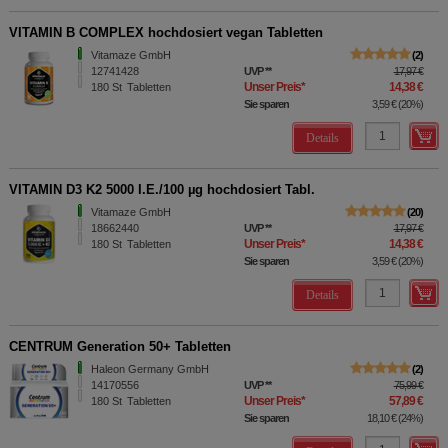
VITAMIN B COMPLEX hochdosiert vegan Tabletten
Vitamaze GmbH
2
12741428
UVP
**
17,97 €
Unser Preis
*
14,38 €
180
St
Tabletten
Sie sparen
3,59 €
(
20%
)
Details
VITAMIN D3 K2 5000 I.E./100 µg hochdosiert Tabl.
Vitamaze GmbH
20
18662440
UVP
**
17,97 €
Unser Preis
*
14,38 €
180
St
Tabletten
Sie sparen
3,59 €
(
20%
)
Details
CENTRUM Generation 50+ Tabletten
Haleon Germany GmbH
2
14170556
UVP
**
75,99 €
Unser Preis
*
57,89 €
180
St
Tabletten
Sie sparen
18,10 €
(
24%
)