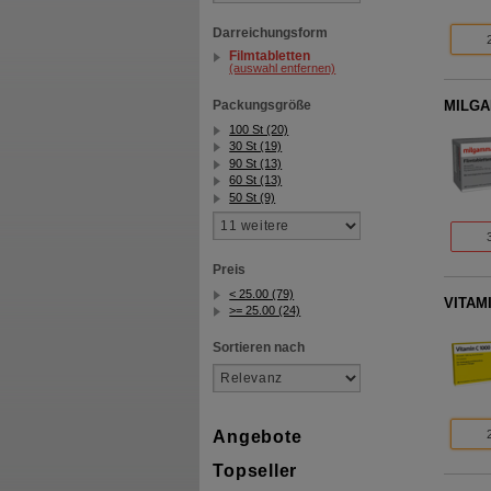
Darreichungsform
Filmtabletten
(auswahl entfernen)
Packungsgröße
MILGAM
100 St (20)
30 St (19)
90 St (13)
60 St (13)
50 St (9)
Preis
< 25.00 (79)
VITAMI
>= 25.00 (24)
Sortieren nach
Angebote
Topseller