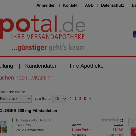
Anmelden
Kontakt
AGB
Datenschutz
Ba
ellung
Kundendaten
Ihre Apotheke
suchen nach:
„
vitamin
“
Sortieren nach:
pro Seite
1
2
3
OLOGES 200 mg Filmtabletten
Dr. Loges + Co. GmbH
0
14006236
AVP
***
13,95 €
Unser Preis
*
11,16 €
20
St
Filmtabletten
Sie sparen
2,79 €
(
20%
)