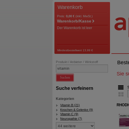
Warenkorb
Preis:
0,00 €
(inkl. MwSt.)
Warenkorb/Kasse
Der Warenkorb ist leer
Mindestbestellwert 13,99 €
Best
Produkt / Anbieter / Wirkstoff
Sie 
Suchen
Suche verfeinern
Kategorien
RHODI
Vitamin B (21)
Knochen & Gelenke (9)
Vitamin C (9)
Neuropathie (7)