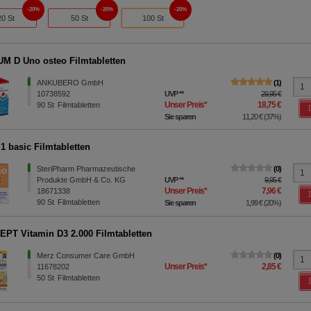
20%
20%
20%
20 St
50 St
100 St
M D Uno osteo Filmtabletten
ANKUBERO GmbH
1
10738592
UVP
**
29,95 €
Unser Preis
*
18,75 €
90
St
Filmtabletten
Sie sparen
11,20 €
(
37%
)
1 basic Filmtabletten
SteriPharm Pharmazeutische
0
Produkte GmbH & Co. KG
UVP
**
9,95 €
Unser Preis
*
7,96 €
18671338
90
St
Filmtabletten
Sie sparen
1,99 €
(
20%
)
PT Vitamin D3 2.000 Filmtabletten
Merz Consumer Care GmbH
0
Unser Preis
*
2,85 €
11678202
50
St
Filmtabletten