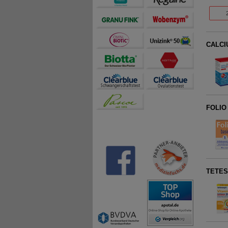
CALCIU
FOLIO 
TETESE