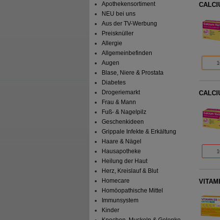
Apothekensortiment
CALCIU
NEU bei uns
Aus der TV-Werbung
Preisknüller
Allergie
Allgemeinbefinden
Augen
1
Blase, Niere & Prostata
Diabetes
Drogeriemarkt
CALCIU
Frau & Mann
Fuß- & Nagelpilz
Geschenkideen
Grippale Infekte & Erkältung
Haare & Nägel
Hausapotheke
1
Heilung der Haut
Herz, Kreislauf & Blut
Homecare
VITAMI
Homöopathische Mittel
Immunsystem
Kinder
Knochen, Muskeln & Gelenke