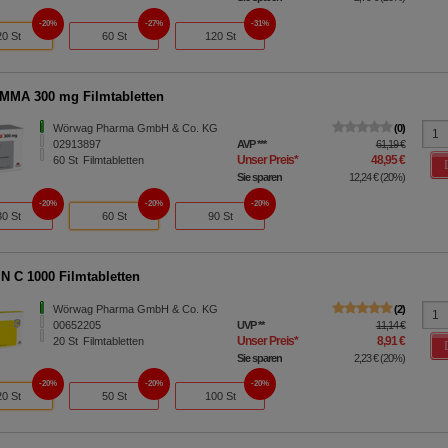
20%
27%
31%
20 St
60 St
120 St
MA 300 mg Filmtabletten
Wörwag Pharma GmbH & Co. KG
0
02913897
AVP
***
61,19 €
Unser Preis
*
48,95 €
60
St
Filmtabletten
Sie sparen
12,24 €
(
20%
)
20%
20%
20%
30 St
60 St
90 St
N C 1000 Filmtabletten
Wörwag Pharma GmbH & Co. KG
2
00652205
UVP
**
11,14 €
Unser Preis
*
8,91 €
20
St
Filmtabletten
Sie sparen
2,23 €
(
20%
)
20%
20%
20%
20 St
50 St
100 St