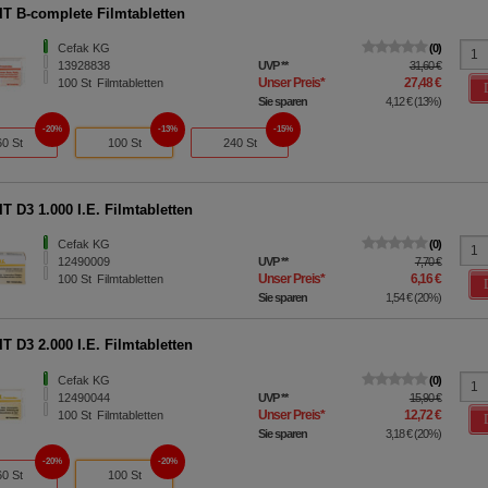
T B-complete Filmtabletten
Cefak KG
0
13928838
UVP
**
31,60 €
Unser Preis
*
27,48 €
100
St
Filmtabletten
Sie sparen
4,12 €
(
13%
)
20%
13%
15%
60 St
100 St
240 St
T D3 1.000 I.E. Filmtabletten
Cefak KG
0
12490009
UVP
**
7,70 €
Unser Preis
*
6,16 €
100
St
Filmtabletten
Sie sparen
1,54 €
(
20%
)
T D3 2.000 I.E. Filmtabletten
Cefak KG
0
12490044
UVP
**
15,90 €
Unser Preis
*
12,72 €
100
St
Filmtabletten
Sie sparen
3,18 €
(
20%
)
20%
20%
60 St
100 St