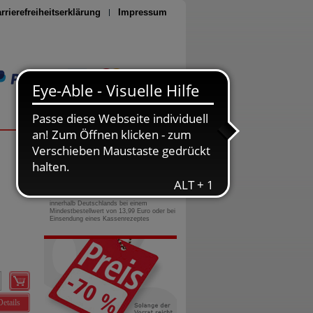
rrierefreiheitserklärung
Impressum
Seite drucken
0800-10 11 422
gebührenfreie Rufnummer
Versandkostenfrei
innerhalb Deutschlands bei einem
Mindestbestellwert von 13,99 Euro oder bei
Einsendung eines Kassenrezeptes
Details