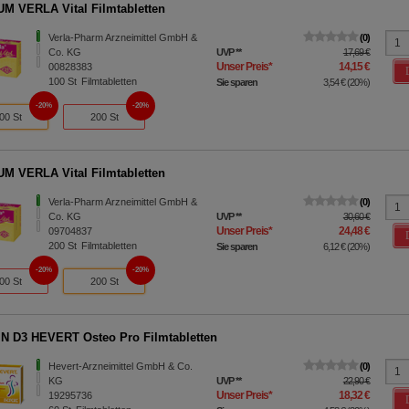
M VERLA Vital Filmtabletten
Verla-Pharm Arzneimittel GmbH &
0
Co. KG
UVP
**
17,69 €
Unser Preis
*
14,15 €
00828383
100
St
Filmtabletten
Sie sparen
3,54 €
(
20%
)
20%
20%
00 St
200 St
M VERLA Vital Filmtabletten
Verla-Pharm Arzneimittel GmbH &
0
Co. KG
UVP
**
30,60 €
Unser Preis
*
24,48 €
09704837
200
St
Filmtabletten
Sie sparen
6,12 €
(
20%
)
20%
20%
00 St
200 St
N D3 HEVERT Osteo Pro Filmtabletten
Hevert-Arzneimittel GmbH & Co.
0
KG
UVP
**
22,90 €
Unser Preis
*
18,32 €
19295736