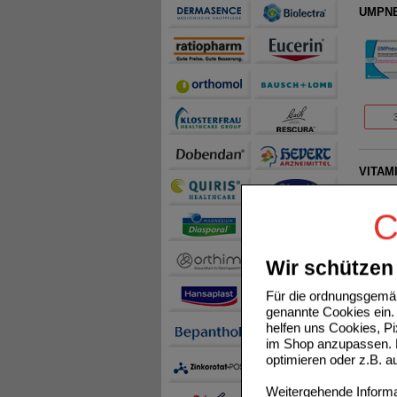
UMPNE
VITAM
C
Wir schützen 
BENFOT
Für die ordnungsgemäß
genannte Cookies ein. 
helfen uns Cookies, P
im Shop anzupassen. D
optimieren oder z.B. 
Weitergehende Informat