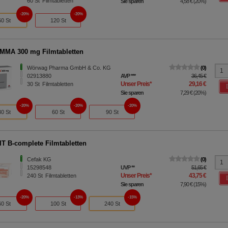
60
St
Filmtabletten
Sie sparen
4,58 €
(
20%
)
20%
20%
60 St
120 St
MA 300 mg Filmtabletten
Wörwag Pharma GmbH & Co. KG
0
02913880
AVP
***
36,45 €
Unser Preis
*
29,16 €
30
St
Filmtabletten
Sie sparen
7,29 €
(
20%
)
20%
20%
20%
30 St
60 St
90 St
T B-complete Filmtabletten
Cefak KG
0
15298548
UVP
**
51,65 €
Unser Preis
*
43,75 €
240
St
Filmtabletten
Sie sparen
7,90 €
(
15%
)
20%
13%
15%
60 St
100 St
240 St