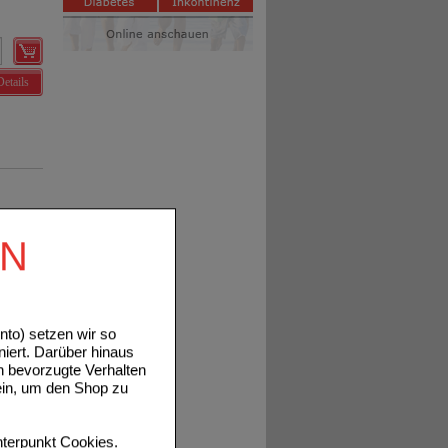
Details
EN
Details
to) setzen wir so
niert. Darüber hinaus
n bevorzugte Verhalten
ein, um den Shop zu
Details
terpunkt
Cookies
.