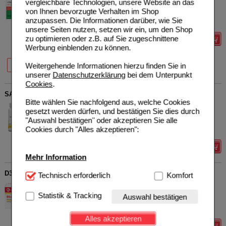
vergleichbare Technologien, unsere Website an das
19101086
UVP
**
23,95 €
von Ihnen bevorzugte Verhalten im Shop
Unser Preis
*
19,16 €
120
St
Kapseln
anzupassen. Die Informationen darüber, wie Sie
Sie sparen
4,79 €
(
20%
)
unsere Seiten nutzen, setzen wir ein, um den Shop
zu optimieren oder z.B. auf Sie zugeschnittene
Details
Werbung einblenden zu können.
20%
20%
20%
Weitergehende Informationen hierzu finden Sie in
60 St
120 St
180 St
unserer
Datenschutzerklärung
bei dem Unterpunkt
Cookies
.
SANHELIOS Vitamin D3 Sonnenvitamin-Komplex mit K2
Bitte wählen Sie nachfolgend aus, welche Cookies
Hansa Naturheilmittel GmbH
0
gesetzt werden dürfen, und bestätigen Sie dies durch
15242909
UVP
**
23,99 €
"Auswahl bestätigen" oder akzeptieren Sie alle
Unser Preis
*
19,75 €
80
St
Kapseln
Cookies durch "Alles akzeptieren":
Sie sparen
4,24 €
(
18%
)
Details
Mehr Information
D3+K2 Vit AL 1000 I.E./80 µg Kapseln
Technisch Notwendig:
Technisch erforderlich
Hierbei handelt es sich um
Komfort
Cookies, die für die Grundfunktionen unserer
ALIUD Pharma GmbH
0
Website notwendig sind (z.B. Navigation, Warenkorb,
18231527
UVP
**
20,95 €
Statistik & Tracking
Auswahl bestätigen
Unser Preis
*
15,59 €
90
St
Kapseln
Kundenkonto), weshalb auf diese nicht verzichtet
Sie sparen
5,36 €
(
26%
)
werden kann.
Alles akzeptieren