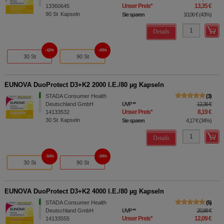
Unser Preis
*
13,35 €
13360645
90
St
Kapseln
Sie sparen
10,06 €
(
43%
)
Details
42%
43%
30 St
90 St
EUNOVA DuoProtect D3+K2 2000 I.E./80 µg Kapseln
STADA Consumer Health
3
Deutschland GmbH
UVP
**
12,36 €
Unser Preis
*
8,19 €
14133532
30
St
Kapseln
Sie sparen
4,17 €
(
34%
)
Details
34%
34%
30 St
90 St
EUNOVA DuoProtect D3+K2 4000 I.E./80 µg Kapseln
STADA Consumer Health
5
Deutschland GmbH
UVP
**
20,98 €
Unser Preis
*
12,09 €
14133555