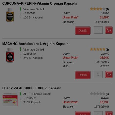
CURCUMA+PIPERIN+Vitamin C vegan Kapseln
Vitamaze GmbH
4
12580511
UVP
**
18,97 €
Unser Preis
*
15,49 €
120
St
Kapseln
Sie sparen
3,48 €
(
18%
)
Details
MACA 4:1 hochdosiert+L-Arginin Kapseln
Vitamaze GmbH
2
12580540
UVP
**
21,97 €
Unser Preis
*
16,94 €
240
St
Kapseln
Sie sparen
5,03 €
(
23%
)
MHD:
03/2027
Details
D3+K2 Vit AL 2000 I.E./80 µg Kapseln
ALIUD Pharma GmbH
0
18231562
UVP
**
25,52 €
Unser Preis
*
12,79 €
90
St
Kapseln
Sie sparen
12,73 €
(
50%
)