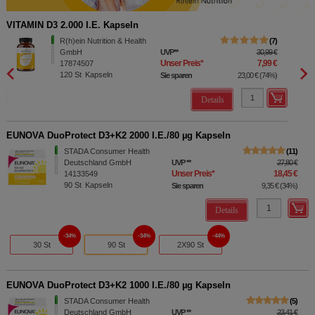
VITAMIN D3 2.000 I.E. Kapseln
MAGNE
R(h)ein Nutrition & Health
7
GmbH
UVP
**
30,99 €
Unser Preis
*
7,99 €
17874507
120
St
Kapseln
Sie sparen
23,00 €
(
74%
)
Details
EUNOVA DuoProtect D3+K2 2000 I.E./80 µg Kapseln
STADA Consumer Health
11
Deutschland GmbH
UVP
**
27,80 €
Unser Preis
*
18,45 €
14133549
90
St
Kapseln
Sie sparen
9,35 €
(
34%
)
Details
34%
34%
44%
30 St
90 St
2X90 St
EUNOVA DuoProtect D3+K2 1000 I.E./80 µg Kapseln
STADA Consumer Health
5
Deutschland GmbH
UVP
**
23,41 €