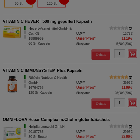
60 St
120 St
VITAMIN C HEVERT 500 mg gepuffert Kapseln
Hevert-Arzneimittel GmbH &
0
Co. KG
UVP
**
16,79 €
Unser Preis
*
11,19 €
18889959
60
St
Kapseln
Sie sparen
5,60 €
(
33%
)
Details
VITAMIN C IMMUNSYSTEM Plus Kapseln
R(h)ein Nutrition & Health
7
GmbH
UVP
**
39,99 €
Unser Preis
*
11,99 €
16764768
120
St
Kapseln
Sie sparen
28,00 €
(
70%
)
Details
OMNIFLORA Hepar Complex m.Cholin glutenfr.Sachets
Heilpflanzenwohl GmbH
0
20187785
UVP
**
29,95 €
Unser Preis
*
23,96 €
30
St
Beutel