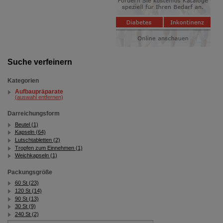
Suche verfeinern
Kategorien
Aufbaupräparate
(auswahl entfernen)
Darreichungsform
Beutel (1)
Kapseln (64)
Lutschtabletten (2)
Tropfen zum Einnehmen (1)
Weichkapseln (1)
Packungsgröße
60 St (23)
120 St (14)
90 St (13)
30 St (9)
240 St (2)