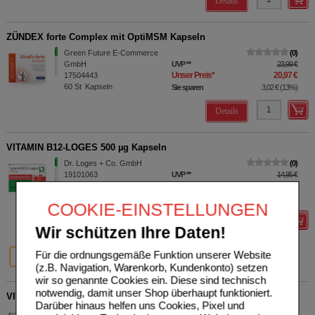
Details
ZÜNDEX forte Complex mit OptiMSM Kapseln
Green Future E-Commerce
0
GmbH
UVP
**
23,99 €
Unser Preis
*
20,97 €
17504443
60
St
Kapseln
Sie sparen
3,02 €
(
13%
)
Details
VITAMIN B12-LOGES 500 µg Kapseln
Dr. Loges + Co. GmbH
0
19101063
UVP
**
14,95 €
Unser Preis
*
11,96 €
60
St
Kapseln
Sie sparen
2,99 €
(
20%
)
COOKIE-EINSTELLUNGEN
Details
Wir schützen Ihre Daten!
20%
20%
20%
Für die ordnungsgemäße Funktion unserer Website
60 St
120 St
180 St
(z.B. Navigation, Warenkorb, Kundenkonto) setzen
wir so genannte Cookies ein. Diese sind technisch
notwendig, damit unser Shop überhaupt funktioniert.
VITAMIN B12-LOGES 500 µg Kapseln
Darüber hinaus helfen uns Cookies, Pixel und
Dr. Loges + Co. GmbH
0