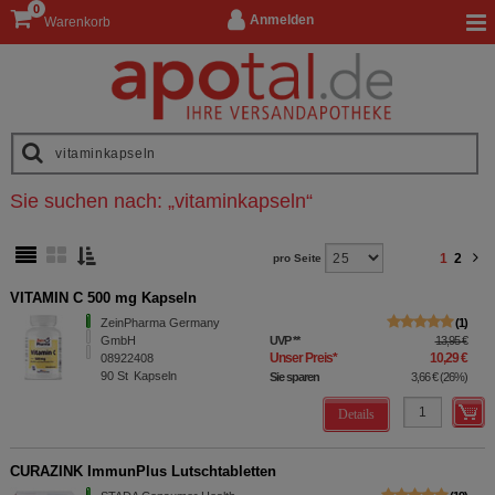
0
Anmelden
Warenkorb
Sie suchen nach:
„
vitaminkapseln
“
1
2
pro Seite
VITAMIN C 500 mg Kapseln
ZeinPharma Germany
1
GmbH
UVP
**
13,95 €
Unser Preis
*
10,29 €
08922408
90
St
Kapseln
Sie sparen
3,66 €
(
26%
)
Details
CURAZINK ImmunPlus Lutschtabletten