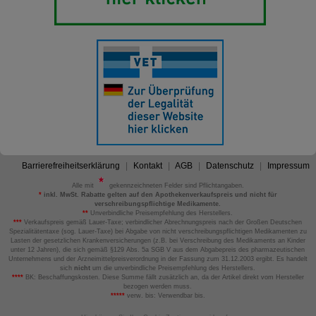
Barrierefreiheitserklärung
Kontakt
AGB
Datenschutz
Impressum
Alle mit
gekennzeichneten Felder sind Pflichtangaben.
*
inkl. MwSt. Rabatte gelten auf den Apothekenverkaufspreis und nicht für
verschreibungspflichtige Medikamente.
**
Unverbindliche Preisempfehlung des Herstellers.
***
Verkaufspreis gemäß Lauer-Taxe; verbindlicher Abrechnungspreis nach der Großen Deutschen
Spezialitätentaxe (sog. Lauer-Taxe) bei Abgabe von nicht verschreibungspflichtigen Medikamenten zu
Lasten der gesetzlichen Krankenversicherungen (z.B. bei Verschreibung des Medikaments an Kinder
unter 12 Jahren), die sich gemäß §129 Abs. 5a SGB V aus dem Abgabepreis des pharmazeutischen
Unternehmens und der Arzneimittelpreisverordnung in der Fassung zum 31.12.2003 ergibt. Es handelt
sich
nicht
um die unverbindliche Preisempfehlung des Herstellers.
****
BK: Beschaffungskosten. Diese Summe fällt zusätzlich an, da der Artikel direkt vom Hersteller
bezogen werden muss.
*****
verw. bis: Verwendbar bis.