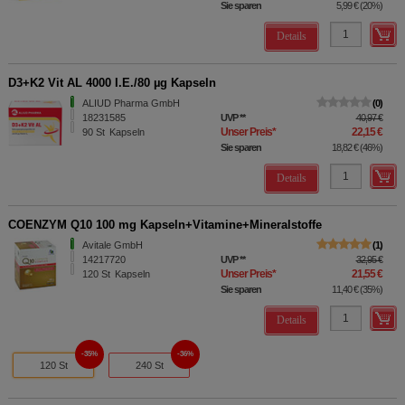
Sie sparen
5,99 €
(
20%
)
Details
D3+K2 Vit AL 4000 I.E./80 µg Kapseln
ALIUD Pharma GmbH
0
18231585
UVP
**
40,97 €
Unser Preis
*
22,15 €
90
St
Kapseln
Sie sparen
18,82 €
(
46%
)
Details
COENZYM Q10 100 mg Kapseln+Vitamine+Mineralstoffe
Avitale GmbH
1
14217720
UVP
**
32,95 €
Unser Preis
*
21,55 €
120
St
Kapseln
Sie sparen
11,40 €
(
35%
)
Details
35%
36%
120 St
240 St