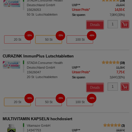
STADA Consumer Health
19
Deutschland GmbH
UVP
**
21,63 €
Unser Preis
*
14,55 €
15626053
50
St
Lutschtabletten
Sie sparen
7,08 €
(
33%
)
Details
32%
33%
40%
20 St
50 St
100 St
CURAZINK ImmunPlus Lutschtabletten
STADA Consumer Health
19
Deutschland GmbH
UVP
**
11,39 €
Unser Preis
*
7,75 €
15626047
20
St
Lutschtabletten
Sie sparen
3,64 €
(
32%
)
Details
32%
33%
40%
20 St
50 St
100 St
MULTIVITAMIN KAPSELN hochdosiert
Vitamaze GmbH
3
14347753
UVP
**
19,97 €