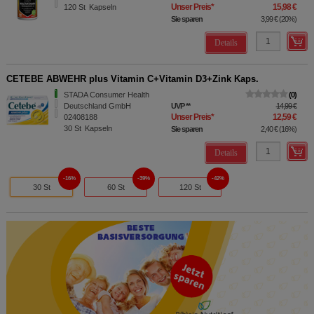
Unser Preis
*
15,98 €
120
St
Kapseln
Sie sparen
3,99 €
(
20%
)
Details
CETEBE ABWEHR plus Vitamin C+Vitamin D3+Zink Kaps.
STADA Consumer Health
0
Deutschland GmbH
UVP
**
14,99 €
Unser Preis
*
12,59 €
02408188
30
St
Kapseln
Sie sparen
2,40 €
(
16%
)
Details
16%
39%
42%
30 St
60 St
120 St