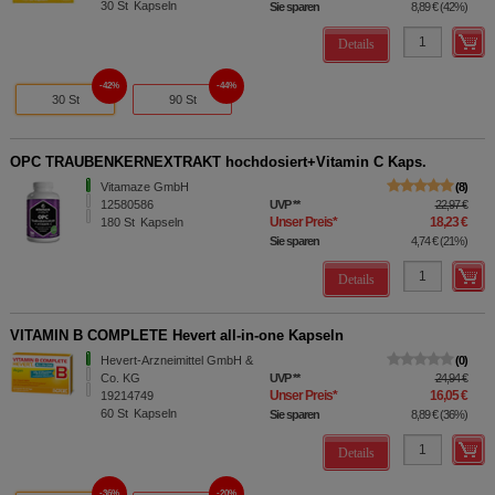
30
St
Kapseln
Sie sparen
8,89 €
(
42%
)
Details
42%
44%
30 St
90 St
OPC TRAUBENKERNEXTRAKT hochdosiert+Vitamin C Kaps.
Vitamaze GmbH
8
12580586
UVP
**
22,97 €
Unser Preis
*
18,23 €
180
St
Kapseln
Sie sparen
4,74 €
(
21%
)
Details
VITAMIN B COMPLETE Hevert all-in-one Kapseln
Hevert-Arzneimittel GmbH &
0
Co. KG
UVP
**
24,94 €
Unser Preis
*
16,05 €
19214749
60
St
Kapseln
Sie sparen
8,89 €
(
36%
)
Details
36%
20%