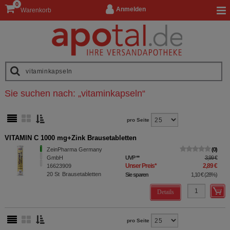
0
Anmelden
Warenkorb
Sie suchen nach:
„
vitaminkapseln
“
pro Seite
VITAMIN C 1000 mg+Zink Brausetabletten
ZeinPharma Germany
0
GmbH
UVP
**
3,99 €
Unser Preis
*
2,89 €
16623909
20
St
Brausetabletten
Sie sparen
1,10 €
(
28%
)
Details
pro Seite