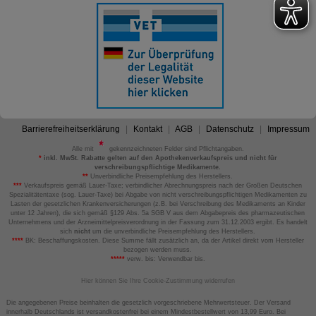
Barrierefreiheitserklärung
Kontakt
AGB
Datenschutz
Impressum
Alle mit
gekennzeichneten Felder sind Pflichtangaben.
*
inkl. MwSt. Rabatte gelten auf den Apothekenverkaufspreis und nicht für
verschreibungspflichtige Medikamente.
**
Unverbindliche Preisempfehlung des Herstellers.
***
Verkaufspreis gemäß Lauer-Taxe; verbindlicher Abrechnungspreis nach der Großen Deutschen
Spezialitätentaxe (sog. Lauer-Taxe) bei Abgabe von nicht verschreibungspflichtigen Medikamenten zu
Lasten der gesetzlichen Krankenversicherungen (z.B. bei Verschreibung des Medikaments an Kinder
unter 12 Jahren), die sich gemäß §129 Abs. 5a SGB V aus dem Abgabepreis des pharmazeutischen
Unternehmens und der Arzneimittelpreisverordnung in der Fassung zum 31.12.2003 ergibt. Es handelt
sich
nicht
um die unverbindliche Preisempfehlung des Herstellers.
****
BK: Beschaffungskosten. Diese Summe fällt zusätzlich an, da der Artikel direkt vom Hersteller
bezogen werden muss.
*****
verw. bis: Verwendbar bis.
Hier können Sie Ihre Cookie-Zustimmung widerrufen
Die angegebenen Preise beinhalten die gesetzlich vorgeschriebene Mehrwertsteuer. Der Versand
innerhalb Deutschlands ist versandkostenfrei bei einem Mindestbestellwert von 13,99 Euro. Bei