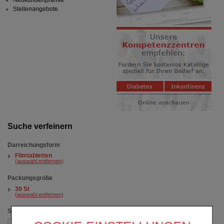
Neukundenprämie
Stellenangebote
Suche verfeinern
Darreichungsform
Filmtabletten
(auswahl entfernen)
Packungsgröße
30 St
(auswahl entfernen)
Sortieren nach