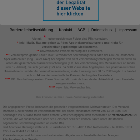
Barrierefreiheitserklärung
Kontakt
AGB
Datenschutz
Impressum
Alle mit
gekennzeichneten Felder sind Pflichtangaben.
*
inkl. MwSt. Rabatte gelten auf den Apothekenverkaufspreis und nicht für
verschreibungspflichtige Medikamente.
**
Unverbindliche Preisempfehlung des Herstellers.
***
Verkaufspreis gemäß Lauer-Taxe; verbindlicher Abrechnungspreis nach der Großen Deutschen
Spezialitätentaxe (sog. Lauer-Taxe) bei Abgabe von nicht verschreibungspflichtigen Medikamenten zu
Lasten der gesetzlichen Krankenversicherungen (z.B. bei Verschreibung des Medikaments an Kinder
unter 12 Jahren), die sich gemäß §129 Abs. 5a SGB V aus dem Abgabepreis des pharmazeutischen
Unternehmens und der Arzneimittelpreisverordnung in der Fassung zum 31.12.2003 ergibt. Es handelt
sich
nicht
um die unverbindliche Preisempfehlung des Herstellers.
****
BK: Beschaffungskosten. Diese Summe fällt zusätzlich an, da der Artikel direkt vom Hersteller
bezogen werden muss.
*****
verw. bis: Verwendbar bis.
Hier können Sie Ihre Cookie-Zustimmung widerrufen
Die angegebenen Preise beinhalten die gesetzlich vorgeschriebene Mehrwertsteuer. Der Versand
innerhalb Deutschlands ist versandkostenfrei bei einem Mindestbestellwert von 13,99 Euro. Bei
Sendungen ins Ausland fallen durch erhöhte Versicherungsgebühren Mehrkosten an
Versandkosten
Bei
Artikeln, die wir ausschließlich über den Hersteller beziehen können, fallen unter Umständen
sogenannte Beschaffungskosten an (siehe BK).
Bad Apotheke Henning Fichter e.K. - Frankfurter Str. 27 - 49214 Bad Rothenfelde - Tel 0800 / 10 11
422 - Fax 05424 / 21 64 47
Preisänderungen und Irrtümer sind vorbehalten. Abgabe nur in haushaltsüblichen Mengen.
Alle Angaben ohne Gewähr.