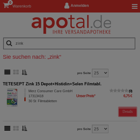
0
Anmelden
Warenkorb
Sie suchen nach:
„
zink
“
pro Seite
TETESEPT Zink 15 Depot+Histidin+Selen Filmtabl.
Merz Consumer Care GmbH
0
Unser Preis
*
6,75 €
17313418
30
St
Filmtabletten
Details
pro Seite