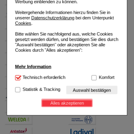
Werbung einblenden zu können.
Weitergehende Informationen hierzu finden Sie in
unserer
Datenschutzerklärung
bei dem Unterpunkt
Cookies
.
Bitte wählen Sie nachfolgend aus, welche Cookies
gesetzt werden dürfen, und bestätigen Sie dies durch
"Auswahl bestätigen" oder akzeptieren Sie alle
Cookies durch "Alles akzeptieren":
Mehr Information
Technisch Notwendig:
Technisch erforderlich
Hierbei handelt es sich um
Komfort
Cookies, die für die Grundfunktionen unserer
Website notwendig sind (z.B. Navigation, Warenkorb,
Statistik & Tracking
Auswahl bestätigen
Kundenkonto), weshalb auf diese nicht verzichtet
werden kann.
Alles akzeptieren
Komfort:
Diese Cookies werden genutzt um das
Einkaufserlebnis noch ansprechender zu gestalten,
beispielsweise für die Wiedererkennung des
Besuchers oder unsere Seite an bevorzugte
Verhaltensweisen (z.B. Spracheinstellung)