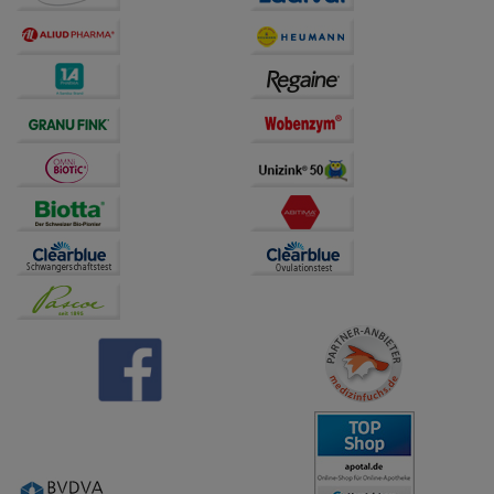
anzupassen. Komfort-Cookies ermöglichen es uns
auch auf Ihre Bedürfnisse zugeschrittene Inhalte
anzuzeigen und unser Partnerprogramm zu
betreiben.
Statistik & Tracking:
Hierüber lassen sich
Informationen über die Art und Weise der Nutzung
unserer Website sammeln, mit deren Hilfe wir unsere
Website weiter für Sie optimieren können, den Inhalt
auf unserer Website aber auch die Werbung auf
Drittseiten möglichst relevant für Sie zu gestalten.
Bitte beachten Sie, dass Daten hierfür teilweise an
Dritte wie z.B. Google oder soziale Medien
übertragen werden.