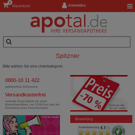
0
Anmelden
Warenkorb
Spitzner
Bitte wählen Sie eine Unterkategorie.
0800-10 11 422
gebührenfreie Rufnummer
Versandkostenfrei
innerhalb Deutschlands bei einem
Mindestbestellwert von 13,99 Euro oder bei
Einsendung eines Kassenrezeptes
Bewertung