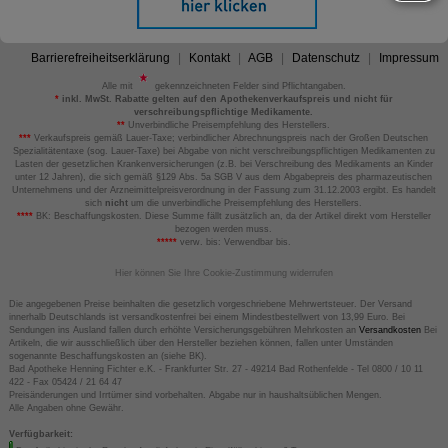
Barrierefreiheitserklärung
Kontakt
AGB
Datenschutz
Impressum
Alle mit
gekennzeichneten Felder sind Pflichtangaben.
*
inkl. MwSt. Rabatte gelten auf den Apothekenverkaufspreis und nicht für
verschreibungspflichtige Medikamente.
**
Unverbindliche Preisempfehlung des Herstellers.
***
Verkaufspreis gemäß Lauer-Taxe; verbindlicher Abrechnungspreis nach der Großen Deutschen
Spezialitätentaxe (sog. Lauer-Taxe) bei Abgabe von nicht verschreibungspflichtigen Medikamenten zu
Lasten der gesetzlichen Krankenversicherungen (z.B. bei Verschreibung des Medikaments an Kinder
unter 12 Jahren), die sich gemäß §129 Abs. 5a SGB V aus dem Abgabepreis des pharmazeutischen
Unternehmens und der Arzneimittelpreisverordnung in der Fassung zum 31.12.2003 ergibt. Es handelt
sich
nicht
um die unverbindliche Preisempfehlung des Herstellers.
****
BK: Beschaffungskosten. Diese Summe fällt zusätzlich an, da der Artikel direkt vom Hersteller
bezogen werden muss.
*****
verw. bis: Verwendbar bis.
Hier können Sie Ihre Cookie-Zustimmung widerrufen
Die angegebenen Preise beinhalten die gesetzlich vorgeschriebene Mehrwertsteuer. Der Versand
innerhalb Deutschlands ist versandkostenfrei bei einem Mindestbestellwert von 13,99 Euro. Bei
Sendungen ins Ausland fallen durch erhöhte Versicherungsgebühren Mehrkosten an
Versandkosten
Bei
Artikeln, die wir ausschließlich über den Hersteller beziehen können, fallen unter Umständen
sogenannte Beschaffungskosten an (siehe BK).
Bad Apotheke Henning Fichter e.K. - Frankfurter Str. 27 - 49214 Bad Rothenfelde - Tel 0800 / 10 11
422 - Fax 05424 / 21 64 47
Preisänderungen und Irrtümer sind vorbehalten. Abgabe nur in haushaltsüblichen Mengen.
Alle Angaben ohne Gewähr.
Verfügbarkeit: