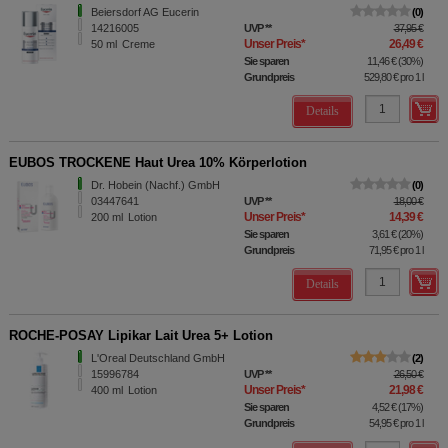
Beiersdorf AG Eucerin
0
14216005
UVP
**
37,95 €
Unser Preis
*
26,49 €
50
ml
Creme
Sie sparen
11,46 €
(
30%
)
Grundpreis
529,80 €
pro 1 l
Details
EUBOS TROCKENE Haut Urea 10% Körperlotion
Dr. Hobein (Nachf.) GmbH
0
03447641
UVP
**
18,00 €
Unser Preis
*
14,39 €
200
ml
Lotion
Sie sparen
3,61 €
(
20%
)
Grundpreis
71,95 €
pro 1 l
Details
ROCHE-POSAY Lipikar Lait Urea 5+ Lotion
L'Oreal Deutschland GmbH
2
15996784
UVP
**
26,50 €
Unser Preis
*
21,98 €
400
ml
Lotion
Sie sparen
4,52 €
(
17%
)
Grundpreis
54,95 €
pro 1 l