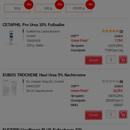
20%
20%
20%
50 g
100 g
2X100 g
CETAPHIL Pro Urea 10% Fußsalbe
Galderma Laboratorium
1
GmbH
UVP
**
10,95 €
Unser Preis
*
7,79 €
16660419
100
g
Salbe
Sie sparen
3,16 €
(
29%
)
Grundpreis
77,90 €
pro 1 kg
Details
EUBOS TROCKENE Haut Urea 5% Nachtcreme
Dr. Hobein (Nachf.) GmbH
0
04401397
UVP
**
20,85 €
Unser Preis
*
16,25 €
50
ml
Nachtcreme
Sie sparen
4,60 €
(
22%
)
Grundpreis
325,00 €
pro 1 l
MHD:
03/2027
Details
EUCERIN UreaRepair PLUS Fußschaum 10%