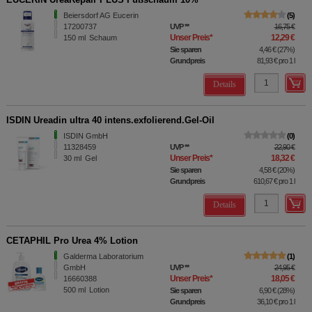
Beiersdorf AG Eucerin
5
17200737
UVP
**
16,75 €
Unser Preis
*
12,29 €
150
ml
Schaum
Sie sparen
4,46 €
(
27%
)
Grundpreis
81,93 €
pro 1 l
Details
ISDIN Ureadin ultra 40 intens.exfolierend.Gel-Oil
ISDIN GmbH
0
11328459
UVP
**
22,90 €
Unser Preis
*
18,32 €
30
ml
Gel
Sie sparen
4,58 €
(
20%
)
Grundpreis
610,67 €
pro 1 l
Details
CETAPHIL Pro Urea 4% Lotion
Galderma Laboratorium
1
GmbH
UVP
**
24,95 €
Unser Preis
*
18,05 €
16660388
500
ml
Lotion
Sie sparen
6,90 €
(
28%
)
Grundpreis
36,10 €
pro 1 l