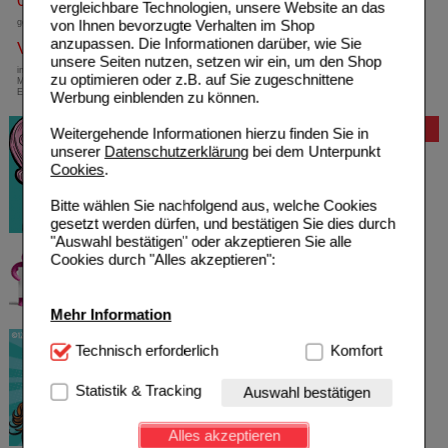
0800-10 11 422
vergleichbare Technologien, unsere Website an das
von Ihnen bevorzugte Verhalten im Shop
gebührenfreie Rufnummer
anzupassen. Die Informationen darüber, wie Sie
Versandkostenfrei
unsere Seiten nutzen, setzen wir ein, um den Shop
innerhalb Deutschlands bei einem
zu optimieren oder z.B. auf Sie zugeschnittene
Mindestbestellwert von 13,99 Euro oder bei
Einsendung eines Kassenrezeptes
Werbung einblenden zu können.
Bewertung
Weitergehende Informationen hierzu finden Sie in
unserer
Datenschutzerklärung
bei dem Unterpunkt
Cookies
.
Bitte wählen Sie nachfolgend aus, welche Cookies
gesetzt werden dürfen, und bestätigen Sie dies durch
"Auswahl bestätigen" oder akzeptieren Sie alle
Cookies durch "Alles akzeptieren":
Mehr Information
Technisch Notwendig:
Technisch erforderlich
Hierbei handelt es sich um
Komfort
Cookies, die für die Grundfunktionen unserer
Website notwendig sind (z.B. Navigation, Warenkorb,
Statistik & Tracking
Auswahl bestätigen
Kundenkonto), weshalb auf diese nicht verzichtet
werden kann.
Alles akzeptieren