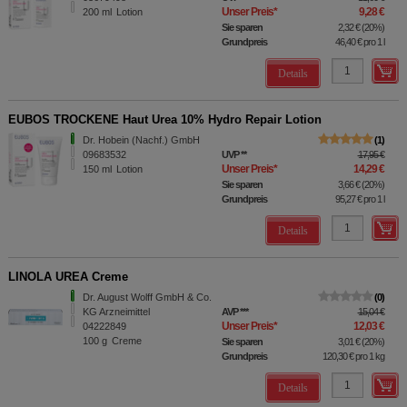
Unser Preis
*
9,28 €
200
ml
Lotion
Sie sparen
2,32 €
(
20%
)
Grundpreis
46,40 €
pro 1 l
Details
EUBOS TROCKENE Haut Urea 10% Hydro Repair Lotion
Dr. Hobein (Nachf.) GmbH
1
09683532
UVP
**
17,95 €
Unser Preis
*
14,29 €
150
ml
Lotion
Sie sparen
3,66 €
(
20%
)
Grundpreis
95,27 €
pro 1 l
Details
LINOLA UREA Creme
Dr. August Wolff GmbH & Co.
0
KG Arzneimittel
AVP
***
15,04 €
Unser Preis
*
12,03 €
04222849
100
g
Creme
Sie sparen
3,01 €
(
20%
)
Grundpreis
120,30 €
pro 1 kg
Details