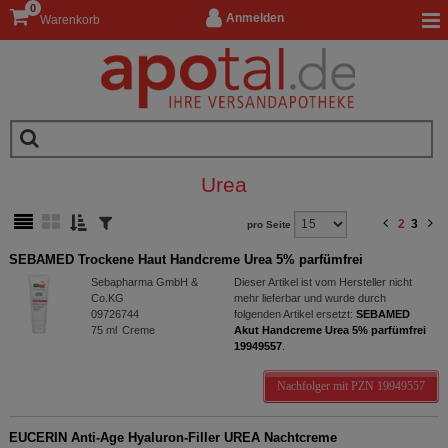
0
Anmelden
Warenkorb
Urea
2
3
pro Seite
SEBAMED Trockene Haut Handcreme Urea 5% parfümfrei
Sebapharma GmbH &
Dieser Artikel ist vom Hersteller nicht
Co.KG
mehr lieferbar und wurde durch
09726744
folgenden Artikel ersetzt:
SEBAMED
75
ml
Creme
Akut Handcreme Urea 5% parfümfrei
19949557
.
Nachfolger mit PZN 19949557
EUCERIN Anti-Age Hyaluron-Filler UREA Nachtcreme