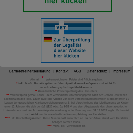
Barrierefreiheitserklärung
Kontakt
AGB
Datenschutz
Impressum
Alle mit
gekennzeichneten Felder sind Pflichtangaben.
*
inkl. MwSt. Rabatte gelten auf den Apothekenverkaufspreis und nicht für
verschreibungspflichtige Medikamente.
**
Unverbindliche Preisempfehlung des Herstellers.
***
Verkaufspreis gemäß Lauer-Taxe; verbindlicher Abrechnungspreis nach der Großen Deutschen
Spezialitätentaxe (sog. Lauer-Taxe) bei Abgabe von nicht verschreibungspflichtigen Medikamenten zu
Lasten der gesetzlichen Krankenversicherungen (z.B. bei Verschreibung des Medikaments an Kinder
unter 12 Jahren), die sich gemäß §129 Abs. 5a SGB V aus dem Abgabepreis des pharmazeutischen
Unternehmens und der Arzneimittelpreisverordnung in der Fassung zum 31.12.2003 ergibt. Es handelt
sich
nicht
um die unverbindliche Preisempfehlung des Herstellers.
****
BK: Beschaffungskosten. Diese Summe fällt zusätzlich an, da der Artikel direkt vom Hersteller
bezogen werden muss.
*****
verw. bis: Verwendbar bis.