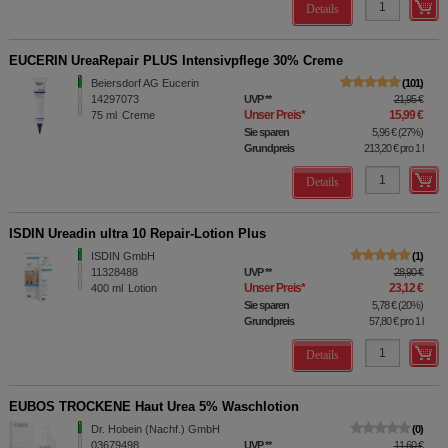
Details
EUCERIN UreaRepair PLUS Intensivpflege 30% Creme
Beiersdorf AG Eucerin
101
14297073
UVP
**
21,95 €
Unser Preis
*
15,99 €
75
ml
Creme
Sie sparen
5,96 €
(
27%
)
Grundpreis
213,20 €
pro 1 l
Details
ISDIN Ureadin ultra 10 Repair-Lotion Plus
ISDIN GmbH
1
11328488
UVP
**
28,90 €
Unser Preis
*
23,12 €
400
ml
Lotion
Sie sparen
5,78 €
(
20%
)
Grundpreis
57,80 €
pro 1 l
Details
EUBOS TROCKENE Haut Urea 5% Waschlotion
Dr. Hobein (Nachf.) GmbH
0
03679498
UVP
**
11,60 €