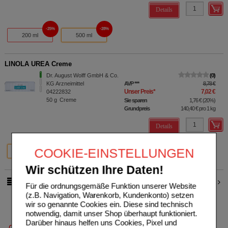
Details
25%
28%
200 ml
500 ml
LINOLA UREA Creme
Dr. August Wolff GmbH & Co.
0
KG Arzneimittel
AVP
***
8,78 €
Unser Preis
*
7,02 €
04222832
50
g
Creme
Sie sparen
1,76 €
(
20%
)
Grundpreis
140,40 €
pro 1 kg
Details
20%
20%
20%
COOKIE-EINSTELLUNGEN
50 g
100 g
2X100 g
Wir schützen Ihre Daten!
2
3
pro Seite
Für die ordnungsgemäße Funktion unserer Website
(z.B. Navigation, Warenkorb, Kundenkonto) setzen
wir so genannte Cookies ein. Diese sind technisch
notwendig, damit unser Shop überhaupt funktioniert.
Darüber hinaus helfen uns Cookies, Pixel und