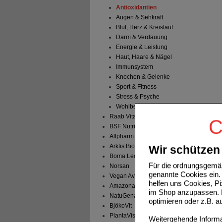
Antioxidantien
Augen & Sehkraft
Blut, Herz & Kreislauf
Darm & Verdauung
Energie & Leistung
Haut, Haare & Nägel
Immunsystem
Knochen & Gelenke
Sport & Fitness
Stress & Psyche
Wohlbefinden
Raab Vitalfood
C
BSF Nutrition
Allpharm
Arktis BioPharma
Wir schützen 
Boma Lecithin
Für die ordnungsgemäß
Norsan
genannte Cookies ein. 
Vegan Avitale
helfen uns Cookies, P
Amazonas
im Shop anzupassen. D
NatuGena
optimieren oder z.B. 
BjökoVit
PlantaVis
Weitergehende Informat