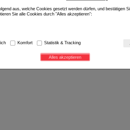
folgend aus, welche Cookies gesetzt werden dürfen, und bestätigen S
tieren Sie alle Cookies durch "Alles akzeptieren":
g:
Hierbei handelt es sich um Cookies, die für die Grundfunktionen u
lich
Komfort
Statistik & Tracking
avigation, Warenkorb, Kundenkonto), weshalb auf diese nicht verzich
s werden genutzt um das Einkaufserlebnis noch ansprechender zu g
Alles akzeptieren
e Wiedererkennung des Besuchers oder unsere Seite an bevorzugte Ve
zupassen. Komfort-Cookies ermöglichen es uns auch auf Ihre Bedürf
d unser Partnerprogramm zu betreiben.
ierüber lassen sich Informationen über die Art und Weise der Nutzu
fe wir unsere Website weiter für Sie optimieren können, den Inhalt a
ittseiten möglichst relevant für Sie zu gestalten. Bitte beachten Sie
e z.B. Google oder soziale Medien übertragen werden.