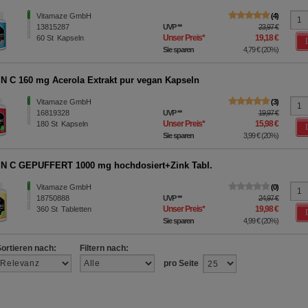
Vitamaze GmbH
4
13815287
UVP
**
23,97 €
Unser Preis
*
19,18 €
60
St
Kapseln
Sie sparen
4,79 €
(
20%
)
N C 160 mg Acerola Extrakt pur vegan Kapseln
Vitamaze GmbH
3
16819328
UVP
**
19,97 €
Unser Preis
*
15,98 €
180
St
Kapseln
Sie sparen
3,99 €
(
20%
)
N C GEPUFFERT 1000 mg hochdosiert+Zink Tabl.
Vitamaze GmbH
0
18750888
UVP
**
24,97 €
Unser Preis
*
19,98 €
360
St
Tabletten
Sie sparen
4,99 €
(
20%
)
Sortieren nach:
Filtern nach:
pro Seite