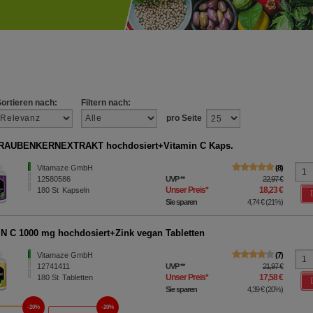
Sortieren nach:
Filtern nach:
pro Seite
RAUBENKERNEXTRAKT hochdosiert+Vitamin C Kaps.
Vitamaze GmbH
8
12580586
UVP
**
22,97 €
Unser Preis
*
18,23 €
180
St
Kapseln
Sie sparen
4,74 €
(
21%
)
N C 1000 mg hochdosiert+Zink vegan Tabletten
Vitamaze GmbH
7
12741411
UVP
**
21,97 €
Unser Preis
*
17,58 €
180
St
Tabletten
Sie sparen
4,39 €
(
20%
)
20%
20%