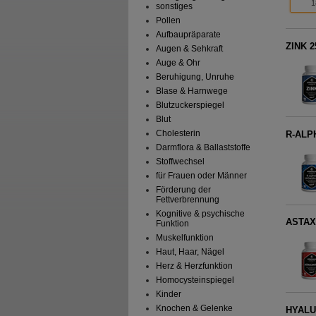
1
sonstiges
Pollen
Aufbaupräparate
ZINK 2
Augen & Sehkraft
Auge & Ohr
Beruhigung, Unruhe
Blase & Harnwege
Blutzuckerspiegel
Blut
Cholesterin
R-ALP
Darmflora & Ballaststoffe
Stoffwechsel
für Frauen oder Männer
Förderung der
Fettverbrennung
Kognitive & psychische
ASTAX
Funktion
Muskelfunktion
Haut, Haar, Nägel
Herz & Herzfunktion
Homocysteinspiegel
Kinder
Knochen & Gelenke
HYALU