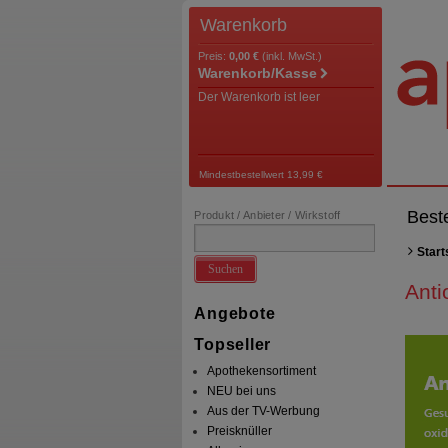
Warenkorb
Preis:
0,00 €
(inkl. MwSt.)
Warenkorb/Kasse
Der Warenkorb ist leer
Mindestbestellwert 13,99 €
Best
Produkt / Anbieter / Wirkstoff
Start
Suchen
Anti
Angebote
Topseller
Apothekensortiment
NEU bei uns
Aus der TV-Werbung
Preisknüller