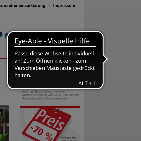
rrierefreiheitserklärung
Impressum
Seite drucken
0800-10 11 422
gebührenfreie Rufnummer
Versandkostenfrei
innerhalb Deutschlands bei einem
Mindestbestellwert von 13,99 Euro oder bei
Einsendung eines Kassenrezeptes