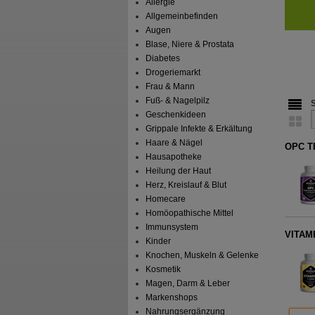
Allergie
Allgemeinbefinden
Augen
Blase, Niere & Prostata
Diabetes
Drogeriemarkt
Frau & Mann
Fuß- & Nagelpilz
Geschenkideen
Grippale Infekte & Erkältung
Haare & Nägel
OPC T
Hausapotheke
Heilung der Haut
Herz, Kreislauf & Blut
Homecare
Homöopathische Mittel
Immunsystem
VITAMI
Kinder
Knochen, Muskeln & Gelenke
Kosmetik
Magen, Darm & Leber
Markenshops
Nahrungsergänzung