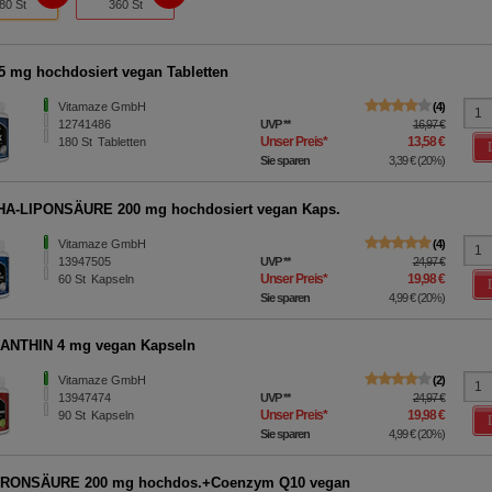
80 St
360 St
5 mg hochdosiert vegan Tabletten
Vitamaze GmbH
4
12741486
UVP
**
16,97 €
Unser Preis
*
13,58 €
180
St
Tabletten
Sie sparen
3,39 €
(
20%
)
HA-LIPONSÄURE 200 mg hochdosiert vegan Kaps.
Vitamaze GmbH
4
13947505
UVP
**
24,97 €
Unser Preis
*
19,98 €
60
St
Kapseln
Sie sparen
4,99 €
(
20%
)
ANTHIN 4 mg vegan Kapseln
Vitamaze GmbH
2
13947474
UVP
**
24,97 €
Unser Preis
*
19,98 €
90
St
Kapseln
Sie sparen
4,99 €
(
20%
)
RONSÄURE 200 mg hochdos.+Coenzym Q10 vegan