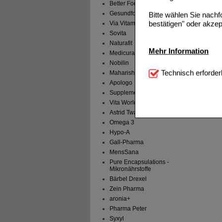
Better Foods
Gesundform
Bitte wählen Sie nach
bestätigen" oder akzep
Via Vitamine - AMP
Sovita
Naturafit
Mehr Information
Medicura Naturprodukte
Nobilin
Technisch Notwendi
Technisch erforder
Maharishi Ayu. Pro.
notwendig sind (z.B. N
Apologo
Supplementa
Komfort:
Diese Cookie
Vita World
beispielsweise für di
Astrid Twardy
Spracheinstellung) an
Inhalte anzuzeigen un
Omega 3
Hypo-A
Statistik & Tracking:
H
Gall-Pharma
sammeln, mit deren Hil
MensSana
auch die Werbung auf Dr
Pure Encapsulations -
teilweise an Dritte wi
Mikronährstoffe
Bärbel Drexel
Zein Pharma
aronia+
Pharma Peter
Syxyl