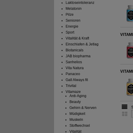
Laktoseintoleranz
Melatonin
Pilze
Senioren
Energie
Sport
VITAMI
Vitalität & Kraft
Einschlafen & Jetlag
Biotanicals
JAB biopharma
Sanhelios
Vita Natura
VITAMI
Panaceo
Gall Always fit
Trivital
Vitamaze
Anti-Aging
Beauty
Gehirn & Nerven
Müdigkeit
Muskeln
Stoffwechsel
Vitalität