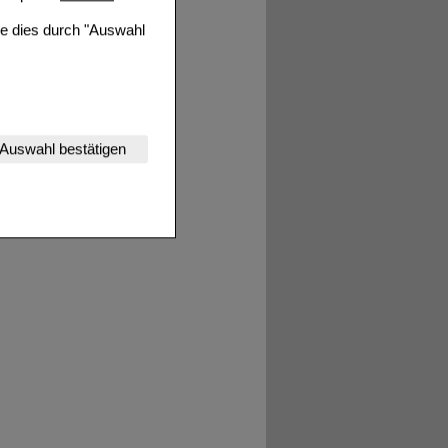
ie dies durch "Auswahl
nserer Website
Auswahl bestätigen
tet werden kann.
estalten,
rhaltensweisen (z.B.
nisse zugeschrittene
ng unserer Website
uf unserer Website aber
, dass Daten hierfür