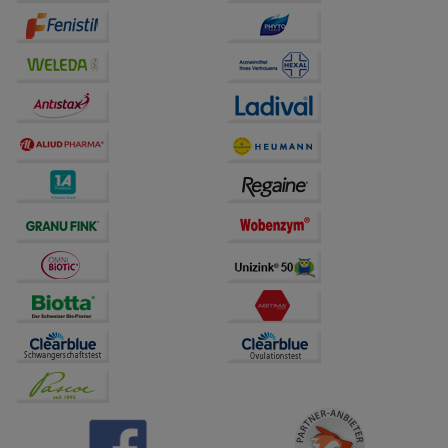
auf unserer Website aber auch die Werbung auf
Drittseiten möglichst relevant für Sie zu gestalten.
Bitte beachten Sie, dass Daten hierfür teilweise an
Dritte wie z.B. Google oder soziale Medien
übertragen werden.