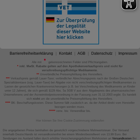
Barrierefreiheitserklärung
Kontakt
AGB
Datenschutz
Impressum
Alle mit
gekennzeichneten Felder sind Pflichtangaben.
*
inkl. MwSt. Rabatte gelten auf den Apothekenverkaufspreis und nicht für
verschreibungspflichtige Medikamente.
**
Unverbindliche Preisempfehlung des Herstellers.
***
Verkaufspreis gemäß Lauer-Taxe; verbindlicher Abrechnungspreis nach der Großen Deutschen
Spezialitätentaxe (sog. Lauer-Taxe) bei Abgabe von nicht verschreibungspflichtigen Medikamenten zu
Lasten der gesetzlichen Krankenversicherungen (z.B. bei Verschreibung des Medikaments an Kinder
unter 12 Jahren), die sich gemäß §129 Abs. 5a SGB V aus dem Abgabepreis des pharmazeutischen
Unternehmens und der Arzneimittelpreisverordnung in der Fassung zum 31.12.2003 ergibt. Es handelt
sich
nicht
um die unverbindliche Preisempfehlung des Herstellers.
****
BK: Beschaffungskosten. Diese Summe fällt zusätzlich an, da der Artikel direkt vom Hersteller
bezogen werden muss.
*****
verw. bis: Verwendbar bis.
Hier können Sie Ihre Cookie-Zustimmung widerrufen
Die angegebenen Preise beinhalten die gesetzlich vorgeschriebene Mehrwertsteuer. Der Versand
innerhalb Deutschlands ist versandkostenfrei bei einem Mindestbestellwert von 13,99 Euro. Bei
Sendungen ins Ausland fallen durch erhöhte Versicherungsgebühren Mehrkosten an
Versandkosten
Bei