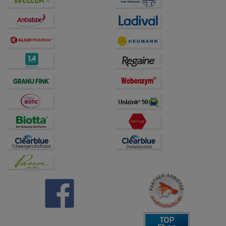
Verhaltensweisen (z.B. Spracheinstellung)
anzupassen. Komfort-Cookies ermöglichen es uns
auch auf Ihre Bedürfnisse zugeschrittene Inhalte
anzuzeigen und unser Partnerprogramm zu
betreiben.
Statistik & Tracking:
Hierüber lassen sich
Informationen über die Art und Weise der Nutzung
unserer Website sammeln, mit deren Hilfe wir unsere
Website weiter für Sie optimieren können, den Inhalt
auf unserer Website aber auch die Werbung auf
Drittseiten möglichst relevant für Sie zu gestalten.
Bitte beachten Sie, dass Daten hierfür teilweise an
Dritte wie z.B. Google oder soziale Medien
übertragen werden.