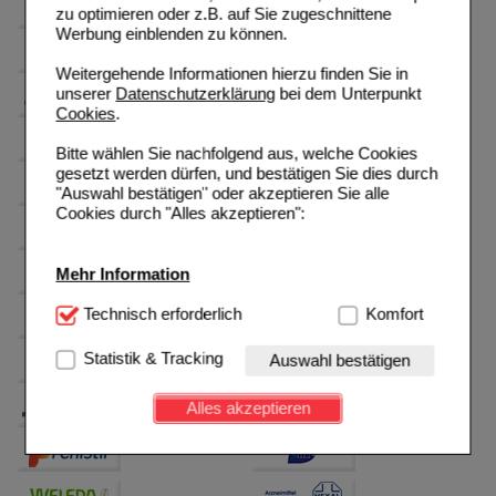
zu optimieren oder z.B. auf Sie zugeschnittene
Werbung einblenden zu können.
Weitergehende Informationen hierzu finden Sie in
unserer
Datenschutzerklärung
bei dem Unterpunkt
Cookies
.
Bitte wählen Sie nachfolgend aus, welche Cookies
gesetzt werden dürfen, und bestätigen Sie dies durch
"Auswahl bestätigen" oder akzeptieren Sie alle
Cookies durch "Alles akzeptieren":
Mehr Information
Technisch Notwendig:
Technisch erforderlich
Hierbei handelt es sich um
Komfort
Cookies, die für die Grundfunktionen unserer
Website notwendig sind (z.B. Navigation, Warenkorb,
Statistik & Tracking
Auswahl bestätigen
Kundenkonto), weshalb auf diese nicht verzichtet
werden kann.
Alles akzeptieren
Komfort:
Diese Cookies werden genutzt um das
Einkaufserlebnis noch ansprechender zu gestalten,
beispielsweise für die Wiedererkennung des
Besuchers oder unsere Seite an bevorzugte