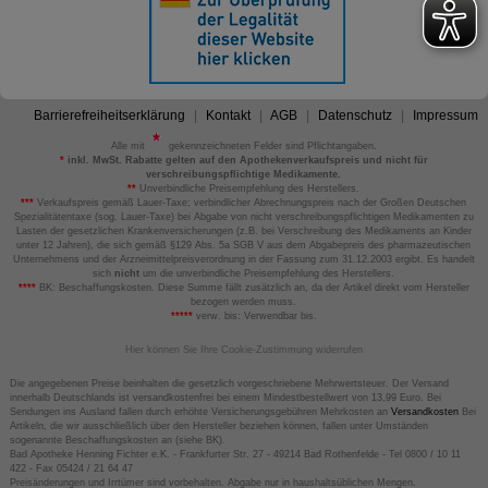
Barrierefreiheitserklärung
Kontakt
AGB
Datenschutz
Impressum
Alle mit
gekennzeichneten Felder sind Pflichtangaben.
*
inkl. MwSt. Rabatte gelten auf den Apothekenverkaufspreis und nicht für
verschreibungspflichtige Medikamente.
**
Unverbindliche Preisempfehlung des Herstellers.
***
Verkaufspreis gemäß Lauer-Taxe; verbindlicher Abrechnungspreis nach der Großen Deutschen
Spezialitätentaxe (sog. Lauer-Taxe) bei Abgabe von nicht verschreibungspflichtigen Medikamenten zu
Lasten der gesetzlichen Krankenversicherungen (z.B. bei Verschreibung des Medikaments an Kinder
unter 12 Jahren), die sich gemäß §129 Abs. 5a SGB V aus dem Abgabepreis des pharmazeutischen
Unternehmens und der Arzneimittelpreisverordnung in der Fassung zum 31.12.2003 ergibt. Es handelt
sich
nicht
um die unverbindliche Preisempfehlung des Herstellers.
****
BK: Beschaffungskosten. Diese Summe fällt zusätzlich an, da der Artikel direkt vom Hersteller
bezogen werden muss.
*****
verw. bis: Verwendbar bis.
Hier können Sie Ihre Cookie-Zustimmung widerrufen
Die angegebenen Preise beinhalten die gesetzlich vorgeschriebene Mehrwertsteuer. Der Versand
innerhalb Deutschlands ist versandkostenfrei bei einem Mindestbestellwert von 13,99 Euro. Bei
Sendungen ins Ausland fallen durch erhöhte Versicherungsgebühren Mehrkosten an
Versandkosten
Bei
Artikeln, die wir ausschließlich über den Hersteller beziehen können, fallen unter Umständen
sogenannte Beschaffungskosten an (siehe BK).
Bad Apotheke Henning Fichter e.K. - Frankfurter Str. 27 - 49214 Bad Rothenfelde - Tel 0800 / 10 11
422 - Fax 05424 / 21 64 47
Preisänderungen und Irrtümer sind vorbehalten. Abgabe nur in haushaltsüblichen Mengen.