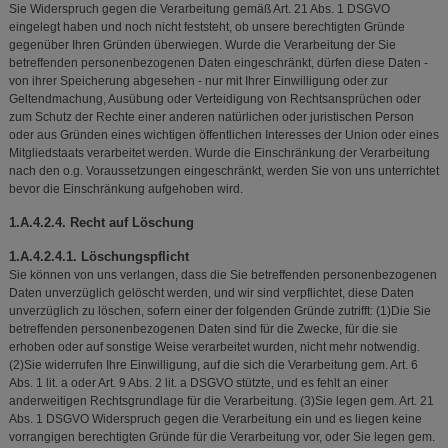
Sie Widerspruch gegen die Verarbeitung gemäß Art. 21 Abs. 1 DSGVO
eingelegt haben und noch nicht feststeht, ob unsere berechtigten Gründe
gegenüber Ihren Gründen überwiegen. Wurde die Verarbeitung der Sie
betreffenden personenbezogenen Daten eingeschränkt, dürfen diese Daten -
von ihrer Speicherung abgesehen - nur mit Ihrer Einwilligung oder zur
Geltendmachung, Ausübung oder Verteidigung von Rechtsansprüchen oder
zum Schutz der Rechte einer anderen natürlichen oder juristischen Person
oder aus Gründen eines wichtigen öffentlichen Interesses der Union oder eines
Mitgliedstaats verarbeitet werden. Wurde die Einschränkung der Verarbeitung
nach den o.g. Voraussetzungen eingeschränkt, werden Sie von uns unterrichtet
bevor die Einschränkung aufgehoben wird.
1.A.4.2.4. Recht auf Löschung
1.A.4.2.4.1. Löschungspflicht
Sie können von uns verlangen, dass die Sie betreffenden personenbezogenen
Daten unverzüglich gelöscht werden, und wir sind verpflichtet, diese Daten
unverzüglich zu löschen, sofern einer der folgenden Gründe zutrifft: (1)Die Sie
betreffenden personenbezogenen Daten sind für die Zwecke, für die sie
erhoben oder auf sonstige Weise verarbeitet wurden, nicht mehr notwendig.
(2)Sie widerrufen Ihre Einwilligung, auf die sich die Verarbeitung gem. Art. 6
Abs. 1 lit. a oder Art. 9 Abs. 2 lit. a DSGVO stützte, und es fehlt an einer
anderweitigen Rechtsgrundlage für die Verarbeitung. (3)Sie legen gem. Art. 21
Abs. 1 DSGVO Widerspruch gegen die Verarbeitung ein und es liegen keine
vorrangigen berechtigten Gründe für die Verarbeitung vor, oder Sie legen gem.