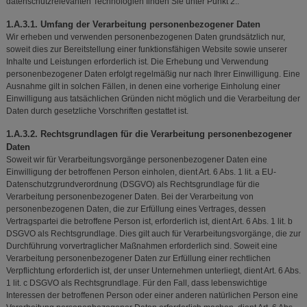
datenschutzrelevanten Technologien finden Sie unter Punkt 2..
1.A.3.1. Umfang der Verarbeitung personenbezogener Daten
Wir erheben und verwenden personenbezogenen Daten grundsätzlich nur,
soweit dies zur Bereitstellung einer funktionsfähigen Website sowie unserer
Inhalte und Leistungen erforderlich ist. Die Erhebung und Verwendung
personenbezogener Daten erfolgt regelmäßig nur nach Ihrer Einwilligung. Eine
Ausnahme gilt in solchen Fällen, in denen eine vorherige Einholung einer
Einwilligung aus tatsächlichen Gründen nicht möglich und die Verarbeitung der
Daten durch gesetzliche Vorschriften gestattet ist.
1.A.3.2. Rechtsgrundlagen für die Verarbeitung personenbezogener
Daten
Soweit wir für Verarbeitungsvorgänge personenbezogener Daten eine
Einwilligung der betroffenen Person einholen, dient Art. 6 Abs. 1 lit. a EU-
Datenschutzgrundverordnung (DSGVO) als Rechtsgrundlage für die
Verarbeitung personenbezogener Daten. Bei der Verarbeitung von
personenbezogenen Daten, die zur Erfüllung eines Vertrages, dessen
Vertragspartei die betroffene Person ist, erforderlich ist, dient Art. 6 Abs. 1 lit. b
DSGVO als Rechtsgrundlage. Dies gilt auch für Verarbeitungsvorgänge, die zur
Durchführung vorvertraglicher Maßnahmen erforderlich sind. Soweit eine
Verarbeitung personenbezogener Daten zur Erfüllung einer rechtlichen
Verpflichtung erforderlich ist, der unser Unternehmen unterliegt, dient Art. 6 Abs.
1 lit. c DSGVO als Rechtsgrundlage. Für den Fall, dass lebenswichtige
Interessen der betroffenen Person oder einer anderen natürlichen Person eine