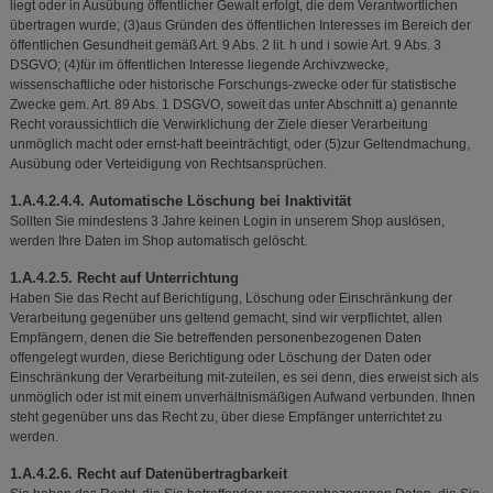
liegt oder in Ausübung öffentlicher Gewalt erfolgt, die dem Verantwortlichen
übertragen wurde; (3)aus Gründen des öffentlichen Interesses im Bereich der
öffentlichen Gesundheit gemäß Art. 9 Abs. 2 lit. h und i sowie Art. 9 Abs. 3
DSGVO; (4)für im öffentlichen Interesse liegende Archivzwecke,
wissenschaftliche oder historische Forschungs-zwecke oder für statistische
Zwecke gem. Art. 89 Abs. 1 DSGVO, soweit das unter Abschnitt a) genannte
Recht voraussichtlich die Verwirklichung der Ziele dieser Verarbeitung
unmöglich macht oder ernst-haft beeinträchtigt, oder (5)zur Geltendmachung,
Ausübung oder Verteidigung von Rechtsansprüchen.
1.A.4.2.4.4. Automatische Löschung bei Inaktivität
Sollten Sie mindestens 3 Jahre keinen Login in unserem Shop auslösen,
werden Ihre Daten im Shop automatisch gelöscht.
1.A.4.2.5. Recht auf Unterrichtung
Haben Sie das Recht auf Berichtigung, Löschung oder Einschränkung der
Verarbeitung gegenüber uns geltend gemacht, sind wir verpflichtet, allen
Empfängern, denen die Sie betreffenden personenbezogenen Daten
offengelegt wurden, diese Berichtigung oder Löschung der Daten oder
Einschränkung der Verarbeitung mit-zuteilen, es sei denn, dies erweist sich als
unmöglich oder ist mit einem unverhältnismäßigen Aufwand verbunden. Ihnen
steht gegenüber uns das Recht zu, über diese Empfänger unterrichtet zu
werden.
1.A.4.2.6. Recht auf Datenübertragbarkeit