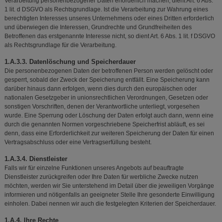
Verarbeitung personenbezogener Daten erforderlich machen, dient Art. 6 Abs.
1 lit. d DSGVO als Rechtsgrundlage. Ist die Verarbeitung zur Wahrung eines
berechtigten Interesses unseres Unternehmens oder eines Dritten erforderlich
und überwiegen die Interessen, Grundrechte und Grundfreiheiten des
Betroffenen das erstgenannte Interesse nicht, so dient Art. 6 Abs. 1 lit. f DSGVO
als Rechtsgrundlage für die Verarbeitung.
1.A.3.3. Datenlöschung und Speicherdauer
Die personenbezogenen Daten der betroffenen Person werden gelöscht oder
gesperrt, sobald der Zweck der Speicherung entfällt. Eine Speicherung kann
darüber hinaus dann erfolgen, wenn dies durch den europäischen oder
nationalen Gesetzgeber in unionsrechtlichen Verordnungen, Gesetzen oder
sonstigen Vorschriften, denen der Verantwortliche unterliegt, vorgesehen
wurde. Eine Sperrung oder Löschung der Daten erfolgt auch dann, wenn eine
durch die genannten Normen vorgeschriebene Speicherfrist abläuft, es sei
denn, dass eine Erforderlichkeit zur weiteren Speicherung der Daten für einen
Vertragsabschluss oder eine Vertragserfüllung besteht.
1.A.3.4. Dienstleister
Falls wir für einzelne Funktionen unseres Angebots auf beauftragte
Dienstleister zurückgreifen oder Ihre Daten für werbliche Zwecke nutzen
möchten, werden wir Sie unterstehend im Detail über die jeweiligen Vorgänge
informieren und nötigenfalls an geeigneter Stelle Ihre gesonderte Einwilligung
einholen. Dabei nennen wir auch die festgelegten Kriterien der Speicherdauer.
1.A.4. Ihre Rechte