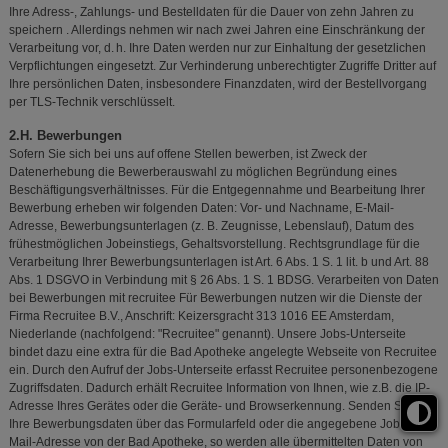
Ihre Adress-, Zahlungs- und Bestelldaten für die Dauer von zehn Jahren zu
speichern . Allerdings nehmen wir nach zwei Jahren eine Einschränkung der
Verarbeitung vor, d. h. Ihre Daten werden nur zur Einhaltung der gesetzlichen
Verpflichtungen eingesetzt. Zur Verhinderung unberechtigter Zugriffe Dritter auf
Ihre persönlichen Daten, insbesondere Finanzdaten, wird der Bestellvorgang
per TLS-Technik verschlüsselt.
2.H. Bewerbungen
Sofern Sie sich bei uns auf offene Stellen bewerben, ist Zweck der
Datenerhebung die Bewerberauswahl zu möglichen Begründung eines
Beschäftigungsverhältnisses. Für die Entgegennahme und Bearbeitung Ihrer
Bewerbung erheben wir folgenden Daten: Vor- und Nachname, E-Mail-
Adresse, Bewerbungsunterlagen (z. B. Zeugnisse, Lebenslauf), Datum des
frühestmöglichen Jobeinstiegs, Gehaltsvorstellung. Rechtsgrundlage für die
Verarbeitung Ihrer Bewerbungsunterlagen ist Art. 6 Abs. 1 S. 1 lit. b und Art. 88
Abs. 1 DSGVO in Verbindung mit § 26 Abs. 1 S. 1 BDSG. Verarbeiten von Daten
bei Bewerbungen mit recruitee Für Bewerbungen nutzen wir die Dienste der
Firma Recruitee B.V., Anschrift: Keizersgracht 313 1016 EE Amsterdam,
Niederlande (nachfolgend: "Recruitee" genannt). Unsere Jobs-Unterseite
bindet dazu eine extra für die Bad Apotheke angelegte Webseite von Recruitee
ein. Durch den Aufruf der Jobs-Unterseite erfasst Recruitee personenbezogene
Zugriffsdaten. Dadurch erhält Recruitee Information von Ihnen, wie z.B. die IP-
Adresse Ihres Gerätes oder die Geräte- und Browserkennung. Senden Sie uns
Ihre Bewerbungsdaten über das Formularfeld oder die angegebene Job-E-
Mail-Adresse von der Bad Apotheke, so werden alle übermittelten Daten von