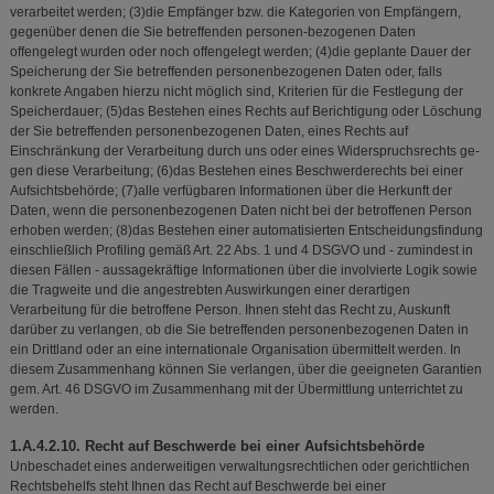
verarbeitet werden; (3)die Empfänger bzw. die Kategorien von Empfängern,
gegenüber denen die Sie betreffenden personen-bezogenen Daten
offengelegt wurden oder noch offengelegt werden; (4)die geplante Dauer der
Speicherung der Sie betreffenden personenbezogenen Daten oder, falls
konkrete Angaben hierzu nicht möglich sind, Kriterien für die Festlegung der
Speicherdauer; (5)das Bestehen eines Rechts auf Berichtigung oder Löschung
der Sie betreffenden personenbezogenen Daten, eines Rechts auf
Einschränkung der Verarbeitung durch uns oder eines Widerspruchsrechts ge-
gen diese Verarbeitung; (6)das Bestehen eines Beschwerderechts bei einer
Aufsichtsbehörde; (7)alle verfügbaren Informationen über die Herkunft der
Daten, wenn die personenbezogenen Daten nicht bei der betroffenen Person
erhoben werden; (8)das Bestehen einer automatisierten Entscheidungsfindung
einschließlich Profiling gemäß Art. 22 Abs. 1 und 4 DSGVO und - zumindest in
diesen Fällen - aussagekräftige Informationen über die involvierte Logik sowie
die Tragweite und die angestrebten Auswirkungen einer derartigen
Verarbeitung für die betroffene Person. Ihnen steht das Recht zu, Auskunft
darüber zu verlangen, ob die Sie betreffenden personenbezogenen Daten in
ein Drittland oder an eine internationale Organisation übermittelt werden. In
diesem Zusammenhang können Sie verlangen, über die geeigneten Garantien
gem. Art. 46 DSGVO im Zusammenhang mit der Übermittlung unterrichtet zu
werden.
1.A.4.2.10. Recht auf Beschwerde bei einer Aufsichtsbehörde
Unbeschadet eines anderweitigen verwaltungsrechtlichen oder gerichtlichen
Rechtsbehelfs steht Ihnen das Recht auf Beschwerde bei einer