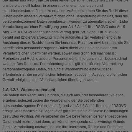
Sie haben das Recht, die Sie betreffenden personenbezogenen Daten, die Sie
uns bereitgestellt haben, in einem strukturierten, gängigen und
maschinenlesbaren Format zu erhalten. Außerdem haben Sie das Recht diese
Daten einem anderen Verantwortlichen ohne Behinderung durch uns, dem die
personenbezogenen Daten bereitgestellt wurden, zu übermitteln, sofern (1)die
Verarbeitung auf einer Einwilligung gem. Art. 6 Abs. 1 lit. a DSGVO oder Art. 9
Abs. 2 lit. a DSGVO oder auf einem Vertrag gem. Art. 6 Abs. 1 lit. b DSGVO
beruht und (2)die Verarbeitung mithilfe automatisierter Verfahren erfolgt. In
Ausübung dieses Rechts haben Sie ferner das Recht, zu erwirken, dass die Sie
betreffenden personenbezogenen Daten direkt von und einem anderen
Verantwortlichen übermittelt werden, soweit dies technisch machbar ist.
Freiheiten und Rechte anderer Personen dürfen hierdurch nicht beeinträchtigt
werden. Das Recht auf Datenübertragbarkeit gilt nicht für eine Verarbeitung
personenbezogener Daten, die für die Wahrnehmung einer Aufgabe
erforderlich ist, die im öffentlichen Interesse liegt oder in Ausübung öffentlicher
Gewalt erfolgt, die dem Verantwortlichen übertragen wurde.
1.A.4.2.7. Widerspruchsrecht
Sie haben das Recht, aus Gründen, die sich aus ihrer besonderen Situation
ergeben, jederzeit gegen die Verarbeitung der Sie betreffenden
personenbezogenen Daten, die aufgrund von Art. 6 Abs. 1 lit. e oder f DSGVO
erfolgt, Widerspruch einzulegen; dies gilt auch für ein auf diese Bestimmungen
gestütztes Profiling. Wir verarbeiten die Sie betreffenden personenbezogenen
Daten nicht mehr, es sei denn, wir können zwingende schutzwürdige Gründe
für die Verarbeitung nachweisen, die Ihre Interessen, Rechte und Freiheiten