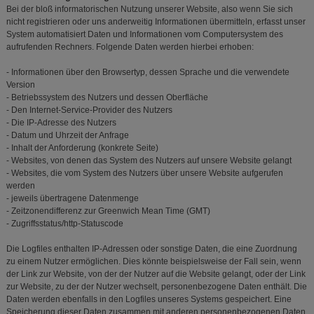
betreiben.
Bei der bloß informatorischen Nutzung unserer Website, also wenn Sie sich
nicht registrieren oder uns anderweitig Informationen übermitteln, erfasst unser
Statistik & Tracking:
Hierüber lassen sich
System automatisiert Daten und Informationen vom Computersystem des
Informationen über die Art und Weise der Nutzung
aufrufenden Rechners. Folgende Daten werden hierbei erhoben:
unserer Website sammeln, mit deren Hilfe wir unsere
Website weiter für Sie optimieren können, den Inhalt
- Informationen über den Browsertyp, dessen Sprache und die verwendete
auf unserer Website aber auch die Werbung auf
Version
Drittseiten möglichst relevant für Sie zu gestalten.
- Betriebssystem des Nutzers und dessen Oberfläche
Bitte beachten Sie, dass Daten hierfür teilweise an
- Den Internet-Service-Provider des Nutzers
Dritte wie z.B. Google oder soziale Medien
- Die IP-Adresse des Nutzers
übertragen werden.
- Datum und Uhrzeit der Anfrage
- Inhalt der Anforderung (konkrete Seite)
- Websites, von denen das System des Nutzers auf unsere Website gelangt
- Websites, die vom System des Nutzers über unsere Website aufgerufen
werden
- jeweils übertragene Datenmenge
- Zeitzonendifferenz zur Greenwich Mean Time (GMT)
- Zugriffsstatus/http-Statuscode
Die Logfiles enthalten IP-Adressen oder sonstige Daten, die eine Zuordnung
zu einem Nutzer ermöglichen. Dies könnte beispielsweise der Fall sein, wenn
der Link zur Website, von der der Nutzer auf die Website gelangt, oder der Link
zur Website, zu der der Nutzer wechselt, personenbezogene Daten enthält. Die
Daten werden ebenfalls in den Logfiles unseres Systems gespeichert. Eine
Speicherung dieser Daten zusammen mit anderen personenbezogenen Daten