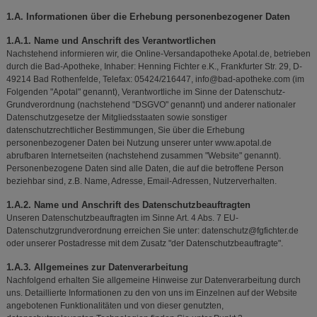
1.A. Informationen über die Erhebung personenbezogener Daten
1.A.1. Name und Anschrift des Verantwortlichen
Nachstehend informieren wir, die Online-Versandapotheke Apotal.de, betrieben
durch die Bad-Apotheke, Inhaber: Henning Fichter e.K., Frankfurter Str. 29, D-
49214 Bad Rothenfelde, Telefax: 05424/216447, info@bad-apotheke.com (im
Folgenden "Apotal" genannt), Verantwortliche im Sinne der Datenschutz-
Grundverordnung (nachstehend "DSGVO" genannt) und anderer nationaler
Datenschutzgesetze der Mitgliedsstaaten sowie sonstiger
datenschutzrechtlicher Bestimmungen, Sie über die Erhebung
personenbezogener Daten bei Nutzung unserer unter www.apotal.de
abrufbaren Internetseiten (nachstehend zusammen "Website" genannt).
Personenbezogene Daten sind alle Daten, die auf die betroffene Person
beziehbar sind, z.B. Name, Adresse, Email-Adressen, Nutzerverhalten.
1.A.2. Name und Anschrift des Datenschutzbeauftragten
Unseren Datenschutzbeauftragten im Sinne Art. 4 Abs. 7 EU-
Datenschutzgrundverordnung erreichen Sie unter: datenschutz@fgfichter.de
oder unserer Postadresse mit dem Zusatz "der Datenschutzbeauftragte".
1.A.3. Allgemeines zur Datenverarbeitung
Nachfolgend erhalten Sie allgemeine Hinweise zur Datenverarbeitung durch
uns. Detaillierte Informationen zu den von uns im Einzelnen auf der Website
angebotenen Funktionalitäten und von dieser genutzten,