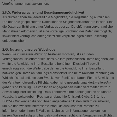
Verpflichtungen nachzukommen.
2.F.5. Widerspruchs- und Beseitigungsmöglichkeit
Als Nutzer haben sie jederzeit die Möglichkeit, die Registrierung aufzulösen.
Die über Sie gespeicherten Daten können Sie jederzeit abändern lassen. Sind
die Daten zur Erfüllung eines Vertrages oder zur Durchführung vorvertraglicher
Maßnahmen erforderlich, ist eine vorzeitige Löschung der Daten nur möglich,
soweit nicht vertragliche oder gesetzliche Verpflichtungen einer Löschung
entgegenstehen.
2.G. Nutzung unseres Webshops
Wenn Sie in unserem Webshop bestellen möchten, ist es für den
Vertragsabschluss erforderlich, dass Sie Ihre persönlichen Daten angeben, die
wir für die Abwicklung Ihrer Bestellung benötigen. Dies betrifft soweit
einschlägig auch die Weitergabe der für die Abwicklung Ihrer Bestellung
notwendigen Daten an Zahlungs-dienstleister und beim Kauf auf Rechnung an
Wirtschaftsauskunfteien zum Zwecke von Bonitätsanfragen. Für die Abwicklung
der Verträge notwendige Pflichtangaben sind gesondert markiert, weitere An-
gaben sind freiwillig. Die von Ihnen angegebenen Daten verarbeiten wir zur
Abwicklung Ihrer Bestellung. Dazu können wir Ihre Zahlungsdaten an unsere
Hausbank weitergeben. Rechtsgrundlage hierfür ist Art. 6 Abs. 1 S. 1 lit. b
DSGVO. Wir können die von Ihnen angegebenen Daten zudem verarbeiten,
um Sie über weitere interessante Produkte aus unserem Portfolio zu
informieren oder Ihnen E-Mails mit technischen Informationen zukommen
lassen. Wir sind aufgrund handels- und steuerrechtlicher Vorgaben verpflichtet,