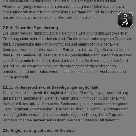
Interesse an der Verarbeitung der Daten. Die sonstigen während des
Absendevorgangs verarbeiteten personenbezogenen Daten dienen dazu,
einen Missbrauch des Kontaktformulars zu verhindern und die Sicherheit
unserer informationstechnischen Systeme sicherzustellen.
2.E.4. Dauer der Speicherung
Die Daten werden gelöscht, sobald sie für die Erreichung des Zweckes ihrer
Erhebung nicht mehr erforderlich sind. Für die personenbezogenen Daten aus
der Eingabemaske des Kontaktformulars und diejenigen, die per E-Mail
übersandt wurden, ist dies dann der Fall, wenn die jeweilige Konversation mit
dem Nutzer beendet ist. Beendet ist die Konversation dann, wenn sich aus den
Umständen entnehmen lässt, dass der betroffene Sachverhalt abschließend
geklärt ist. Die während des Absendevorgangs zusätzlich erhobenen
personenbezogenen Daten werden spätestens nach einer Frist von sieben
Tagen gelöscht.
2.E.5. Widerspruchs- und Beseitigungsmöglichkeit
Der Nutzer hat jederzeit die Möglichkeit, seine Einwilligung zur Verarbeitung
der personenbezogenen Daten zu widerrufen. Nimmt der Nutzer per E-Mail
Kontakt mit uns auf, so kann er der Speicherung seiner personenbezogenen
Daten jederzeit widersprechen. In einem solchen Fall kann die Konversation
nicht fortgeführt werden. Alle personenbezogenen Daten, die im Zuge der
Kontaktaufnahme gespeichert wurden, werden in diesem Fall gelöscht.
2.F. Registrierung auf unserer Website