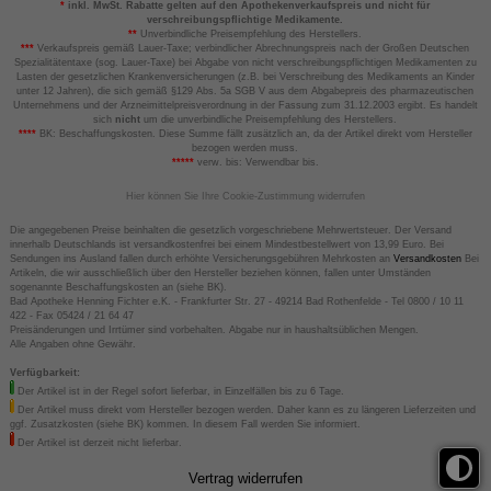
*
inkl. MwSt. Rabatte gelten auf den Apothekenverkaufspreis und nicht für
verschreibungspflichtige Medikamente.
**
Unverbindliche Preisempfehlung des Herstellers.
***
Verkaufspreis gemäß Lauer-Taxe; verbindlicher Abrechnungspreis nach der Großen Deutschen
Spezialitätentaxe (sog. Lauer-Taxe) bei Abgabe von nicht verschreibungspflichtigen Medikamenten zu
Lasten der gesetzlichen Krankenversicherungen (z.B. bei Verschreibung des Medikaments an Kinder
unter 12 Jahren), die sich gemäß §129 Abs. 5a SGB V aus dem Abgabepreis des pharmazeutischen
Unternehmens und der Arzneimittelpreisverordnung in der Fassung zum 31.12.2003 ergibt. Es handelt
sich
nicht
um die unverbindliche Preisempfehlung des Herstellers.
****
BK: Beschaffungskosten. Diese Summe fällt zusätzlich an, da der Artikel direkt vom Hersteller
bezogen werden muss.
*****
verw. bis: Verwendbar bis.
Hier können Sie Ihre Cookie-Zustimmung widerrufen
Die angegebenen Preise beinhalten die gesetzlich vorgeschriebene Mehrwertsteuer. Der Versand
innerhalb Deutschlands ist versandkostenfrei bei einem Mindestbestellwert von 13,99 Euro. Bei
Sendungen ins Ausland fallen durch erhöhte Versicherungsgebühren Mehrkosten an
Versandkosten
Bei
Artikeln, die wir ausschließlich über den Hersteller beziehen können, fallen unter Umständen
sogenannte Beschaffungskosten an (siehe BK).
Bad Apotheke Henning Fichter e.K. - Frankfurter Str. 27 - 49214 Bad Rothenfelde - Tel 0800 / 10 11
422 - Fax 05424 / 21 64 47
Preisänderungen und Irrtümer sind vorbehalten. Abgabe nur in haushaltsüblichen Mengen.
Alle Angaben ohne Gewähr.
Verfügbarkeit:
Der Artikel ist in der Regel sofort lieferbar, in Einzelfällen bis zu 6 Tage.
Der Artikel muss direkt vom Hersteller bezogen werden. Daher kann es zu längeren Lieferzeiten und
ggf. Zusatzkosten (siehe BK) kommen. In diesem Fall werden Sie informiert.
Der Artikel ist derzeit nicht lieferbar.
Vertrag widerrufen