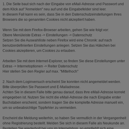
1. Die Seite baut sich nach der Eingabe von eMail-Adresse und Passwort und
dem Klick auf "Anmelden" neu auf und die Eingabefelder sind leer.
In diesem Fall kann es sein, dass Sie in den Datenschutzeinstellungen Ihres
Browsers die so genannten Cookies nicht akzeptiert haben.
Wenn Sie mit dem Firefox-Browser arbeiten, gehen Sie wie folgt vor:
Obere Menüleiste
Extras -> Einstellungen -> Datenschutz
Setzen Sie die Auswahlliste neben
Firefox wird eine Chronik:
auf
nach
benutzerdefinierten Einstellungen anlegen.
Setzen Sie das Häkchen bei
Cookies akzeptieren, um Cookies zu erlauben.
Arbeiten Sie mit dem Internet-Explorer, so finden Sie diese Einstellungen unter
Extras -> Internetoptionen -> Reiter Datenschutz
Hier stellen Sie den Regler auf max. "Mittelhoch"
2. Nach dem Loginversuch erscheint
Sie konnten nicht angemeldet werden.
Bitte überprüfen Sie Passwort und E-Mailadresse.
Achten Sie in diesem Falle bitte genau darauf, dass Ihre eMail-Adresse korrekt
eingegeben ist. Nutzen Sie nicht die eMail-Adresse die nach Eingabe erster
Buchstaben erscheint, sondern tragen Sie die komplette Adresse manuell ein,
um so unbeabsichtige Tippfehler zu vermeiden.
Erscheint die Meldung weiterhin, so haben Sie vermutlich in der Vergangenheit
ohne Registrierung bestellt. Melden Sie sich in diesem Falle als Neukunde an.
Bestellen Sie wiederholt bei uns im Internetshop, so empfiehlt sich eine