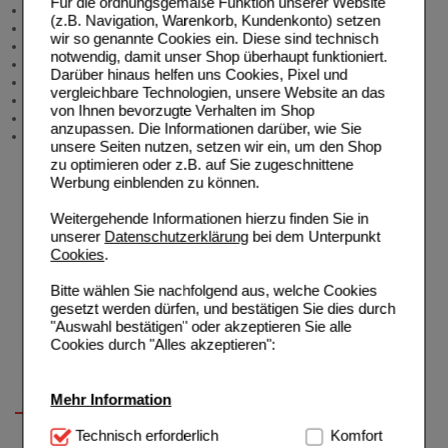
Für die ordnungsgemäße Funktion unserer Website
Allgemeine Information
(z.B. Navigation, Warenkorb, Kundenkonto) setzen
Produktberatung
wir so genannte Cookies ein. Diese sind technisch
Meldung Arzneimittelrisiken
notwendig, damit unser Shop überhaupt funktioniert.
Zuzahlungsfreie Arzneien
Darüber hinaus helfen uns Cookies, Pixel und
Angebote & Downloads
vergleichbare Technologien, unsere Website an das
Newsletter
von Ihnen bevorzugte Verhalten im Shop
Neukundenprämie
anzupassen. Die Informationen darüber, wie Sie
Stellenangebote
unsere Seiten nutzen, setzen wir ein, um den Shop
zu optimieren oder z.B. auf Sie zugeschnittene
Werbung einblenden zu können.
Weitergehende Informationen hierzu finden Sie in
unserer
Datenschutzerklärung
bei dem Unterpunkt
Cookies
.
Bitte wählen Sie nachfolgend aus, welche Cookies
gesetzt werden dürfen, und bestätigen Sie dies durch
"Auswahl bestätigen" oder akzeptieren Sie alle
Cookies durch "Alles akzeptieren":
Mehr Information
Technisch Notwendig:
Technisch erforderlich
Hierbei handelt es sich um
Komfort