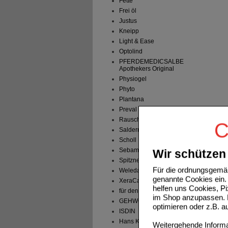
Fette
Frei öl
Justus
Kneipp
Light & Ease
Optolind
PFERDEMEDICSALBE
Apothekers Original
Physiogel
Phyto
Plantana
Preval
Rausch
C
Salderman
Scholl
Sebamed
Wir schützen 
Spitzner
Für die ordnungsgemäß
Weleda
genannte Cookies ein. 
XeraCalm A.D.
helfen uns Cookies, P
für den Mann
im Shop anzupassen. D
GEHWOL
optimieren oder z.B. 
ISDIN
Hans Karrer
Weitergehende Informat