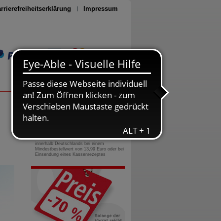
rrierefreiheitserklärung
Impressum
Seite drucken
0800-10 11 422
gebührenfreie Rufnummer
Versandkostenfrei
innerhalb Deutschlands bei einem
Mindestbestellwert von 13,99 Euro oder bei
Einsendung eines Kassenrezeptes