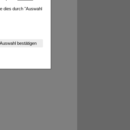
ie dies durch "Auswahl
nserer Website
Auswahl bestätigen
tet werden kann.
estalten,
rhaltensweisen (z.B.
nisse zugeschrittene
ng unserer Website
uf unserer Website aber
, dass Daten hierfür