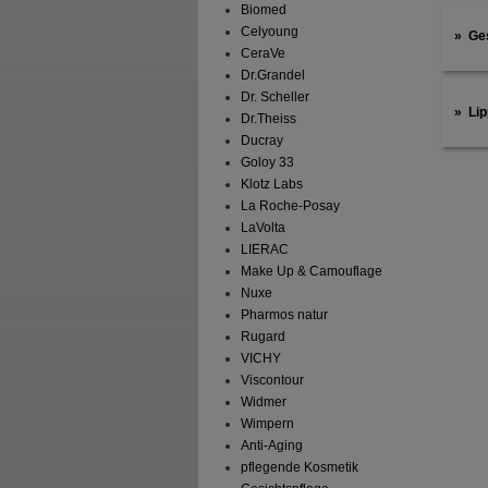
Biomed
Celyoung
Ge
CeraVe
Dr.Grandel
Dr. Scheller
Li
Dr.Theiss
Ducray
Goloy 33
Klotz Labs
La Roche-Posay
LaVolta
LIERAC
Make Up & Camouflage
Nuxe
Pharmos natur
Rugard
VICHY
Viscontour
Widmer
Wimpern
Anti-Aging
pflegende Kosmetik