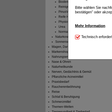
Bioderma
Reinigung & Erfrischung
Bitte wählen Sie nach
bestätigen" oder akzep
PinusVital
Reife Haut Senioren
Physiotop
Mehr Information
Urea
Normale Haut
Technisch Notwendi
Technisch erforder
Naturkosmetik
notwendig sind (z.B. N
Sonnenschutz
Magen, Darm & Leber
Komfort:
Diese Cookie
Markenshops
beispielsweise für di
Nahrungsergänzung
Spracheinstellung) an
Inhalte anzuzeigen un
Nase & Ohren
Naturheilkunde
Statistik & Tracking:
H
Nerven, Gedächtnis & Gemüt
sammeln, mit deren Hil
Pflanzliche Arzneimittel
auch die Werbung auf Dr
Praxisbedarf
teilweise an Dritte wi
Raucherentwöhnung
Reise
Schlaf & Beruhigung
Schmerzmittel
Themen-Welten
Tiergesundheit & Tierbedarf