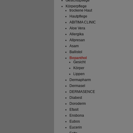
Gesichtspflege
Körperpflege
trockene Haut
Hautpflege
ABITIMA CLINIC
Aloe Vera
Allergika
Allpresan
Asam
Ballistol
Bepanthol
Gesicht
Körper
Lippen
Dermapharm
Dermasel
DERMASENCE
Diabest
Doroderm
Efasit
Ensbona
Eubos
Eucerin