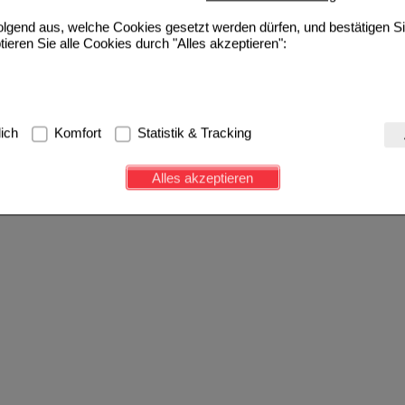
folgend aus, welche Cookies gesetzt werden dürfen, und bestätigen S
tieren Sie alle Cookies durch "Alles akzeptieren":
g:
Hierbei handelt es sich um Cookies, die für die Grundfunktionen u
lich
Komfort
Statistik & Tracking
avigation, Warenkorb, Kundenkonto), weshalb auf diese nicht verzich
s werden genutzt um das Einkaufserlebnis noch ansprechender zu g
Alles akzeptieren
e Wiedererkennung des Besuchers oder unsere Seite an bevorzugte Ve
zupassen. Komfort-Cookies ermöglichen es uns auch auf Ihre Bedürf
d unser Partnerprogramm zu betreiben.
ierüber lassen sich Informationen über die Art und Weise der Nutzu
fe wir unsere Website weiter für Sie optimieren können, den Inhalt a
ittseiten möglichst relevant für Sie zu gestalten. Bitte beachten Sie
e z.B. Google oder soziale Medien übertragen werden.