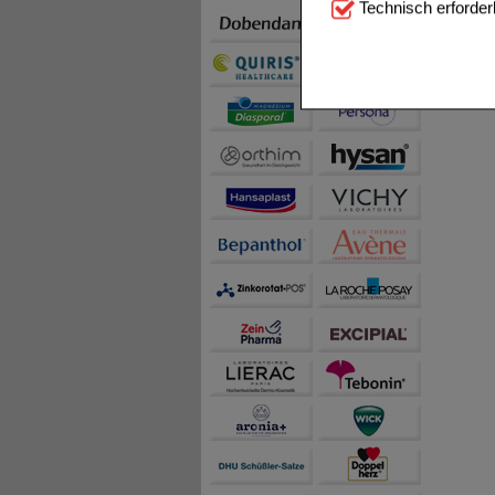
Technisch erforder
notwendig sind (z.B. N
Komfort:
Diese Cookie
beispielsweise für di
Spracheinstellung) an
Inhalte anzuzeigen un
Statistik & Tracking:
H
sammeln, mit deren Hil
auch die Werbung auf Dr
teilweise an Dritte wi