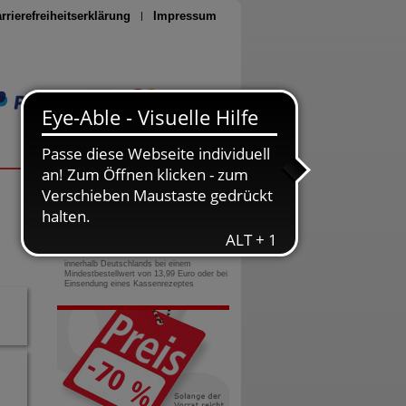
rrierefreiheitserklärung
Impressum
Seite drucken
0800-10 11 422
gebührenfreie Rufnummer
Versandkostenfrei
innerhalb Deutschlands bei einem
Mindestbestellwert von 13,99 Euro oder bei
Einsendung eines Kassenrezeptes