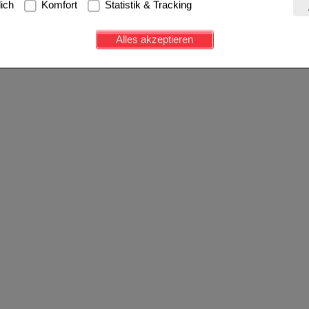
lich
Komfort
Statistik & Tracking
avigation, Warenkorb, Kundenkonto), weshalb auf diese nicht verzich
s werden genutzt um das Einkaufserlebnis noch ansprechender zu g
Alles akzeptieren
e Wiedererkennung des Besuchers oder unsere Seite an bevorzugte Ve
zupassen. Komfort-Cookies ermöglichen es uns auch auf Ihre Bedürf
d unser Partnerprogramm zu betreiben.
ierüber lassen sich Informationen über die Art und Weise der Nutzu
fe wir unsere Website weiter für Sie optimieren können, den Inhalt a
ittseiten möglichst relevant für Sie zu gestalten. Bitte beachten Sie
e z.B. Google oder soziale Medien übertragen werden.