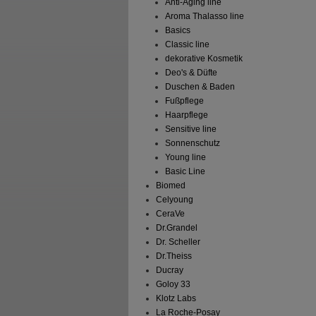
Anti-Aging line
Aroma Thalasso line
Basics
Classic line
dekorative Kosmetik
Deo's & Düfte
Duschen & Baden
Fußpflege
Haarpflege
Sensitive line
Sonnenschutz
Young line
Basic Line
Biomed
Celyoung
CeraVe
Dr.Grandel
Dr. Scheller
Dr.Theiss
Ducray
Goloy 33
Klotz Labs
La Roche-Posay