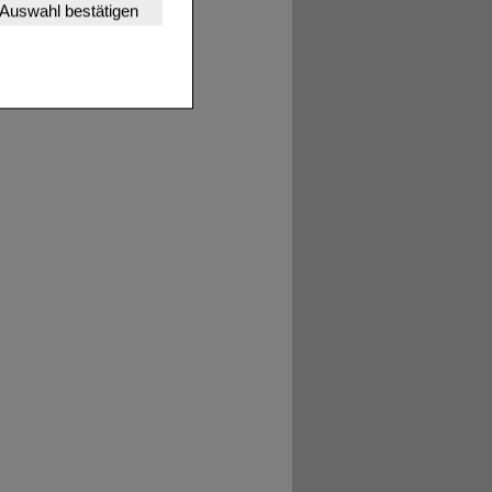
Auswahl bestätigen
tet werden kann.
estalten,
rhaltensweisen (z.B.
nisse zugeschrittene
ng unserer Website
uf unserer Website aber
, dass Daten hierfür