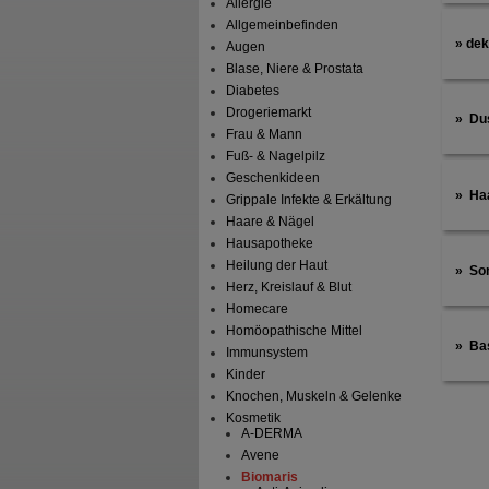
Allergie
Allgemeinbefinden
dek
Augen
Blase, Niere & Prostata
Diabetes
Drogeriemarkt
Du
Frau & Mann
Fuß- & Nagelpilz
Geschenkideen
Ha
Grippale Infekte & Erkältung
Haare & Nägel
Hausapotheke
Heilung der Haut
So
Herz, Kreislauf & Blut
Homecare
Homöopathische Mittel
Bas
Immunsystem
Kinder
Knochen, Muskeln & Gelenke
Kosmetik
A-DERMA
Avene
Biomaris