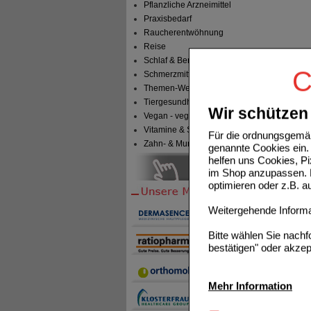
Pflanzliche Arzneimittel
Praxisbedarf
Raucherentwöhnung
Reise
Schlaf & Beruhigung
C
Schmerzmittel
Themen-Welten
Tiergesundheit & Tierbedarf
Wir schützen 
Vegan - vegetarisch
Vitamine & Sport
Für die ordnungsgemäß
Zahn- & Mundpflege
genannte Cookies ein. 
helfen uns Cookies, P
im Shop anzupassen. D
optimieren oder z.B. 
Weitergehende Informat
Bitte wählen Sie nach
bestätigen" oder akzep
Mehr Information
Technisch Notwendi