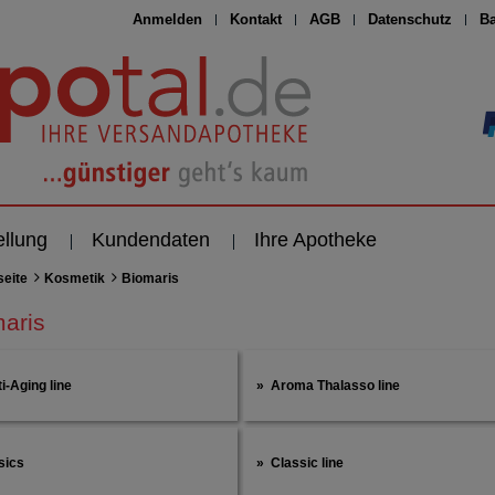
Anmelden
Kontakt
AGB
Datenschutz
Ba
ellung
Kundendaten
Ihre Apotheke
seite
Kosmetik
Biomaris
aris
i-Aging line
Aroma Thalasso line
sics
Classic line