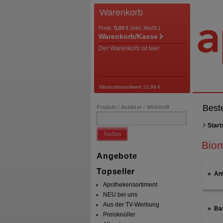
Warenkorb
Preis:
0,00 €
(inkl. MwSt.)
Warenkorb/Kasse
Der Warenkorb ist leer
Mindestbestellwert 13,99 €
Best
Produkt / Anbieter / Wirkstoff
Start
Suchen
Biom
Angebote
Topseller
Ant
Apothekensortiment
NEU bei uns
Aus der TV-Werbung
Ba
Preisknüller