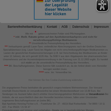
Barrierefreiheitserklärung
Kontakt
AGB
Datenschutz
Impressum
Alle mit
gekennzeichneten Felder sind Pflichtangaben.
*
inkl. MwSt. Rabatte gelten auf den Apothekenverkaufspreis und nicht für
verschreibungspflichtige Medikamente.
**
Unverbindliche Preisempfehlung des Herstellers.
***
Verkaufspreis gemäß Lauer-Taxe; verbindlicher Abrechnungspreis nach der Großen Deutschen
Spezialitätentaxe (sog. Lauer-Taxe) bei Abgabe von nicht verschreibungspflichtigen Medikamenten zu
Lasten der gesetzlichen Krankenversicherungen (z.B. bei Verschreibung des Medikaments an Kinder
unter 12 Jahren), die sich gemäß §129 Abs. 5a SGB V aus dem Abgabepreis des pharmazeutischen
Unternehmens und der Arzneimittelpreisverordnung in der Fassung zum 31.12.2003 ergibt. Es handelt
sich
nicht
um die unverbindliche Preisempfehlung des Herstellers.
****
BK: Beschaffungskosten. Diese Summe fällt zusätzlich an, da der Artikel direkt vom Hersteller
bezogen werden muss.
*****
verw. bis: Verwendbar bis.
Hier können Sie Ihre Cookie-Zustimmung widerrufen
Die angegebenen Preise beinhalten die gesetzlich vorgeschriebene Mehrwertsteuer. Der Versand
innerhalb Deutschlands ist versandkostenfrei bei einem Mindestbestellwert von 13,99 Euro. Bei
Sendungen ins Ausland fallen durch erhöhte Versicherungsgebühren Mehrkosten an
Versandkosten
Bei
Artikeln, die wir ausschließlich über den Hersteller beziehen können, fallen unter Umständen
sogenannte Beschaffungskosten an (siehe BK).
Bad Apotheke Henning Fichter e.K. - Frankfurter Str. 27 - 49214 Bad Rothenfelde - Tel 0800 / 10 11
422 - Fax 05424 / 21 64 47
Preisänderungen und Irrtümer sind vorbehalten. Abgabe nur in haushaltsüblichen Mengen.