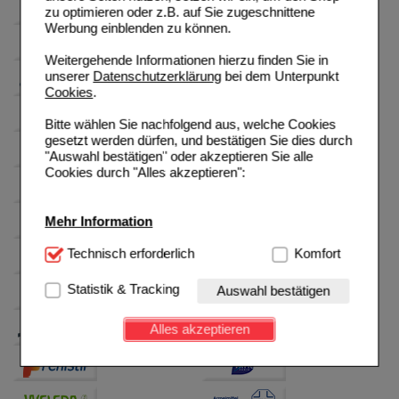
zu optimieren oder z.B. auf Sie zugeschnittene
Werbung einblenden zu können.
Weitergehende Informationen hierzu finden Sie in
unserer
Datenschutzerklärung
bei dem Unterpunkt
Cookies
.
Bitte wählen Sie nachfolgend aus, welche Cookies
gesetzt werden dürfen, und bestätigen Sie dies durch
"Auswahl bestätigen" oder akzeptieren Sie alle
Cookies durch "Alles akzeptieren":
Mehr Information
Technisch Notwendig:
Technisch erforderlich
Hierbei handelt es sich um
Komfort
Cookies, die für die Grundfunktionen unserer
Website notwendig sind (z.B. Navigation, Warenkorb,
Statistik & Tracking
Auswahl bestätigen
Kundenkonto), weshalb auf diese nicht verzichtet
werden kann.
Alles akzeptieren
Komfort:
Diese Cookies werden genutzt um das
Einkaufserlebnis noch ansprechender zu gestalten,
beispielsweise für die Wiedererkennung des
Besuchers oder unsere Seite an bevorzugte