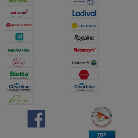
Verhaltensweisen (z.B. Spracheinstellung)
anzupassen. Komfort-Cookies ermöglichen es uns
auch auf Ihre Bedürfnisse zugeschrittene Inhalte
anzuzeigen und unser Partnerprogramm zu
betreiben.
Statistik & Tracking:
Hierüber lassen sich
Informationen über die Art und Weise der Nutzung
unserer Website sammeln, mit deren Hilfe wir unsere
Website weiter für Sie optimieren können, den Inhalt
auf unserer Website aber auch die Werbung auf
Drittseiten möglichst relevant für Sie zu gestalten.
Bitte beachten Sie, dass Daten hierfür teilweise an
Dritte wie z.B. Google oder soziale Medien
übertragen werden.