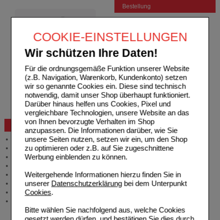
Bestellung
Hilfe zur Anmeldung
Hilfe zum Bestellvorgang
COOKIE-EINSTELLUNGEN
Zahlungsmöglichkeiten
Rezepte einlösen
Wir schützen Ihre Daten!
Freiumschläge anfordern
Freiumschläge downloaden
Für die ordnungsgemäße Funktion unserer Website
Auslandsbestellung
(z.B. Navigation, Warenkorb, Kundenkonto) setzen
Reklamation
wir so genannte Cookies ein. Diese sind technisch
Widerrufsformular
notwendig, damit unser Shop überhaupt funktioniert.
Problembehebung
Darüber hinaus helfen uns Cookies, Pixel und
Bestellschein
vergleichbare Technologien, unsere Website an das
von Ihnen bevorzugte Verhalten im Shop
Beratung und Service
anzupassen. Die Informationen darüber, wie Sie
unsere Seiten nutzen, setzen wir ein, um den Shop
Allgemeine Information
zu optimieren oder z.B. auf Sie zugeschnittene
Produktberatung
Werbung einblenden zu können.
Meldung Arzneimittelrisiken
Zuzahlungsfreie Arzneien
Weitergehende Informationen hierzu finden Sie in
Angebote & Downloads
unserer
Datenschutzerklärung
bei dem Unterpunkt
Newsletter
Cookies
.
Neukundenprämie
Stellenangebote
Bitte wählen Sie nachfolgend aus, welche Cookies
gesetzt werden dürfen, und bestätigen Sie dies durch