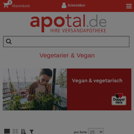
0
Anmelden
Warenkorb
Vegetarier & Vegan
pro Seite