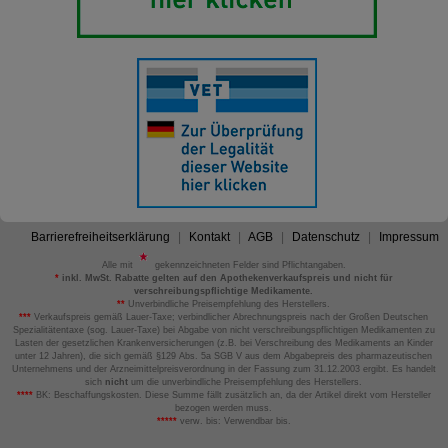
Barrierefreiheitserklärung
Kontakt
AGB
Datenschutz
Impressum
Alle mit
gekennzeichneten Felder sind Pflichtangaben.
*
inkl. MwSt. Rabatte gelten auf den Apothekenverkaufspreis und nicht für
verschreibungspflichtige Medikamente.
**
Unverbindliche Preisempfehlung des Herstellers.
***
Verkaufspreis gemäß Lauer-Taxe; verbindlicher Abrechnungspreis nach der Großen Deutschen
Spezialitätentaxe (sog. Lauer-Taxe) bei Abgabe von nicht verschreibungspflichtigen Medikamenten zu
Lasten der gesetzlichen Krankenversicherungen (z.B. bei Verschreibung des Medikaments an Kinder
unter 12 Jahren), die sich gemäß §129 Abs. 5a SGB V aus dem Abgabepreis des pharmazeutischen
Unternehmens und der Arzneimittelpreisverordnung in der Fassung zum 31.12.2003 ergibt. Es handelt
sich
nicht
um die unverbindliche Preisempfehlung des Herstellers.
****
BK: Beschaffungskosten. Diese Summe fällt zusätzlich an, da der Artikel direkt vom Hersteller
bezogen werden muss.
*****
verw. bis: Verwendbar bis.