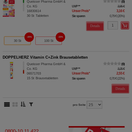
Queisser Pharma GmbH &
0
Co. KG
UVP
**
3,95 €
Unser Preis
*
3,16 €
16830614
30
St
Tabletten
Sie sparen
0,79 €
(
20%
)
Details
20%
20%
30 St
100 St
DOPPELHERZ Vitamin C+Zink Brausetabletten
Queisser Pharma GmbH &
0
Co. KG
UVP
**
3,25 €
Unser Preis
*
2,55 €
06571703
15
St
Brausetabletten
Sie sparen
0,70 €
(
22%
)
Details
pro Seite
0800-10 11 422