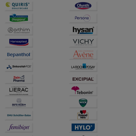
unserer Website sammeln, mit deren Hilfe wir unsere
Website weiter für Sie optimieren können, den Inhalt
auf unserer Website aber auch die Werbung auf
Drittseiten möglichst relevant für Sie zu gestalten.
Bitte beachten Sie, dass Daten hierfür teilweise an
Dritte wie z.B. Google oder soziale Medien
übertragen werden.