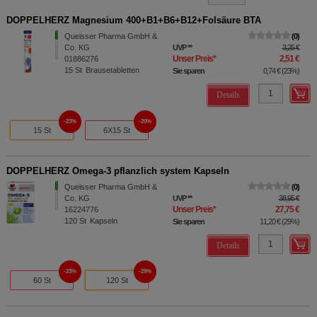
DOPPELHERZ Magnesium 400+B1+B6+B12+Folsäure BTA
Queisser Pharma GmbH &
0
Co. KG
UVP
**
3,25 €
Unser Preis
*
2,51 €
01886276
15
St
Brausetabletten
Sie sparen
0,74 €
(
23%
)
Details
23%
20%
15 St
6X15 St
DOPPELHERZ Omega-3 pflanzlich system Kapseln
Queisser Pharma GmbH &
0
Co. KG
UVP
**
38,95 €
Unser Preis
*
27,75 €
16224776
120
St
Kapseln
Sie sparen
11,20 €
(
29%
)
Details
23%
29%
60 St
120 St