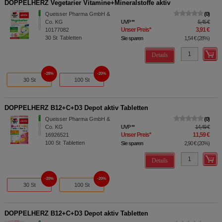
DOPPELHERZ Vegetarier Vitamine+Mineralstoffe aktiv
Queisser Pharma GmbH &
0
Co. KG
UVP
**
5,45 €
Unser Preis
*
3,91 €
10177082
30
St
Tabletten
Sie sparen
1,54 €
(
28%
)
Details
28%
20%
30 St
100 St
DOPPELHERZ B12+C+D3 Depot aktiv Tabletten
Queisser Pharma GmbH &
0
Co. KG
UVP
**
14,49 €
Unser Preis
*
11,59 €
16926521
100
St
Tabletten
Sie sparen
2,90 €
(
20%
)
Details
20%
20%
30 St
100 St
DOPPELHERZ B12+C+D3 Depot aktiv Tabletten